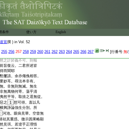
喩也。斯由曩生片善感
招果報。以其爲罪既大
其誅宜縱其惡。一朝禍
卵。長歸鬲子泥
21
犁。永
。惡不積無以滅身。此之
事接見聞。至如王莽簒
用条件
使い方
English
凶殘則曝屍都市。晋侯
。
22
齊主害彭生。有墜車
道宣
撰 ) in Vol. 52
罪也。殷宗殄喪紂之過
離難准。業報之理參差
255
256
257
258
259
260
261
262
263
264
265
266
267
[行番号:
無
/
及後報也
然之計於義不可。則報
前旨復云。二君所述皆
得而聞耶
懃屢請。余亦僶俛相答。
要妙耳。尋法本非有。
無。非無則無滅。無生
非無萬物何寄。蕩乎清
夷然平等。取捨之逕無從。
惡之
1
想可得。直以凡
横興諍論強生分別。所
2
河池。眼病見華。空曾無
情祛其重惑。微示因果略顯
然見弭。若逹乎正理悟