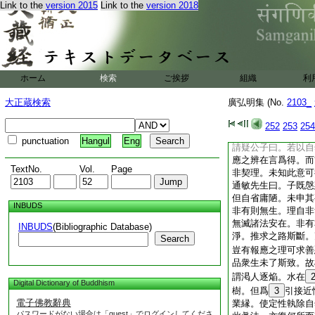
Link to the
version 2015
Link to the
version 2018
定性而然者。亦所未
此命財。今世重殃未
受苦宜多。所以且緩
盈釁積。則便覆巣碎
處無間地獄。故書云
謂矣。亦有見招果報
ホーム
検索
ご挨拶
組織
利
逆則懸首斬臺。董卓
殺趙朔。感陷厠之悲
大正蔵検索
廣弘明集 (No.
2103_
之痛。夏祚顛覆桀之
焉。故知因果之義陸
252
253
254
不定。所謂生報現報
punctuation
Hangul
Eng
請疑公子曰。若以自
應之辨在言爲得。而
TextNo.
Vol.
Page
非契理。未知此意可
通敏先生曰。子既慇
但自省庸陋。未申其
INBUDS
非有則無生。理自非
無滅諸法安在。非有
INBUDS
(Bibliographic Database)
淨。推求之路斯斷。
Search
豈有報應之理可求善
品衆生未了斯致。故
謂渇人逐焔。水在
Digital Dictionary of Buddhism
樹。但爲
3
引接近
電子佛教辭典
業縁。使定性執除自
パスワードがない場合は「guest」でログインしてくださ