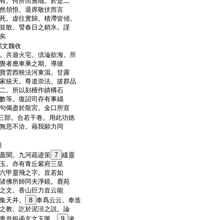
有。何所而無哉。於是二
然領悟。退席敬伏而言
死。虚往實歸。積滯皆傾。
並散。譬春日之銷氷。謹
矣
願文魏收
。共遊火宅。倶淪欲海。所
覺者應車乘之期。導彼
寶雲西映法河東瀉。甘露
家統天。尊道崇法。拔群品
二。所以刻檀作繢構石
數等。復詔司存有事緇
句偈盡於龍宮。金口所宣
三部。合若干卷。用此功徳
無思不洽。藉我願力同
褒
蓋聞。九河疏迹策
7
縕靈
玉。亦有青丘紫府三皇
六甲靈飛之字。豈若如
諸佛所師同夫淨鏡。鹿苑
之文。香山巨力豈云能
集天井。
8
奉爲云云。奉造
之教。訖於泥洹之説。論
青首銀函玄文玉匣。
9
凌