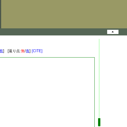
有
] [返り点:
無
/
有
]
[CITE]