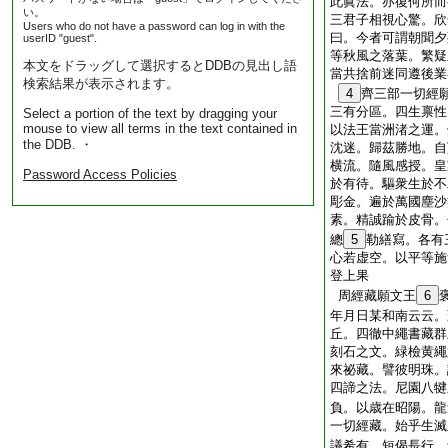
此眞法。亦復何所而
い。
三君子相視心驚。欣
Users who do not have a password can log in with the
曰。今者可謂朝聞夕
userID "guest".
等秋風之落葉。繁疑
本文をドラッグして選択するとDDBの見出し語
當共捨前迷同遵後業
検索結果が表示されます。
4
齊三部一切經
三有分區。四生禀性
Select a portion of the text by dragging your
mouse to view all terms in the text contained in
以法王當洲渚之運。
the DDB. ・
沈迷。歸茲勝地。自
横流。隨風感授。皇
Password Access Policies
於有待。驅衆生於不
彫金。遍於萬國塵沙
素。精誠踰於皮骨。
總
5
勒繕寫。各有
心若虚空。以平等施
登上果
周經藏願文王
6
年月日某和南云云。
丘。四徹中繩書藏群
刻石之文。緑檢黄繩
來祕藏。譬彼明珠。
四諦之法。尼園八犍
負。以歳在昭陽。龍
一切經藏。始乎生滅
議希有。短偈長行。