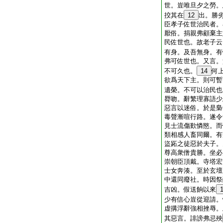
世。豈唯旦夕之勞。
挍其在
12
出。勝
臣孝子佐世治民者。
厭俗。捐親弗顧棄主
民佐世也。故老子云
有身。及吾無身。有
弗可佐世也。又言。
不可久也。
14
何
欲爲天下主。則可暫
遺榮。不可以治民也
脣吻。辭繁理寡語少
惡言以迷俗。於是梟
毒聲漸喧行路。遂令
見士流傷歎憐愍。而
類相感人畜同爾。有
盜跖之徒惡於夫子。
尊高衆僧貴勝。坐必
崇朝臣頂戴。寺塔宏
士女奔湊。至於玄壇
中還同廢社。時因祭
吉凶。假送餉以來
少有信心豈從迎請。
虚搆浮辭強相挫辱。
其惡言。誹謗弗忌殃