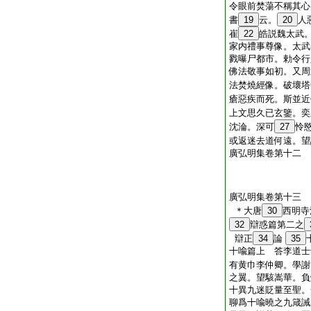
令眼前焚蕩不稱其心
書
19
云。
20
人
崔
22
皓説魏太武
家内禮事尊像。太武
戮曝尸都市。勅令行
佛法敬事如初。又周
法焚燒經像。破壞塔
瘡惡疾而死。斯並近
上文思久已玄鑒。奕
沈淪。深可
27
怜
或返迷去道何遠。望
廣弘明集卷第十二
廣弘明集卷第十三
＊大唐
30
西明寺
32
辯惑篇第二之
辯正
34
論
35
十喩篇上 答李道士
有黄巾李仲卿。學謝
之翼。望駭嵩華。負
十異九迷貶量至聖。
聊爲十喩曉之九箴誡