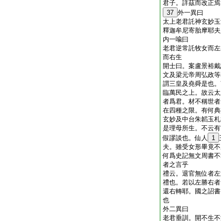
君子。詳茲而改正焉
37
外一異曰
太上老君託神玄妙玉
釋迦牟尼寄胎摩耶夫
内一喩曰
老君逆常託牧女而左
而右生
開士曰。案盧景裕戴
文及梁元帝周弘政等
謂三皇及堯舜是也。
臨萬民之上。故云太
者爲君。材不稱世者
在四種之限。有何典
玄妙及中台朱韜玉札
是理母所生。不云有
假謬談也。仙人
1
夫。雖受女形畢竟不
何爲史記無文周書不
者之言乎
禮云。退官無位者左
禮也。若以左勝右者
還右轉耶。國之詔書
也
外二異曰
老君垂訓。開不生不