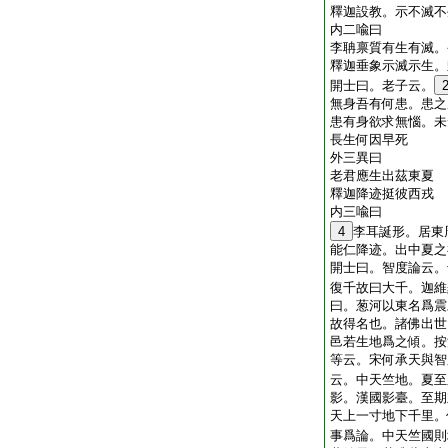
釋迦設教。示不滅不
内二喩曰
李聃禀質有生有滅。
釋迦垂象示滅示生。
開士曰。老子云。
無身吾有何患。患之
患有身欲求無惱。未
長生何因早死
外三異曰
老君應生出茲東夏
釋迦降迹挺彼西戎
内三喩曰
4
李耳誕形。居東
能仁降迹。出中夏之
開士曰。智度論云。
復千故曰大千。迦維
曰。葱河以東名爲震
故得名也。諸佛出世
邑若生地爲之傾。按
等云。宋何承天與智
云。中天竺地。夏至
影。漢國影臺。至期
天上一寸地下千里。
事爲論。中天竺國則