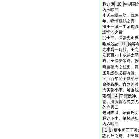
釋迦應
10
生胡國
内五喩曰
李氏三隱三顯。既無
年。猶慚龜鶴之壽
法王一滅一生示現微
誘恒沙之衆
開士曰。撿諸史正典
唯臧兢諸
11
操等
之本爲一時赧。王之
君受百八十戒并太平
時。至漢安帝時。授
時自稱周之柱史。爲
應形設教必藉有縁。
可五百年間全無弟子
禀學親承。杳然河漢
周劣駕小車。鬢垂絲
雨從
14
干寶搜神
靈。撫臆論心詭妄尤
外六異曰
老君降世。始自周文
釋迦下生。肇於淨飯
内六喩曰
1
迦葉生桓王丁卯
訖孔丘之時。不出姫