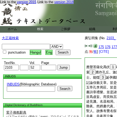
Link to the
version 2015
Link to the
version 2018
ホーム
検索
ご挨拶
組織
利
大正蔵検索
廣弘明集 (No.
2103_
175
176
177
点:
無
/
有
]
[CITE]
punctuation
Hangul
Eng
TextNo.
Vol.
Page
應聲菩薩化爲伏
1
童
2
應作孔丘。迦
INBUDS
士。能儒
3
誕孕國
記論伎藝文章。皆是
INBUDS
(Bibliographic Database)
五帝孔李周莊。皆是
Search
書詩章禮樂。並是諸
豈爲虚妄。而奕執言
迹見譏。名器相局。
Digital Dictionary of Buddhism
難眞。然鐫畫代眞。
聖人。故佛有覺名假
電子佛教辭典
非眞。非眞而立像。
パスワードがない場合は「guest」でログインしてくださ