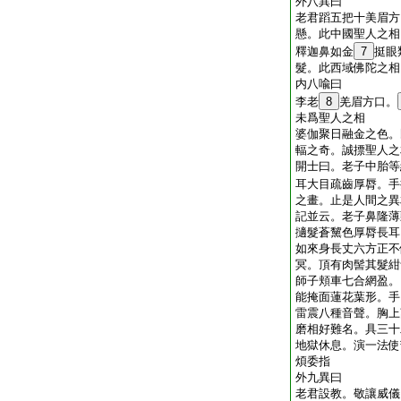
外八異曰
老君蹈五把十美眉方
懸。此中國聖人之相
釋迦鼻如金
7
挺眼
髮。此西域佛陀之相
内八喩曰
李老
8
羌眉方口。
未爲聖人之相
婆伽聚日融金之色。
輻之奇。誠摽聖人之
開士曰。老子中胎等
耳大目疏齒厚脣。手
之畫。止是人間之異
記並云。老子鼻隆薄
擿髮蒼黧色厚脣長耳
如來身長丈六方正不
冥。頂有肉髻其髮紺
師子頬車七合網盈。
能掩面蓮花葉形。手
雷震八種音聲。胸上
磨相好難名。具三十
地獄休息。演一法使
煩委指
外九異曰
老君設教。敬讓威儀