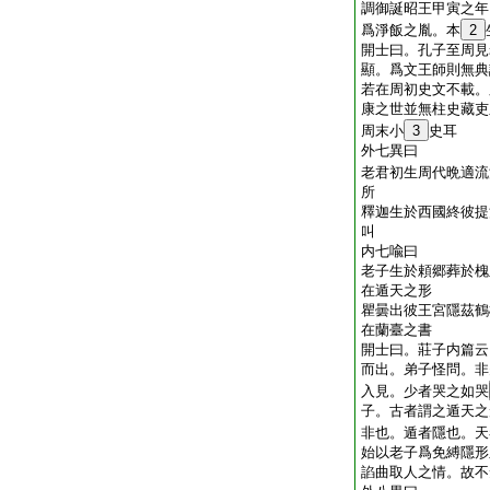
調御誕昭王甲寅之年
爲淨飯之胤。本
2
開士曰。孔子至周見
顯。爲文王師則無典
若在周初史文不載。
康之世並無柱史藏吏
周末小
3
史耳
外七異曰
老君初生周代晩適流
所
釋迦生於西國終彼提
叫
内七喩曰
老子生於頼郷葬於槐
在遁天之形
瞿曇出彼王宮隱茲鶴
在蘭臺之書
開士曰。莊子内篇云
而出。弟子怪問。非
入見。少者哭之如哭
子。古者謂之遁天之
非也。遁者隱也。天
始以老子爲免縛隱形
諂曲取人之情。故不