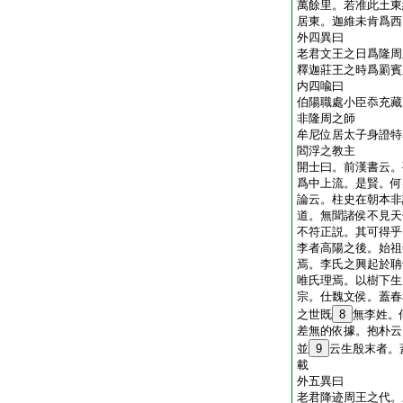
萬餘里。若准此土東
居東。迦維未肯爲西
外四異曰
老君文王之日爲隆周
釋迦莊王之時爲罽賓
内四喩曰
伯陽職處小臣忝充藏
非隆周之師
牟尼位居太子身證特
閻浮之教主
開士曰。前漢書云。
爲中上流。是賢。何
論云。柱史在朝本非
道。無聞諸侯不見天
不符正説。其可得乎
李者高陽之後。始祖
焉。李氏之興起於聃
唯氏理焉。以樹下生
宗。仕魏文侯。蓋春
之世既
8
無李姓。
差無的依據。抱朴云
並
9
云生殷末者。
載
外五異曰
老君降迹周王之代。