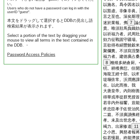
い。
以施名。爲令因名以
Users who do not have a password can log in with the
以豁虚。非像非眞。
userID "guest".
言之至也。深矣斯理
本文をドラッグして選択するとDDBの見出し語
迷於業報。弗
7
論
検索結果が表示されます。
貴。唯須壯馬負鐵効
以祈福力者。武周壯
Select a portion of the text by dragging your
効力征戰固守疆場。
mouse to view all terms in the text contained in
the DDB. ・
言欲得布絹豐饒穀米
聚爛糞。不須寫涅槃
Password Access Policies
福力者。建徳廣占桑
8
種殖多納倉厨。
牣。耕穫弗愆。但開
海龍王經十部。以求
堤堰倍常。沃潤應課
在。以此而推。我
大唐皇帝。内則樹善
得華戎率從群兇授首
若非内外福饗。豈能
求忠臣孝子佐世治民
二篇。不須廣讀佛經
孝。未及出世忠孝。
竭力。出家修道
11
之小恩。興慈者報將
似若慢親。終能濟拔