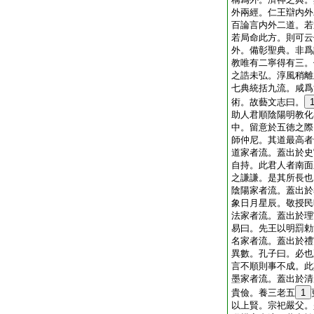
外兩經。仁王辯内外
百論言内外二道。若
若局命此方。則可云
外。備彰聖典。非爲
教唯有二寧得有三。
之誥未弘。淳風稍離
七典統括九流。咸爲
術。故藝文志曰。
助人君順陰陽明教化
中。留意於五徳之際
師仲尼。其道最高者
道家者流。蓋出於史
自持。此君人者南面
之謙謙。是其所長也
陰陽家者流。蓋出於
象日月星辰。敬授民
法家者流。蓋出於理
易曰。先王以明罰勅
名家者流。蓋出於禮
異數。孔子曰。必也
言不順則事不成。此
墨家者流。蓋出於清
貴儉。養三老五
1
以上賢。宗祀嚴父。