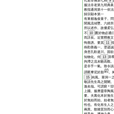
孔老非佛第七釋
9
服法非老第九明典眞
教指通局第十一依法
歸宗顯本第一
有東都逸俊童子。問
聞風流傾墜。六經所
所以述作。故優柔弘
不
10
匱於物必通
而詳矣。近覽釋教文
恂善誘。要其
11
殊勸善義一。塗迹誠
身患孔歎逝川。固欲
知物化。何
13
异
拘滯之流未馳高觀。
是非乎一氣。致令談
謂匿摩尼於胎
。
15
純風。塞洞一
敬請先生爲之開闡。
激矣哉。可謂窮＊辯
上國。服膺靈章陶風
要。夫萬化本於無生
於無始而始。始者無
性也。有化有生人之
兩異。散雖質別而心
稱爲外。濟神之典。