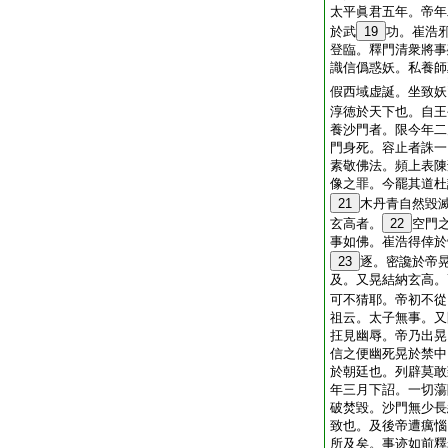
太平眞君五年。帝年
於武
19
功。崔浩
登臨。釋門清衆將事
識信僞惑妖。私養師
假西域虚誕。坐致妖
淳徳於天下也。自王
養沙門者。限今年二
門身死。容止者誅一
素敬佛法。頻上表陳
像之罪。今罷其道杜
21
木丹青自然毀
玄高者。
22
空門
事如佛。崔浩得倖於
23
逐。密讒於帝
及。又晃結納玄高。
可不猜耶。帝初不從
祖云。太子無事。又
抂見幽辱。帝乃出晃
信之便幽死晃於禁中
於朝廷也。列辟莫敢
年三月下詔。一切蕩
破焚毀。沙門無少長
致也。及後帝遭癘惱
所及矣。事迹如前釋