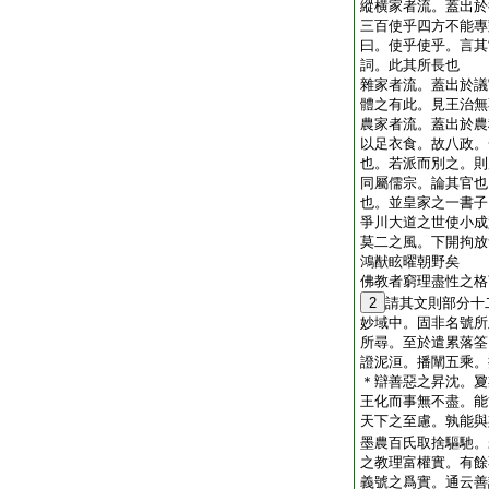
縱横家者流。蓋出於
三百使乎四方不能專
曰。使乎使乎。言其
詞。此其所長也
雜家者流。蓋出於議
體之有此。見王治無
農家者流。蓋出於農
以足衣食。故八政。
也。若派而別之。則
同屬儒宗。論其官也
也。並皇家之一書子
爭川大道之世使小成
莫二之風。下開拘放
鴻猷眩曜朝野矣
佛教者窮理盡性之格
2
請其文則部分十
妙域中。固非名號所
所尋。至於遣累落筌
證泥洹。播闡五乘。
＊辯善惡之昇沈。夐
王化而事無不盡。能
天下之至慮。孰能與
墨農百氏取捨驅馳。
之教理富權實。有餘
義號之爲實。通云善