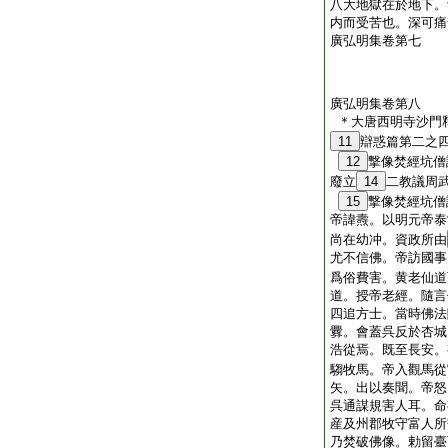
八大地獄在於地下。
内而受苦也。深可痛
廣弘明集卷第七
廣弘明集卷第八
＊大唐西明寺沙門
11
辯惑篇第二之
12
撃像焚經坑僧
廢立
14
二教議周
15
撃像焚經坑僧
帝諱燾。以明元帝泰
尚在幼冲。資政所由
尤不信佛。帝訪國事
爲俗費害。黄老仙道
道。授帝老經。隨言
四追方士。當時佛法
釁。會蓋呉反於杏城
浩從焉。既至長安。
騶牧馬。帝入觀馬從
矢。出以奏聞。帝怒
呉通謀規害人耳。命
産及州郡牧守富人所
乃焚破佛像。勅留臺