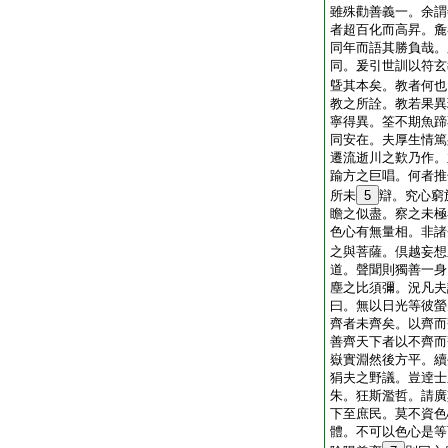
雖殊勸善義一。余謂
者超百化而高昇。麁
同年而語其勝負哉。
同。爰引世訓以符玄
曁其本矣。教者何也
教之所詮。教若果異
寧得異。筌不期魚蹄
同安在。夫厚生情篤
遷流逝川之歎乃作。
踰方之巨唱。何者推
所未
5
辯。究心窮
瞻之似盡。察之未極
色心有無量相。非諸
之與菩薩。倶越妄想
道。聲聞則獨善一身
塵之比須彌。況凡夫
曰。無以日光等彼螢
齊者未齊矣。以齊而
善齊天下者以不齊而
嶽實淵然後方平。續
狷夫之野議。豈逹士
朱。狂斯濫哲。請廣
下至庶民。莫不資色
體。不可以色心是等