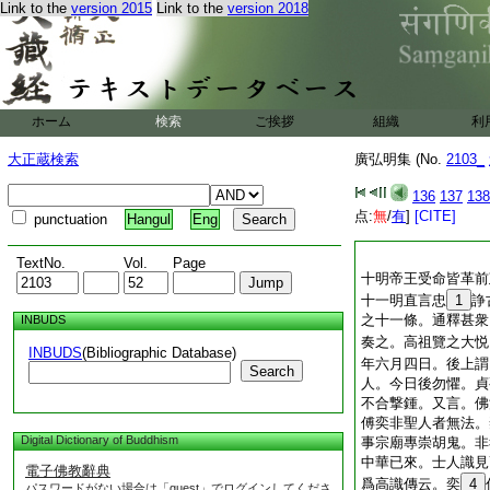
Link to the
version 2015
Link to the
version 2018
ホーム
検索
ご挨拶
組織
利
大正蔵検索
廣弘明集 (No.
2103_
136
137
138
点:
無
/
有
]
[CITE]
punctuation
Hangul
Eng
TextNo.
Vol.
Page
十明帝王受命皆革前
十一明直言忠
1
諍
之十一條。通釋甚衆
INBUDS
奏之。高祖覽之大悦
INBUDS
(Bibliographic Database)
年六月四日。後上謂
Search
人。今日後勿懼。貞
不合撃鍾。又言。佛
傅奕非聖人者無法。
Digital Dictionary of Buddhism
事宗廟專崇胡鬼。非
中華已來。士人識見
電子佛教辭典
爲高識傳云。奕
4
パスワードがない場合は「guest」でログインしてくださ