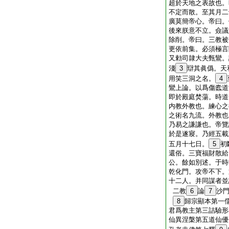
超於天地之表故也。
不定而散。至其月二
廣莫簡帝心。帝曰。
後來朕意不立。僉議
除削。帝曰。三教被
更依前集。必須極言
又勅司隷大夫甄鸞。
淺
3
辯其眞僞。天
用笑三洞之名。
4
鸞上論。以爲傷蠹道
即於殿庭焚蕩。時道
内教外教也。練心之
之術名九流。外教也
乃易之謙謙也。帝覽
於是遂寢。乃經五載
五月十七日。
5
初
還俗。三寶福財散給
公。餘如別述。于時
乾化門。攻帝不下。
十二人。并同謀者並
二教
6
論
7
沙
8
歸宗顯本第一
君爲教主第三詰驗形
仙異涅槃第五道仙優