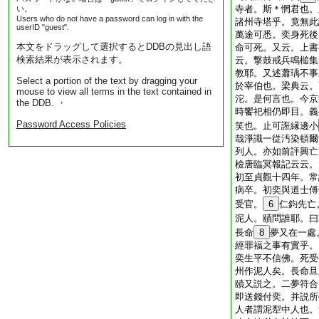
寺者。斯＊惘君也。
い。
Users who do not have a password can log in with the
諸州寺塔乎。竟無此
userID "guest".
萬途可悉。奕身死後
本文をドラッグして選択するとDDBの見出し語
命可死。又云。上書
検索結果が表示されます。
云。撃鼓戒兵鳴槌集
教耶。又述蕭瑀不事
Select a portion of the text by dragging your
於宰伯也。梁典云。
mouse to view all terms in the text contained in
沱。是何言也。今京
the DDB. ・
時饗祀相仍即目。義
Password Access Policies
笑也。止可誑縁邊小
哉淨識一從汚染頓爾
列人。亦如前評興亡
檢唐臨冥報記云云。
初至貞觀十四年。常
病卒。初奕與道士傅
受官。
6
仁鈞先亡
泥人。賾問誰耶。曰
長命
8
夢又在一處
經罪福之事有實乎。
奕生平不信佛。死受
州作泥人矣。長命旦
賾又説之。二夢符合
即送錢付奕。并説所
人者謂泥犁中人也。