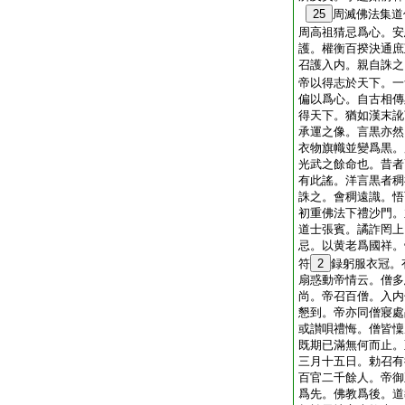
25
周滅佛法集道
周高祖猜忌爲心。安
護。權衡百揆決通庶
召護入内。親自誅之
帝以得志於天下。一
偏以爲心。自古相傳
得天下。猶如漢末訛
承運之像。言黒亦然
衣物旗幟並變爲黒。
光武之餘命也。昔者
有此謠。洋言黒者稠
誅之。會稠遠識。悟
初重佛法下禮沙門。
道士張賓。譎詐罔上
忌。以黄老爲國祥。
符
2
録躬服衣冠。
扇惑動帝情云。僧多
尚。帝召百僧。入内
懇到。帝亦同僧寢處
或讃唄禮悔。僧皆懍
既期已滿無何而止。
三月十五日。勅召有
百官二千餘人。帝御
爲先。佛教爲後。道