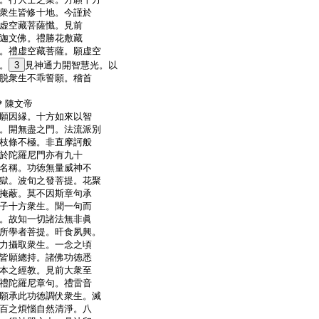
衆生皆修十地。今謹於
虚空藏菩薩懺。見前
迦文佛。禮勝花敷藏
。禮虚空藏菩薩。願虚空
。
3
見神通力開智慧光。以
脱衆生不乖誓願。稽首
＊陳文帝
願因縁。十方如來以智
。開無盡之門。法流派別
枝條不極。非直摩訶般
於陀羅尼門亦有九十
名稱。功徳無量威神不
獄。波旬之發菩提。花聚
掩蔽。莫不因斯章句承
子十方衆生。聞一句而
。故知一切諸法無非眞
所學者菩提。旰食夙興。
力攝取衆生。一念之頃
皆願總持。諸佛功徳悉
本之經教。見前大衆至
禮陀羅尼章句。禮雷音
願承此功徳調伏衆生。滅
百之煩惱自然清淨。八