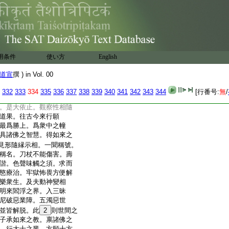
説。欲使普天率土。無復
。永得歸依之地。今謹依
如干日行方廣懺悔。
塗香末香。盡莊嚴之相。
心。見前大衆至心敬禮
經中所説三寶名字。
用条件
使い方
English
訃響。
22
放淨光明照諸暗
愛。登六度舟入三昧海。
道宣
撰 ) in Vol. 00
三界而登實法。稽首敬
332
333
334
335
336
337
338
339
340
341
342
343
344
[行番号:
無
/
陳文帝
。是大依止。觀察性相隨
道果。往古今來行願
最爲勝上。爲衆中之幢
具諸佛之智慧。得如來之
見形隨縁示相。一聞稱號。
稱名。刀杖不能傷害。壽
諧。色聲味觸之須。求而
愍療治。牢獄怖畏方便解
樂衆生。及夫動神變相
明來閻浮之界。入三昧
尼破惡業障。五濁惡世
並皆解脱。此
2
則世間之
子承如來之教。禀諸佛之
。行大士之業。方願十方