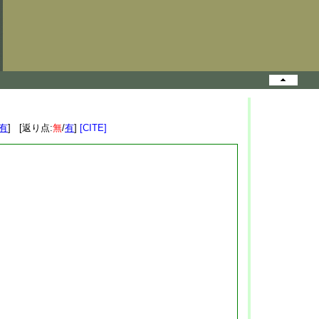
有
] [返り点:
無
/
有
]
[CITE]