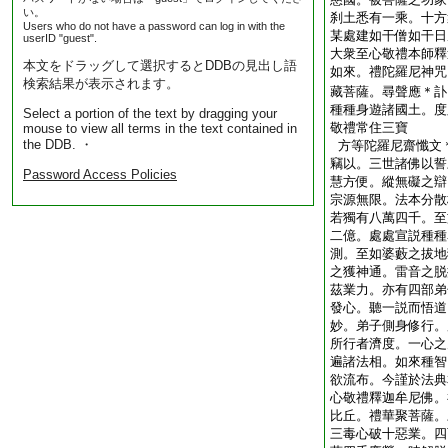
い。
刹土悉有一乘。十方
Users who do not have a password can log in with the
某處建如干僧如干日
userID "guest".
大衆至心敬禮本師釋
本文をドラッグして選択するとDDBの見出し語
如來。禮陀羅尼神咒
検索結果が表示されます。
藏菩薩。尋聲應＊訃
種種身遊諸國土。度
Select a portion of the text by dragging your
敬禮常住三寶
mouse to view all terms in the text contained in
the DDB. ・
方等陀羅尼齋懺文
竊以。三世諸佛以誓
Password Access Policies
慧方便。縱無礙之辯
宗源無限。法本分散
若獨有八萬四千。至
二億。處處宣説種種
測。至如婆藪之拔地
之獲神通。雷音之脱
茲業力。亦有四部弟
發心。聽一説而悟道
妙。弟子側身修行。
所行者濟度。一心之
遍諸法相。如來種智
欲流布。今謹於法典
心敬禮釋迦牟尼佛。
比丘。禮華聚菩薩。
三毒心破十惡業。四