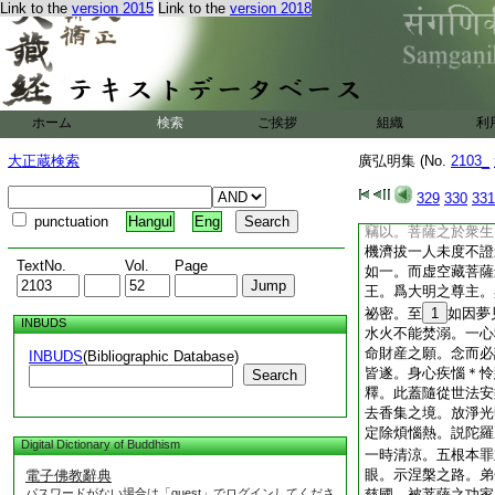
Link to the
version 2015
Link to the
version 2018
持。諸佛法門悉令如
怖畏之塵。蠕動蜎飛
經教於某處建如干僧
讀誦百遍右遶七匝。
正念正觀。罄精懇之
本師釋迦如來禮方廣
ホーム
検索
ご挨拶
組織
利
願諸佛菩薩尋聲
21
濁。施清涼水滅茲渇
大正蔵検索
廣弘明集 (No.
2103_
總萬有而會眞如。齊
禮常住三寶
329
330
331
虚空藏菩薩懺文＊
punctuation
Hangul
Eng
竊以。菩薩之於衆生
機濟拔一人未度不證
TextNo.
Vol.
Page
如一。而虚空藏菩薩
王。爲大明之尊主。
祕密。至
1
如因夢
INBUDS
水火不能焚溺。一心
命財産之願。念而必
INBUDS
(Bibliographic Database)
皆遂。身心疾惱＊怜
Search
釋。此蓋隨從世法安
去香集之境。放淨光
定除煩惱熱。説陀羅
Digital Dictionary of Buddhism
一時清涼。五根本罪
眼。示涅槃之路。弟
電子佛教辭典
パスワードがない場合は「guest」でログインしてくださ
慈國。被菩薩之功家