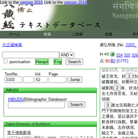
Link to the
version 2015
Link to the
version 2018
項藉
29
放命。封
著於圖
30
像。猶
間永纒氷炭。愀然疚
立福田濟其營魄。可
爲義士凶徒隕身戎陣
ホーム
検索
ご挨拶
組織
利
侶。望法鼓所＊振變
易苦海於甘露。所司
大正蔵検索
廣弘明集 (No.
2103_
支配僧徒。及修造院
矜愍之意。
31
破
324
325
326
破
32
宋老生。於
点:
無
/
有
]
[CITE]
punctuation
Hangul
Eng
破宋金剛。於晋州立
破劉武周。於汾州立
TextNo.
Vol.
Page
破王世充。於
1
邙
破竇建徳。於鄭州立
破劉黒
2
泰。於洺
INBUDS
右七寺並官造。又給
頌徳
INBUDS
(Bibliographic Database)
Search
3
唐太宗爲戰亡
門下刑期無刑皇王之
之通規。是以湯武干
黔首肆行誅戮。禁暴
Digital Dictionary of Buddhism
未創義。志存拯溺。
電子佛教辭典
鉞之下。金鏃之端。
パスワードがない場合は「guest」でログインしてくださ