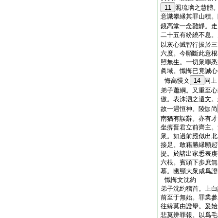
11
照琉璃之慧體
意識攀縁其罪山積。
鏡高堂一念難靜。走
二十五有紛繞不息。
以灰心滅智行拔於三
六度。今願斷此意根
照無生。一切衆罪悉
眞域。懺悔已竟誠心
悔高慢文
14
同上
弟子蕭綱。又重至心
傲。表洙泗之遺文。
故一遇恒神。陵伽尚
南猶有誤辭。亦有才
坐痹晋君立前齊主。
衆。如過前殿似出北
接足。敢藉勝縁願起
提。於諸出家悉表虔
六根。賓頭下歩庶無
慕。幽顯大衆咸爲證
懺悔文沈約
弟子沈約稽首。上白
前至于無始。罪業參
往縁莫由證擧。爰始
悲莫辨罪報。以爲毛