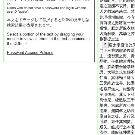
逆命亂常。自貽殞絶
い。
靈之重能不哀矜。悄
Users who do not have a password can log in with the
氏之教深尚慈仁。禁
userID "guest".
此理彌増悔懼。今宜
本文をドラッグして選択するとDDBの見出し語
剪前後之數將近一千
検索結果が表示されます。
禮懺。朕之所服衣物
因斯解脱。萬劫之苦
Select a portion of the text by dragging your
mouse to view all terms in the text contained in
趣菩提之道
the DDB. ・
5
唐太宗度僧於
門下三乘結轍濟度爲
Password Access Policies
主。流智慧之海。膏
品物。任眞體道理協
善。朕欽若金輪恭膺
思。大聖之規無幽不
仁壽。冥縁顯＊應大
三災終於世界。比因
塔窺戸無人。紺髮青
良用憮然。其天下諸
爲僧尼。總數以三千
華夷。當處所度少多
徳業。無問年之幼長
度白首之徒。若行業
可取。亦任其闕數。
殿失。但戒行之本唯
流俗。或假託神通妄