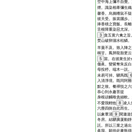
空中海上彌不自覺。
煙。識染相牽彌生織
馨香。烏鴉嗜鼠不疑
彼天受。振裳躧歩。
捧香積之寶飯。長離
舌根障重染惡尤深。
3
貪五黄六禽之旨
焚山破卵涸水枯鱗。
羊羹不及。致入陣之
稱甘。鳳肺龍胎更云
5
當。在彼衆生於
傷眞。變紫奪朱反白
母投杼。端木一説。
未易可掉。駟馬既
入清淨境。既同阿難
默之致。餐禪悦之六
恭心到永趣菩提
身根頑觸唯貪細軟。
不愛我輕他
8
凌人
六塵四倒自此而生。
以象蕈清
9
閑遨遊
冬房。結駟廣厦動靜
託。所以三業之過出
眞我。願捨此畫瓶得