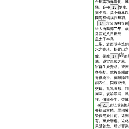
合風雷功侔造化。騰
飛。宛轉
13
槃龍
搥夕震。莫不傾耳以
圓海有竭福祚無窮。
14
京師西明寺鍾
維大唐麟徳二年。歳
癸酉朔八日庚辰
皇太子奉爲
二聖。於西明寺造銅
水之寄珍。採蜀山之
鑪。帶龍
17
而
地。遐宣厚載之恩。
寤群生於覺路。警庶
齊塵劫。式旌高躅敢
青祇薦祉。黄離降精
銅表性。問寢登情。
交鑄。九乳圖形。翔
周室。規踰漢庭。風
祚。俯導蒼生。聲騰
◎
21
廣弘明集
夫福曰富饒。罪稱摧
榮祿滿於目前。遠則
有。至於罪也。返此
果登苦楚。所以罪業