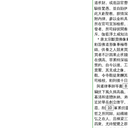
道求財。或造詣官曹
駭俗驚愚。並自貽伊
此大虧聖教。朕情深
附内律。參以金科具
所在官司宜加檢察。
發者。所司録状聞奏
斥。伽藍淨土咸知法
＊唐太宗斷賣佛像
勅旨佛道形像事極尊
鑄。供養之人競來買
買者不計因果止求賤
在價高。罪累特深福
禁約。自今以後。工
賣鬻。其見成之像。
觀。令寺觀徒衆酬其
司檢校。勅到後十日
與暹律事師等書
8
竊伏下風久揖高義。
暮清和道體休納。弟
近於華岳創立僧宇。
霞。削
10
峯累仞
哲之所同歸。結構雖
弘之在人。且棟梁三
四衆。尤待鴛鷺之群