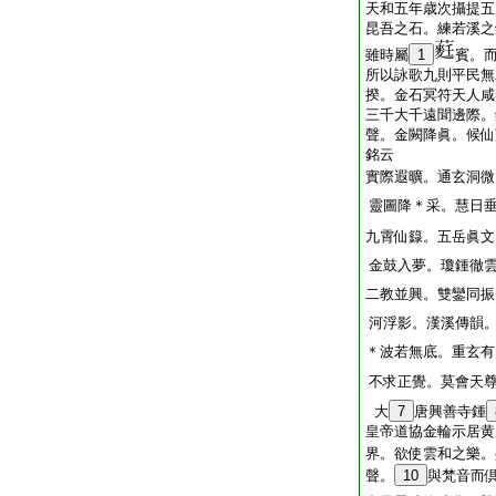
天和五年歳次攝提五
昆吾之石。練若溪之
雖時屬
1
賓。
所以詠歌九則平民無
揆。金石冥符天人咸
三千大千遠聞邊際。
聲。金闕降眞。候仙
銘云
實際遐曠。通玄洞微
靈圖降＊采。慧日
九霄仙籙。五岳眞文
金鼓入夢。瓊鍾徹
二教並興。雙鑾同振
河浮影。漢溪傳韻
＊波若無底。重玄有
不求正覺。莫會天
大
7
唐興善寺鍾
皇帝道協金輪示居黄
界。欲使雲和之樂。
聲。
10
與梵音而