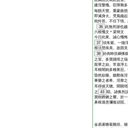
建涅槃懺。臣障雜多
毎黷天覽。重蒙曲慈
即滅身火。梵風纔起
枕何答。不任下情。
36
此無所謝也越
六根懺文＊梁簡文
今日此衆。誠心懺悔
37
頃朱紫。一隨
根法慧殊美。故因見
38
於肉眸倶瞬佛
之室。多寶踊塔之瑞
龍華之始。常遊淨土
耳根闇鈍多種衆惡。
昏然欲睡。聽鄭衞淫
事樂之者希。淫靡之
耳得彼天聰。聞開塔
之
43
唱。諸佛所
寶樹鏗鏘之響。於一
鼻根過患彌復頑嚚。
金易著瞻蔔難排。雖