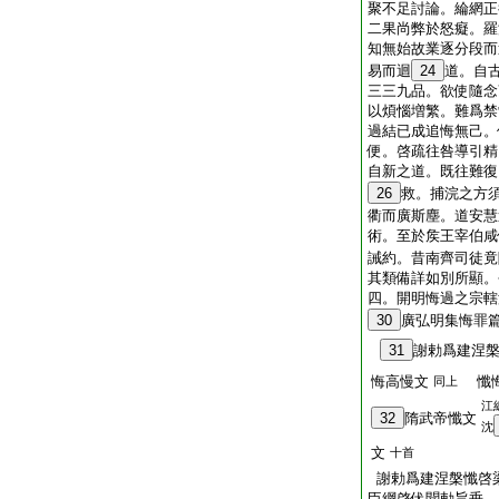
聚不足討論。綸網正
二果尚弊於怒癡。羅
知無始故業逐分段而
易而迴
24
道。自
三三九品。欲使隨念
以煩惱増繁。難爲禁
過結已成追悔無己。
便。啓疏往咎導引精
自新之道。既往難復
26
救。捕浣之方
衢而廣斯塵。道安慧
術。至於矦王宰伯咸
誡約。昔南齊司徒竟
其類備詳如別所顯。
四。開明悔過之宗轄
30
廣弘明集悔罪
31
謝勅爲建涅
悔高慢文
懺
同上
江
32
隋武帝懺文
沈
文
十首
謝勅爲建涅槃懺啓
臣綱啓伏聞勅旨垂。