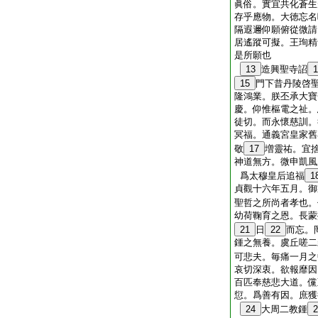
眞俗。實宜共化蒼生
存乎應物。大徳忘名
隔遐邇仰願俯從微請
居遙蹤可擬。王珣精
是所願也
13
造興聖寺詔
1
15
門下昔丹陵啓
隆鴻業。朕丕承大寶
慶。仰惟樞電之祉。
徒切。而永懷慈訓。
冥福。通義宮皇家舊
敬
17
増靈祐。宜
神道無方。微申凱風
爲太穆皇后追福
1
貞觀十六年五月。御
聖哲之所尚者孝也。
幼荷鞠育之恩。長蒙
21
日
22
而忘。
鍾之無養。虞丘嗟二
可悲夫。毎痛一月之
哀切深衷。欲報靡因
百匹奉慈悲大道。儻
愆。爲善有因。庶獲
24
大周二教鍾
2