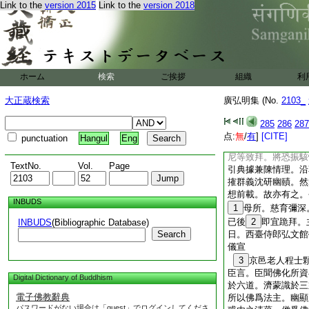
於君親致拜恐爽於恒
Link to the
version 2015
Link to the
version 2018
者件状如前伏聽勅旨
27
今上停沙門拜
東臺若夫華裔列聖異
百慮而同致。自周霄
移
29
惠流東被。
ホーム
検索
ご挨拶
組織
利
六順之基。偕協五常
乎跪拜之
30
像。
大正蔵検索
廣弘明集 (No.
2103_
政崇眞導俗。凝襟解
正以尊親之道禮經之
285
286
287
之明准。豈可以絶塵
点:
無
/
有
]
[CITE]
punctuation
Hangul
Eng
累貞規迺遺温
31
尼等致拜。將恐振駭
TextNo.
Vol.
Page
引典據兼陳情理。沿
搉群義沈研幽賾。然
想前載。故亦有之。
INBUDS
1
母所。慈育彌深
已後
2
即宜跪拜。
INBUDS
(Bibliographic Database)
Search
日。西臺侍郎弘文館
儀宣
3
京邑老人程士
臣言。臣聞佛化所資
Digital Dictionary of Buddhism
於六道。濟蒙識於三
電子佛教辭典
所以佛爲法主。幽顯
パスワードがない場合は「guest」でログインしてくださ