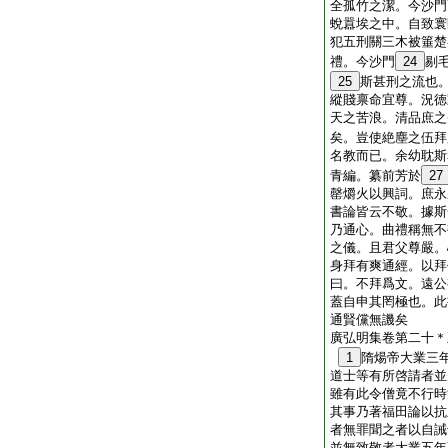
全孤竹之潔。今沙門
蛻囂埃之中。自致寰
犯五刑關三木被箠楚
禮。今沙門
24
剔
25
斯甚刑之流也
縱賤禀命宜尊。況徳
天之苦浪。清品庶之
矣。豈使絶塵之伍拜
名教而已。余幼耽斯
青編。纂前芳於
27
罄爝火以興詞。庶永
書論皆云不敬。據斯
乃通心。曲禮稱無不
之儀。且君父尊嚴。
身拜有爽通經。以拜
曰。不拜爲文。遠公
蓋自申其罔極也。此
通賢儻無譏矣
廣弘明集卷第二十＊
1
隋煬帝大業三
道士等有所啓請者並
雖有此令僧竟不行時
其事乃著福田論以抗
者無罪聞之者以自誡
並無致敬者大業五年