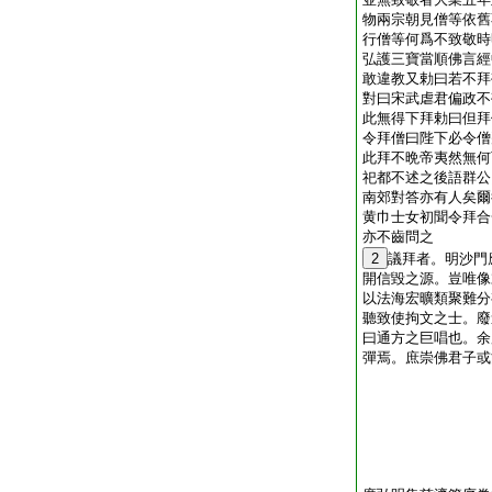
物兩宗朝見僧等依舊
行僧等何爲不致敬時
弘護三寶當順佛言經
敢違教又勅曰若不拜
對曰宋武虐君偏政不
此無得下拜勅曰但拜
令拜僧曰陛下必令僧
此拜不晩帝夷然無何
祀都不述之後語群公
南郊對答亦有人矣爾
黄巾士女初聞令拜合
亦不齒問之
2
議拜者。明沙門
開信毀之源。豈唯像
以法海宏曠類聚難分
聽致使拘文之士。廢
曰通方之巨唱也。余
彈焉。庶崇佛君子或