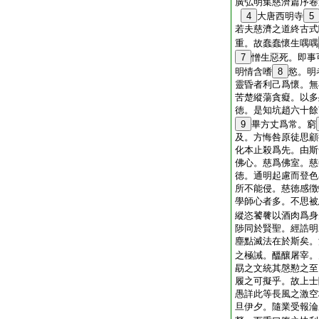
廣弘明集慈濟篇序卷
4
大唐西明寺
5
若夫慈濟之道終古式
重。故蠢蠢懷生喁喁
7
憎生惡死。即事
明情含嗜
8
慾。明
靈昏者利己爲懷。無
苦楚縱蕩貪癡。以多
徳。是知坑趙六十餘
9
畢方丈爲常。窮
及。方悔咎原徒思顧
化本止殺爲先。由斯
佛心。慈爲佛室。慈
徳。通明起慮而登色
所不能侵。慈徳感徴
學師心者多。不思被
縱恣饕餮以酒肉爲身
陟同於賢聖。經誥明
塵點滅法在於斯矣。
之極誡。醞釀屠宰。
勗之文統其慇懃之至
履之可擬乎。故上士
愚詳此等長風之激空
旦伊夕。隨業受報淪