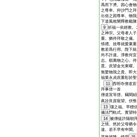
爲而下濟。因心會物
之尊卑。抑沙門之拜
出俗之因尊卑。物我
下道風攸闡釋教載陳
9
祈福一依經教。
之神宗。父母者人子
重。猶停拜敬之儀。
情禮。捨尊就愛棄重
教若爲行用。陛下統
尚不許違。淨教何宜
志。順萬物之心。停
貫。庶望金光東曜。
無驚物我之貴。即大
福業永貞庶重彰於聖
11
西明寺僧道宣
拜事啓一首
僧道宣等啓。竊聞紹
眞詮良資寵望。伏惟
13
彊之福。早標
儀法門軌式。實望特
14
被僧徒許隔朝
之情。然於父母猶令
違。若不早有申聞。
莫敢披陳。情用
15