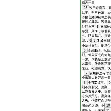
損表一首
25
沙門靜邁言。
其子。形章攸革。介
等揚言紹佛嗣尊之義
折節於其氣。容服異
沙門亦不
1
支屈於
形變。則而心敬君親
君。以日易月。形雖
密八音
3
期於三載
令反拜父母。則道俗
6
淪迴未已。況動
耶。但公家之利知無
一累。則負聖上放習
以塞責。伏惟陛下廣
之辯。輕塵聽覽。伏
7
襄州禪居寺僧
令出家人致拜表一首
8
沙門崇拔言。
9
則不拜君父。用顯出
以遵資養之重。近奉
令拜其父母。斯則隆
之教。僧寶存而見輕
開高尚之迹。不
10
違聖旨。可謂放
11