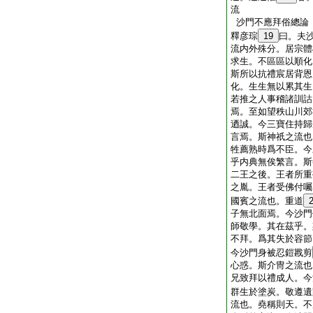
流
沙門不應拜俗總論
釋彦琮
19
曰。夫
流内外殊分。居宗體
求生。不區區以順化
斯所以抗禮宸居背恩
化。生生無以累其生
若推之人事稽諸訓詁
焉。至如望秩山川郊
迺誠。今三寶住持歸
言焉。斯神祇之流也
牲薦熟時爲不臣。今
乎内典無俟繁言。斯
二王之後。王者所重
之胤。王者受佛付囑
國賓之流也。重道
子無北面焉。今沙門
師敬學。其在茲乎。
不拜。爲其失於容節
今沙門身被忍鎧戡剪
心惑。斯介冑之流也
兄致拜以禮成人。今
群生於塗炭。敬遵遺
流也。堯稱則天。不