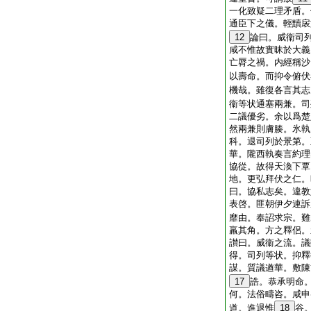
一化致疑二理矛盾。
通臣下之儀。輕黷扆
12
論曰。威衞司
咸不惟故實昧於大義
亡脣之禍。内經稱沙
以壽命。而抑令俯伏
機哉。雖復各言其志
衞等状通塞兩兼。司
二議優劣。余以爲楚
然兩兼則膚腠。氷執
科。退司列於景第。
華。隴西執奏言約理
協從。故得天渙下覃
地。更弘拜伏之仁。
曰。協私志矣。違教
表啓。匪朝伊夕連訴
靡由。奉詔求宗。難
羸其角。方之釋侶。
讃曰。威衞之流。議
得。司列等状。抑釋
謀。質議遒華。敷陳
17
誥。恭承明命
何。法俗疇咨。咸申
道。進退惟
18
谷