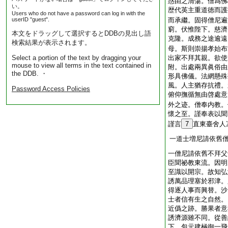
惑由之清蕩。僧爲佛
い。
歴代英主重道徳而護
Users who do not have a password can log in with the
userID "guest".
而承繼。固得僧尼遍
窮。伏惟陛下。慈濟
本文をドラッグして選択するとDDBの見出し語
克隆。成務之途逾遠
検索結果が表示されます。
母。斯則崇揚孝始布
Select a portion of the text by dragging your
出家不拜其親。欲使
mouse to view all terms in the text contained in
附。出處兩異眞俗由
the DDB. ・
形具佛儀。法網懸殊
風。人主猶存抗禮。
Password Access Policies
俯仰撫循無由啓處意
外之迹。僧奉内教。
懷之至。謹奉表以聞
謹言
7
直東臺舍人
一道士増尼請依舊
一僧尼請依舊不拜父
臣聞祕教東流。因明
至識以開宗。故知弘
誘萬品理塞於邪津。
得逐人事而興替。沙
士者信有生之自然。
近僞之跡。勝果者意
誘濟源雖不同。從善
下。包元建極御一飛