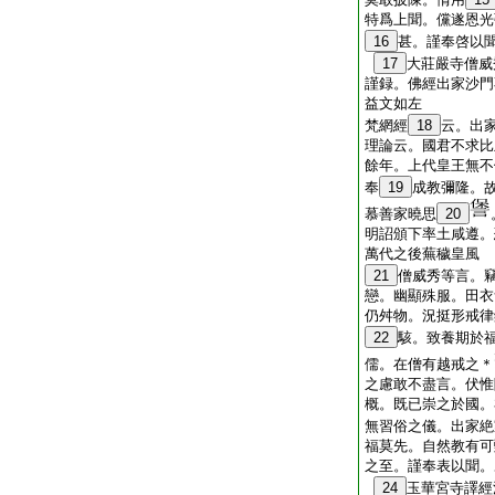
特爲上聞。儻遂恩光
16
甚。謹奉啓以
17
大莊嚴寺僧威
謹録。佛經出家沙門
益文如左
梵網經
18
云。出
理論云。國君不求比
餘年。上代皇王無不
奉
19
成教彌隆。
慕善家曉思
20
明詔頒下率土咸遵。
萬代之後蕪穢皇風
21
僧威秀等言。
戀。幽顯殊服。田衣
仍舛物。況挺形戒律
22
駭。致養期於
儒。在僧有越戒之＊
之慮敢不盡言。伏惟
概。既已崇之於國。
無習俗之儀。出家絶
福莫先。自然教有可
之至。謹奉表以聞。
24
玉華宮寺譯經