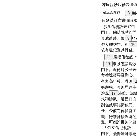
諫周祖沙汰僧表
周
仙城命禪師
8
幽
吊延法師亡書
隋薛道
沙汰僧徒詔宋武帝
門下。佛法訛替沙門
專成逋藪。加
9
項
俗人神交忿。可
10
後有違犯嚴其誅坐。
11
褒揚僧徳詔
13
帝以僧顯爲沙
門下。近得録公等表
考徳選賢寤寐勤心。
有道高年尊。理無
挹塵務。今以思遠寺
澄風
17
澡鏡。深
式和妙衆。近已口白
副儀貳事緇素攸同。
任。今欲毘徳賛善固
義。行恭神暢温聰謹
翼。可都維那以光賢
＊帝立僧尼制詔
門下。凝覺澄沖事超