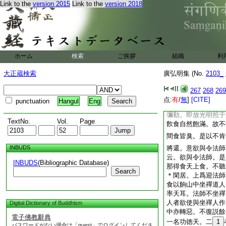
Link to the
version 2015
Link to the
version 2018
何能益。法師又云。
精進。持戒不及上。
疏不堪相見。病既稍
漸就綿惙。至七月十
勢如小退。自云。夢
捉幡竿猶車在地。幡
ホーム
検索
ご挨拶
組織
利
擔鼓旗幡也。至二十
二十二日令請相識衆
大正蔵検索
廣弘明集 (No.
2103_
二十五日云。見十方
七日中後泯然而臥。
267
268
269
云。上兜率天見彌勒
点:
有
/
無
]
[CITE]
punctuation
Hangul
Eng
手中自有一琉璃清淨
彌勒。即放光明照于
TextNo.
Vol.
Page
飮食自然飽滿。故不
間食皆臭。是以不肯
INBUDS
將還。意欲與令法師
云。欲與令法師。是
INBUDS
(Bibliographic Database)
那得食天上食。不聽
Search
＊閑居。上爲迎法師
食以餉山中坐禪道人
率天耳。法師不坐禪
人者欲使與坐禪人作
Digital Dictionary of Buddhism
中亦轉惡。不復説餘
電子佛教辭典
一名功徳天。二
1
パスワードがない場合は「guest」でログインしてくださ