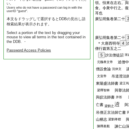
領。恒來在左右。與
い。
Users who do not have a password can log in with the
食。令衆中行之。復
userID "guest".
耳也
本文をドラッグして選択するとDDBの見出し語
廣弘明集卷第二十
検索結果が表示されます。
Select a portion of the text by dragging your
mouse to view all terms in the text contained in
廣弘明集卷第二十
the DDB. ・
＊大唐西明寺
4
僧行篇第五之二
Password Access Policies
5
沙汰僧徒詔
宋
述僧中
元魏孝文帝
僧設會論
議
沈休文
吊道澄法
文宣帝
東陽盛法師書
梁王筠
與擧法師
梁釋智林
與皎法師書
并答
亡書
與
梁劉之
吊僧正京法師亡書
山栖志
與
梁劉孝標
諫仁山深
陳釋眞觀