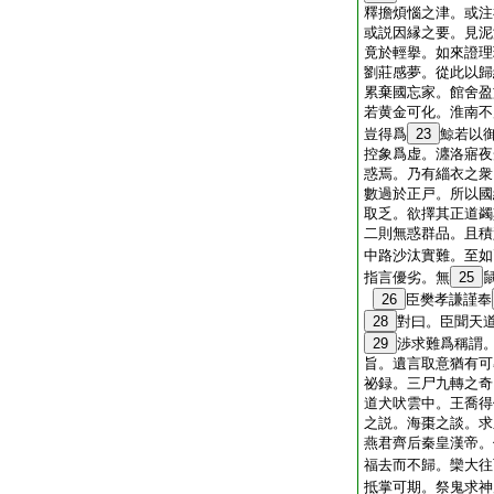
釋擔煩惱之津。或注
或説因縁之要。見泥
竟於輕擧。如來證理
劉莊感夢。從此以歸
累棄國忘家。館舍盈
若黄金可化。淮南不
豈得爲
23
鯨若以
控象爲虚。瀍洛寤夜
惑焉。乃有緇衣之衆
數過於正戸。所以國
取乏。欲擇其正道蠲
二則無惑群品。且積
中路沙汰實難。至如
指言優劣。無
25
26
臣樊孝謙謹奉
28
對曰。臣聞天
29
渉求難爲稱謂
旨。遺言取意猶有可
祕録。三尸九轉之奇
道犬吠雲中。王喬得
之説。海棗之談。求
燕君齊后秦皇漢帝。
福去而不歸。欒大往
抵掌可期。祭鬼求神