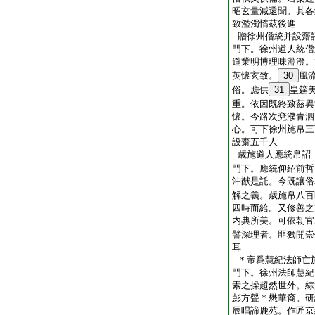
昭玄量減還聞。其各
致濫濁惰茲後進
贈徐州僧統并設齋
門下。徐州道人統僧
道業明博理味淵澄。
英懷玄致。
30
風
俗。應供
31
皇筵
重。依因既終致茲異
懷。今路次兗濮青泗
心。可下徐州施帛三
設齋五千人
歳施道人應統帛詔
門下。應統仰紹前哲
沖猷是託。今既讓俗
解之義。歳施帛八百
四時而給。又修善之
内典所美。可依朝官
譬深理者。匪獨開崇
耳
＊帝爲慧紀法師亡
門下。徐州法師慧紀
素之操超然世外。綜
彭方聲＊懋華裔。研
辰唱諦鹿苑。作匠京