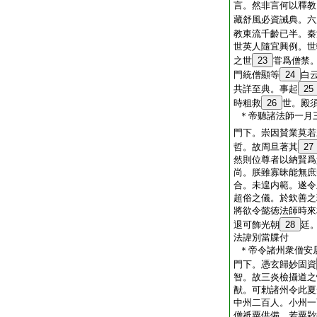
言。然非言何以釋教
藏舒風必資誡典。六
教東流千齡已半。秦
世英人隨宜興例。世
之世
23
甞爲僧禁
門統僧顯等
24
白
共詳至典。事起
25
時粗救
26
世。殿
＊帝聽諸法師一月
門下。崇因賛業莫若
哲。故周旦著其
27
然則位尊者以納賢爲
尚。朕雖寡昧能無庶
合。未遑内範。遂令
超俗之儀。於欽善之
將欲令懿徳法師時來
退可飾光朝
28
廷
法諱別當牒付
＊帝令諸州衆僧安
門下。憑玄歸妙固資
智。故三炎檢攝道之
猷。可勅諸州令此夏
中州二百人。小州一
僧祇粟供備。若粟尟