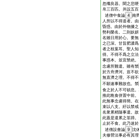
忽殲良器。聞之悲哽
帛三百匹。并設五百
述僧中食論
4
南
人所以不得道者。由
昏惑。由於外物擾之
勢利榮名。二則妖妍
名雖日用於心。要無
之已深。甘旨肥濃爲
者之枝葉耳。聖人知
得。不得不爲之立法
事惑本。並宜禁絶。
念慮所難遣。雖有禁
於方舟濟河。豈不欲
無直濟之理。不得不
不願速事難故也。禁
食之於人不可頓息。
推此晩食併置中前。
此無事念慮得簡。在
束以八支。紆以禁戒
名衆累稍隨事遣。故
此蓋是遣累之筌蹄。
止於不食。此乃迷於
述僧設會論
9
沈
夫修營法事必有其理