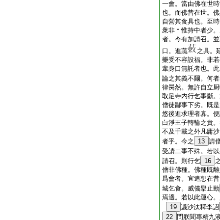
一會。當由佛在世時
也。而佛昔在世。佛
自營其食具也。至時
衆非＊惟持中者少。
者。今有加請召。並
口。進蔬
之具。
樂受不容設福。非若
輩身口無託者也。此
論之其義不爾。何者
律昺然。無許自立厨
取足寺内行乞事斷。
僧徒鄙事下劣。既是
悠後進求理者寡。便
白淨王子轉輪之貴。
不及千載之外凡庸沙
者乎。今之
13
請
受請二事不殊。若以
請召。則行乞
16
僧非佛種。佛種既離
爲會者。宜追想在昔
城乞食。威儀擧止動
焉適。若以此運心。
19
議沙汰釋李詔
22
問朕聞專精九