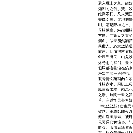
還入驪山之墓。龍媒
知劉向之信洪寶。歿
此爲不朽。又末葉已
畫像南宮。昆池地墨
明。謂是降神之日。
界於微塵。納須彌於
方便。而妖妄之輩苟
灑血。假未能然猶當
異世人。恣意放情還
前言。此而得容道風
命屈己濟民。山鬼効
沐時雨而群飛。臺上
但周都洛邑治在鎬京
汾晋之地王迹惟始。
復降情文苑斟酌百家
珠於赤水。竊以王母
珮實報禹功。兩馬記
之辭。無聞一乘之旨
革。左道怪民亦何疑
弔道澄法師亡書梁
省啓。承尊師昨夜涅
淹明道風淳素。戒珠
見冥通心解遠察。記
匪謬。服膺者無遠近
言。旋京輦便申結縁