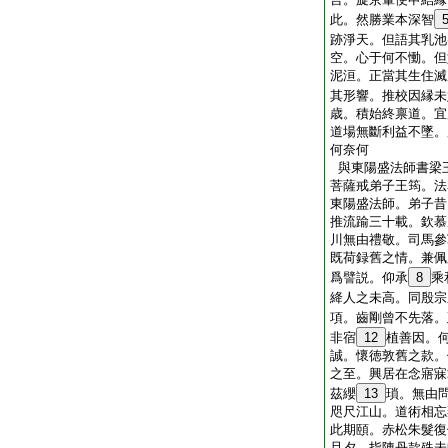
此。然勝業本深智
跡淨天。但語其乳池
空。心于何不慟。但
泥洹。正當其生住滅
其形響。推校因縁未
歳。積始終禀道。宜
道場無斷利益不墜。
何奈何
與東陽盛法師書梁
菩薩戒弟子王筠。法
東陽盛法師。弟子昔
推流踰三十載。欽慕
川無由禮敬。司馬參
既荷録舊之情。兼佩
爲譬説。仰承
8
乘
絳人之未高。同殷宗
項。齒剛曾不先落。
非宿
12
植善因。
誠。懷徳敦舊之款。
之至。興居在念寤寐
茲纓
13
瑣。無由
咫尺江山。道術相忘
此期頤。赤松朱髮復
旦夕。指陳丹款殊未