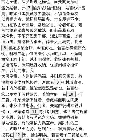
:
言之至也。深矣斯理之極也。而奕闇於深理
:
迷於業報。弗
7
論身後唯計眼前。若言欲求富
:
貴。唯須壯馬負鐵効力疆場。不須造像修功
:
以祈福力者。武周壯馬最多。世充厚鉀不少。
:
効力征戰固守疆場。常應富貴。今者何在。若
:
言欲得布絹豐饒穀米成熟。但栽蒔桑麻積
:
聚爛糞。不須寫涅槃千部。誦法華百遍。以祈
:
福力者。建徳廣占桑田。薛擧大足馬糞。長應
:
8
種殖多納倉厨。今復何在。若言欲得糧貯充
:
牣。耕穫弗愆。但開渠引水灌畦注埠。不須轉
:
海龍王經十部。以求雨潤者。蕭銑據有荊州。
:
堤堰倍常。沃潤應課收納。保據封疆今復何
:
在。以此而推。我
:
大唐皇帝。内則樹善憑福。外則應天順民。故
:
得華戎率從群兇授首。倉庫充
9
牣封域廊清。
:
若非内外福饗。豈能剋定艱難者也。若言欲
:
求忠臣孝子佐世治民。唯讀孝經一卷
10
老子
:
二篇。不須廣讀佛經者。尋此經但明世間忠
:
孝。未及出世忠孝。何者。夫處俗躬耕奉親以
:
竭力。出家修道
11
尊法以興慈。竭力者答現前
:
之小恩。興慈者報將來之大徳。雖暫乖敬養
:
似若慢親。終能濟拔方爲至孝。斯則利沾三
:
世。豈唯旦夕之勞。恩潤百生。寧責晨昏之養。
:
挍其在
12
出。勝劣明矣。若言老子二篇足明忠