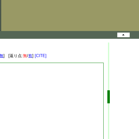
無
] [返り点:
無
/
有
]
[CITE]