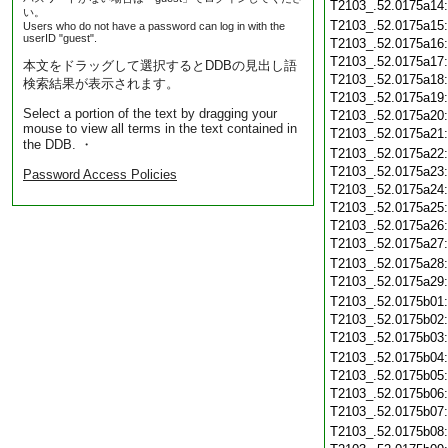
T2103_.52.0175a14
い。
T2103_.52.0175a15
Users who do not have a password can log in with the
userID "guest".
T2103_.52.0175a16
T2103_.52.0175a17
本文をドラッグして選択するとDDBの見出し語
T2103_.52.0175a18
検索結果が表示されます。
T2103_.52.0175a19
Select a portion of the text by dragging your
T2103_.52.0175a20
mouse to view all terms in the text contained in
T2103_.52.0175a21
the DDB. ・
T2103_.52.0175a22
T2103_.52.0175a23
Password Access Policies
T2103_.52.0175a24
T2103_.52.0175a25
T2103_.52.0175a26
T2103_.52.0175a27
T2103_.52.0175a28
T2103_.52.0175a29
T2103_.52.0175b01
T2103_.52.0175b02
T2103_.52.0175b03
T2103_.52.0175b04
T2103_.52.0175b05
T2103_.52.0175b06
T2103_.52.0175b07
T2103_.52.0175b08