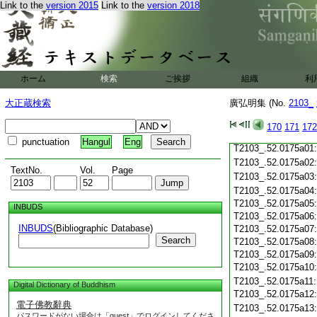
T2103_.52.0174c19
Link to the
version 2015
Link to the
version 2018
T2103_.52.0174c20
T2103_.52.0174c21
T2103_.52.0174c22
T2103_.52.0174c23
T2103_.52.0174c24
ホーム
検索
ご挨拶
組織
利
T2103_.52.0174c25
T2103_.52.0174c26
大正蔵検索
廣弘明集 (No.
2103_
T2103_.52.0174c27
T2103_.52.0174c28
170
171
172
T2103_.52.0174c29
punctuation
Hangul
Eng
T2103_.52.0175a01
T2103_.52.0175a02
TextNo.
Vol.
Page
T2103_.52.0175a03
T2103_.52.0175a04
T2103_.52.0175a05
INBUDS
T2103_.52.0175a06
INBUDS
(Bibliographic Database)
T2103_.52.0175a07
Search
T2103_.52.0175a08
T2103_.52.0175a09
T2103_.52.0175a10
T2103_.52.0175a11
Digital Dictionary of Buddhism
T2103_.52.0175a12
電子佛教辭典
T2103_.52.0175a13
パスワードがない場合は「guest」でログインしてくださ