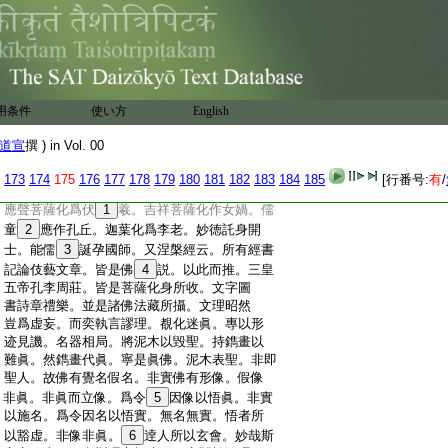
:
謬歟
:
第八決破。統論佛法虚多實少。道人假説
:
概聞眞身絶待。非形方質礙可求。至理出情。
:
豈言談語論可得。大矣哉
21
豁蕩乎大道之外。
:
妙矣哉超絶乎眞一之表。於是四句頓亡百
:
非洞
22
遣。窮言極慮物莫能名者哉。但妄識悠
用条件
使い方
English
:
悠迷情蠢蠢。縱四狂而弗惺。耽五醉而長
23
惛。
:
故大聖垂慈志存拯拔。於是開五
24
生之迹。
道宣
撰 ) in Vol. 00
:
通四辯之音。非身現身。身滿於法界。無説示
:
説。説遍乎大千。故有微塵化身分散而莫盡。
173
174
175
176
177
178
179
180
181
182
183
184
185
[行番号:
有
/
:
恒沙法藏流演而無窮。故須彌圖經云。寶
:
應聲菩薩化爲伏
1
羲。吉祥菩薩化作女媧。儒
:
童
2
應作孔丘。迦葉化爲李老。妙徳託身開
:
士。能儒
3
誕孕國師。又涅槃經云。所有經書
:
記論伎藝文章。皆是佛
4
説。以此而推。三皇
:
五帝孔李周莊。皆是菩薩化身所收。文字圖
:
書詩章禮樂。並是諸佛法藏所攝。文理昭然
:
豈爲虚妄。而奕執言謬理。覩化迷眞。專以形
:
迹見譏。名器相局。將泥木以毀聖。持鐫畫以
:
難眞。然鐫畫代眞。寧是眞佛。泥木表聖。非即
:
聖人。故佛有覺名假名。非實佛有形像。假像
:
非眞。非眞而立像。爲令
5
因像以悟眞。非實
:
以施名。爲令因名以悟實。無名無實。悟者所
:
以豁虚。非像非眞。
6
逹人所以玄會。妙哉斯