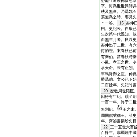
必能守道履徳懷忠奉
平。何爲世世興師兵
殃及無辜。乃爲姚石
蕩無爲之時。邪見失
＊一答。
15
秦仲
曰。史記云。自殷已
失次第年代難知。故
而無年月者。良以史
秦仲迄于二世。有六
何的證。案春秋已前
有秦伯。當春秋時秦
小邑。孝王之世。令
承天命。未有正朔。
車馬侍御之臣。仲孫
爵爲伯。文公已下始
二百餘年。史記竹書
20
歴數周世陪臣
因得有年紀。續至胡
一百一年。終于二世
無別紀。
王之末
周國僣號稱王。諸史
年。齊祕書揚玠史目
22
三十五世六百
百餘年。非覇統中國