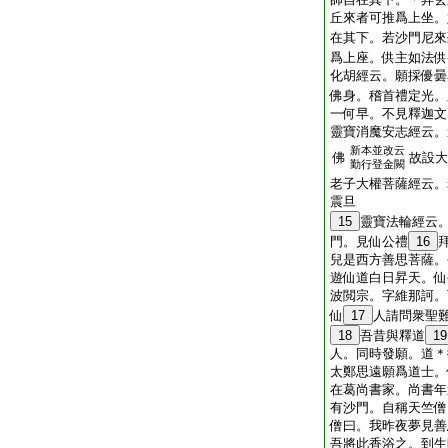
丘來者可推爲上坐。
在其下。若沙門尼來
爲上座。供主如法供
化胡經云。願採優曇
佛身。稽首禮定光。
一何早。不見釋迦文
靈寶消魔安志經云。
新本並改云
佛
故設大
勤行登金闕
老子大權菩薩經云。
震旦
15
靈寶法輪經云
門。見仙公禮
16
兒是西方善思菩薩。
遊仙道白日昇天。仙
波閲宗。字維那訶。
仙
17
人請問衆聖
18
吾昔與釋道
19
人。同時發願。道＊
太鄭思遠願爲道士。
在葛尚書家。尚書年
有沙門。自稱天竺僧
僧曰。我昨夜夢見善
吾將此香浴之。到生