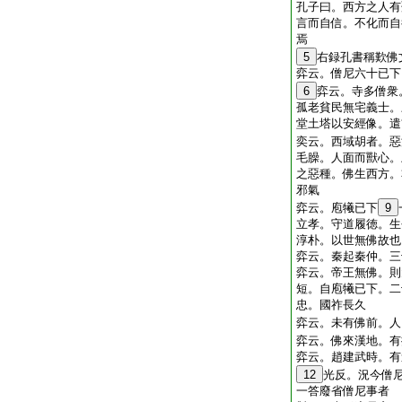
孔子曰。西方之人有
言而自信。不化而自
焉
5
右録孔書稱歎佛
弈云。僧尼六十已下
6
弈云。寺多僧衆
孤老貧民無宅義士。
堂土塔以安經像。遣
奕云。西域胡者。惡
毛臊。人面而獸心。
之惡種。佛生西方。
邪氣
弈云。庖犧已下
9
立孝。守道履徳。生
淳朴。以世無佛故也
弈云。秦起秦仲。三
弈云。帝王無佛。則
短。自庖犧已下。二
忠。國祚長久
弈云。未有佛前。人
弈云。佛來漢地。有
弈云。趙建武時。有
12
光反。況今僧
一答廢省僧尼事者