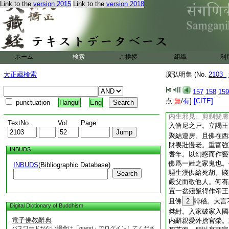
大王殿下。天挺英靈
Link to the
version 2015
Link to the
version 2018
局含弘。好善爲樂邁
西楚。加以阿衡百揆
兼裂網。開康莊之第
園。醼文雅之客。莫
信可譽形朝野美貫前
ホーム
検索
ご挨拶
組織
利
30
闕
31
如方圓
禿丁之呵。惡之極也
大正蔵検索
廣弘明集 (No.
2103_
已來。天地開闢之後
不任斷骨痛心之至。
157
158
159
件答如左。塵黷威嚴
点:
無
/
有
]
[CITE]
punctuation
Hangul
Eng
奕云。海内勤王者少
内生邪見。剪剃髮膚
TextNo.
Vol.
Page
入僧尼之戸。立謁王
聚結連房。且佛在西
財畏壯慢老。重富強
INBUDS
耆年。以幻惑而作藝
佛爲一姓之家鬼也。
INBUDS
(Bibliographic Database)
驅生漢供給死胡。賤
Search
嚴父而敬他人。何有
置一盆殘飯得作帝王
且佛
2
猾稽。大言
Digital Dictionary of Buddhism
桀紂。入家破家入國
電子佛教辭典
内辭親愛外捨官榮。
パスワードがない場合は「guest」でログインしてくださ