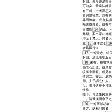
對曰。夫形迹易察而
可知矣。昔遠法師答
有三科。一者禪思入
者興建福業。然有興
非阿練者。或有多誦
暢説義理者。或有年
而體性
14
貞正。
難辯。案出家功徳經
塔至于梵天。何者人
立
15
身津梁七
16
者爲國行道
17
一答毀寺。給
對曰。法流漢地五百
18
來有。龕塔堂
由信心起造。或爲存
求將來勝報。種見在
僧課立。書云。成功
廟。夫子謂之仁人。
母。唯可供養不可毀
伏惟
陛下。再造生民重興
主。請遵漢明永平之
20
一答西域胡者
西方。妖魅邪氣者