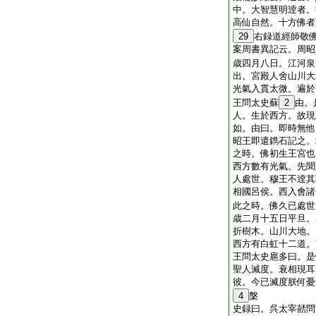
中。大智慧明逹者。
高仙自然。十方佛者
29
右録道經師敬
案周書異記云。周昭
歳四月八日。江河泉
出。宮殿人舍山川大
光氣入貫太微。遍於
王問太史蘇
2
由。
人。生於西方。故現
如。由曰。即時無他
昭王即遣鐫石記之。
之時。佛初生王宮也
西方數有光氣。先聞
人處世。穆王不逹其
相國呂侯。西入會諸
此之時。佛久已處世
歳二月十五日平旦。
折樹木。山川大地。
西方有白虹十二道。
王問太史扈多曰。是
聖人滅度。衰相現耳
彼。今已滅度朕何憂
4
槃
史録曰。呉太宰嚭問