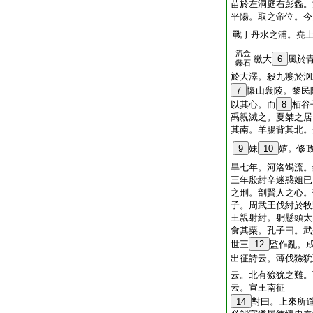
苗於左洞庭右彭蠡。
平陽。取之帝位。今
戰于丹水之浦。堯
流金
繳大
6
風於
鑠石
於大澤。殺九癭於汹
7
懷山襄陵。黎民
以其心。而
8
栢谷
禹親滅之。夏桀之居
其南。羊腸背其北。
9
妹
10
嬉。修
旱七年。河洛竭流。
三年殷紂辛迷惑姐已
之刑。剖賢人之心。
子。周武王伐紂於牧
王親射紂。躬懸頭太
食其粟。孔子曰。武
世三
12
監作亂。
出征詩云。薄伐獫狁
云。北有獫狁之難。
云。宣王南征
14
對曰。上來所