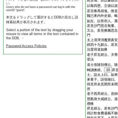
死苦海。所以棄朝宗
い。
以報四恩。立徳以資
Users who do not have a password can log in with the
userID "guest".
若言佛爲胡鬼。僧是
魏已來内外史籍。略
本文をドラッグして選択するとDDBの見出し語
如左。以答邪人。冀
検索結果が表示されます。
若見沙門思念無量。
Select a portion of the text by dragging your
又云。若見佛圖思念
mouse to view all terms in the text contained in
門
the DDB. ・
太上清淨消魔寶眞安
經四十九願云。若見
Password Access Policies
法度得道如佛
老子昇玄經云。天尊
受法
道士張陵別傳云。陵
轉讀佛經。
10
昇
士。詣太上曰。如來
來看子。語張陵曰。
得見所未見聞所未聞
所
老子西昇經云。吾師
慧觀身大戒經云。道
禮佛
昇玄經云。若有沙門
得計飮食費遏截不聽
師自在其下。＊昇玄