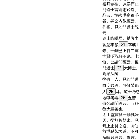
禮拜恭敬。沐浴而止
門道士言則志於道。
品云。施佛塔廟得千
報。昇玄内教經云。
作福。見沙門道士説
云
道士陶隱居。禮佛文
智慧本願
21
本戒
寺。一錢已上皆二萬
世賢明翫好不絶。七
仙。公請問經云。復
門道士
23
大博士
爲衆法師
復有一人。見沙門道
向空吟經。欲何希耶
人
25
耳。道士乃
地獄考毒
26
五苦
仙公請問經云。五經
教大歸善也
太上靈寶眞一勸誡法
天。從無數劫來。見
無上正眞之道。高仙
前世勤苦求道。不可
法輪妙經云。道言。