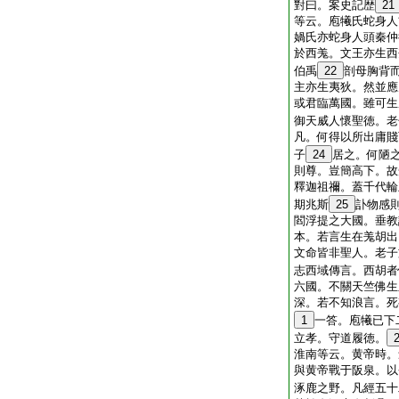
對曰。案史記歴
21
等云。庖犧氏蛇身人
媧氏亦蛇身人頭秦仲
於西羗。文王亦生西
伯禹
22
剖母胸背
主亦生夷狄。然並應
或君臨萬國。雖可生
御天威人懷聖徳。老
凡。何得以所出庸賤
子
24
居之。何陋
則尊。豈簡高下。故
釋迦祖禰。蓋千代輪
期兆斯
25
訃物感
閻浮提之大國。垂教
本。若言生在羗胡出
文命皆非聖人。老子
志西域傳言。西胡者
六國。不關天竺佛生
深。若不知浪言。死
1
一答。庖犧已下
立孝。守道履徳。
淮南等云。黄帝時。
與黄帝戰于阪泉。以
涿鹿之野。凡經五十