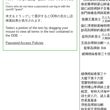
い。
南岩勝禪師梁山師遠
Users who do not have a password can log in with the
能仁紹悟禪師子言菴
userID "guest".
劍門南脩造禪師莫將
本文をドラッグして選択するとDDBの見出し語
已上九
龍圖王蕭居士
検索結果が表示されます。
人見録
能仁淨禪師黄梅明禪
Select a portion of the text by dragging your
妙高則禪師釣臺詮禪
mouse to view all terms in the text contained in
已上五
the DDB. ・
提刑呉昕居士
人無録
Password Access Policies
五祖自禪師法嗣一人
龍華高禪師
見録
續傳燈録卷第三十
續傳燈録卷第三十
大鑑下第十六世
雪竇明禪師法嗣
密州嗜山寧禪師上堂
眠雲。有時大洋海中
頭七穿八穴。諸人還
芭蕉葉最多
淨慈昌禪師法嗣
臨安府五雲悟禪師。