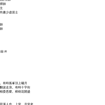
禪師
主
尚書少虚居士
師
師
目録
終
。有時孤峯頂上嘯月
翻波走浪。有時十字街
相委悉麼。樟樹花開盛
苕溪人也。上堂。月堂老