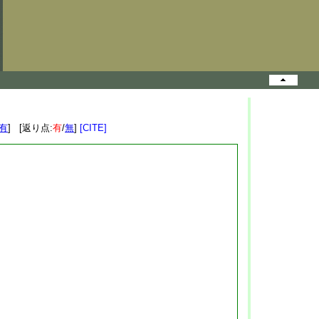
有
] [返り点:
有
/
無
]
[CITE]