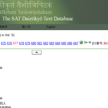
用条件
使い方
English
) in Vol. 51
675
676
677
678
679
680
681
682
683
684
685
686
687
[行番号:
無
/
録
録
四人
居靜禪師