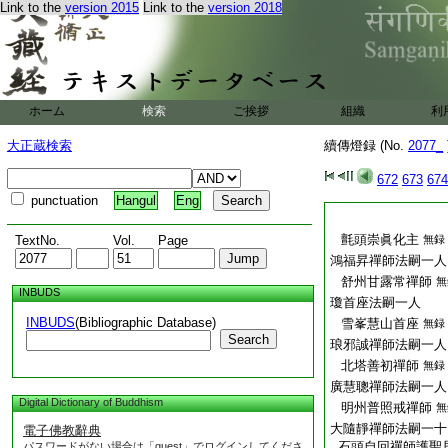
Link to the
version 2015
Link to the
version 2018
ホーム
検索
ご挨拶
組織
利
大正蔵検索
續傳燈録 (No.
2077_
672
673
674
punctuation
Hangul
Eng
氈頭崇眞化主
TextNo.
Vol.
Page
無録
鴻福昇禪師法嗣一人
舒州甘露常禪師
無
INBUDS
瓊首座法嗣一人
INBUDS
(Bibliographic Database)
雪峯慧山首座
無録
Search
琅邪誠禪師法嗣一人
北塔善初禪師
無録
廣慧聰禪師法嗣一人
Digital Dictionary of Buddhism
明州普照戒禪師
無
大隨靜禪師法嗣一十
電子佛教辭典
石頭自回禪師護聖
パスワードがない場合は「guest」でログインしてくださ