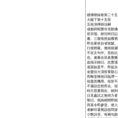
續傳燈録卷第二十五
大鑑下第十五世
五祖演禪師法嗣
成都府昭覺寺克勤佛
世宗儒。師兒時日記
書。三復悵然如獲舊
即去家依自省祝髮。
行授楞嚴。俄得病瀕
不在文句中。吾欲以
也。遂棄去至眞覺勝
血指示師曰。此曹溪
道固如是乎。即徒歩
金鑾信大潙哲黄龍心
而晦堂稱他日臨濟一
祖盡其機用。祖皆不
不遜語忿然而去。祖
時方思量我在。師到
日見處試之無得力者
誓曰。我病稍間即歸
而喜令即參堂。便入
者解印還蜀詣祖問道
小艶詩否。有兩句頗