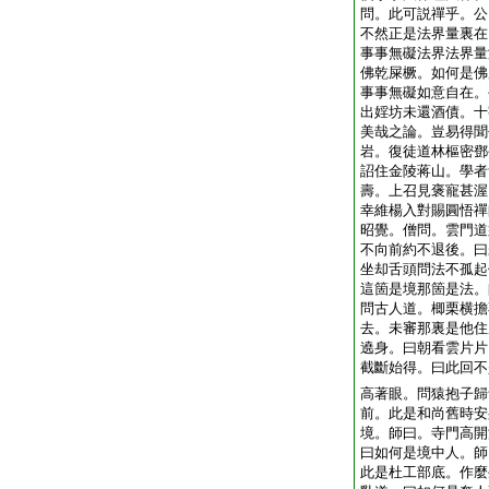
問。此可説禪乎。公
不然正是法界量裏在
事事無礙法界法界量
佛乾屎橛。如何是佛
事事無礙如意自在。
出婬坊未還酒債。十
美哉之論。豈易得聞
岩。復徒道林樞密鄧
詔住金陵蒋山。學者
壽。上召見褒寵甚渥
幸維楊入對賜圓悟禪
昭覺。僧問。雲門道
不向前約不退後。曰
坐却舌頭問法不孤起
這箇是境那箇是法。
問古人道。楖栗横擔
去。未審那裏是他住
遶身。曰朝看雲片片
截斷始得。曰此回不
高著眼。問猿抱子歸
前。此是和尚舊時安
境。師曰。寺門高開
曰如何是境中人。師
此是杜工部底。作麼