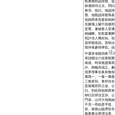
秖要檀郎認得聲。提
師適歸侍立次。問曰
會否。祖曰。他認得
聲。他既認得聲爲甚
祖師西來意庭前柏樹
見雞飛上闌干鼓翅而
是聲。遂袖香入室通
錦繍幃。笙歌叢裏醉
祇許佳人獨自知。祖
器所能造詣。吾助汝
我侍者參得禪也。由
中還里省親四衆
章請開法六祖更昭覺
南遊。時張無盡寓荊
許。師艤舟謁之。劇
境界理事全眞初無假
萬爲一。一復一萬復
三無差別。卷舒自在
是無風匝匝之波。公
曰。到此與祖師西來
師曰且得沒交渉。公
門道。山河大地無絲
不見一色始是半提。
節。彼徳山臨濟豈非
復擧事法界理法界。