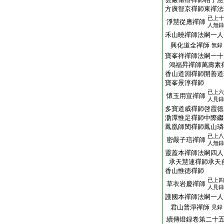
方廣智京禪師東禪法
已上十
淨慧從應禪師
人無録
禾山曉禪師法嗣一人
興化道全禪師
無録
寶峯祥禪師法嗣一十
鴻福昇禪師萬壽素
香山道淵禪師開善道
寶峯景淳禪師
已上六
懷玉用宣禪師
人見録
多寶道威禪師啓霞徳
泐潭惟足禪師中際繼
鳳凰師閔禪師鳳山璘
已上八
密嚴子琂禪師
人無録
靈蓋本禪師法嗣四人
承天慧連禪師承天
香山惟徳禪師
已上四
草衣岩慶禪師
人見録
護國本禪師法嗣一人
君山普淨禪師
見録
續傳燈録卷第二十