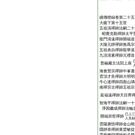
續傳燈録卷第二十五
大鑑下第十五世
五祖演禪師法嗣二十
昭覺克勤禪師太平
龍門清遠禪師開福道
大隨元靜禪師無爲宗
五祖表自禪師龍華道
九頂清素禪師元禮首
普融藏主法閦上座
海會慧宗禪師中峯遵
雲頂才良禪師大明明
牛心達禪師四面山璘
南禪宗古禪師五祖宗
延福遠禪師天目齊
智海平禪師法嗣一十
淨因繼成禪師法輪
已上三
開福崇哲禪師
人見録
雲陽廣悟禪師金山曉
隱靜恭禪師黄檗敏從
雲巖脩辯禪師柏子慧