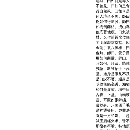
亂道。曰如何是奪人
不曾見。曰如何是奪
得自然親。曰如何是
何人境倶不奪。師曰
樹如何得透脱。師曰
如樹倒藤枯。潙山爲
他底著他底。曰忽被
杖。又作箇甚麼伎倆
問明歴歴露堂堂。因
金剛手裏八稜棒。曰
也無。師曰。鶖子目
用如何商量。師曰。
時如何。師曰。騎佛
獨語。教誰招手上高
堂。通身是眼見不及
是口説不著。通身是
明得無絲毫透。漏猶
如何是展演。域中日
古春。上堂。山頭鼓
霆。耳觀如張錦繍。
邊妙身。八萬四千毛
是神通妙用。亦非法
直是十方坐斷。且超
試玉須經火求。珠不
那復有脣嘴。特地廣