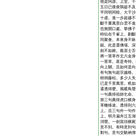
他是阿誰。上堂。十
五日已後俊鶻趁不及
平同明同暗。大千沙
十虚。進一歩超越不
斷千重萬里白雲不進
也無開口處。擧拂子
時拈在千峯上。劃斷
同聚會。本來身不昧
鎚。此是選佛場。深
劍不如錐。龐居士舌
將一莖草作丈六金身
一莖草。甚是奇特。
向上關。且如何是向
有句無句超宗越格。
樹倒藤枯。多少人失
已是千里萬里。秖如
還透得麼。風暖鳥聲
一句薦得祖師乞命。
第三句薦得虎口横身
革轍移途。透得則六
上。且三句外一句作
上。明月扁舟泛五湖
消聲。一劍當頭横屍
意不到。有時意到句
剗句。意句交馳衲僧