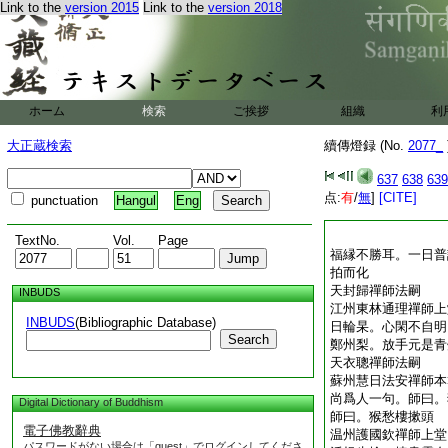
Link to the
version 2015
Link to the
version 2018
ホーム
検索
ご挨拶
組織
利
大正蔵検索
續傳燈録 (No.
2077_
637
638
639
点:
有
/
無
]
[CITE]
punctuation
Hangul
Eng
TextNo.
Vol.
Page
福縁不勝耳。一日普
拍而化
天封歸禪師法嗣
INBUDS
江州東林通理禪師上
INBUDS
(Bibliographic Database)
日輪杲。心閑不自明
Search
鄭州梨。放手元是青
天衣聰禪師法嗣
蘇州慧日法安禪師本
尚爲人一句。師曰。
Digital Dictionary of Buddhism
師曰。猴愁樓摗頭
電子佛教辭典
温州護國欽禪師上堂
パスワードがない場合は「guest」でログインしてくださ