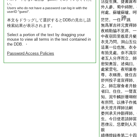
活捉生擒。捷書露布
い。
外人參。蜀中綿附。
Users who do not have a password can log in with the
userID "guest".
何處。蘇嚧蘇嚧。呵
茫茫。一任
跳
本文をドラッグして選択するとDDBの見出し語
無爲軍吉祥元實禪師
検索結果が表示されます。
夜精勤脇不至席。一
Select a portion of the text by dragging your
中夜宿田里覩星月粲
mouse to view all terms in the text contained in
衣見乃問。洞山五位
the DDB. ・
這裏一位也無。衣令
有箇見處。奈不識宗
Password Access Policies
者五人分序而立。師
密契奧旨。述偈曰。
處紫雲屯。夜明簾卷
尊。衣稱善。後住吉
舒州投子道宣禪師。
之。師忘寢食者月餘
省曰。住住。一聲直
知。泥牛觸折珊瑚樹
有所問。以拂子作搖
承天澄月禪師法嗣
婺州承天仲顏禪師。
生。今日使君請師當
恩僧云。恁麼則人天
眼
續傳燈録卷第二十四