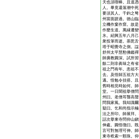
天也須喫棒。且道憑
人。畢竟還落潮中死
要須其人。千鈞之弩
州當面蹉過。徳山臨
立機作窠作窟。故是
作麼生道。萬縁遷變
氷。紹興五年八月己
衆投筆而逝。荼毘舌
塔于昭覺寺之側。諡
舒州太平慧懃佛鑑禪
師廣教圓深。試所習
餘二則非眞味之有省
祖之門有年。恚祖不
去。及悟歸五祖方大
邁。悟勉令挂搭。且
舊時相見時如何。師
堂。一日聞祖擧僧問
州曰。老僧耳聾高聲
問我家風。我却識爾
疑曰。乞和尚指示極
法之所印。師展拜。
話次擧東寺問仰山鎭
伸處。圓悟徴曰。既
言可對無理可伸。師
東寺秖索一顆珠。仰