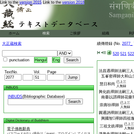
Link to the
version 2015
Link to the
version 2018
ホーム
検索
ご挨拶
組織
利
大正蔵検索
續傳燈録 (No.
2077_
520
521
522
punctuation
Hangul
Eng
法昌遇禪師法嗣三人
TextNo.
Vol.
Page
五峯密禪師大和山
已上三
慧日和尚
人無録
INBUDS
興化銑禪師法嗣三人
INBUDS
(Bibliographic Database)
南臺以謂禪師花藥
Search
已上三
崇壽玢禪師
人無録
圓通訥禪師法嗣三人
興國智𦸸禪師四祖
Digital Dictionary of Buddhism
已上三
三祖文銑禪師
人無録
電子佛教辭典
パスワードがない場合は「guest」でログインしてくださ
淨衆先禪師法嗣一人