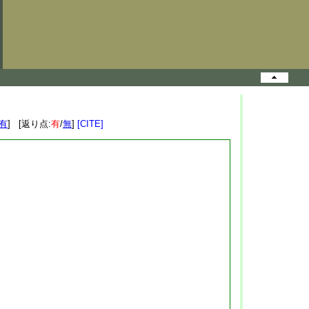
有
] [返り点:
有
/
無
]
[CITE]