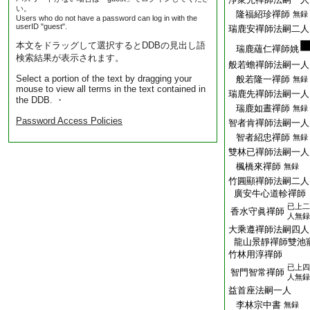
い。
隆福紹珍禪師
無録
Users who do not have a password can log in with the
userID "guest".
瑞鹿安禪師法嗣二人
本文をドラッグして選択するとDDBの見出し語
瑞鹿蘊仁禪師姚
検索結果が表示されます。
般若蟾禪師法嗣一人
Select a portion of the text by dragging your
般若隆一禪師
無録
mouse to view all terms in the text contained in
瑞鹿先禪師法嗣一人
the DDB. ・
瑞鹿如晝禪師
無録
Password Access Policies
智者肯禪師法嗣一人
智者紹忠禪師
無録
雙林已禪師法嗣一人
楓橋來禪師
無録
竹圓顯禪師法嗣二人
廣安牛心道軫禪師
已上二
香水守眞禪師
人無録
大乘遵禪師法嗣四人
龍山景靜禪師雙池
竹林用淳禪師
已上四
智門智常禪師
人無録
益首座法嗣一人
李林宗中書
無録