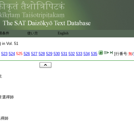
用条件
使い方
English
) in Vol. 51
523
524
525
526
527
528
529
530
531
532
533
534
535
[行番号:
無
/
主
常選禪師
逸禪師