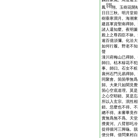
鳳
翔。玉樹花開
日日三秋。明月堂前
樹垂寒澗月。海潮東
建昌軍資聖南禪師。
諸人還知麼。夜明簾
殿上之尊四臣不昧。
逾百億須彌。化洽大
如何行履。野老不知
聲
潼川府梅山已禪師。
師曰。枯木糝花不犯
事。師曰。石女不粧
襄州石門元易禪師。
同聚會。箇箇學無爲
歸。大衆只如聞見覺
箇心空底道理。莫是
之心空耶錯。莫是忘
所以入玄宗。泯性相
錯。恁麼也不得。不
總不得。未審畢竟作
實無爲無不爲。天堂
攪黄河。八臂那吒冷
捉得循河三脚龜。脱
便分輝。借問東村白