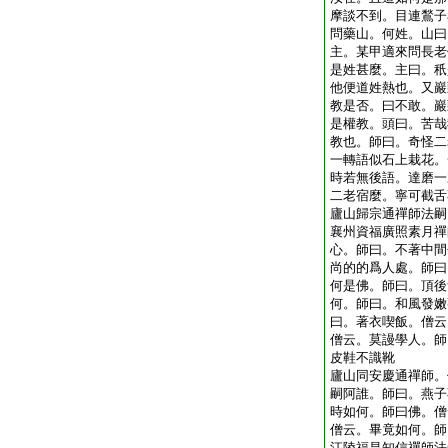
摩談不到。目連鶖子
問藥山。何姓。山曰
主。某甲適來問長老
是姓甚麼。主曰。秖
他便道姓熱也。又巖
教是否。曰不敢。巖
是權教。頭曰。苦哉
教也。師曰。奇怪二
一轉語似石上栽花。
時若無後語。達磨一
二老宿麼。寧可截舌
廬山歸宗通禪師法嗣
襄州資福廣照素月禪
心。師曰。不著中間
尚的的爲人處。師曰
何是佛。師曰。頂後
何。師曰。和風發嫩
曰。著衣喫飯。僧云
僧云。莫謾學人。師
皮鞋不識靴
廬山同安慶通禪師。
嗣阿誰。師曰。燕子
時如何。師曰佛。僧
僧云。畢竟如何。師
江陵福昌知信禪師法