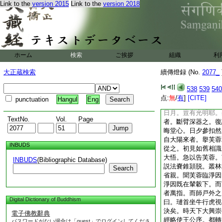
Link to the
version 2015
Link to the
version 2018
芙蓉像云。雨洗淡紅
輕。白雲影裏怪石露
是何人。師曰。今日
益。師曰。豈不見法
只作境話會。鵬遂有
因寺
ホーム
検索
ご挨拶
組織
利
成都大智齊璉禪師。
有蝉蛻塵濁之志。年
大正蔵検索
續傳燈録 (No.
2077_
踰歳遊成都。依法華
此則無漏界不思議善
538
539
540
名法。瞥若有省。其
点:
無
/
有
]
[CITE]
punctuation
Hangul
Eng
太息曰。吾棄家爲大
日月。豈有光明耶。
TextNo.
Vol.
Page
者。斷臂深器之。復
晦堂心。日夕參扣然
自大陽來者。擧芙蓉
INBUDS
從之。初見如舊相識
大悟。急以告芙蓉。
INBUDS
(Bibliographic Database)
説法嚢錐頴脱。叢林
Search
省親。聞芙蓉臨淨因
淨因既在輦轂下。而
者萬指。而師戸外之
Digital Dictionary of Buddhism
曰。璉首坐牛行虎視
決矣。時天下大興崇
電子佛教辭典
經略使王公序。都轉
パスワードがない場合は「guest」でログインしてくださ