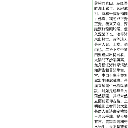
蓉望而喜曰。紹隆吾
畔湖上累年。智證成
祖。宣和壬寅詔補圓
古佛道。我初成正覺
正覺。後來又道。深
識漢好龍頭蛇尾。便
入涅槃了也。汝等諸
未出於世。汝等諸人
是何人參。上堂。伯
由也。二邊不立中道
曰鴛鴦繍出從君看。
太陽門下妙唱彌高。
免舟横江渚棹擧清波
如斯告報普請承當。
堂。本自不生今亦無
處出生隨處滅盡。是
漢直須處生死流臥荊
設。能如是也無量方
蕩然頓開。其或未然
立面前塞却古路。上
明離形去智同於大道
甚麼人刪詩書定禮樂
玉帛云乎哉。樂云樂
有言。雲黯黯處獨秀
水光生。豈不是寶峯