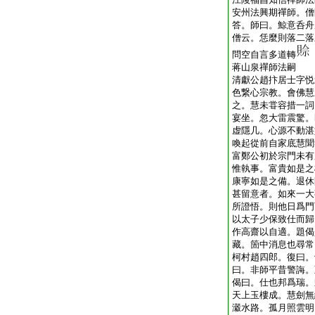
安州法興期禪師。僧
答。師曰。鯨意呑舟
僧云。恁麼則落二落
問空自言多道轉
蒋山泉禪師法嗣
清獻公趙抃居士字悦
色繋心宗教。會佛慧
之。慧未甞容措一詞
宴坐。忽大雷震驚。
虚隱几。心源不動湛
喚起從前自家底慧聞
富鄭公初於宗門未有
惟執事。富貴如是之
康寧如是之備。退休
甚留意者。如來一大
所證悟。則他日爲門
以太子少保致仕而歸
作高齋以自適。題偈
藏。箇中消息也尋常
柯村趙四郎。復曰。
曰。非師平昔警誨。
偈曰。仕也邦爲瑞。
天上玉樓成。慧劍無
瀫水路。孤月照雲明