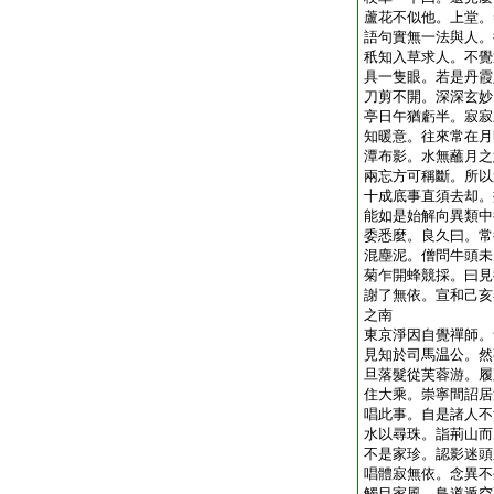
蘆花不似他。上堂。
語句實無一法與人。
秖知入草求人。不覺
具一隻眼。若是丹霞
刀剪不開。深深玄妙
亭日午猶虧半。寂寂
知暖意。往來常在月
潭布影。水無蘸月之
兩忘方可稱斷。所以
十成底事直須去却。
能如是始解向異類中
委悉麼。良久曰。常
混塵泥。僧問牛頭未
菊乍開蜂競採。曰見
謝了無依。宣和己亥
之南
東京淨因自覺禪師。
見知於司馬温公。然
旦落髮從芙蓉游。履
住大乘。崇寧間詔居
唱此事。自是諸人不
水以尋珠。詣荊山而
不是家珍。認影迷頭
唱體寂無依。念異不
觸目家風。鳥道遁空