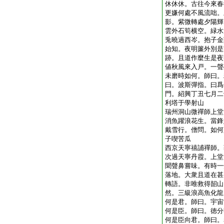
休休休。古往今來春
更嫌何處不風流咄。
影。紫微轉處夕陽輝
雲外石筍横空。緑水
兎曉過西岑。抱子金
始知。夜明簾外別是
跡。且道作麼生是夜
値秋風來入戸。一聲
未磨時如何。師曰。
曰。波斯彈指。曰爲
門。紹興丁丑七月二
利塔于學射山
瑞州洞山微禪師上堂
消魚躍浪花生。當鋒
戴雪行。僧問。如何
子喫苦瓜
西京天寧禧誧禪師。
次過天寧丹霞。上堂
聞聲鼻嘗味。有時一
落地。大衆且道在甚
轉語。非唯救得韶山
然。三級浪高魚化龍
何是君。師曰。宇宙
何是臣。師曰。徳分
何是臣向君。師曰。