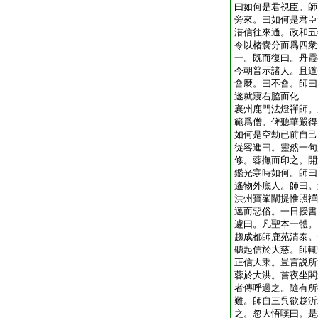
曰如何是君視臣。師
旁來。曰如何是君臣
潜信往來通。政和五
令以楮嚢分而爲四衆
一。既而復曰。丹霞
今朝普示諸人。且道
會麼。曰不會。師曰
遂就寢右脇而化
襄州鹿門法燈禪師。
範爲僧。俾聽華嚴得
如何是空劫已前自己
從容進曰。靈然一句
修。蓉撫而印之。開
鑑光寒時如何。師曰
遙物外底人。師曰。
洪州寶峯闡提惟照禪
邁而惡俗。一日授書
遽曰。凡聖本一體。
趨成都師鹿苑清泰。
聽起信於大慈。師輒
正信大乘。豈言説所
蓉於大洪。嘗夜坐閣
者傳呼過之。隨有所
難。師自三呉欲趍沂
之。忽大悟嘆曰。是