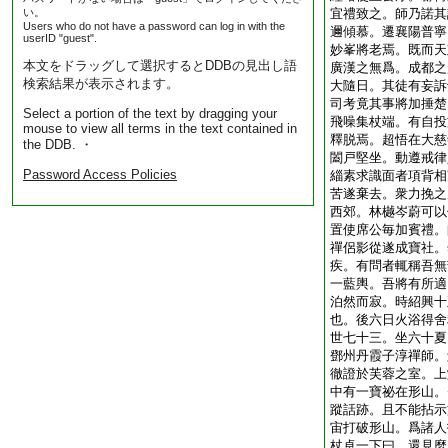
い。
宜禮致之。師乃諾其
Users who do not have a password can log in with the
邇傾慕。遷襄陽普寧
userID "guest".
妙峯將老焉。既而天
本文をドラッグして選択するとDDBの見出し語
廣漢之無爲。成都之
検索結果が表示されます。
大隨日。其徒有妄訴
司考竟其事將加捶楚
Select a portion of the text by dragging your
飛噪集杖端。有自投
mouse to view all terms in the text contained in
釋脱焉。超悟在大慈
the DDB. ・
闔戸堅坐。動遵戒律
Password Access Policies
緇素求識面者項背相
苦遂棄去。衆力挽之
西郊。林樾岑蔚可以
置使席公毎加賓禮。
禪侶影從遂成寶社。
疾。有問者輒稱吾無
一藍輿。吾將有所適
泊然而寂。時紹興十
也。後六日火浴得舍
世七十三。坐六十夏
鄧州丹霞子淳禪師。
徹證於芙蓉之室。上
中有一寶祕在形山。
蹤話跡。且不能拈示
宙打破形山。爲諸人
杖卓一下曰。還見麼