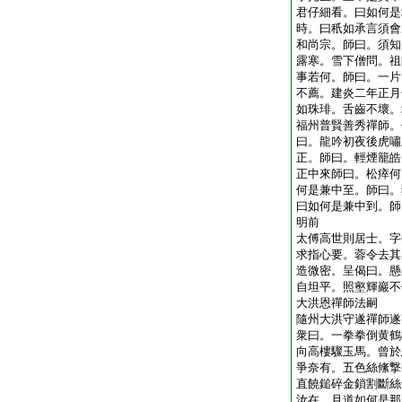
君仔細看。曰如何是
時。曰秖如承言須會
和尚宗。師曰。須知
露寒。雪下僧問。祖
事若何。師曰。一片
不薦。建炎二年正月
如珠琲。舌齒不壞。
福州普賢善秀禪師。
曰。龍吟初夜後虎嘯
正。師曰。輕煙籠皓
正中來師曰。松瘁何
何是兼中至。師曰。
曰如何是兼中到。師
明前
太傅高世則居士。字
求指心要。蓉令去其
造微密。呈偈曰。懸
自坦平。照壑輝巖不
大洪恩禪師法嗣
隨州大洪守遂禪師遂
衆曰。一拳拳倒黄鶴
向高樓驟玉馬。曾於
爭奈有。五色絲絛撃
直饒鎚碎金鎖割斷絲
汝在。且道如何是那