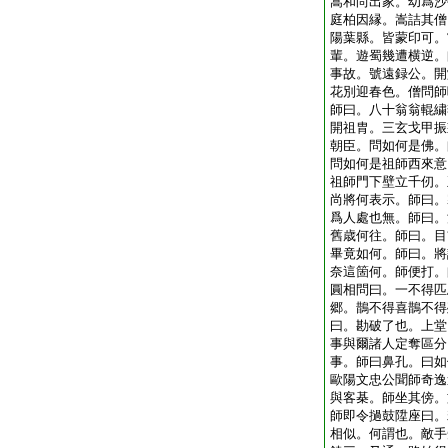
嵩和尚出家。幼爲沙
庭柏因縁。嵩詰其僧
陽葉縣。皆蒙印可。
輩。遊蜀幾遭横逆。
事故。號遠録公。開
花別迎春色。僧問師
師曰。八十翁翁輥繍
開祖胄。三玄戈甲振
朝臣。問如何是佛。
問如何是祖師西來意
祖師門下壁立千仞。
尚將何表示。師曰。
爲人處也無。師曰。
舊歳何往。師曰。目
畢竟如何。師曰。將
奈這箇何。師便打。
圓相問曰。一不得匹
郷。鵲不得喜鵲不得
曰。勘破了也。上堂
事與爾諸人定奪區分
事。師曰鼻孔。曰如
歐陽文忠公聞師奇逸
與客棊。師坐其傍。
師即令撾鼓陞座曰。
相似。何謂也。敵手