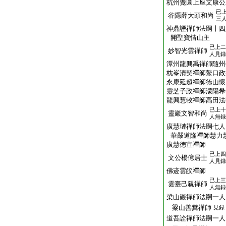
杭州覺圓上座文康公
已
谷隱薛大頭和尚
三
神鼎諲禪師法嗣十四
開聖寶情山主
已上二
妙智光雲禪師
人見録
潭州龍興禹禪師隨州
枕峯清契禪師鰲口政
永康延超禪師徳山懷
靈芝子政禪師濛陽希
龍興慧牧禪師高田法
已上十
靈巖文智和尚
人無録
廣慧璉禪師法嗣七人
華嚴道隆禪師慧力
廣慧徳宣禪師
已上四
文公楊億居士
人見録
佛迹雲皎禪師
已上三
雲臺己親禪師
人無録
梁山巖禪師法嗣一人
梁山善糞禪師
見録
道吾詮禪師法嗣一人