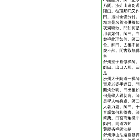
乃問。汝介山逢尉遲
陽曰。彼現那吒又作
曰。這回全體分付。
精進是名眞法供養如
夜聚曉散。問如何是
用者如何。師曰。白
參禪此理如何。師曰
會。師曰。去後不留
燒不然。問古殿無佛
掌
舒州投子圓修禪師。
師曰。出口入耳。曰
足
汾州太子院道一禪師
賣扇老婆手遮日。問
照燭分明。曰出後如
何是學人親切處。師
是學人轉身處。師曰
人著力處。師曰。千
音韻如何和得齊。師
觱栗。曰宮商角徴非
師曰。同道方知
葉縣省禪師法嗣
舒州浮山法遠圓鑒禪