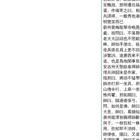
呈醜拙。慈明遷住福
還。作偈寄之曰。相
共譚禪。一般秀色湘
明覽笑而已
蘄州黄梅龍華寺曉愚
處。祖問曰。不落唇
老大大話頭也不照顧
棒。師拍手便出。祖
坐具搭在肩上更不回
渉繁詞。達磨西來不
道。也是爲他閑事長
安吉州天聖皓泰禪師
埋兵掉鬪未是作家。
指邪曰。將頭不猛帶
師亦打邪一坐具。邪
山僧令行。上座一坐
惟尚饗。邪拓開曰。
師曰。賊過後張弓。
問。如何是佛。師曰
大意。師曰。看牆似
唐州龍潭智圓禪師辭
與子。一枝拄杖一條
用。拄杖即不消得。
師便收。陽曰。又道
不讓臨濟。師曰正令