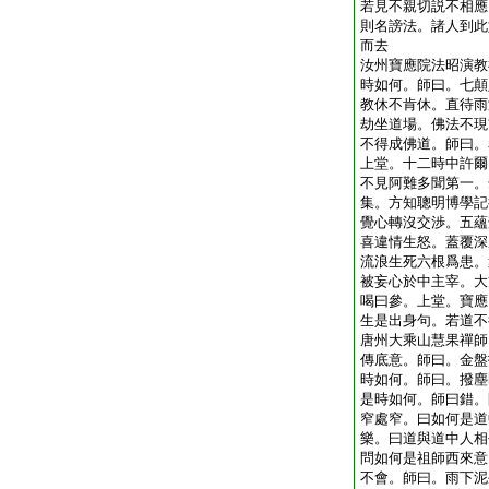
若見不親切説不相應
則名謗法。諸人到此
而去
汝州寶應院法昭演教
時如何。師曰。七顛
教休不肯休。直待雨
劫坐道場。佛法不現
不得成佛道。師曰。
上堂。十二時中許爾
不見阿難多聞第一。
集。方知聰明博學記
覺心轉沒交渉。五蘊
喜違情生怒。蓋覆深
流浪生死六根爲患。
被妄心於中主宰。大
喝曰參。上堂。寶應
生是出身句。若道不
唐州大乘山慧果禪師
傳底意。師曰。金盤
時如何。師曰。撥塵
是時如何。師曰錯。
窄處窄。曰如何是道
樂。曰道與道中人相
問如何是祖師西來意
不會。師曰。雨下泥