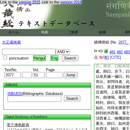
Link to the
version 2015
Link to the
version 2018
群蛇。曰作麼生是伽
得。黄葉豈能遮。曰
邊月。潦倒搏桑沒日
露作麼生。師曰。照
愚問。古人見桃花意
曰那箇且從這箇作麼
ホーム
検索
ご挨拶
組織
利
四隣爭得知。曰上座
須呈劍。不是詩人不
大正蔵検索
續傳燈録 (No.
2077_
一條紅線兩人牽。曰
保老兄未徹在。又作
481
482
483
人死不知心。曰却是
点:
無
/
有
]
[CITE]
punctuation
Hangul
Eng
疊翠層。到琅邪覺和
曰。兩浙。曰船來陸
TextNo.
Vol.
Page
處。師曰。歩下。曰
以坐具摵一摵曰。杜
而出。邪問侍者。此
INBUDS
邪曰。莫是擧師叔麼
且過問。上座莫是擧
INBUDS
(Bibliographic Database)
忤。師便喝。復問。
Search
時到。師曰。我在浙
如此。何得名播寰宇
師到杭州西菴。菴主
Digital Dictionary of Buddhism
頂西峯上。峻機誰敢
重光。師曰。如何是
電子佛教辭典
向西沒。師曰。菴主
パスワードがない場合は「guest」でログインしてくださ