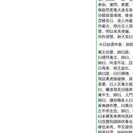
來由。遂問。會麼。
南嶽芭蕉菴大道谷泉
汾陽放蕩湖湘。後省
雲横谷口。道人何處
何處火。燒出古人墳
聲。明以坐具便摵。
却作虎聲。師大笑曰
今日始遇作家。師
庵主在麼。師曰誰。
曰禮拜庵主。師曰。
師曰。向道不在。説
日再來。師又趁出。
師曰誰。曰行脚僧。
我這裏虎狼縱横。尿
甚麼。曰人言庵主親
曰。爾道我見汾陽來
庵中主。師曰。入門
師曰。賺却幾多人曰
眞喚鐘作甕。曰萬法
正中邪去也。師曰。
曰未審客來將何祇待
曰恁麼則謝師供養去
種也未有。早言謝供
朝甚好雪。紛紛如秋