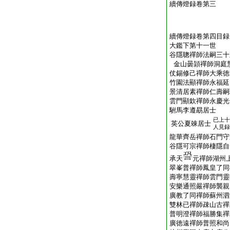
續傳燈録卷第三
續傳燈録卷第四目録
大鑑下第十一世
谷隱聰禪師法嗣三十
金山曇頴禪師洞庭
仗錫修己禪師大乘徳
竹園法顯禪師永福延
景清居素禪師仁壽嗣
雲門顯欽禪師永慶光
駙馬李遵勗居士
已上十
英公夏竦居士
人見録
龍華齊岳禪師石門守
谷隱可宗禪師棲隱自
承天
元禪師湖州
翠峯普禪師鳳皇了同
壽寧慧靈禪師雲門靈
安樂通照嚴禪師襲親
廣教了同禪師蘇州泗
雙林已禪師疎山古禪
普明澄禪師福勝集禪
廣徳遠禪師普照和尚