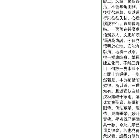
饒三。又通一路始得
活。不會奪角衝關。
後徒勞綽斡。所以道
行則往往失粘。心麁
謾説神仙。贏局輸籌
時。一著落在甚麼處
悟幾多人。文忠加嘆
禪語爲虚誕。今日見
悟明於心地。安能有
以清。地得一以寧。
得一禍患臨身。撃禪
建立化門。不離三身
目。何故一隻水泄不
全開十方通暢。一隻
然若是。本分衲僧陌
始得。所以道。三世
知有。且道狸奴白牯
湥秋簾幙千家雨。落
休於會聖巖。叙佛祖
眼帶。佛法藏帶。理
帶。屈曲垂帶。妙叶
實帶。學者既已傳誦
具十數。今此九帶已
還見得麼。若也見得
衆説看。説得分明許