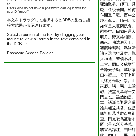
い。
盞油難盡。師曰。見
Users who do not have a password can log in with the
乾。住後僧問。如何
userID "guest".
乍開重日暖。百年公
本文をドラッグして選択するとDDBの見出し語
境不奪人。師曰。大
検索結果が表示されます。
如何是人境兩倶奪。
兩齊空。曰如何是人
Select a portion of the text by dragging your
明月。野來笑相親。
mouse to view all terms in the text contained in
西來。佛法遍天下。
the DDB. ・
響鵲噪鴉鳴。爲爾諸
Password Access Policies
諸人還信得及麼。觀
大神通。若信不及。
上堂。開口又成増語
金輪天子勅。草店家
口挂壁上。天下老和
到諸方作麼生擧。山
來唇。喝一喝。上堂
教。法堂裏草深一丈
門去也。雖然如是。
堂。語漸也返常合道
論其頓返其常。也是
四祖時爲甚麼百鳥銜
重。曰見後爲甚麼不
問七星光彩天將曉。
將軍馬蹄紅。曰錯師
收。師曰。一展一收