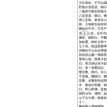
可以智知。不可以識
對無分別是道。師曰
一義而不動安得無分
八定是道。師曰。佛
禪八定耶。衆皆杜口
師。大地衆生如何得
猶如水中月。可見不
見
1
心見。水中月
佛性。師對曰。不離
加欽重。師於元和十
七十四。勅諡慧覺禪
伊闕伏牛山自在禪師
初依徑山國一禪師受
發明心地。因爲大寂
曰。馬大師以何示徒
曰。是＊甚麼語話。
麼言教。師曰。非心
不是物。國師曰。猶
恁麼。未審和尚此間
水。曲似刈禾鎌。師
曰。即心即佛。是無
病對治句。僧問。如
山下古今傳。師後於
十一
幽州盤山寶積禪師。