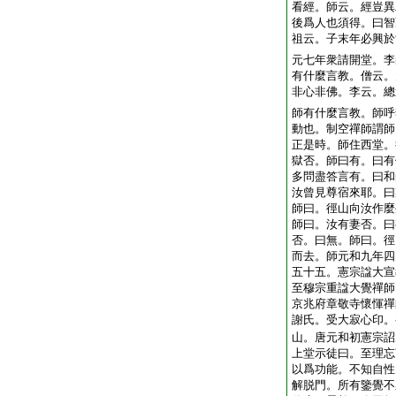
看經。師云。經豈異
後爲人也須得。曰智
祖云。子末年必興於
元七年衆請開堂。李
有什麼言教。僧云。
非心非佛。李云。總
師有什麼言教。師呼
動也。制空禪師謂師
正是時。師住西堂。
獄否。師曰有。曰有
多問盡答言有。曰和
汝曾見尊宿來耶。曰
師曰。徑山向汝作麼
師曰。汝有妻否。曰
否。曰無。師曰。徑
而去。師元和九年四
五十五。憲宗諡大宣
至穆宗重諡大覺禪師
京兆府章敬寺懷惲禪
謝氏。受大寂心印。
山。唐元和初憲宗詔
上堂示徒曰。至理忘
以爲功能。不知自性
解脱門。所有鑒覺不