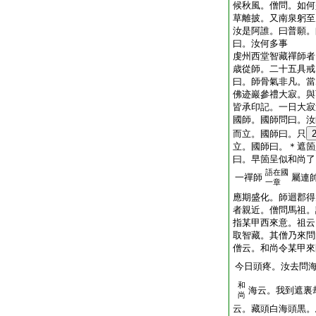
候秋風。僧問。如何
草離披。又南泉躬至
汝是阿誰。曰普願。
曰。汝何多事
虔州西堂智藏禪師者
歳從師。二十五具戒
曰。師骨氣非凡。當
佛迹巖參禮大寂。與
皆承印記。一日大寂
國師。國師問曰。汝
而立。國師曰。只
立。國師曰。＊遮箇
曰。早箇呈似和尚了
語在國
一禪師
屬連
一章
應期盛化。師迴郡得
者親近。僧問馬祖。
指某甲西來意。祖云
取智藏。其僧乃來問
僧云。和尚令某甲來
今日頭疼。汝去問
和
海云。我到遮裏
尚
云。藏頭白海頭黒。