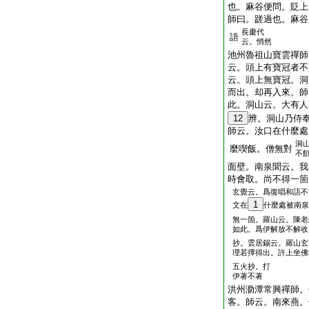
也。麻谷便問。貶上
師曰。蹉過也。麻谷
長慶代
語
云。悄然
池州魯祖山寶雲禪師
云。頭上有寶冠者不
云。頭上無寶冠。洞
而出。却再入來。師
此。洞山云。大有人
12
辨。洞山乃侍
師云。汝口在什麼處
洞
麼喫飯。僧無對
不
面壁。南泉聞云。我
時會取。尚不得一箇
玄覺云。爲復唱和語不
1
文在
什麼處被南泉
無一箇。羅山云。陳老
如此。爲伊解放不解收
抄。雲居錫云。羅山玄
理若擇得出。許上坐佛
五火抄。打
伊著不著
洪州泐潭常興禪師。
客。師云。南來燕。