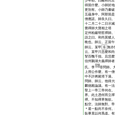
少年耶。曰離和尚左
得箇什麼。小師於地
更別有。小師乃畫破
五蘊身中。阿那箇是
僧應諾。師良久曰。
十二月二十二日示滅
覺禪師大寶相之塔
定州柏巖明哲禪師。
語之曰。和尚莫猱人
晩也。師云。正當午
師云。某甲
6
無亦
云。某甲只恁麼和尚
挈百醜千拙。且恁麼
信州鵝湖大義禪師者
氏。李
甞問師。
上用公作麼。有一僧
中不許將屍塔下過。
問師。師云。他得大
麟徳殿論議。有一法
聖上一帝三帝何在。
界。此土憑何而立禪
禪。不知禪界無欲。
點空。法師無對。帝
＊遮一點尚不奈何。
臥畢竟以何爲道。有