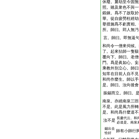
休廢。曩劫至今固無
照。雖及衆色不與一
鍛錬。爲不了故取於
華。徒自疲勞枉經劫
擧措施爲不虧實相。
所。師曰。郢人無汚
言。師曰。即無返
和尚令一僧來伺候。
了。起來拈師一隻靸
覆向下。師曰。老僧
門。爲是眞如心。妄
乘教外別立心。師曰
知常在目前人自不見
和尚作麼生。師以手
是。師曰。汝向後會
振錫而立。師曰。
南泉。亦繞南泉三匝
不是。此是風力所轉
是。和尚爲什麼道不
長慶代云。和
汝不是
必道是。南泉
錫出去
師有小師行
恰好