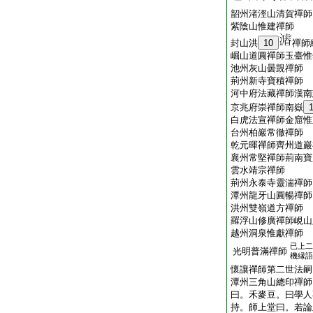
韶州渚涇山清賀禪師
紫陰山惟建禪師
封山洪
10
禪師
崛山道圓禪師玉臺惟
池州灰山曇覬禪師
荊州新寺寶積禪師
河中府法藏禪師漢南
京兆府崇禪師南嶽
白虎法宣禪師金窟惟
台州柏巖常徹禪師
乾元暉禪師齊州道巖
襄州常堅禪師荊南寶
雲水靖宗禪師
荊州永泰寺靈湍禪師
潭州龍牙山圓暢禪師
洪州雙嶺道方禪師
羅浮山修廣禪師峴山
越州洞泉惟獻禪師
已上二
光明普滿禪師
機縁語
懷讓禪師第二世法嗣
潭州三角山總印禪師
曰。禾麥豆。曰學人
持。師上堂曰。若論