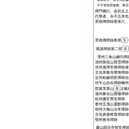
不可有犯而無教。惟百
禪門獨行。由百丈之
代學者。令不忘本也
景徳傳燈録卷第六
景徳傳燈録卷第
5
懷讓禪師第二世
6
潭州三角山總印禪
池州魯祖山寶雲禪師
洪州泐潭常興禪師虔
京兆章敬寺懷惲禪師
定州柏巖明哲禪師信
伏牛山自在禪師幽州
毘陵芙蓉山
8
太毓
蒲州麻谷山寶徹禪師
杭州鹽官齊安禪師
婺州五洩山靈默禪師
明州大梅山法常禪師
京兆典善惟寛禪師湖
鄂州無等禪師
廬山歸宗寺智常禪