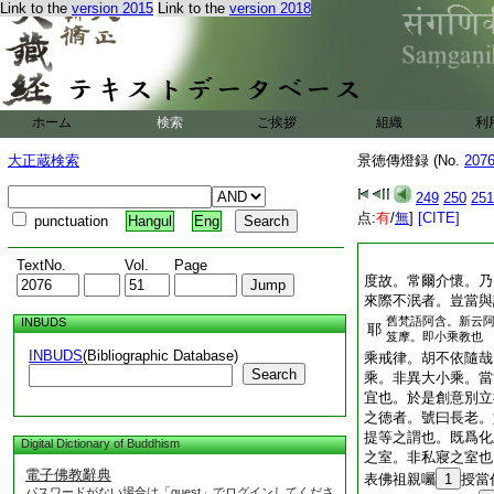
Link to the
version 2015
Link to the
version 2018
ホーム
検索
ご挨拶
組織
利
大正蔵検索
景徳傳燈録 (No.
207
249
250
251
点:
有
/
無
]
[CITE]
punctuation
Hangul
Eng
TextNo.
Vol.
Page
度故。常爾介懷。乃
來際不泯者。豈當與
舊梵語阿含。新云
INBUDS
耶
笈摩。即小乘教也
INBUDS
(Bibliographic Database)
乘戒律。胡不依隨哉
Search
乘。非異大小乘。當
宜也。於是創意別立
之徳者。號曰長老。
提等之謂也。既爲化
Digital Dictionary of Buddhism
之室。非私寢之室也
電子佛教辭典
表佛祖親囑
1
授當
パスワードがない場合は「guest」でログインしてくださ