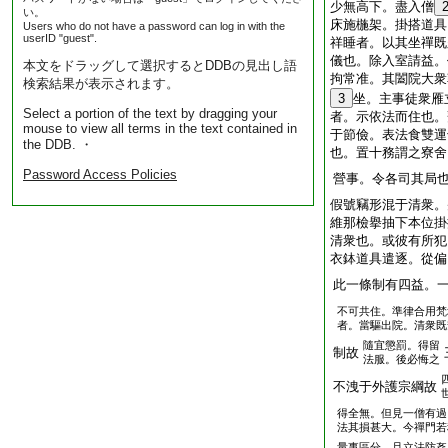
少無高下。盡入僧
い。
床施椸架。掛搭道具
Users who do not have a password can log in with the
userID "guest".
祥睡者。以其坐禪既
儀也。除入室請益。
本文をドラッグして選択するとDDBの見出し語
拘常准。其闔院大衆
検索結果が表示されます。
3
坐。主事徒衆雁
Select a portion of the text by dragging your
者。示依法而住也。
mouse to view all terms in the text contained in
于節儉。表法食雙運
the DDB. ・
也。置十務謂之寮舍
Password Access Policies
營事。令各司其局
假號竊形混于清衆。
維那檢擧抽下本位掛
清衆也。或彼有所犯
衣鉢道具遣逐。從偏
此一條制有四益。
不可共住。準律合用梵
者。當驅出院。清衆既
隨宜懲罰。得留
制故
法服。後必悔之
不洩于外護宗綱故
得全無。但見一僧有過
法其損甚大。今禪門若
量事區分。且立法防姦