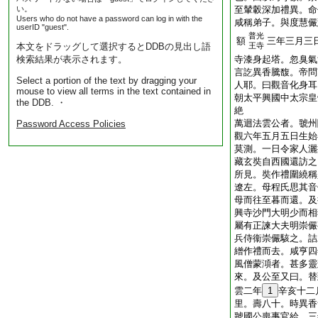
い。
至輦轂深加禮異。命
Users who do not have a password can log in with the
咸稱弟子。與度慧儼
userID "guest".
普光
額
三年三月三
本文をドラッグして選択するとDDBの見出し語
王寺
検索結果が表示されます。
寺漆身起塔。忽臭氣
言訖異香騰馥。帝問
Select a portion of the text by dragging your
人耶。曰觀音化身耳
mouse to view all terms in the text contained in
朝太平興國中太宗皇
the DDB. ・
絶
萬迴法雲公者。虢州
Password Access Policies
觀六年五月五日生始
莫測。一日令家人灑
藏玄奘自西國還訪之
所見。奘作禮圍繞稱
遼左。母程氏思其音
母而往至暮而還。及
興寺沙門大明少而相
屬有正諫大夫明崇儼
兵侍衞崇儼駭之。詰
繒作禮而去。咸亨四
風僧蒙澒者。甚多靈
來。及公至又曰。替
雲二年
1
辛亥十二
里。壽八十。時異香
虢國公喪事官給。三