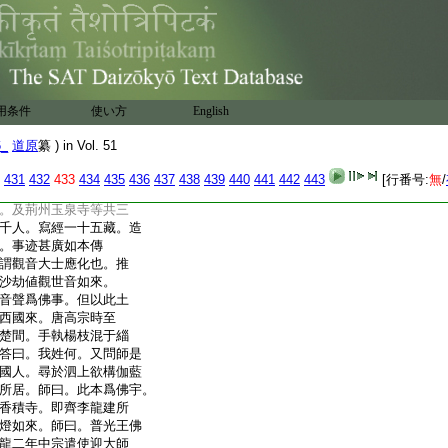
智朗請曰。不審何位何
必淨六根
6
捐己利他獲預
法華三昧前方便
命筆作觀心
禪師昔語冥符
。趺坐而逝。壽六十。臘四
巖。大業元年九月煬帝
用条件
使い方
English
子智璪及題寺額入山
開石室唯覩空榻。時會
6_
道原
纂 ) in Vol. 51
。咸謂師化身來受國供。師
常披一壞衲冬夏不釋。
431
432
433
434
435
436
437
438
439
440
441
442
443
[行番号:
無
/
年。建造大道場一十
。及荊州玉泉寺等共三
千人。寫經一十五藏。造
。事迹甚廣如本傳
謂觀音大士應化也。推
沙劫値觀世音如來。
音聲爲佛事。但以此土
西國來。唐高宗時至
楚間。手執楊枝混于緇
答曰。我姓何。又問師是
國人。尋於泗上欲構伽藍
所居。師曰。此本爲佛宇。
香積寺。即齊李龍建所
燈如來。師曰。普光王佛
龍二年中宗遣使迎大師