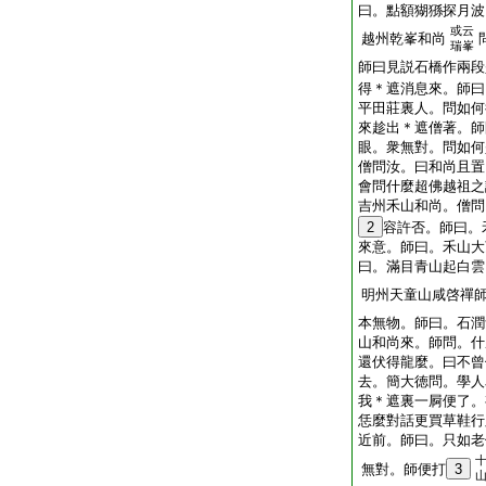
曰。點額猢猻探月波
或云
越州乾峯和尚
瑞峯
師曰見説石橋作兩段
得＊遮消息來。師曰
平田莊裏人。問如何
來趁出＊遮僧著。師
眼。衆無對。問如何
僧問汝。曰和尚且置
會問什麼超佛越祖之
吉州禾山和尚。僧問
2
容許否。師曰。
來意。師曰。禾山大
曰。滿目青山起白雲
明州天童山咸啓禪
本無物。師曰。石潤
山和尚來。師問。什
還伏得龍麼。曰不曾
去。簡大徳問。學人
我＊遮裏一屙便了。
恁麼對話更買草鞋行
近前。師曰。只如老
無對。師便打
3