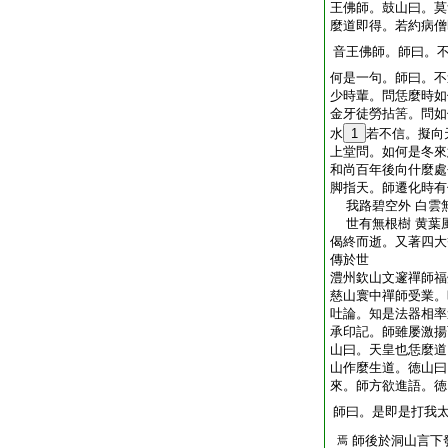
王佛師。鼓山曰。莫
麼道即得。若約病僧
音王佛師。師曰。
何是一句。師曰。不
少時輩。問恁麼時如
金牙徒勞拈筈。問如
水
1
若不信。擬向
上堂問。如何是冬來
和尚百年後向什麼處
脚指天。師遷化時有
我路碧空外 白雲
世有無根樹 黄葉
偈終而逝。又著四大
傳於世
澧州欽山文邃禪師福
慈山寰中禪師受業。
吐論。知是法器相率
承印記。師雖屡激揚
山曰。天皇也恁麼道
山作麼生道。徳山曰
來。師方欲進語。徳
師曰。是即是打我
師後於洞山言下
焉