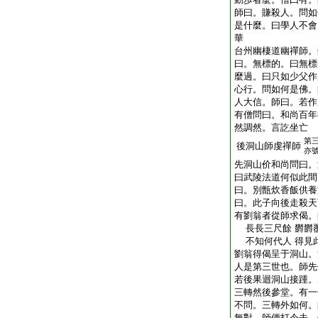
師曰。賺殺人。問如
是什麼。曰學人不會
華
台州幽棲道幽禪師。
曰。無標的。曰無標
麼過。曰只如少父作
心行。問如何是佛。
人大信。師曰。若作
有僧問曰。和尚百年
然調然。言訖坐亡
第
後洞山師虔禪師
亦
先洞山价和尚問曰。
曰武陵法道何似此間
曰。別甑炊香飯供養
曰。此子向後走殺天
有劉翁者從師求偈。
長長三尺餘 欝欝
不知何代人 得見
劉翁得偈呈于洞山。
人是第三世也。師先
若後果迴洞山接踵。
三轉然後參堂。有一
不問。三轉外如何。
無對。師便打令去。