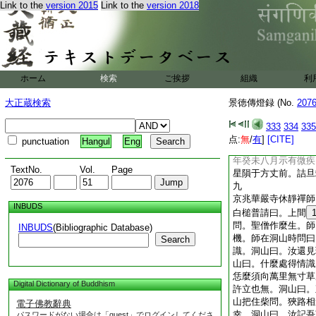
維摩掌
世界。問
Link to the
version 2015
Link to the
version 2018
師曰。恰似道者未悟
報
曰。此一問最苦
此
師曰。祖師在後來。
若是沙門不得無事。
ホーム
検索
ご挨拶
組織
利
曰。覓一箇難得。問
伴月之意時如何。師
大正蔵検索
景徳傳燈録 (No.
207
6
東禪齊云。是什麼
坐十二時中是什麼時節
333
334
335
点:
無
/
有
]
[CITE]
punctuation
Hangul
Eng
師曰。不被別身謾
年癸未八月示有微疾
TextNo.
Vol.
Page
星隕于方丈前。詰旦
九
京兆華嚴寺休靜禪師
INBUDS
白槌普請曰。上間
問。聖僧作麼生。師
INBUDS
(Bibliographic Database)
機。師在洞山時問曰
Search
識。洞山曰。汝還見
山曰。什麼處得情識
恁麼須向萬里無寸草
Digital Dictionary of Buddhism
許立也無。洞山曰。
山把住柴問。狹路相
電子佛教辭典
幸。洞山曰。汝記吾
パスワードがない場合は「guest」でログインしてくださ