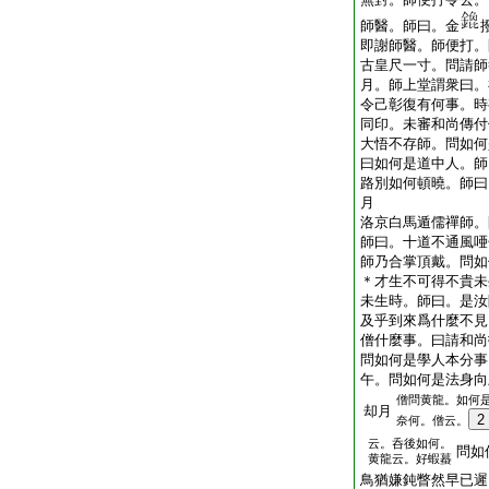
師醫。師曰。金
即謝師醫。師便打。
古皇尺一寸。問請師
月。師上堂謂衆曰。
令己彰復有何事。時
同印。未審和尚傳付
大悟不存師。問如何
曰如何是道中人。師
路別如何頓曉。師曰
月
洛京白馬遁儒禪師。
師曰。十道不通風唖
師乃合掌頂戴。問如
＊才生不可得不貴未
未生時。師曰。是汝
及乎到來爲什麼不見
僧什麼事。曰請和尚
問如何是學人本分事
午。問如何是法身向
僧問黄龍。如何
却月
2
奈何。僧云。
云。呑後如何。
問如
黄龍云。好蝦蟇
鳥猶嫌鈍瞥然早已遲