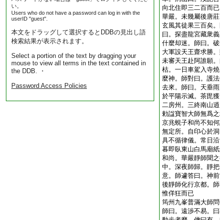
い。
向北住即三二百而已
Users who do not have a password can log in with the
華嚴。未幾屬後唐莊
userID "guest".
玄風其徒果三百矣。
本文をドラッグして選択するとDDBの見出し語
曰。探盡龍宮藏衆義
検索結果が表示されます。
什麼却迷。師曰。破
大軍設天王齋求勝。
Select a portion of the text by dragging your
未審天王赴阿誰願。
mouse to view all terms in the text contained in
枯。一日車駕入寺燒
the DDB. ・
麼神。師對曰。護法
Password Access Policies
去來。師曰。天垂雨
於平陽示滅。茶毘獲
二房州。三終南山逍
勅諡寶智大師無爲之
京兆蜆子和尚不知何
無定所。自印心於洞
具不循律儀。常日沿
暮即臥東山白馬廟紙
和尚。華嚴靜師聞之
中。深夜師歸。靜把
意。師遽答曰。神前
後靜師化行京都。師
惟佯狂而已
筠州九峯普滿大師問
師曰。遠渉不易。曰
動歩者麼。僧曰有。