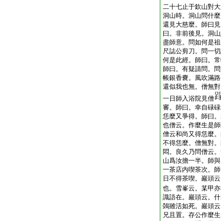
二十七止于欽山對大
洞山時。洞山問什麼
還見大慈麼。師曰見
曰。非前後見。洞山
盡師意。問如何是祖
尺誌公剪刀。問一切
何是此經。師曰。常
師曰。有疑請問。問
帳銀香嚢。風吹滿路
還似我也無。僧無對
一日師入浴院見僧
審。師曰。幸自碌碌
恁麼又爭得。師曰。
也僧云。作麼生是師
僧云和尚又得恁麼。
不得恁麼。僧無對。
悶。良久乃問僧云。
山爲汝擔一半。師與
一茶店内喫茶次。師
日不得茶喫。巖頭云
也。雪峯云。某甲亦
識語在。巖頭云。什
鵶雖活如死。巖頭云
兄且置。存公作麼生