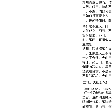
潭州寶蓋山和尚。僧
人居。師曰。無名不
曰。不處。問如何是
曰如何是寶蓋中人。
曰。佛來時如何。師
爲什麼不立人。師曰
如何成立。師曰。不
箇何處去。師曰。千
向。師曰。直須似去
立標則
益州北院通禪師在夾
曰。坐斷主人公不落
一人不合伴。夾山曰
禪床。夾山曰。老兄
爛即向和尚道。異日
法意在目前。不是目
不是和尚語。夾山曰
立地。夾山起來打
禪床何不便去。須待夾
打一棒了去意在什麼處
契旨。遂辭洞山擬入
猿嶺峻好看。師沈吟
師應諾。洞山曰。何