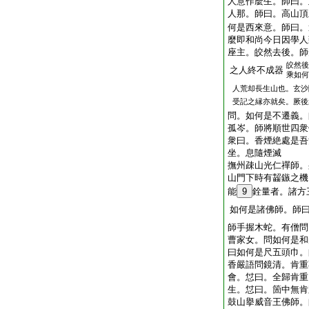
人意作麼生。師曰。
人那。師曰。高山頂
何是西來意。師曰。
麼即和尚今日因學人
座主。皎然去後。師
皎然後
之人終不成器
乘如何
人荒却長生山也。玄沙
受記之縁亦就矣。厥後
問。如何是不遷義。
孤岑。師將順世四衆
衆曰。香煙絶處是吾
坐。息隨煙滅
撫州疎山光仁禪師。
山門下時有齧鏃之機
能
9
銓量者。諸方
如何是諸佛師。師
師手握木蛇。有僧問
曹家女。問如何是和
曰如何是尺五頭巾。
香嚴語問鏡清。肯重
會。怤曰。全歸肯重
生。怤曰。箇中無肯
鼓山擧威音王佛師。