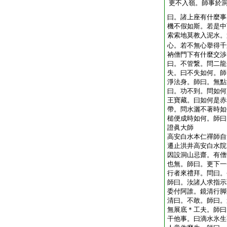
更不入嶺。師事於
曰。諸上座有什麼事
機不假如斯。若是中
索索地莫教入泥水。
心。若不無心擧得千
衲僧門下有什麼交渉
曰。不管繋。問二龍
失。曰不失如何。師
淨法身。師曰。無點
曰。功不到。問如何
王寶藏。曰如何是赤
帶。問水灑不著時如
槌便成時如何。師曰
證眞大師
高安白水本仁禪師自
遷止洪井高安白水院
因設洞山忌齋。有僧
也無。師曰。更下一
行者來禮拜。問曰。
師曰。汝諸人求指示
委付阿誰。鏡清行脚
清曰。不敢。師曰。
無展底＊工夫。師曰
干他事。曰滴水氷生