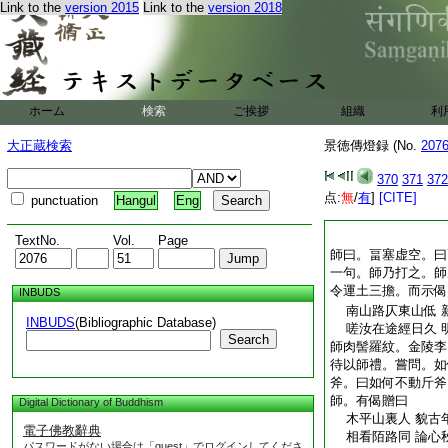
Link to the
version 2015
Link to the
version 2018
ホーム
検索
ご挨拶
組織
利
大正蔵検索
景徳傳燈録 (No.
207
370
371
372
点:
無
/
有
]
[CITE]
punctuation
Hangul
Eng
TextNo.
Vol.
Page
師曰。畐塞虚空。曰
一句。師乃打之。師
令運土三擔。而示偈
INBUDS
南山路仄東山低 
INBUDS
(Bibliographic Database)
嗟汝在途經日久 
Search
師肉髻羅紋。金陵李
待以師禮。嘗問。如
斧。曰如何不動斤斧
師。有偈贈曰
Digital Dictionary of Buddhism
木平山裏人 貌古
電子佛教辭典
相看陌路同 論心
パスワードがない場合は「guest」でログインしてくださ