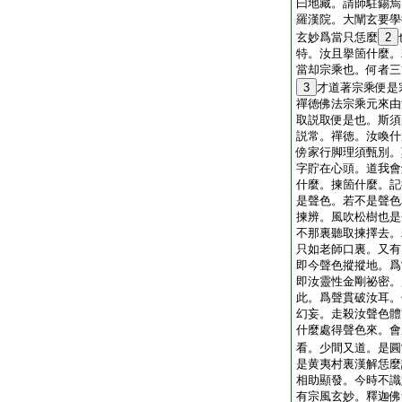
曰地藏。請師駐錫焉
羅漢院。大闡玄要學
玄妙爲當只恁麼
2
特。汝且擧箇什麼。
當却宗乘也。何者三
3
才道著宗乘便是
禪徳佛法宗乘元來由
取説取便是也。斯須
説常。禪徳。汝喚什
傍家行脚理須甄別。
字貯在心頭。道我會
什麼。揀箇什麼。記
是聲色。若不是聲色
揀辨。風吹松樹也是
不那裏聽取揀擇去。
只如老師口裏。又有
即今聲色摐摐地。爲
即汝靈性金剛祕密。
此。爲聲貫破汝耳。
幻妄。走殺汝聲色體
什麼處得聲色來。會
看。少間又道。是圓
是黄夷村裏漢解恁麼
相助顯發。今時不識
有宗風玄妙。釋迦佛