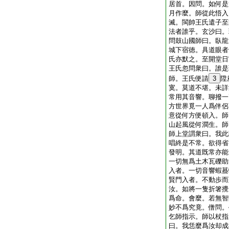
居首。因問。如何是
月作麼。師從此悟入
滅。閩帥王氏遣子至
法者誰乎。玄沙曰。
問鼓山國師曰。臥龍
城下宿徳。具道眼者
氏亦默之。至開堂日
王氏忽問衆曰。誰是
師。王氏便請
3
陞
寞。莫道不堪。未詳
常用其音響。聊撥一
方世界覓一人爲伴侶
意從何方便頓入。師
山起風從何澗生。師
師上堂謂衆曰。我此
唱終是不常。欲得省
發明。其道既常亦能
一切無爲土木瓦礫助
入者。一切音響蝦蟇
賢門入者。不動歩而
汝。如將一隻折箸攪
爲命。會麼。若無智
妙不爲究竟。僧問。
乞師指示。師以杖指
曰。我恁麼爲汝却成