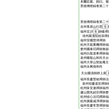
本爾莊嚴。師曰。菊
景徳傳燈録卷第二十
景徳傳燈録卷第二十
吉州青原山行思
5
福州玄沙
6
師備禪
漳州羅漢院桂琛禪
福州安國慧球禪師
杭州天龍重機禪師福
婺州國泰瑫禪師衡嶽
福州白龍道希禪師福
泉州睡龍山和尚天台
福州大章山契如庵主
福州永興祿和尚
天台國清師靜上座
福州長慶慧稜禪師法
泉州招慶道匡禪師
杭州保安連禪師福州
廬山開先紹宗禪師婺
杭州傾心法瑫禪師福
杭州廣嚴咸澤禪師福
福州長慶常慧禪師福