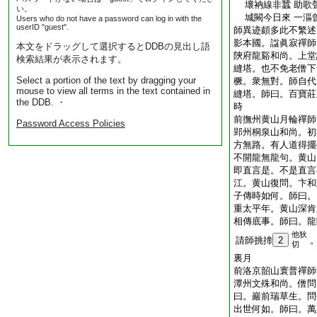
壞衲線非蠶 助歌
い。
城闕今日來 一漚
Users who do not have a password can log in with the
userID "guest".
師異迹頗多此不繁述
影本國。諡眞寂禪師
本文をドラッグして選択するとDDBの見出し語
陝府龍谿和尚。上堂
検索結果が表示されます。
縫塔。也不免老僧下
Select a portion of the text by dragging your
橛。衆無對。師自代
mouse to view all terms in the text contained in
縫塔。師曰。百寶莊
the DDB. ・
時
前撫州黄山月輪禪師
Password Access Policies
郢州桐泉山和尚。初
方無路。有人道得擺
不開龍無龍句。黄山
即直言是。不是直言
江。黄山復問。卞和
子傳時如何。師曰。
重太平年。黄山深肯
相傳底事。師曰。龍
他狄
請師挑揥
2
切
裏月
前洛京韶山寰普禪師
潭州文殊和尚。僧問
曰。巖前瑞草生。問
出世何如。師曰。萬