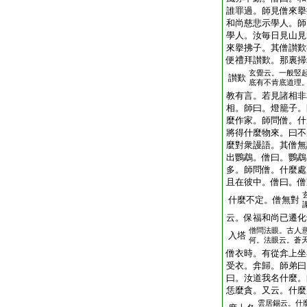
誰罪過。師見僧來擧
和尚慈悲示學人。師
學人。汝毎日見山見
來擧拂子。其僧讃歎
便禮拜讃歎。那裏掃
玄覺云。一般竪
讃歎
底有不肯底道理
教有言。若見諸相非
相。師曰。燈籠子。
麼作家。師問僧。什
將得什麼物來。曰不
麼對衆謾語。其僧無
出鸚鵡。僧曰。鸚鵡
多。師問僧。什麼處
且在彼中。僧曰。僧
什麼不定。僧無對
云。保福和尚已遷化
僧問法眼。古人
入塔
何。法眼云。蒼
僧衣時。有從弇上坐
受衣。弇歸。師弟曰
曰。汝道我名什麼。
恁麼貪。又云。什麼
雲居錫云。什