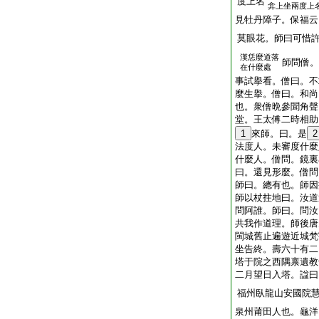
度上名
弇上坐兩度上
見牡丹障子。保福云
莫眼花。師曰可惜
漢恁麼道落
師問僧。
在什麼處
事試擧看。僧曰。不
麼生擧。僧曰。和尚
也。衆僧晩參聞角聲
堂。王太傅二時相助
1
來師。曰。是
2
法度人。未審度什麼
什麼人。僧問。鏡裏
曰。還見形麼。僧問
師曰。總有也。師因
師以杖拄地曰。汝道
問阿誰。師曰。問汝
共我作道理。師後唐
閩城舊止遍遊近城梵
坐告終。壽六十有二
塔于院之西隅禀遺教
二月望日入塔。諡曰
福州臥龍山安國院
泉州莆田人也。龜洋