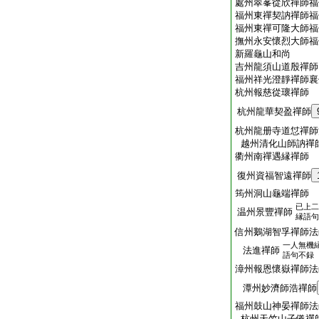
處州翠峯從欣禪師福
福州東禪契訥禪師福
福州東禪可隆大師福
撫州永安懷烈大師福
新羅龜山和尚
吉州龍須山道殷禪師
福州祥光澄靜禪師襄
杭州報慈從瓌禪師
杭州龍華契盈禪師
杭州龍册寺道怤禪師
越州清化山師訥禪
衢州南禪遇縁禪師
復州資福智遠禪師
筠州洞山龜端禪師
已上二
温州景豐禪師
縁語句
信州鵝湖智孚禪師法
一人無機
法進禪師
語句不録
漳州報恩懷嶽禪師法
潭州妙濟師浩禪師
福州鼓山神晏禪師法
杭州天竺山子儀禪