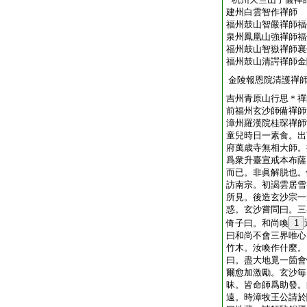
建州白雲智作禪師
福州鼓山智嚴禪師福
泉州鳳凰山強禪師福
福州鼓山智嶽禪師襄
福州鼓山清諤禪師金
金陵報恩院清護禪
吉州青原山行思＊禪
前福州玄沙師備禪師
漳州羅漢院桂琛禪師
童兒時日一素食。出
府萬歳寺無相大師。
爲衆升臺宣戒本布薩
而已。非眞解脱也。
訪南宗。初謁雲居雪
所見。後造玄沙宗一
惑。玄沙嘗問曰。三
倚子曰。和尚喚
1
曰和尚不會三界唯心
竹木。汝喚作什麼。
曰。盡大地覓一箇會
爾愈加激勵。玄沙毎
昧。皆命師爲助發。
遠。時漳牧王公請於