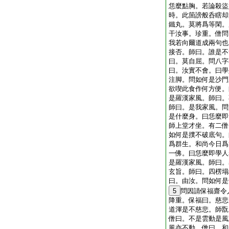
恁麼點胸。若論殺盜
時。此箇謗般呑瞎却
鐵丸。莫將爲等閑。
干汝事。珍重。僧問
我若向爾道成兩句也
接否。師曰。誰是不
曰。莫自屈。問八字
曰。汝實不會。曰學
注脚。問如何是沙門
欲喫此食作何方便。
是羅漢家風。師曰。
師曰。是我家風。問
是什麼身。曰恁麼即
師上堂才坐。有二僧
如何是撲不破底句。
爲群生。和尚今日爲
一佛。曰恁麼即學人
是羅漢家風。師曰。
玄旨。師曰。四楞塌
曰。由汝。問如何是
5
問因請保福齋令
降重。保福曰。慈悲
道渾是不慈悲。師翫
僧曰。不是雲動是風
風亦不動。僧曰。和