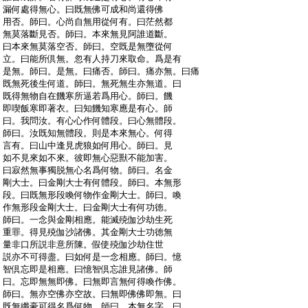
:
漏何處得無心。曰既無佛可成和尚還得佛
:
用否。師曰。心尚自無用從何有。曰茫然都
:
無莫落斷見否。師曰。本來無見阿誰道斷。
:
曰本來無莫落空否。師曰。空既是無墮從何
:
立。曰能所倶無。忽有人持刀來取命。爲是有
:
是無。師曰。是無。曰痛否。師曰。痛亦無。曰痛
:
既無死後生何道。師曰。無死無生亦無道。曰
:
既得無物自在饑寒所逼若爲用心。師曰。饑
:
即喫飯寒即著衣。曰知饑知寒應是有心。師
:
曰。我問汝。有心心作何體段。曰心無體段。
:
師曰。汝既知無體段。則是本來無心。何得
:
言有。曰山中逢見虎狼如何用心。師曰。見
:
如不見來如不來。彼即無心惡獸不能加害。
:
曰寂然無事獨脱無心名爲何物。師曰。名金
:
剛大士。曰金剛大士有何體段。師曰。本無形
:
段。曰既無形段喚何物作金剛大士。師曰。喚
:
作無形段金剛大士。曰金剛大士有何功徳。
:
師曰。一念與金剛相應。能滅殑伽沙劫生死
:
重罪。得見殑伽沙諸佛。其金剛大士功徳無
:
量非口所説非意所陳。假使殑伽沙劫住世
:
説亦不可得盡。曰如何是一念相應。師曰。憶
:
智倶忘即是相應。曰憶智倶忘誰見諸佛。師
:
曰。忘即無無即佛。曰無即言無何得喚作佛。
:
師曰。無亦空佛亦空故。曰無即佛佛即無。曰
:
既無纖豪可得名爲何物。師曰。本無名字。曰