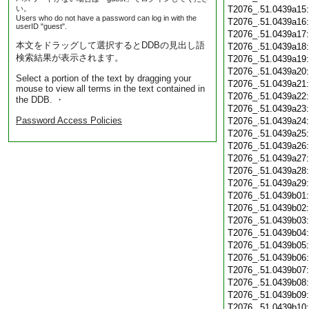
い。
T2076_.51.0439a15
Users who do not have a password can log in with the
T2076_.51.0439a16
userID "guest".
T2076_.51.0439a17
本文をドラッグして選択するとDDBの見出し語
T2076_.51.0439a18
検索結果が表示されます。
T2076_.51.0439a19
T2076_.51.0439a20
Select a portion of the text by dragging your
T2076_.51.0439a21
mouse to view all terms in the text contained in
T2076_.51.0439a22
the DDB. ・
T2076_.51.0439a23
Password Access Policies
T2076_.51.0439a24
T2076_.51.0439a25
T2076_.51.0439a26
T2076_.51.0439a27
T2076_.51.0439a28
T2076_.51.0439a29
T2076_.51.0439b01
T2076_.51.0439b02
T2076_.51.0439b03
T2076_.51.0439b04
T2076_.51.0439b05
T2076_.51.0439b06
T2076_.51.0439b07
T2076_.51.0439b08
T2076_.51.0439b09
T2076_.51.0439b10