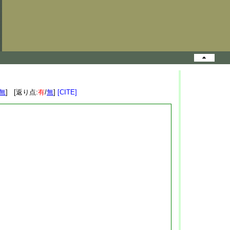
無
] [返り点:
有
/
無
]
[CITE]