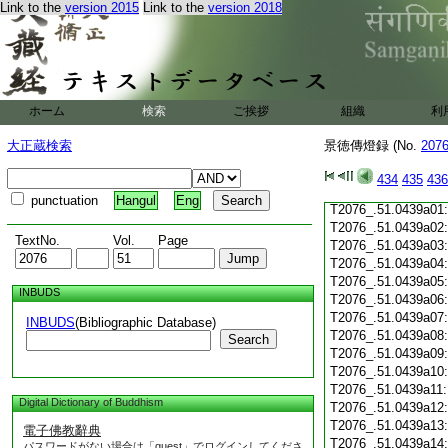
Link to the
version 2015
Link to the
version 2018
T2076_.51.0438c19
T2076_.51.0438c20
T2076_.51.0438c21
T2076_.51.0438c22
T2076_.51.0438c23
T2076_.51.0438c24
ホーム
検索
ご挨拶
組織
利
T2076_.51.0438c25
T2076_.51.0438c26
大正蔵検索
景徳傳燈録 (No.
207
T2076_.51.0438c27
T2076_.51.0438c28
434
435
436
T2076_.51.0438c29
punctuation
Hangul
Eng
T2076_.51.0439a01
T2076_.51.0439a02
TextNo.
Vol.
Page
T2076_.51.0439a03
T2076_.51.0439a04
T2076_.51.0439a05
INBUDS
T2076_.51.0439a06
T2076_.51.0439a07
INBUDS
(Bibliographic Database)
T2076_.51.0439a08
Search
T2076_.51.0439a09
T2076_.51.0439a10
T2076_.51.0439a11
Digital Dictionary of Buddhism
T2076_.51.0439a12
T2076_.51.0439a13
電子佛教辭典
T2076_.51.0439a14
パスワードがない場合は「guest」でログインしてくださ