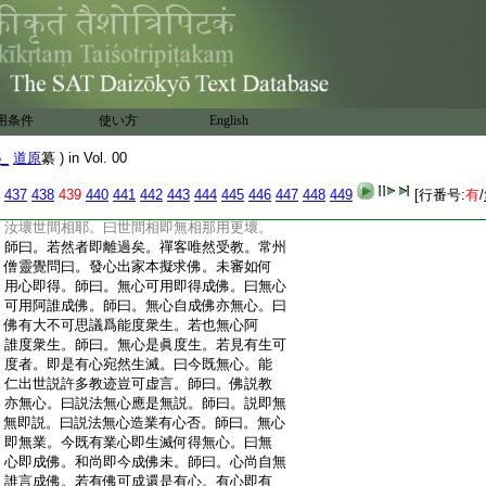
:
大道乎。曰師亦言即心是佛。南方知識亦爾。
:
那有異同師不應自是而非他。師曰。或名異
:
體同。或名同體異。因茲濫矣。只如菩提涅槃
:
眞如佛性名異體同。眞心妄心佛智世智名
:
同體異。縁南方錯將妄心言是眞心。認賊爲
:
子。有取世智稱爲佛智。猶如魚目而亂明珠。
用条件
使い方
English
:
不可雷同事須甄別。曰若爲離得此過。師曰。
:
汝但子細反觀陰入界處一一推窮。有纖
1
豪
6_
道原
纂 ) in Vol. 00
:
可得否。曰子細觀之不見一物可得。師曰。汝
:
壞身心相耶。曰身心性離有何可壞。師曰。身
437
438
439
440
441
442
443
444
445
446
447
448
449
[行番号:
有
/
:
心外更有物不。曰身心無外寧有物耶。師曰。
:
汝壞世間相耶。曰世間相即無相那用更壞。
:
師曰。若然者即離過矣。禪客唯然受教。常州
:
僧靈覺問曰。發心出家本擬求佛。未審如何
:
用心即得。師曰。無心可用即得成佛。曰無心
:
可用阿誰成佛。師曰。無心自成佛亦無心。曰
:
佛有大不可思議爲能度衆生。若也無心阿
:
誰度衆生。師曰。無心是眞度生。若見有生可
:
度者。即是有心宛然生滅。曰今既無心。能
:
仁出世説許多教迹豈可虚言。師曰。佛説教
:
亦無心。曰説法無心應是無説。師曰。説即無
:
無即説。曰説法無心造業有心否。師曰。無心
:
即無業。今既有業心即生滅何得無心。曰無
:
心即成佛。和尚即今成佛未。師曰。心尚自無
:
誰言成佛。若有佛可成還是有心。有心即有