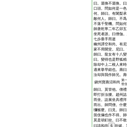
曰。迴換不迴換。曰
口頭。問如何是一色
何。師曰。有闍梨承
敵何人。師曰。不爲
不落千聖機。問如何
師唐乾寧二年乙卯五
坐死者誰。曰僧伽。
七歩垂手而逝
幽州譚空和尚。有尼
家不用開堂。尼曰。
師曰。龍女有十八變
曰。變得也是野狐精
除却中上二根人來時
適來擧早錯也。壽曰
汝却與我作師兄。壽
第
鎭州寶壽沼和尚
世
師曰。莫管他。僧禮
即打折汝腰。趙州諗
而坐。諗展坐具禮拜
而出。師問僧。什麼
獼猴麼。曰見。師曰
箇伎倆也作不得。師
莫是胡釘鉸。曰不敢
曰請和尚
6
折破。