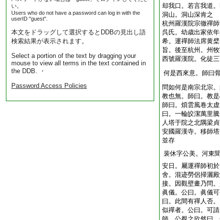
却我口。若言我道。
い。
Users who do not have a password can log in with the
洞山。洞山深肯之
userID "guest".
杭州羅漢院宗徹禪師
本文をドラッグして選択するとDDBの見出し語
呉氏。幼歳出家依年
検索結果が表示されます。
希。運禪師法席黄檗
旨。後至杭州。州牧
Select a portion of the text by dragging your
西號羅漢院。化徒三
mouse to view all terms in the text contained in
the DDB. ・
何是西來意。師曰
Password Access Policies
問如何是南宗北宗。
教也無。師曰。教是
師曰。煩雲風卷太虚
曰。一輪皎潔萬里騰
人塔于院之北隅梁貞
安國羅漢寺。移師塔
並存
裴休字公美。河東
安日。屬運禪師初於
舍。混迹勞侶掃灑殿
接。因觀壁畫乃問。
眞儀。公曰。眞儀可
曰。此間有禪人否。
似禪者。公曰。可請
師。公覩之欣然曰。