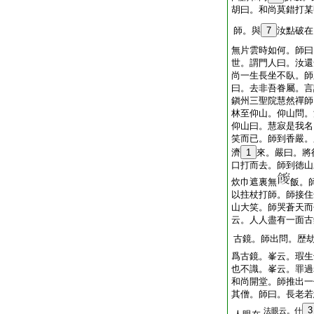
胡曰。和尚莫錯打某
師。與
7
汝點破在
無片雲時如何。師曰
世。謂門人曰。汝還
尚一生長坐不臥。師
曰。去非吾眷屬。言
鎭州三聖院慧然禪師
林至仰山。仰山問。
仰山曰。慧寂是我名
笑而已。師到香嚴。
濟
1
來。嚴曰。將
口打而去。師到徳山
炊巾遮裏無
飯。
以拄杖打師。師接住
山大笑。師哭蒼天而
云。人人盡有一面古
古鏡。師出問。歴
爲古鏡。峯云。瑕生
也不識。峯云。罪過
和尚開堂。師推出一
其僧。師曰。長老若
3
法眼云。什