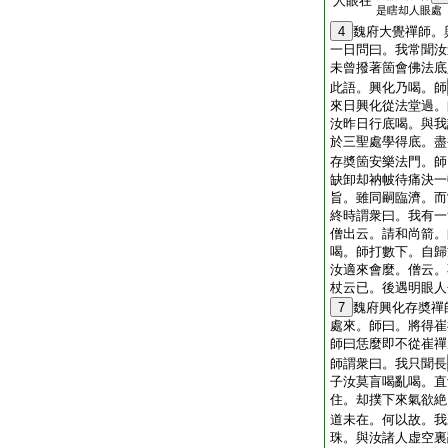
人眼在
是瞎却人眼處
4
魏府大覺禪師。
一日問曰。我常聞汝
未曾撥著箇會佛法底
此語。興化乃喝。師
來日興化從法堂過。
汝昨日行底喝。與我
於三聖處學得底。盡
存奬箇安樂法門。師
缺卸却衲帔待痛決一
旨。雖同嗣臨濟。而
終時謂衆曰。我有一
僧出云。請和尚箭。
喝。師打數下。自歸
汝適來會麼。僧云。
杖云已。後遇明眼人
7
魏府興化存奬禪
處來。師曰。將得崔
師曰恁麼即不從崔禪
師謂衆曰。我只聞長
子汝莫盲喝亂喝。直
住。却撲下來氣欲絶
道未在。何以故。我
珠。與汝諸人虚空裏