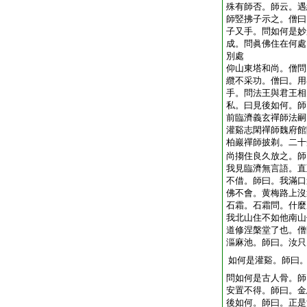
殊有師否。師云。遇
師竪拂子示之。僧曰
子又手。問如何是妙
成。問眞佛住在何處
別處
仰山東塔和尚。僧問
纜不采功。僧曰。用
手。問法王與君王相
私。曰見後如何。師
前臨濟義玄禪師法嗣
灌谿志閑禪師魏府館
柏巖禪師披剃。二十
尚搊住良久放之。師
我見臨濟無言語。直
不借。師曰。我滿口
佛不會。黄梅路上沒
石霜。石霜問。什麼
我北山住不如他南山
道修涅槃堂了也。僧
漚麻池。師曰。汝只
如何是灌谿。師曰
問如何是古人骨。師
安置不得。師曰。金
後如何。師曰。正是