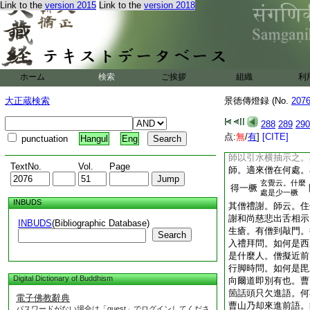
Link to the
version 2015
Link to the
version 2018
經品頌偈一卷破邪論
福州烏石山靈觀禪
常扃戸人罕見之。唯
開。一日雪峯伺便扣
搊住云。是凡是聖。
ホーム
検索
ご挨拶
組織
利
閉却門。雪峯云。也
問僧。汝何處去。云
大正蔵検索
景徳傳燈録 (No.
207
上有一青蛇子。師指
精。只遮便是。師一
288
289
290
地堪著什麼物。安云
点:
無
/
有
]
[CITE]
punctuation
Hangul
Eng
片地被兄放不淨。師
師以引水横抽示之。
TextNo.
Vol.
Page
師。適來僧在何處。
玄覺云。什麼
得一橛
處是少一橛
INBUDS
其僧禮謝。師云。住
謝和尚慈悲出舌相示
INBUDS
(Bibliographic Database)
生瘡。有僧到敲門。
Search
入禮拜問。如何是西
是什麼人。僧擬近前
行脚時問。如何是毘
Digital Dictionary of Buddhism
向爾道即別有也。曹
箇話頭只欠進語。何
電子佛教辭典
曹山乃却來進前語。
パスワードがない場合は「guest」でログインしてくださ