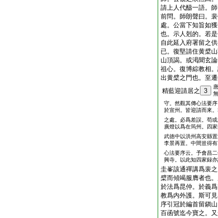
請上人代醻一語。師
前問。師朗聲曰。裴
處。公當下知旨如獲
也。示人剋的。若是
自此延入府署留之供
已。復堅請住黄檗山
山頂謁。或渇聞玄論
祖心。復博綜教相。
出黄檗之門也。至遷
精藍迎請居之
3
守。然觀其傳心法要序
於宣州。皆迎請而來。
之處。必爲差誤。苟或
廣燈以爲在筠州。四家
武徳中以洪州高安縣置
李景再置。中間豈得有
心法要序云。予會昌二
興寺。以此知四家録亦
圭峯該通禪講爲裴之
檗而傾竭服膺者也。
於法爲昆仲。於義爲
教爲内外護。斯可見
序引冠於編首留鎭山
百函號迄今寶之。又