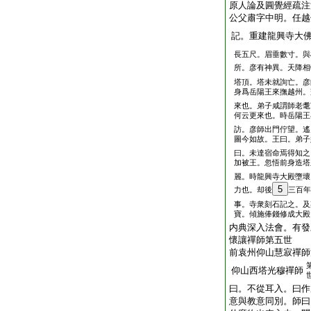
原人論及圓覺經疏注
公父肅字中明。任越
記。重建龍興寺大
長五尺。眉垂數寸。與
所。彦有神異。天降相
塔頂。塔未就詢亡。彦
身爲岳陽王來撫越州。
來也。弟子咸謂師老耄
何云更來也。時岳陽王
訪。彦師出門佇望。遙
圖今如故。王曰。弟子
曰。未達宿命焉得知之
加被王。忽悟前身造塔
麗。時龍興寺大殿墮壞
5
力也。却後
三百年
事。寺衆刻石記之。及
寶。傾施俸錢修成大殿
内典深入法會。有發
懷讓禪師第五世
前袁州仰山慧寂禪師
仰山西塔光穆禪師
曰。不從耳入。曰作
意與教意同別。師曰