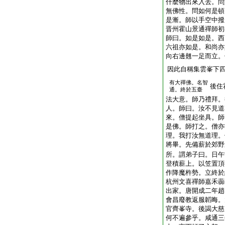
什麼物出來入去。問
無佛性。問如何是頓
是漸。師以手空中撥
晋州霍山景通禪師初
師曰。如是如是。西
六祖亦如是。和尚亦
向右邊翹一足而立。
因此自稱集雲峯下
有大禪佛。名智
後住
通。終於五臺
法大意。師乃禮拜。
人。師曰。汝不見道
來。僧提起坐具。師
是佛。師打之。僧亦
理。我打汝無道理。
將畢。先備薪於郊野
所。謂弟子曰。日午
登積薪上。以笠置頂
作降魔杵勢。立終於
杭州文喜禪師嘉禾蓹
出家。唐開成二年趙
會昌廢教返服韜晦。
官齊峯寺。後謁大慈
何不遍參乎。咸通三