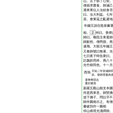
山。言下頓了心契。
僧就求齋食。師減己
適來果位人汝給食否
曰。汝大利益。七年
居。會巣寇之亂避地
年錢王請住龍泉廨
相。
2
州曰。香煙
師曰。喚院主來遮師
師默然。僧罔措。再
邊飛。大順元年錢王
又奏師號曰無著。光
七日夜子時告衆曰。
訖跏趺而終。壽八十
光竹樹同色。十一月
天祐二年宣城帥
西塢
掠。發師塔覩肉
遣裨將邵志
重封瘞焉
新羅五觀山順支本國
何是西來意。師竪拂
放下拂子。問以字不
師作圓相示之。有僧
畫破別作一圓相
仰山南塔光涌禪師。