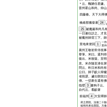
＊云。醜陋任君嫌。
晋州霍山和尚。仰山
四藤條。天下大禪
喚維那搬柴著
24
25
祕魔巖和尚凡
一日遂往訪之。才見
祕魔拊師背三下。師
一作
里地來便回
1
里外
襄州王敬初常侍視事
擧筆。米曰。還判得
復出。米致疑。至明
意。米亦隨至潜在屏
問云。昨日米和尚有
公曰。師子齩人韓獹
省前謬。遽出朗笑曰
僧。一切衆生還有佛
指壁
3
畫狗子云。
自代云。看齩著
前福州
4
大安禪師
府之西院。沒後二十餘
稜和尚來住西院。方奏