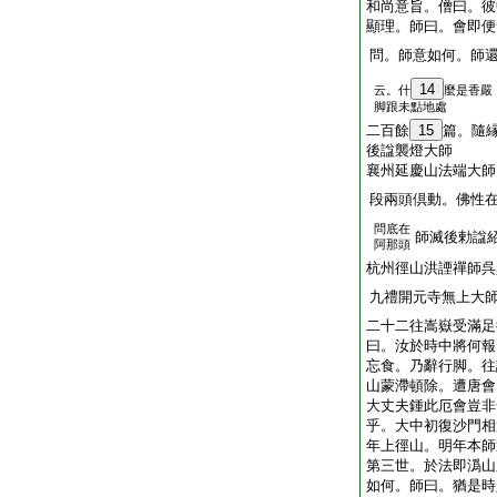
和尚意旨。僧曰。彼
顯理。師曰。會即便
問。師意如何。師
14
云。什
麼是香嚴
脚跟未點地處
二百餘
15
篇。隨
後諡襲燈大師
襄州延慶山法端大師
段兩頭倶動。佛性
問底在
師滅後勅諡
阿那頭
杭州徑山洪諲禪師呉
九禮開元寺無上大
二十二往嵩嶽受滿足
曰。汝於時中將何報
忘食。乃辭行脚。往
山蒙滯頓除。遭唐會
大丈夫鍾此厄會豈非
乎。大中初復沙門相
年上徑山。明年本師
第三世。於法即潙山
如何。師曰。猶是時