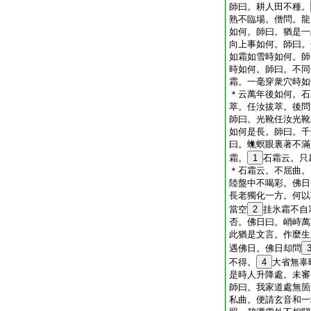
師曰。耕人田不種。
熟不臨場。僧問。龍
如何。師曰。猶是一
向上事如何。師曰。
如霜如雪時如何。師
時如何。師曰。不同
霜。一毫穿衆穴時如
＊云萬年後如何。石
萃。任汝拔萃。後問
師曰。光靴任汝光靴
如何是長。師曰。千
曰。蟭螟眼裏著不滿
霜。
1
石霜云。只
＊石霜云。不屈曲。
陸盤中不喝彩。佛日
長老獨化一方。何以
當空
2
挂氷霜不自
否。佛日曰。峭峙萬
此猶是文言。作麼生
遇佛日。佛日却問
不得。
4
大省無辜
是時人升降處。未審
師曰。我家道處無箇
私曲。便請玄音和一