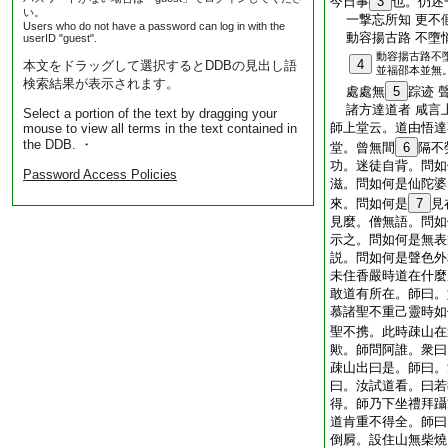
今日事
3
也。仍述
い。
一撃忘所知 更不
Users who do not have a password can log in with the
動容揚古路 不墮
userID "guest".
動容揚古路不
4
本文をドラッグして選択するとDDBの見出し語
並福邵本並無
検索結果が表示されます。
處處無
5
踪迹 
諸方達道者 咸言
Select a portion of the text by dragging your
師上堂云。道由悟達
mouse to view all terms in the text contained in
the DDB. ・
堂。曾無間
6
隔不
功。迷徒自背。問如
Password Access Policies
滋。問如何是仙陀婆
來。問如何是
7
見
見麼。僧無語。問如
示之。問如何是無表
説。問如何是聲色外
未住香嚴時道在什麼
敢道有所在。師曰。
慕諸聖不重己靈時如
聖不携。此時疎山在
歟。師問阿誰。衆曰
疎山出曰是。師曰。
曰。汝試道看。曰若
得。師乃下坐禮拜躡
道肯重不得全。師曰
倒屙。設住山無柴燒