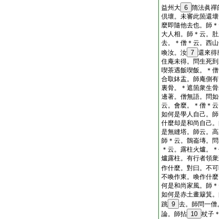
益州大
6
隋法眞禪
倶壞。未審此箇還壞
麼即隨他去也。師＊
大人相。師＊云。肚
去。＊僧＊云。西山
喚汝。汝
7
還來得
住庵未得。問生死到
喫茶遇飯喫飯。＊僧
合取鉢盂。師庵側有
裏骨。＊遮箇衆生骨
邊著。僧無語。問如
云。會麼。＊僧＊云
如何是學人自己。師
什麼却是和尚自己。
是無縫塔。師云。高
師＊云。鶻崙塼。問
＊云。露柱火爐。＊
爐露柱。有行者領衆
作什麼。對曰。不可
不喚作東。喚作什麼
何是和尚家風。師＊
如何是赤土畫簸箕。
跳
9
去。師問一僧
論。師拈
10
杖子