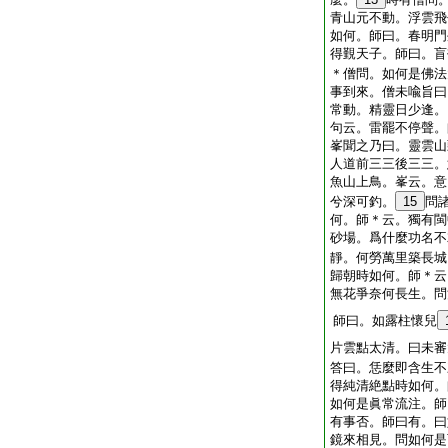
青山元不動。浮雲飛
如何。師曰。春明門
得覲天子。師曰。盲
＊僧問。如何是佛法
事到來。僧未喩旨曰
常動。精靈日少逢。
句云。雷罷不停聲。
峯聞之乃曰。靈雲山
人道前三三後三三。
魚山上鳥。峯云。意
兮深可釣。
15
問
何。師＊云。獨有閩
砂場。爲什麼功名不
靜。何勞萬里築長城
歸朝時如何。師＊云
無花爭奈何長生。問
師曰。如露柱懷兒
片雲點太清。曰未審
答曰。恁麼即含生不
得純清絶點時如何。
如何是眞常流注。師
有事否。師曰有。曰
鏡來相見。問如何是