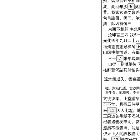
照。碧潭雲外不相關
衆。此回年少
5
莫
背。我家玄路勿參差
句爲誰留。師曰。汝
無。師因有偈曰
東西不相顧 南北
汝即言三四 我即
光化四年九月二十八
福州靈雲志勤禪師
山因桃華悟道。有偈
三十
7
來年尋劍
自從一見桃華後 
祐師覽偈詰其所悟與
達永無退失。善自
徹。衆疑此語。玄沙問
麼生會。地藏云。不是
玄徒臻集。上堂謂衆
至不常。且觀四時草
來
11
天人七趣。
三惡道苦毛髮不添減
根者遇善友申明。當
癡愚不能覺照。沈迷
伊天上人間設教證明
麼。
13
時有僧問