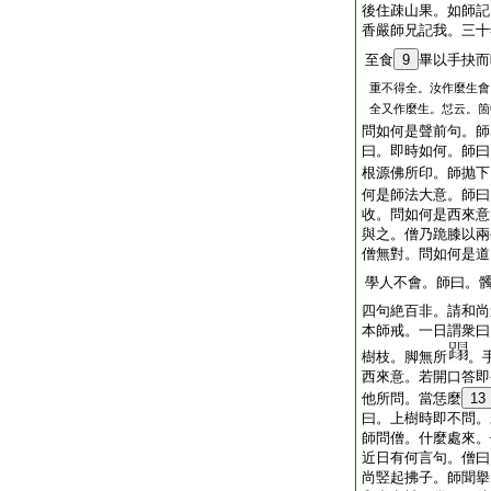
後住疎山果。如師記
香嚴師兄記我。三十
至食
9
畢以手抉而
重不得全。汝作麼生會
全又作麼生。怤云。箇
問如何是聲前句。師
曰。即時如何。師曰
根源佛所印。師抛下
何是師法大意。師曰
收。問如何是西來意
與之。僧乃跪膝以兩
僧無對。問如何是道
學人不會。師曰。
四句絶百非。請和尚
本師戒。一日謂衆曰
樹枝。脚無所
。
西來意。若開口答即
他所問。當恁麼
13
曰。上樹時即不問。
師問僧。什麼處來。
近日有何言句。僧曰
尚竪起拂子。師聞擧