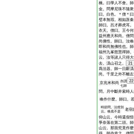
檎。曰學人不會。師
金。問摩尼珠不隨衆
曰。白色。＊僧＊曰
璧本無瑕。相如誑秦
師曰。呂才葬虎耳。
衣天。僧曰。王今何
益州應天和尚。僧問
尚佛性。師曰。汝喚
即和尚無佛性也。師
福州九峯慈慧禪師。
云。汝等諸人只得大
去。潙山召之。
21
爲法器。師一日辭潙
尚。千里之外不離左
22
亦謂
京兆米和尚
七師
問。月中斷井索時人
喚作什麼。師曰。
時節問。法燈別
老宿
云。喚底不是
仰山云。今時還假悟
爭奈落在第二頭。師
山云。那箇究竟作麼
得。師亦肯之。僧問