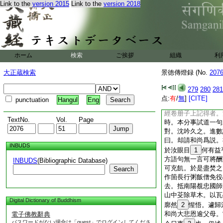
Link to the
version 2015
Link to the
version 2018
甲到＊遮裏一切不見
信位即是。人位即不
得坐披衣向後自看。
仰山後遷觀音。接機
前數年有偈曰
年滿七十七 老去
ホーム
検索
ご挨拶
組織
利
任性自浮沈 兩手
於韶州東平山示滅。
大正蔵検索
景徳傳燈録 (No.
207
諡智通大師妙光之塔
鄧州香嚴智閑禪師青
279
280
281
方慕道。依潙山禪會
点:
有
/
無
]
[CITE]
punctuation
Hangul
Eng
發智光。一日謂之曰
經卷册子上記得者。
TextNo.
Vol.
Page
時。本分事試道一句
對。沈吟久之。進數
曰。却請和尚爲説。
INBUDS
於汝眼目
1
何有益
方語句無一言可將酬
INBUDS
(Bibliographic Database)
可充飢。於是盡焚之
Search
作箇長行粥飯僧免役
去。抵南陽覩忠國師
山中芟除草木。以瓦
Digital Dictionary of Buddhism
廓然
2
惺悟。遽歸
和尚大悲恩逾父母。
電子佛教辭典
パスワードがない場合は「guest」でログインしてくださ