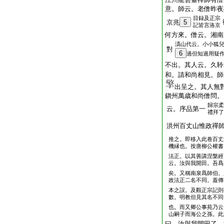
意。師云。老僧昨夜
目録及正宗
京兆
5
記皆言洛京
何方來。僧云。湘南
潙山代云。小小狐
對
6
過但知過用疑
不出。其人云。久聆
和。請和尚相見。師
出呈之。其人無
鎭州萬歳和尚僧問。
歸宗柔
云。序品第一
禮拜了
洪州百丈山惟政禪
推之。即移入此卷百丈
機縁也。按唐柳公權書
法正。以其善講涅槃經
云。汝與我開田。吾爲
矣。又稱南泉爲師伯。
政法正二名不同。蓋傳
本之誤。及觀正宗記則
數。明教但見其名不同
也。而又卿公事苑乃云
山嗣子而海公之孫。此
曰。汝與我開田了。