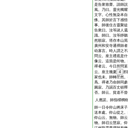
是告衆致齋。請師説
風。乃曰。靈光獨耀
文字。心性無染本自
佛。其師於言下感悟
事。師後住古靈聚徒
告衆曰。汝等諸人還
識。師曰。汝等靜聽
然順寂。塔存本山焉
廣州和安寺通禪師者
幼寡言。時人謂之不
問云。座主禮底是什
像云。這箇是何物。
禪者云。今日所問某
云。座主幾夏
4
邪
家也未。師轉茫然。
爲。禪者乃命師同參
圓寂。乃謁百丈頓釋
否。師云。貧道不曾
人應諾。師指椶櫚
師一日令仰山將床子
送本處。仰山從之。
仰山云。無物。師云
物。師召云慧寂。仰
江州龍雲臺禪師有僧