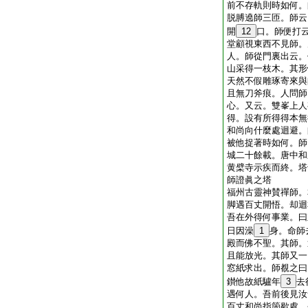
前不存軌則時如何。
脱膊遶師三匝。師云
開
12
口。師便打
堂顧視東西不見師。
人。師從門裏出云。
山采得一枝木。其形
天然不假雕琢寄來與
且無刀斧痕。人問師
心。又云。雙峯上人
得。設有所得得本無
和尚向什麼處迴避。
被他捉著時如何。師
城二十餘載。唐中和
黄檗寺示疾而終。塔
師證眞之塔
福州古靈神賛禪師。
脚遇百丈開悟。却迴
吾在外得何事業。曰
日因澡
1
身。命師
殿而佛不聖。其師。
且能放光。其師又一
窓紙求出。師覩之曰
鑚他故紙驢年
3
去
遇何人。吾前後見汝
百丈和尚指箇歇處。