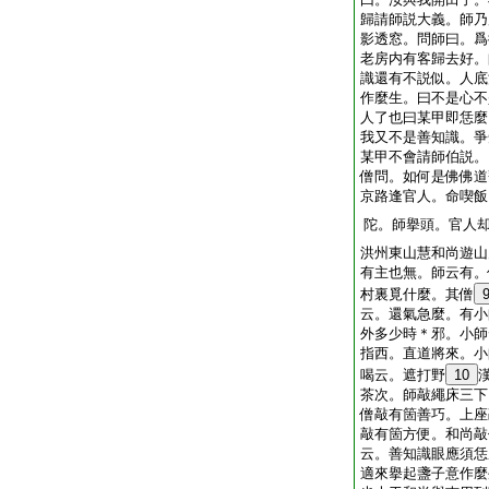
歸請師説大義。師乃
影透窓。問師曰。爲
老房内有客歸去好。
識還有不説似。人底
作麼生。曰不是心不
人了也曰某甲即恁麼
我又不是善知識。爭
某甲不會請師伯説。
僧問。如何是佛佛道
京路逢官人。命喫飯
陀。師擧頭。官人
洪州東山慧和尚遊山
有主也無。師云有。
村裏覓什麼。其僧
云。還氣急麼。有小
外多少時＊邪。小師
指西。直道將來。小
喝云。遮打野
10
茶次。師敲繩床三下
僧敲有箇善巧。上座
敲有箇方便。和尚敲
云。善知識眼應須恁
適來擧起盞子意作麼