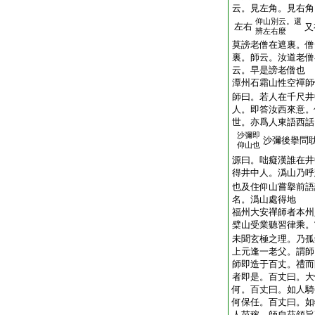
云。見左角。見右角
仰山別云。還
左右
又
辨左右麼
莫謗老僧在遮裏。僧
裏。師云。汝道老僧
云。早是謗老僧也
潭州石霜山性空禪師
師曰。若人在千尺井
人。即答汝西來意。
世。亦爲人東語西話
沙彌即
沙彌後擧問
仰山也
源曰。咄癡漢誰在井
得井中人。潙山乃呼
也及住仰山嘗擧前語
名。潙山處得地
福州大安禪師者本州
檗山受業聽習律乘。
未聞玄極之理。乃孤
上元逢一老父。謂師
師即造于百丈。禮而
者即是。百丈曰。大
何。百丈曰。如人騎
何保任。百丈曰。如
人苗稼。師自茲領旨