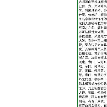
吉州薯山慧超禪師洞
已住一方。又來遮裏
何。特來見和尚。師
什麼。价無語。師曰
京兆章敬寺懷惲禪師
京兆大薦福寺弘辯禪
有南北之名。師對曰
以正法眼付大迦葉。
菩提達磨。來遊此方
大師。在蘄州東山開
能。受衣法居嶺南爲
化。其後神秀門人普
自稱七祖。其所得法
漸之異。故曰南頓北
號也。帝曰。云何名
戒。帝曰。何爲定。
定。帝曰。何爲慧。
慧。帝曰。何爲方便
巧之門也。被接中下
爲上根言捨方便但説
之譚。乃至祖師玄言
之迹。帝曰。何爲佛
唐言覺。謂人有智慧
別名。有百千異號。
黄赤白男女等相。在