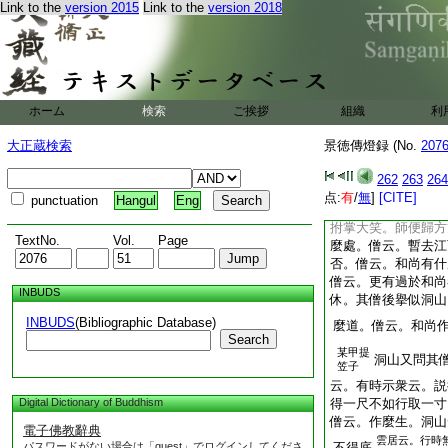
Link to the
version 2015
Link to the
version 2018
諸律學。後參百丈受
結茅于山頂。一日南
師云。蒼天蒼天。南
中主。師云。會即便
後住
15
浙江北大
話。只能識病。時有
ホーム
検索
ご挨拶
組織
利
法眼云。衆中
歸方丈
大慈識病不識
大正蔵検索
景徳傳燈録 (No.
207
是病。毎日行住不可總
若言不是病出來。又作
262
263
264
體。師云。般若以何
点:
有
/
無
]
[CITE]
punctuation
Hangul
Eng
日見趙州掃地。問般
拊掌大笑。師便歸方
TextNo.
Vol.
Page
麼處。僧云。暫去江
否。僧云。和尚有什
僧云。更有過於和尚
INBUDS
休。其僧後擧似洞山
INBUDS
(Bibliographic Database)
麼道。僧云。和尚
Search
某甲提
洞山又問其
笠子
云。有時示衆云。説
Digital Dictionary of Buddhism
得一尺不如行取一寸
僧云。作麼生。洞山
電子佛教辭典
雲居云。行時
パスワードがない場合は「guest」でログインしてくださ
不得底