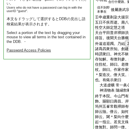
合行什麼路。
い。
Users who do not have a password can log in with the
倶不到即
後屬唐武
userID "guest".
本事在
壬申歳重剃染大揚宗
本文をドラッグして選択するとDDBの見出し語
五日不疾而逝。壽八
検索結果が表示されます。
性空大師定慧之塔
Select a portion of the text by dragging your
天台平田普岸禪師洪
mouse to view all terms in the text contained in
得旨。後聞天台勝概
the DDB. ・
外遠追遐躅。乃結
諸爲四衆所知。創建
Password Access Policies
時謂衆曰。神光不昧
存知解。有僧到參。
住拄杖。師曰。老僧
杖。師曰。作家作家
＊梨造次。僧大笑。
也。有偈示衆曰
大道虚曠 常一眞心
神清物表 隨縁飮啄
終于本院。今山門有
飾。賜額曰壽昌。岸
筠州五峯常觀禪師有
師云險。僧云。如何
師云。闍＊梨向什麼
起一指云。若見文殊
僧無對。師問一僧。