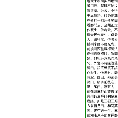
也大于和尚與南用到
審用云。我既不納汝
僧無語。師云。不得
于亦無語。師乃把其
亦然打一掴用便笑曰
看師問云。金剛正定
作麼生。侍者云。不
得去後作麼生。侍者
大于還得麼。侍者云
輔弼宗師不廢光彩。
前虔州西堂藏禪師法
虔州處微禪師。僧問
妙。與祖師意爲同爲
句。外鑒不得隨他聲
師曰。語底默底不語
作麼生。僧無對。師
慧寂。師曰。那箇是
師曰。猶有前後在。
麼。師曰。喫茶去
前蒲州麻谷山寶徹禪
壽州良遂禪師初參麻
應諾。如是三召三應
方省悟乃曰。和尚莫
尚。幾空過一生。麻
前湖南東寺如會禪師