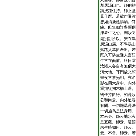
創居潙山也。師躬耕
請接踵住持。師上堂
覓什麼。若欲作佛汝
怱如渇鹿趁陽焔。何
佛。但無如許多顛倒
淨衆生之心。則汝便
處別討所以。安在潙
屙潙山屎。不學潙山
落路入草便牽出。若
既久可憐生受人言語
牛常在面前。終日露
汝諸人各自有無價大
河大地。耳門放光領
晝夜常放光明。亦名
影在四大身中。内外
重擔從獨木橋上過。
物任持便得。如是汝
公和尚云。内外追尋
有問。一切施爲是法
一切施爲是法身用。
本來身。師云地水火
是五蘊。師云。遮箇
未生時如何。師云。
云。不會。師云。若