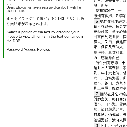
此事。彌修彌誦。經
い。
淨土迎矣
Users who do not have a password can log in with the
涼州寡婦二十一
userID "guest".
涼州有寡婦。姓李家
本文をドラッグして選択するとDDBの見出し語
5
聰性罷輒能誦之
検索結果が表示されます。
瞑不忍遣去。須臾吏
被録付獄。便至心誦
Select a portion of the text by dragging your
mouse to view all terms in the text contained in
目晝夜見觀世音。問
the DDB. ・
得去。又曰。但起而
家。獄官及守防人。
Password Access Policies
那得歸。具答如此。
力。感聖應而已
隋并州高守節二十
隋并州人高守節。家
到。年十六七時。曾
六十。自稱海雲。與
經不。答曰。識其本
見三草屋。纔得容身
7
誦間在外乞求給
與師言笑。終日而歸
僧不。曰不識。雲懇
薩。節雖頻承此告。
村取物。仍誡曰。夫
破涅槃城。汝向人間
9
上山。中路乃見