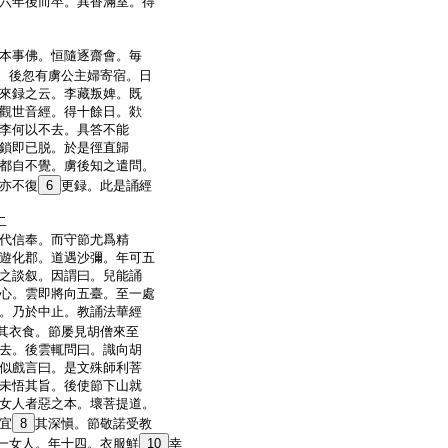
六年後而卒。異香滿室。得
本事佛。恒隨逐齋會。毎
。後忽有虜公主婦寄宿。日
來録之云。李藏叛婢。既
觀世音經。得十餘日。欻
李何以不去。具答不能
鎖即已脱。於是徑直歸
都自不覺。虜後知之遣問。
亦不復
6
更録。此是誦經
二
代信奉。而守節尤爲精
遊化郡。道遇沙彌。年可五
之談叙。因謂曰。兒能誦
心。雲即將向五臺。至一處
。乃於中止。教誦法華經
其衣食。節屡見胡僧來至
去。後雲輒問曰。識向胡
似戲言曰。是文殊師利菩
未悟其旨。後使節下山就
女人者惡之本。壞菩提道。
宜
8
其深愼。節敬諾受教
一女人。年十四。衣服鮮
10
幸