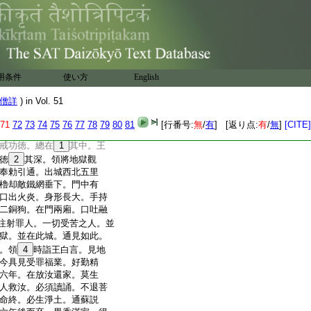
撿文籍。不枉將來。其主司
有六年壽命。未合即死。
非謬
8
語左右侍者。取床
持金床玉几至王前。即遣
種氈褥。遣通上座誦經。
。並悉通利。又使典藏
用条件
使い方
English
文簿。典與通向西相
有大經藏。所有功徳簿帳
僧詳
) in Vol. 51
飾。使者於最下中。取得
。題名表志通造功徳簿。即
71
72
73
74
75
76
77
78
79
80
81
[行番号:
無
/
有
] [返り点:
有
/
無
]
[CITE]
注通誦般若經萬遍。誦
戒功徳。總在
1
其中。王
徳
2
其深。領將地獄觀
奉勅引通。出城西北五里
櫓却敵鐵網垂下。門中有
口出火炎。身形長大。手持
二銅狗。在門兩廂。口吐融
注射罪人。一切受苦之人。並
獄。並在此城。通見如此。
。領
4
時詣王白言。見地
今具見受罪福業。好勤精
六年。在放汝還家。莫生
人救汝。必須讀誦。不退菩
命終。必生淨土。通蘇説