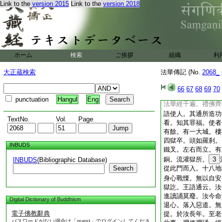
帳。而追付主司。細
Link to the
version 2015
Link to the
version 2018
關天曾捨報。此人更
王乃索安。自尋果然
几將來。即於南廂。
殿上西邊安置。鋪種
便誦般若法華各一卷
ホーム
検索
ご挨拶
組織
利
中取其誦經及修功徳
遂往取。可行二里。
大正蔵検索
法華傳記 (No.
2068_
咸在其中。並七寶嚴
一卷。可有
9
一紙
66
67
68
69
70
持向王邊開捻其中。
punctuation
Hangul
Eng
法華經千遍。禮佛齊
語使人。其通所造功
TextNo.
Vol.
Page
看。知其罪福。使者
有餘。有一大城。樓
四獄卒。頭如羅刹。
INBUDS
鐵叉。左右而立。有
銅。流灌獄所。
3
INBUDS
(Bibliographic Database)
Search
從此門而入。十八地
身心戰慄。無以自安
獄訖。王語通云。汝
進讀誦莫廢。汝今命
Digital Dictionary of Buddhism
退心。落入惡道。無
電子佛教辭典
提。於汝長年。至老
パスワードがない場合は「guest」でログインしてくださ