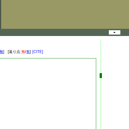
無
] [返り点:
無
/
有
]
[CITE]