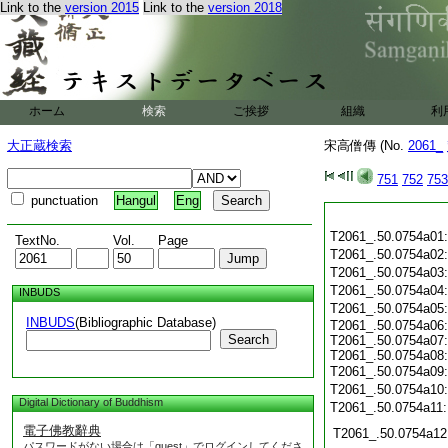
Link to the
version 2015
Link to the
version 2018
ホーム
検索
ご挨拶
組織
利
大正蔵検索
宋高僧傳 (No.
2061_
751
752
753
punctuation
Hangul
Eng
T2061_.50.0754a01
TextNo.
Vol.
Page
T2061_.50.0754a02
T2061_.50.0754a03
T2061_.50.0754a04
INBUDS
T2061_.50.0754a05
INBUDS
(Bibliographic Database)
T2061_.50.0754a06:
Search
T2061_.50.0754a07:
T2061_.50.0754a08:
T2061_.50.0754a09
T2061_.50.0754a10
Digital Dictionary of Buddhism
T2061_.50.0754a11
電子佛教辭典
T2061_.50.0754a12
パスワードがない場合は「guest」でログインしてくださ