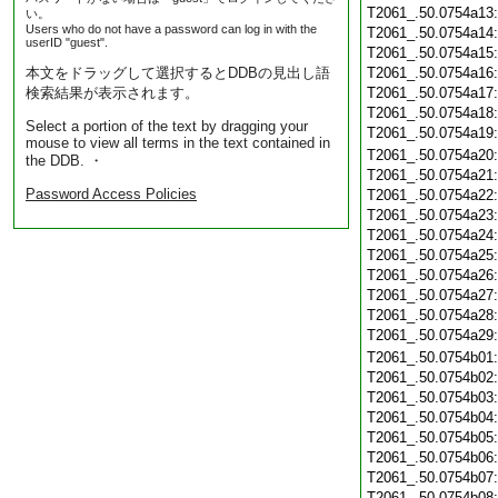
T2061_.50.0754a13
い。
Users who do not have a password can log in with the
T2061_.50.0754a14
userID "guest".
T2061_.50.0754a15
本文をドラッグして選択するとDDBの見出し語
T2061_.50.0754a16
検索結果が表示されます。
T2061_.50.0754a17
T2061_.50.0754a18
Select a portion of the text by dragging your
T2061_.50.0754a19
mouse to view all terms in the text contained in
T2061_.50.0754a20
the DDB. ・
T2061_.50.0754a21
Password Access Policies
T2061_.50.0754a22
T2061_.50.0754a23
T2061_.50.0754a24
T2061_.50.0754a25
T2061_.50.0754a26
T2061_.50.0754a27
T2061_.50.0754a28
T2061_.50.0754a29
T2061_.50.0754b01
T2061_.50.0754b02
T2061_.50.0754b03
T2061_.50.0754b04
T2061_.50.0754b05
T2061_.50.0754b06
T2061_.50.0754b07
T2061_.50.0754b08