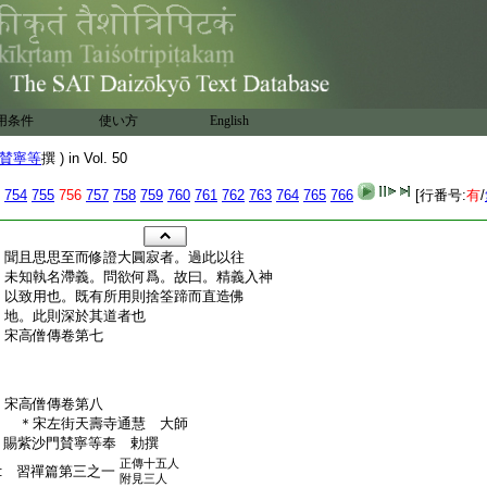
用条件
使い方
English
賛寧等
撰 ) in Vol. 50
754
755
756
757
758
759
760
761
762
763
764
765
766
[行番号:
有
/
:
聞且思思至而修證大圓寂者。過此以往
:
未知執名滯義。問欲何爲。故曰。精義入神
:
以致用也。既有所用則捨筌蹄而直造佛
:
地。此則深於其道者也
:
宋高僧傳卷第七
:
宋高僧傳卷第八
:
＊宋左街天壽寺通慧 大師
:
賜紫沙門賛寧等奉 勅撰
正傳十五人
:
習禪篇第三之一
附見三人