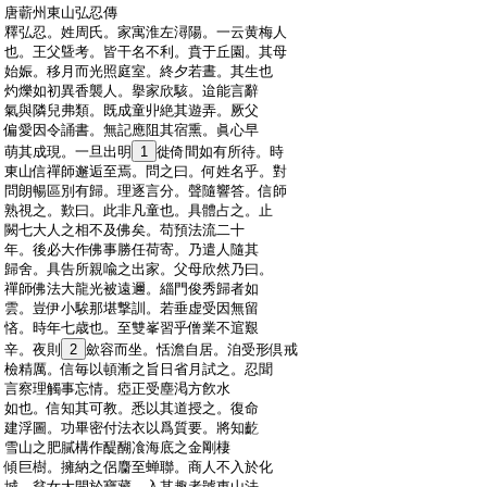
:
唐蘄州東山弘忍傳
:
釋弘忍。姓周氏。家寓淮左潯陽。一云黄梅人
:
也。王父曁考。皆干名不利。賁于丘園。其母
:
始娠。移月而光照庭室。終夕若晝。其生也
:
灼爍如初異香襲人。擧家欣駭。迨能言辭
:
氣與隣兒弗類。既成童丱絶其遊弄。厥父
:
偏愛因令誦書。無記應阻其宿熏。眞心早
:
萌其成現。一旦出明
1
徙倚間如有所待。時
:
東山信禪師邂逅至焉。問之曰。何姓名乎。對
:
問朗暢區別有歸。理逐言分。聲隨響答。信師
:
熟視之。歎曰。此非凡童也。具體占之。止
:
闕七大人之相不及佛矣。苟預法流二十
:
年。後必大作佛事勝任荷寄。乃遣人隨其
:
歸舍。具告所親喩之出家。父母欣然乃曰。
:
禪師佛法大龍光被遠邇。緇門俊秀歸者如
:
雲。豈伊小騃那堪撃訓。若垂虚受因無留
:
悋。時年七歳也。至雙峯習乎僧業不逭艱
:
辛。夜則
2
歛容而坐。恬澹自居。洎受形倶戒
:
檢精厲。信毎以頓漸之旨日省月試之。忍聞
:
言察理觸事忘情。瘂正受塵渇方飮水
:
如也。信知其可教。悉以其道授之。復命
:
建浮圖。功畢密付法衣以爲質要。將知齕
:
雪山之肥膩構作醍醐飡海底之金剛棲
:
傾巨樹。擁納之侶麕至蝉聯。商人不入於化
:
城。貧女大開於寶藏。入其趣者號東山法