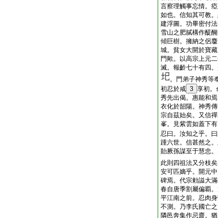
言察理觸事忘情。瘂
如也。信知其可教。
建浮圖。功畢密付法
雪山之肥膩構作醍醐
傾巨樹。擁納之侶麕
城。貧女大開於寶藏
門歟。以高宗上元二
滅。報齡七十有四。
。門弟子神秀等
初忍於咸
3
享初。
秀先出偈。惠能和焉
衣化於韶陽。神秀傳
宗自茲始矣。又信禪
峯。見紫雲如蓋下有
忍曰。汝知之乎。曰
踵六世。信甚然之。
貽厥孫謀至于慧忠。
此則四祖法又分枝矣
安可匹嫡乎。開元中
碑焉。代宗勅謚大滿
春自唐季割屬偏覇。
平江南之前。忍肉身
不測。乃李氏國亡之
隣邑奔集作忌齋。猶