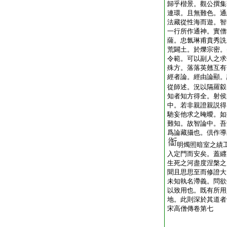
歸乎楷景。觀公撰集
連環。且無難色。通
法藏從性海而遊。智
一行所作通神。實僧
薩。忠氤琳甫賁秀詵
荒闢土。於爍宗密。
令範。可以副人之求
殊方。落落英翹互有
經者論。經由論顯。
從師述。況以隔羅縠
知者知方得全。射侯
中。若非親證親説得
馳妄他求之晻曖。如
難知。故智論中。吾
爲論藏攝也。倶作導
明燭照暗室之績
入定門而安矣。蓋纒
生死之河盡度涅槃之
聞且思思至而修證大
未知執名滯義。問欲
以致用也。既有所用
地。此則深於其道者
宋高僧傳卷第七