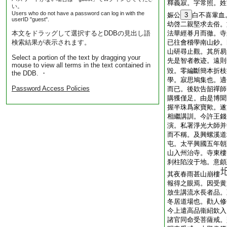
釋義寂。字常照。姓
い。
Users who do not have a password can log in with the
娠公
3
白不喜葷血
userID "guest".
幼啓二親堅求去俗。
本文をドラッグして選択するとDDBの見出し語
法華經朞月而徹。寺
検索結果が表示されます。
已往會稽學南山鈔。
山研尋止觀。其所易
Select a portion of the text by dragging your
先是智者教迹。遠則
mouse to view all terms in the text contained in
毀。零編斷簡本折枝
the DDB. ・
學。寂思鳩集也。適
Password Access Policies
而已。後欵告韶禪師
購獲僅足。由是博聞
握半珠爲家寶歟。遂
相繼講訓。今許王錢
演。私署淨光大師并
而不稱。及興螺溪道
屯。太平興國五年朝
山入州治寺。寺東樓
刹柱陷沒于地。意頗
其夜春雨甚山崩樓
報得之眼焉。因受黄
放生講流水長者品。
冬居道場也。勸人修
今上遣高品衞紹欽入
諸官同命受菩薩戒。