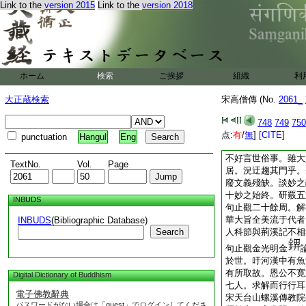
偃等。皆聞空中絲竹
Link to the
version 2015
Link to the
version 2018
鈴鐸。漸久漸遠依
西域法焚獲舍利青白
謹重一食。不離衣鉢
坐必加趺。弟子輩設
立制嚴峻日別親視。
ホーム
検索
ご挨拶
組織
利
有晩飮薯
2
蕷湯者
布薩。則
洒不止
大正蔵検索
宋高僧傳 (No.
2061_
耳。偏誨人以彌陀淨
生感祥可見者往往有
748
749
750
賢不肖。悉示以一乘
点:
有
/
無
]
[CITE]
punctuation
Hangul
Eng
乃曰。與作毒鼓之縁
不好言世俗事。雖大
TextNo.
Vol.
Page
居。況迂趨其門乎。
廢文義殘缺。談妙之
十妙之始終。研覈五
INBUDS
句止觀二十餘周。解
華大旨全美流于代者
INBUDS
(Bibliographic Database)
Search
人科節與荊溪記不相
句止觀金光明金
於世。吁河漢中有魚
有所取故。恩公不寛
Digital Dictionary of Buddhism
七人。求解而行行耳
電子佛教辭典
宋天台山螺溪傳教院
パスワードがない場合は「guest」でログインしてくださ