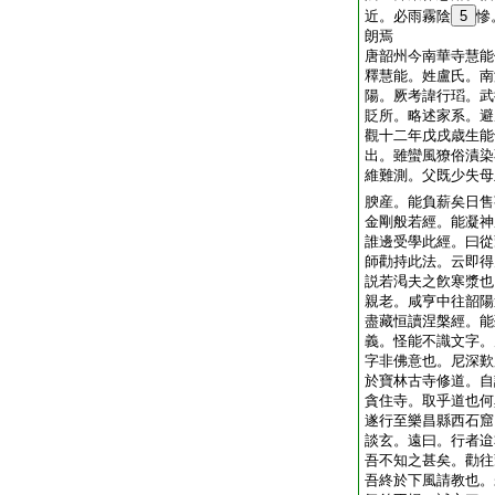
近。必雨霧陰
5
慘
朗焉
唐韶州今南華寺慧能
釋慧能。姓盧氏。南
陽。厥考諱行瑫。武
貶所。略述家系。避
觀十二年戊戌歳生能
出。雖蠻風獠俗漬染
維難測。父既少失母
腴産。能負薪矣日售
金剛般若經。能凝神
誰邊受學此經。曰從
師勸持此法。云即得
説若渇夫之飮寒漿也
親老。咸亨中往韶陽
盡藏恒讀涅槃經。能
義。怪能不識文字。
字非佛意也。尼深歎
於寶林古寺修道。自
貪住寺。取乎道也何
遂行至樂昌縣西石窟
談玄。遠曰。行者迨
吾不知之甚矣。勸往
吾終於下風請教也。