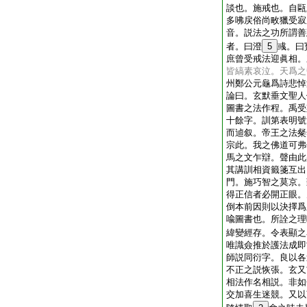
談也。施戒也。自甌
多咈戻俗尚畋獵受寂
音。説法之功所謂善
者。曰澄
5
彧。曰
庶曾受戒法迎眞相。
皆縞素哀泣。天爲之
州鄭公元龜爲詩悲悼
論曰。玄默垂文聖人
圖書之法作程。禹受
十餘字。訓第表明號
而逌叙。帝王之法粲
宗此。我之佛道可弗
馬之文乍辯。聲由此
其講訓相資籤箋互出
門。施巧智之莫京。
得正信者必開正眼。
倒本前因則以決擇爲
喩圖書也。所詮之理
緯變經存。令表顯之
唯識僉推於護法成即
師説同衍字。良以各
不正之説恢張。玄又
相法作名相説。非如
交加喜生迷競。又以