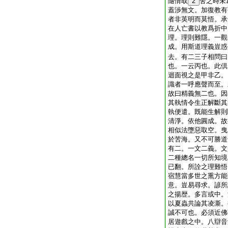
隨情取
2
舍之時未
蓋渉無文。加復教有
者非英明而莫悟。承
在人亡書以教爲折中
理。理則難隱。一觀
成。用斯道理義豈惑
去。有二三子相問曰
也。一云丙也。此倶
迴面視之是甲非乙。
識者一呼應聲而至。
故曰精義無二也。因
其執情令生正解斷其
執便遣。既能生解則
清淨。依他圓成。故
相似法墮惡取空。曳
於苦海。又不可勝道
有二。一文二義。文
二種總名一切所知境
已翻。所詮之理難悟
宿慧當多世之熏方能
意。豈易尋求。諺所
之揚歴。多言或中。
以夏蟲共論其凌澌。
誠不可也。必須近佛
居遊戲之中。八辯音