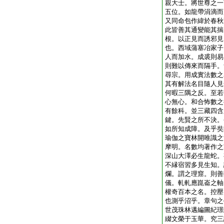
親大士。將世尊之一
五位。如龍帶涓滴而
又同命包作緯於春秋
此皆善其通變能其揣
根。以正見而誘邪見
也。西域蒲塞冶家子
人而加水。成裘則易
則難以傳來而隔手。
尋宗。用成實法數之
其有解法名目隨人見
何暇三隅之反。至若
心無心。和合怖數之
有餘科。並三藏四含
鍵。先賢之所不決。
如所知成障。及乎奘
瑜伽之寶林開唯識之
摩明。名數均著作之
深山大澤必生龍蛇。
不縁宿習多見生知。
爛。謂之理窟。則善
儀。軋軋應崑崙之軸
權奇百本之名。控壓
也測乎沼乎。章句之
世茂珠林邁編圖紀璟
綴文榮于玉華。究三