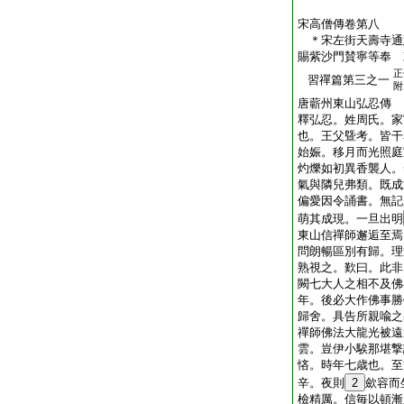
宋高僧傳卷第八
＊宋左街天壽寺通
賜紫沙門賛寧等奉
正
習禪篇第三之一
附
唐蘄州東山弘忍傳
釋弘忍。姓周氏。家
也。王父曁考。皆干
始娠。移月而光照庭
灼爍如初異香襲人。
氣與隣兒弗類。既成
偏愛因令誦書。無記
萌其成現。一旦出明
東山信禪師邂逅至焉
問朗暢區別有歸。理
熟視之。歎曰。此非
闕七大人之相不及佛
年。後必大作佛事勝
歸舍。具告所親喩之
禪師佛法大龍光被遠
雲。豈伊小騃那堪撃
悋。時年七歳也。至
辛。夜則
2
歛容而
檢精厲。信毎以頓漸