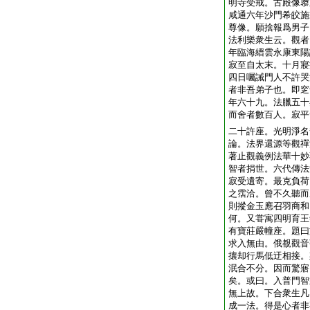
明寺受戒。古殿像隳
咸通六年沙門希皎施
尊像。願捨報爲男子
法利樂衆生云。觀者
年臨海縉雲永康東陽
寂至自太末。十月寢
四日囑誡門人不許哭
者非吾弟子也。即窆
年六十九。法臘五十
而舍者數百人。寂平
二十許座。光明淨名
論。法界還源等觀禪
著止觀義例法華十妙
智者捐世。六代傳法
寂受遺寄。最克負荷
之霑洽。曾不久聽而
則摐金玉應召羽商和
何。又甞寓四明育王
有寶莊嚴幢座。題曰
求入無由。俄覩觀音
攘却行馬低迂相接。
泯合不分。因而驚寤
矣。或曰。入普門智
無上故。下合衆生凡
成一法。得是心者非