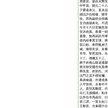
用香泥。築自水際至
中甲焉。開元二十八
子齎遺表云。某末品
緇伍許自精修。雖常
役。而執錫舒歩得蠲
玄功徳揚眞化。不謂
今月十六日苦腸忽加
安沐堯風。夜臺一歸
蒼隴。無再謁於丹墀
使内給事賈文瓌。將
宣口勅。奉問氤弟子
滅。痛惜良深。未審
帛等。聖恩追悼。生
十三。僧臘五十三。
葬于終南山陰逍遙園
唐京師安國寺良賁傳
釋良賁。姓郭氏。河
法門之流不標祖禰。
風表峻越。外通墳典
人罕加焉。永泰中不
人。賁預其翻度。代
出仁王護國經。勅令
以所住寺爲疏目。曰
當三譯。一晋太始三
王般若。次秦羅什出