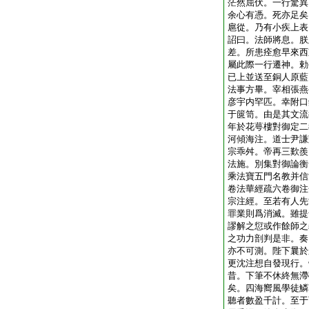
茫然屈伏。一行驚異
余心有憑。死亦足矣
扈從。乃有小疾上表
詔曰。法師將息。朕
差。所患痊愈早來西
屬此際一行遷神。勅
已上並送至銅人原藍
法事方畢。宰相張燕
彦宇内罕匹。幸附口
于篋笥。由是其文流
年於花萼樓對御定二
河傾海注。道士尹謙
宗乖舛。帝再三歎羨
法施。別集對御論衡
乘法寶五門名教并信
卷法華經疏六卷御注
宗注經。至若有人先
罪業則爲消滅。雖提
謬解之愆或作餘師之
之功力剖判是非。奏
亦不可測。陛下曩於
更沈注想自發現行。
昔。下筆不休終無滯
矣。四海嚮風學徒鱗
聽者數盈千計。至于