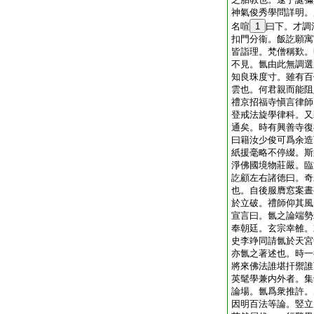
神氣俊秀學問詳明。
名喧
1
曰下。才調
扣門分衞。飯訖願寓
皆詣理。梵僧稱歎。
不見。氤由此無調選
知良珠度寸。雖有百
雲也。何君親而能阻
禮京招福寺愼言律師
登戒法旋學律科。又
通矣。時有興善寺復
曰籍汝少俊可爲余造
紙援毫略不停綴。斯
淨佛國境物莊嚴。臨
訖顧左右諸徳曰。奇
也。自後服膺窓案晝
於立破。禮師仰其風
宣言曰。氤之論端勢
奉朝廷。玄宗幸雒。
史李竫同請氤於天宮
亦氤之著述也。時一
將來佛法誰堪扞禦誰
英髦學兼内外者。集
論場。氤爲衆推許。
因明百法等論。竪立