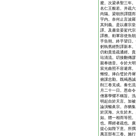
蜜。次梁承聖三年。
名仁王般若。并疏六
尚隔。梁朝所譯隱而
宇内。奈何止言波羅
其到義。是以肅宗皇
譯。及肅皇晏駕代宗
譯務。勅軍容使魚朝
乎告朔。終乎望日。
躬執舊經對譯新本。
仍勅賁造疏通經。賁
玷清流。叨接翻傳謬
親奉徳音。令於大明
宸光曲照不容避席。
慚惶。捧白璧於丹墀
俯課忠勤。既竭愚誠
削三卷克成。奏乞流
月二十一日。恩命令
僧寡學懼不稱旨。洗
明起自於天言。加被
論演暢眞宗。亦猶集
於溟海。火生於木。
如。體一相而等照。
也。釋經者疏也。廣
提心如陛下意。所撰
萬言部有三卷。施行