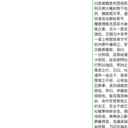
曰昔後魏曾失熒惑星
則天將大儆於陛下也
所。猶隕霜天旱。盛
切者其在葬枯骨乎。
魔微僧曲見莫若大赦
夜占奏。北斗一星見
測也。又開元中甞旱
一器上有龍状者方可
於内庫中遍視之。皆
古鑑鼻盤龍。喜曰。
一日而雨。其異術通
大明宮。從容密問社
行對以他語。帝詢之
萬里之行。又曰。社
遺帝一金合子。形若
聲發之不得。云有急
忘斯事。及到成都忽
歸也。帝曰。伊藥産
當歸也。復見萬里橋
矣。命中官焚香祝之
封吉王。至太子徳王
社稷畢得終吉也。開
寺疾篤。將輿病入辭
夢瞰禪居。見繩床紙
如所覩。乃詔京城名