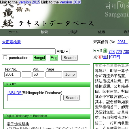
爲數千百言。況其字
Link to the
version 2015
Link to the
version 2018
宣之。當須面指擿而
覽而微笑復置机案。
於堂中。行乃攘袂而
鴻愕視久之。降歎不
非君所能教導也。當
ホーム
検索
ご挨拶
組織
利
名師罕不諮度。因往
藏序。深達毘尼。然
大正蔵検索
宋高僧傳 (No.
2061_
詳究。尋訪算術不下
焉。末至天台山國清
728
729
730
歩門枕流溪淡然岑寂
点:
有
/
無
]
[CITE]
punctuation
Hangul
Eng
中布算。其聲
有弟子自遠求吾算法
TextNo.
Vol.
Page
導達耶。即除一算子
合却西流弟子當至。
請法盡授其決焉。門
INBUDS
聲振遐邇。公卿籍甚
曰。師有何能。對曰
INBUDS
(Bibliographic Database)
遂命中官取宮籍以示
Search
其本。記念精熟如素
覺降榻稽首曰。師實
乃詔對無恒。占其災
Digital Dictionary of Buddhism
益。時邢和璞者道術
愔曰。一行和尚眞聖
電子佛教辭典
云。八百歳當差一日
パスワードがない場合は「guest」でログインしてくださ