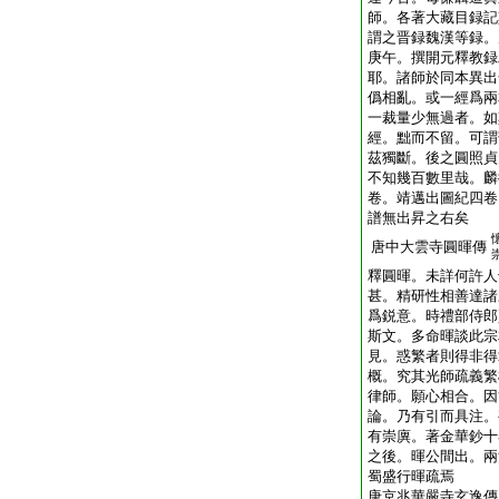
師。各著大藏目録記
謂之晋録魏漢等録。
庚午。撰開元釋教録
耶。諸師於同本異出
僞相亂。或一經爲兩
一裁量少無過者。如
經。黜而不留。可謂
茲獨斷。後之圓照貞
不知幾百數里哉。麟
卷。靖邁出圖紀四卷
譜無出昇之右矣
唐中大雲寺圓暉傳
釋圓暉。未詳何許人
甚。精研性相善達諸
爲鋭意。時禮部侍郎
斯文。多命暉談此宗
見。惑繁者則得非得
概。究其光師疏義繁
律師。願心相合。因
論。乃有引而具注。
有崇廙。著金華鈔十
之後。暉公間出。兩
蜀盛行暉疏焉
唐京兆華嚴寺玄逸傳