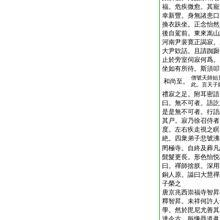
福。危疾微愈。其寵
幸新豐。身無諸患口
換衣趺坐。正念怡然
後自駕前。東來嵩山
河南尹裴寛正謁寂。
大尹欵話。且請踟蹰
止於旁室伺寂何爲。
坐如有所待。斯須叩
僧號天師始
和尚至。
此。言天子
禮寂之足。附耳密語
曰。無不可者。語訖
是是無不可者。行語
其戸。寂乃徐召侍者
度。左右疾走視之瞑
絶。四衆弟子悲號沸
罔極寺。自終及葬凡
髭髮更長。形色怡悦
曰。禪師捨朕。深用
銅人原。謚曰大慧禪
子榮之
唐京兆西崇福寺智昇
釋智昇。未祥何許人
學。然於毘尼尤善其
達今古。毎慊聶道眞