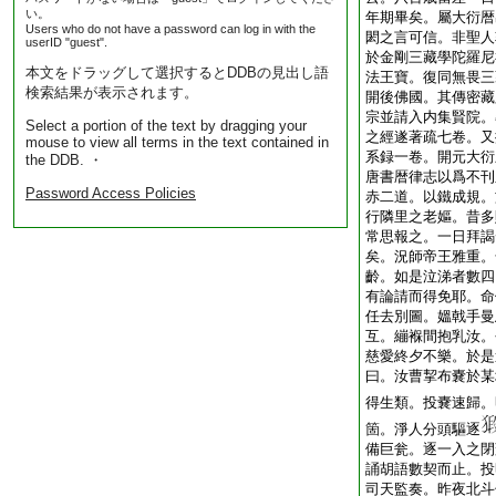
い。
年期畢矣。屬大衍暦
Users who do not have a password can log in with the
閎之言可信。非聖人
userID "guest".
於金剛三藏學陀羅尼
本文をドラッグして選択するとDDBの見出し語
法王寶。復同無畏三
検索結果が表示されます。
開後佛國。其傳密藏
宗並請入内集賢院。
Select a portion of the text by dragging your
之經遂著疏七卷。又
mouse to view all terms in the text contained in
系録一卷。開元大衍
the DDB. ・
唐書暦律志以爲不刊
Password Access Policies
赤二道。以鐵成規。
行隣里之老嫗。昔多
常思報之。一日拜謁
矣。況師帝王雅重。
齡。如是泣涕者數四
有論請而得免耶。命
任去別圖。媼戟手曼
互。繃褓間抱乳汝。
慈愛終夕不樂。於是
曰。汝曹挈布嚢於某
得生類。投嚢速歸。
箇。淨人分頭驅逐
備巨瓮。逐一入之閉
誦胡語數契而止。投
司天監奏。昨夜北斗