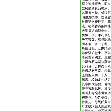
釋玄逸姓竇氏。即玄
繁柯懿葉莫我與京。
以靡麗自持。或以官
朗蕭灑拔俗。悟色空
粃膏粱幺麼軒冕。既
流。祕藏香龕披閲通
去聖日遠編簡倒錯。
魯魚。加以筆札偸行
失其夾葉。猶禮記脱
而不復。有一于此。
所撰目録。及勘諸經
卷仍溢於堂宇。字舛
者賾理而綱之。星霜
心斷金石志堅氷蘖者
其科目。諒條而不紊
教廣品暦章焉。考其
土賢聖集共一千八十
紙書。校知多少縛定
其章頗成倫要。備預
陵尹靈琛爲序。逸後
唐長安青龍寺道氤傳
釋道氤。俗姓長孫。
侍御史。母馬氏夢五
母常聽講讀大乘經曉
之胎教也。逮乎誕彌