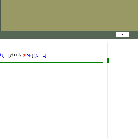
無
] [返り点:
無
/
有
]
[CITE]