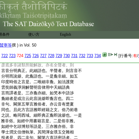
:
3
夾牒直來東夏譯者是。二重譯。如經傳
:
嶺北樓蘭焉耆不解天竺言且譯爲胡語。
:
如梵云鄔波陀耶。疎勒云鶻社。于闐云和
:
尚。又天王梵云拘均羅。胡云毘沙門是。三
:
亦直亦重。如三藏直齎夾牒而來。路由
:
胡國。或帶胡言。如覺明口誦曇無徳律中
用条件
使い方
English
:
有和尚等字者是。四二非句。即齎經三藏。
:
雖兼胡語到此不翻譯者是。第四麁言細
賛寧等
撰 ) in Vol. 50
:
語者。聲明中一蘇漫多。謂汎爾平語言辭也。
:
二彦底多。謂典正言辭也。佛説法多依蘇漫
722
723
724
725
726
727
728
729
730
731
732
733
734
[行番号:
有
/
:
多。意
4
住於義不依於文。又被一切故。若
:
彦底多非諸類所能解故。亦名全聲者。則
:
言音分明典正。此細語也。半聲者。則言音不
:
分明而訛僻。此麁語也。一是麁非細。如五
:
印度時俗之言是。二唯細非麁。如法護寶
:
雲奘師義淨洞解聲明音律用中天細語典
:
言而譯者是。三亦麁亦細。如梵本中語渉
:
麁細者是或注云此音訛僻即麁言也。四二
:
非句。闕第五華言雅俗者。亦云音有楚夏
:
同也。且此方言語雅即經籍之文。俗乃術巷
:
之説。略同西域。細即典正麁即訛僻也。一是
:
雅非俗。如經中用書籍言是。二是俗非雅。
:
如經中乞頭博頬等語是。三亦雅亦俗。非
:
學士潤文信僧執筆。其間渾金璞玉交雜相
:
投者是。四二非句。闕第六直語密語者。二