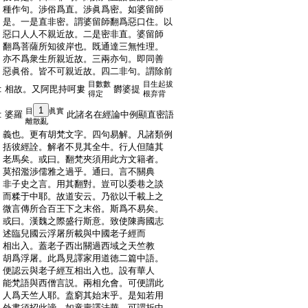
:
種作句。渉俗爲直。渉眞爲密。如婆留師
:
是。一是直非密。謂婆留師翻爲惡口住。以
:
惡口人人不親近故。二是密非直。婆留師
:
翻爲菩薩所知彼岸也。既通達三無性理。
:
亦不爲衆生所親近故。三兩亦句。即同善
:
惡眞俗。皆不可親近故。四二非句。謂除前
目數數
目生起拔
:
相故。又阿毘持呵婁
欝婆提
得定
根弃背
1
目
眞實
:
婆羅
此諸名在經論中例顯直密語
離散亂
:
義也。更有胡梵文字。四句易解。凡諸類例
:
括彼經詮。解者不見其全牛。行人但隨其
:
老馬矣。或曰。翻梵夾須用此方文籍者。
:
莫招濫渉儒雅之過乎。通曰。言不關典
:
非子史之言。用其翻對。豈可以委巷之談
:
而糅于中耶。故道安云。乃欲以千載上之
:
微言傳所合百王下之末俗。斯爲不易矣。
:
或曰。漢魏之際盛行斯意。致使陳壽國志
:
述臨兒國云浮屠所載與中國老子經而
:
相出入。蓋老子西出關過西域之天竺教
:
胡爲浮屠。此爲見譯家用道徳二篇中語。
:
便認云與老子經互相出入也。設有華人
:
能梵語與西僧言説。兩相允會。可便謂此
:
人爲天竺人耶。盍窮其始末乎。是知若用
:
外書須招此謗。如童壽譯法華。可謂折中