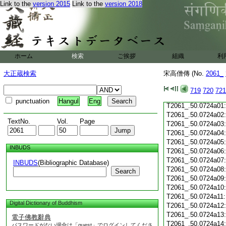
Link to the
version 2015
Link to the
version 2018
T2061_.50.0723c19
T2061_.50.0723c20
T2061_.50.0723c21
T2061_.50.0723c22
T2061_.50.0723c23
T2061_.50.0723c24
ホーム
検索
ご挨拶
組織
利
T2061_.50.0723c25
T2061_.50.0723c26
大正蔵検索
宋高僧傳 (No.
2061_
T2061_.50.0723c27
T2061_.50.0723c28
719
720
721
T2061_.50.0723c29
punctuation
Hangul
Eng
T2061_.50.0724a01
T2061_.50.0724a02
TextNo.
Vol.
Page
T2061_.50.0724a03
T2061_.50.0724a04
T2061_.50.0724a05
INBUDS
T2061_.50.0724a06
T2061_.50.0724a07
INBUDS
(Bibliographic Database)
T2061_.50.0724a08
Search
T2061_.50.0724a09
T2061_.50.0724a10
T2061_.50.0724a11
Digital Dictionary of Buddhism
T2061_.50.0724a12
T2061_.50.0724a13
電子佛教辭典
T2061_.50.0724a14
パスワードがない場合は「guest」でログインしてくださ