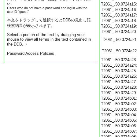
い。
T2061_.50.0724a15
Users who do not have a password can log in with the
T2061_.50.0724a16
userID "guest".
T2061_.50.0724a17
本文をドラッグして選択するとDDBの見出し語
T2061_.50.0724a18
検索結果が表示されます。
T2061_.50.0724a19
T2061_.50.0724a20
Select a portion of the text by dragging your
mouse to view all terms in the text contained in
T2061_.50.0724a21
the DDB. ・
T2061_.50.0724a22
Password Access Policies
T2061_.50.0724a23
T2061_.50.0724a24
T2061_.50.0724a25
T2061_.50.0724a26
T2061_.50.0724a27
T2061_.50.0724a28
T2061_.50.0724a29
T2061_.50.0724b01
T2061_.50.0724b02
T2061_.50.0724b03
T2061_.50.0724b04
T2061_.50.0724b05
T2061_.50.0724b06
T2061_.50.0724b07
T2061_.50.0724b08