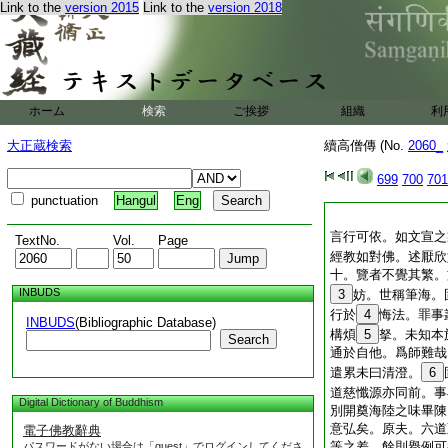
Link to the
version 2015
Link to the
version 2018
ホーム
検索
ご挨拶
組織
利
大正蔵検索
續高僧傳 (No.
2060_
699
700
701
punctuation
Hangul
Eng
言行可依。如文宣之
TextNo.
Vol.
Page
經教如對佛。述厭欣
十。覽者不覺其繁。
INBUDS
3
妨。世稱筆海。
行於
4
悔法。罪事
INBUDS
(Bibliographic Database)
構煩
5
拏。未知本
Search
通於自他。爲師難哉
遣累未曰清澄。
6
道慈懺源亦同前。事
Digital Dictionary of Buddhism
別開奠海陸之味畢陳
意弘矣。原夫。六道
電子佛教辭典
等之差。餘則擧例可
パスワードがない場合は「guest」でログインしてくださ