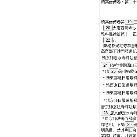
續高僧傳卷＊第二十
續高僧傳卷第
19
20
大唐西明寺沙
雜科聲徳篇第十 正
22
八
陳楊都光宅寺釋慧
高齊鄴下沙門釋道紀
隋京師定水寺釋法
24
隋杭州靈隱山
＊隋
25
蘇州栖霞
＊隋東都慧日道場
＊隋西京日嚴道場
＊隋東都慧日道場
＊隋京師日嚴道場
唐京師玄法寺釋法琰
28
唐京師定水寺
＊唐京師法海寺釋寶
釋慧明。不知
29
明爲目。然其利口奇
雲銘目時事。吐言驚