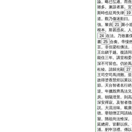
論。略已弘通。而燕
雖多。兼該者寡。宜
斯時也征周失律
19
道。觀乃傷迷歎曰。
強。黎庶
21
厮小
根本。斯甚惑矣。人
24
在法。乃致書
書
25
合奏。帝懍
言。非但梁柱佛法。
王出鎭于越。復請同
能住三年。講堂相委
深不可留也。仍於禹
杜稜。請歸光顯
27
王司空司馬消難。並
故得塗香慧炬以業以
節。天台智者名行絶
逆。年臘既齊爲法兄
房。朝陽澄景。則高
深安禪寂。及智者徴
説。大流法味。載廣
徳。擧朝僧正同請絲
寢。隋祖尚法惟深。
延總府。皆辭以疾。
浦。躬申頂禮。傳以