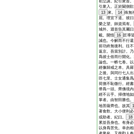
初立講。紀引衆首。
引衆入。正於閫側欻
13
來。
14
殊無
屈。理宜下道。彼曰
榮之望。師資焉有。
城外。迴首告其屬曰
載。開悟
16
匠導
誡也。今解而不行還
前功終無後利。往不
返京。吾當別計。乃
爲彼士俗而行開化。
論也。一帙七卷。以
經像歸戒之本。具羅
之後。與同行七人出
匝七里。士女通集爲
荷擔不恥微行。經書
帚爲一頭。齊佛境内
經不云乎。掃僧地如
掌者。由智田勝也。
地菩薩齊也。故其
著食飮。大小便利必
或助者。紀曰。
18
累並吾身也。有身必
以身爲苦先。幸勿相
者衆矣。又復勸人奉