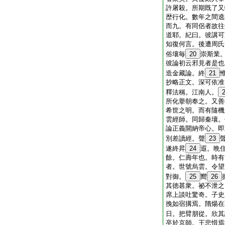
許屠殺。所期既了又
歴行化。數年之間遶
而九。有同侶者故往
道耶。紀曰。彼講可
知復何言。後遭周氏
俗壤毎
20
崇斯業
彼論初云邪見者是也
造金藏論。終
21
抄略正文。深可依准
釋法稱。江南人。
所化擧朝奉之。又善
希世之明。而有隨機
雲經師。同歸秦壤。
論正義開納帝心。即
別差讀經。聲
23
遂終昇
24
遐。晩
餘。仁壽年也。時有
者。世號烏雲。令望
對御。
25
嚮
26
其徳甚衆。祕不泄之
席上談吐驚奇。子史
挽如宿搆焉。隋煬在
日。把臂朋從。欣其
卒於京師。王悲惜焉