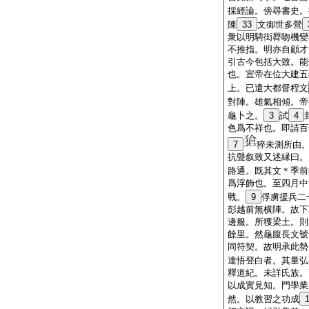
採經論。傍尋書史。
陳
33
文御世多營
衆以明騁衒脣吻機變
不推指。明亦自顧才
引古今包括大致。能
也。宣帝在位大建五
上。已遣大都督程文
對陣。雄氣相傾。帝
龜卜之。
3
試
4
色爲不祥也。即請百
7
猝未測所由
抗聲叙致又述縁曰。
路通。既其文＊季前
爲浮飾也。至四月中
戰。
9
俘虜援兵二
彭越前無横陣。故下
邊服。所獲梁土。則
餘里。然龜腹長文號
同符契。故明承此勢
達悟登白者。其量弘
釋道紀。未詳氏族。
以成實見知。門學業
然。以教習之功成