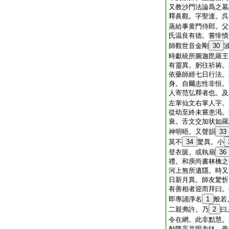
又教沙門法論爲之墓
釋眞觀。字聖達。呉
蒸給事黄門侍郎。父
氏温良有徳。嘗悱憤
師觀世音金剛
30
時獻統所圖迦毘羅王
有靈異。躬往祈祷。
依藥師經七日行法。
身。自爾志性非恒。
人寄范弘釋者也。及
左掌仙文右掌人字。
從幼至終未嘗患渇。
衰。舌文交加状如羅
神明晤。又聲韻
33
莫不
34
驚異。小
登衣篋。或執扇
36
禮。和庾尚書林檎之
河上無所遺隱。時又
日新月異。師友驚忻
有善相者迎而拜曰。
即專誦淨名
1
般若
二親弗許。乃
2
曰
令在網。此非黠慧。
勅降言并賜衣鉢。義