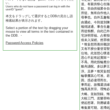
い。
道。有親供祭心生隨
Users who do not have a password can log in with the
飢。非由供福業令自
userID "guest".
所從。無有自作他人
本文をドラッグして選択するとDDBの見出し語
母事也。自外五趣報
検索結果が表示されます。
由通給。今則道別陳
報得諸通。事含生趣
Select a portion of the text by dragging your
而從祭酹。自此已外
mouse to view all terms in the text contained in
the DDB. ・
宅決明罪福。占察投
俗未入深經。然罪積
Password Access Policies
＊惟妄想而善卦難諧
又有不揆分量登冐聖
位地。此並想心懷道
思心不起有起實歸＊
不爲。用此投輪應分
般舟誦呪。多以夢王
淳。且夢＊惟冥妄想
輪擧擲其心可准。若
因。惑必違理而生。
事而起。故懺還須縁
愧爲其所宗。理悔必
大略。並如別録。悔
大較三門。若樂罪時
便起想著。則應破遣
奪集業可期。若滯此