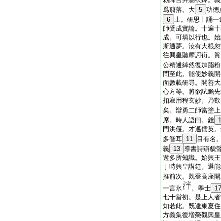
爲翦落。大
5
功徳
6
上。研思十誦一
師受成實論。十遍十
成。可填以行也。始
斯通夢。汝有大根忽
往興皇聽摩訶衍。質
公精通綽然復加脂粉
問至此。能使妙義開
面數載研尋。開善大
心方等。將欲試瞻先
扣寂用程玄妙。乃歎
矣。辯勇二師當塗上
席。時人語曰。錢
門洪偃。才邁儒英。
多智耳
11
目有名
義
13
導書詩辯貌
遊多所知識。始興王
于時興皇講筵。選能
推前次。既登高座開
一言氷
。學士
1
七十當初。是上人者
知若此。既達東夏住
方義集復増榮觀興皇