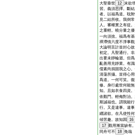
大聖垂世
12
末欲
習。義須思擇。斷結
者。以福爲道。耽附
見二結所收。我倒常
人。審權實之有從。
之重輕。曉分量之優
一向須捨。福爲有基
禪滯情六度不淨事觀
大論明言計並封心故
初定。凡聖通行。非
出要未靜輪迴。但爲
亂善用充靜業。有識
儒素尚捐固我之心。
清蕩所攝。豈得心用
爲道。一何可笑。復
修。身行處世何能無
知。且如衣食四資。
依觀門。輕侮對治。
斯誠福也。謂我能行
行。又是違事。違事
纒諸欲。在凡使性何
傾苦趣。故知因
16
17
觀用漸當缺有
同舟可不
18
免哉