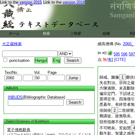
Link to the
version 2015
Link to the
version 2018
ホーム
検索
ご挨拶
組織
利
大正蔵検索
續高僧傳 (No.
2060_
595
596
597
点:
無
/
有
]
[CITE]
punctuation
Hangul
Eng
TextNo.
Vol.
Page
歸戒。圖像
1
榮供
失在對治。宗仰之最
方陳過隙。未及斷除
INBUDS
偏宗定門。下詔述之
INBUDS
(Bibliographic Database)
置禪定寺。四海徴引
Search
悉暮年。有終世者無
倍歸依
2
二世纉暦
雜講徒。故無取矣。
Digital Dictionary of Buddhism
辯所指靡不倒戈。師
不可輕矣。至如慧
電子佛教辭典
觀牛影。智通之感奇
パスワードがない場合は「guest」でログインしてくださ