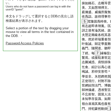
操如鐵石。志概等雲
い。
Users who do not have a password can log in with the
美。又如慧瓉禪主。
userID "guest".
庭擁盛。威儀所擬無
本文をドラッグして選択するとDDBの見出し語
依爲詣。故得理事符
検索結果が表示されます。
5
窊隆固爲時喪。
有志超即承瓉胤。匡
Select a portion of the text by dragging your
訓之規有淪其緒。故
mouse to view all terms in the text contained in
夫慧定兩級各程其器
the DDB. ・
衡。然於祥瑞重沓預
Password Access Policies
叶衞誠。歸定學蓋難
義門。隨聞道。聽即
了經。毎
7
縁極旨
繁焉。或復耽著世定
志圖滅惑。肩頸掛珠
乞食。綜計以爲心道
竭誠。邪仰安形苟＊
學並非。氷想鏗然我
正使現行。封附不除
世網始預法門。博聽
歸神攝慮。憑准聖言
不忘前智。固當人法
未知寧存妄識。如斯
嶺台崖扇其風也復有
門。持犯蒙然動掛