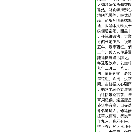
大徳超法師所聽智度
豁然。財食頓清形心
地阿毘曇等。時休法
論。辯析分明義端無
通。因誦本文獲六十
睽便還秦隴。開皇十
寺任統御遺法。大業
方館刊定佛法。後還
五年。煬帝西征。躬
三年州破入京住莊嚴
識達機縁還欲請之。
年還返故寺。以無相
九年二月二十八日。
四。道俗哀慟。若喪
釋道暀。姓周。汝南
聞。古跡勝人心願齊
寺聽阿毘曇心妙達關
山遺軌毎逸言前。隋
軍周羅侯。遠屆廬岳
迹無事音塵。山寺法
命弘道度人。修建僧
擾華戎薦臻。奬撫門
年九月。身示有疾。
墮正在西閣大水池中
火。二十三日。僧正