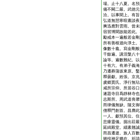
場。止十八夏。名預
備不闕二嚴。武徳元
洽。以事聞上。有旨
弘道無憩寒暄晝談夜
爽迅應對雲雨。曾未
宿習博聞故能若此。
勵戒本一遍般若金剛
所有善根迴向淨土。
像數十龕。寫金剛般
千餘遍。講涅槃八十
論等。遍數難紀。以
十有六。有弟子義淹
乃遷葬蒲坂東原。鑿
釋曇獻。姓張。京兆
虞郷賈氏。淨行無玷
咸所宗仰。所居谷口
遂題寺目爲靜林寺也
志斯所。周武道喪隳
而律儀無缺。隨文御
僧釋門創首。昌膺此
一人。獻預其位。住
悲瘞靈儀。掘出莊嚴
延緝殿堂。緇素翹誠
而昌遷逝。族人百數
雖歿神足猶在。祈請