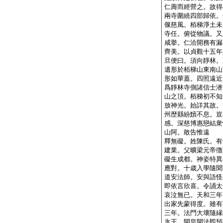
仁壽而經營之。故得
兩寺圍繞四部歸依。
偃慈風。栢梯淨土未
寺任。俯從物議。又
咸擧。仁洽開務有漏
齊美。以貞觀十五年
旦便曰。須向靜林。
遺形於栢梯山東南山
形如華蓋。四照遠近
爲靜林寺側諸信士潜
山之頂。栢梯初不知
放神光。始詳其故。
州歴縣紛黷不息。豈
感。深慈博惠戀結衆
山阿。敢告惟遠
釋無礙。姓陳氏。有
建業。父曠梁元帝徴
礙生成都。神姿特異
應對。十歳入學隨聞
道安法師。安與語怪
即依言欣喜。令誦太
哀泣無已。天和三年
出家先蒙得度。雖有
三年。法門大壞隨縁
氷王。開皇開法即預