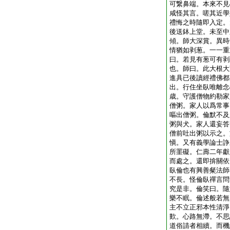
可繋鼻端。本來不見
咸怪其言。嗟其近學
禮悔之時隨即入定。
後送鉢上堂。未至中
傾。師大深賞。異時
情猶如剥葱。一一重
曰。若見有葱可有剥
也。師曰。此大根大
進具已後讀經禮佛都
出。行住坐臥唯離念
歳。守護僧物約勒家
僧粥。家人以爲常事
嘔出僧粥。倫默不及
粥與犬。家人還妄答
僧前吐出粥以示之。
愼。又有義學論士諍
所罣礙。仁壽二年獻
而處之。還即揜關依
臥倫也有興善粲法師
不長。怪倫臥禪言問
究是非。倫笑曰。隨
樂不眠。倫述般若無
主不立正邪本性清淨
歎。心路無滯。不思
道俗請者相續。而機