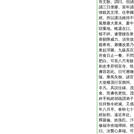
長丈餘。謂曰。但誦
誦三日便瘳。當年誦
律鏡其文理。住寧國
經。所以護法維持不
風整肅大業末。夏中
辯棄地。輒還在口。
槌不碎。遂聲鐘告衆
香願降威力。須臾放
覩希有。屠獵改業乃
衆起浮圖。九級高百
所食日止一餐。不問
肥白。可長八尺有餘
刺史李昇明至寺。怪
膚容若此。日可應噉
隨。乘馬失御。諸官
大使權茂行至鄧州。
非凡。具説往縁。茂
食。而膚色更悦。茂
終手執經胡跪謂弟子
住持無令絶滅。又感
年八月卒。春秋七十
經如初。遠近奔赴。
釋曇倫。姓孫氏。汴
修福寺依端禪師。然
曰。汝繋心鼻端。可