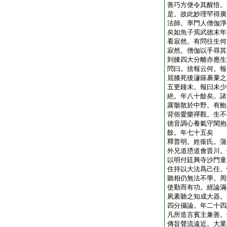
善巧方便令其醒悟。
是。故此妙理罕得廣
法師。率門人僧伽淨
矣如魚子焉武徳末年
看寂然。有問往生何
寂然。僧伽以手尋其
到膝四大分離亦應生
問曰。捨報云何。報
屈膝死後籧篨裹棄之
五更鐘未。報曰未少
絶。年八十餘矣。諸
露骸散於中野。有鮑
背俗愛樂禪觀。生不
徳音調心養氣守閑抱
餘。年七十五矣
釋普明。姓衞氏。蒲
外兄道愻道會晋川。
以明付廷興寺沙門童
住持以大法爲己任。
聽相仍無法不學。周
使勤而有功。經論滿
夙素聽之知成大器。
四分攝論。年二十四
凡所造言賓主兼善。
傳旨聲流遠近。大業