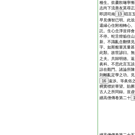
種生。炊爨飮噉寧慚
志尚下流善友莫尋正
即謂司南
13
唱言
早見佛智已明。此並
還縁心住附相轉心。
託。生心念淨豈得會
不停。蛇舌燈焔住山
新。不識亂念翻懷見
字。如斯般輩其量甚
此類。故世諺曰。無
之夫。共歸明徳。返
眞科。不思此言互談
諒在觀門。諸論所陳
則離亂定學之功。見
16
遠渉。等眞俗
稠實標於華望。貽厥
古人之所同録。豈虚
續高僧傳卷第二十
續高僧傳卷第二十五