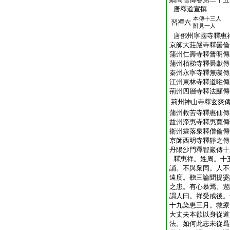
唐釋道宣撰
本傳十三人
習禪六
附見一人
唐鄧州寧國寺釋惠
京師大莊嚴寺釋曇倫
蒲州仁壽寺釋普明傳
蒲州栢梯寺釋曇獻傳
秦州永寧寺釋無礙傳
江州東林寺釋道暀傳
荊州四層寺釋法顯傳
荊州神山寺釋玄爽
蒲州救苦寺釋惠仙傳
益州淨惠寺釋惠寛傳
衞州霖落泉釋僧倫傳
京師西明寺釋靜之傳
丹陽沙門釋智巖傳十
釋惠祥。姓周。十
誦。不與衆同。人不
遠度。聽三論聞提婆
之患。有心慕焉。遊
謂人曰。祥受戒後。
十九染患三月。救療
大丈夫本欲以身從道
法。如何此志未從爲