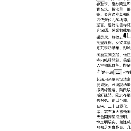
存聽學。纔欲聞道即
蒋名規。授法華一部
寄。發言適竟莫知所
四依齊位九師均徳。
聖言。遂聽法雲寺礭
究深隱。習業數載獨
采毘尼。故得五
洞盡銓衡。及梁運蕩
彫荒學功靡棄。彭城
御暦重闡玄蹤。僧正
寺内結肆開筵。義侶
入室獨冠群英。即解
將化遺
11
旨在
其識用淹華言辯清富
徙遲疑。雖復談柄屡
撤簡綽澄遠。隋氏馭
咸紆延請。隆志存栖
舊敷弘。仍以卒歳。
臥疾。二十日遷化。
寒。雲布彌天雪飛遍
天色開霽星漢澄明。
悼之明瑞矣。然隆慈
順知足無貪爲寶。凡