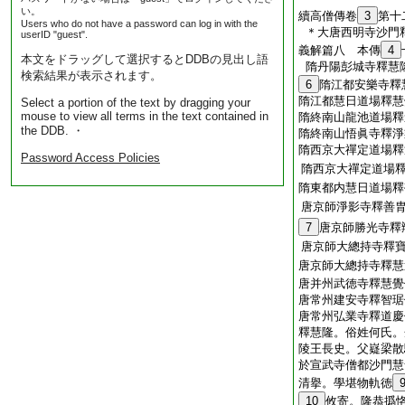
い。
續高僧傳卷
3
第十
Users who do not have a password can log in with the
＊大唐西明寺沙門
userID "guest".
義解篇八 本傳
4
本文をドラッグして選択するとDDBの見出し語
隋丹陽彭城寺釋慧
検索結果が表示されます。
6
隋江都安樂寺釋
隋江都慧日道場釋慧
Select a portion of the text by dragging your
mouse to view all terms in the text contained in
隋終南山龍池道場釋
the DDB. ・
隋終南山悟眞寺釋淨
隋西京大禪定道場釋
Password Access Policies
隋西京大禪定道場
隋東都内慧日道場釋
唐京師淨影寺釋善
7
唐京師勝光寺釋
唐京師大總持寺釋
唐京師大總持寺釋慧
唐并州武徳寺釋慧覺
唐常州建安寺釋智琚
唐常州弘業寺釋道慶
釋慧隆。俗姓何氏。
陵王長史。父嶷梁散
於宣武寺僧都沙門慧
清擧。學堪物軌徳
10
攸寄。隆恭撝