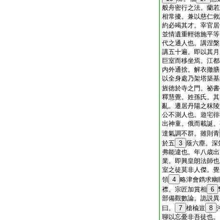
般舟密行之法。蘭若
相常擾。兼以慈仁救
約必竭其才。宰官居
並情遺重輕徳施平等
代之通人也。講涅槃
講五十遍。即以其月
巨室而移坐焉。江都
内外通捨。解衣撤膳
以全身處乃架塔築基
旌徳於寺之門。祕書
釋慧覺。姓孫氏。其
亂。遷居丹陽之秣陵
公不測人也。遊宅徘
出神童。俄而載誕。
達氣調不群。雖則青
於五
3
蔭六塵。深
弗能違也。年八歳出
業。即興皇朗法師也
室之徒莫非人傑。覺
領
4
略津會鐫求幽
襟。宗匠加賞相
6
部備觀數論。詭説異
曰。
7
槍楡豈
8
聊以忘憂非吾徒也。