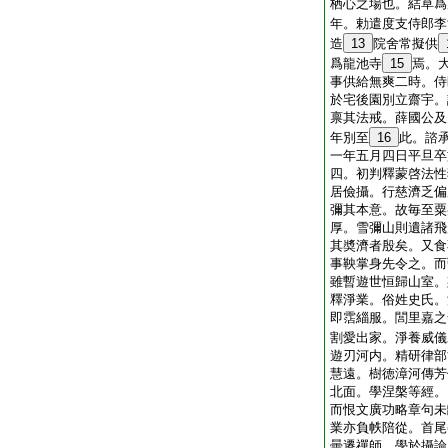
栖心之場也。結草爲
年。勅遣度支侍郎李
造
13
院舍常擬供
爲龍池寺
15
焉。
事供給無爽二時。侍
於宅後園別立齋宇。
禀其法戒。薛國公及
年別至
16
此。諮
一年五月四日平旦卒
四。初判釋蒙啓法性
居儉攝。行慈濟乏偏
彌其本意。故毎至粟
厚。雪彌山則遺諸飛
其奬濟者殷矣。又食
事鞅掌身先令之。而
雖暫遊世恒歸山室。
釋淨業。俗姓史氏。
即霑緇服。閭里嘉之
割愛出家。淨養威儀
遊刃河内。精研律部
慧遠。樹徳漳河傳芳
北面。學涅槃等經。
而恨文廣功略章句未
業亦負帙陪從。首尾
曇遷禪師。學於攝論