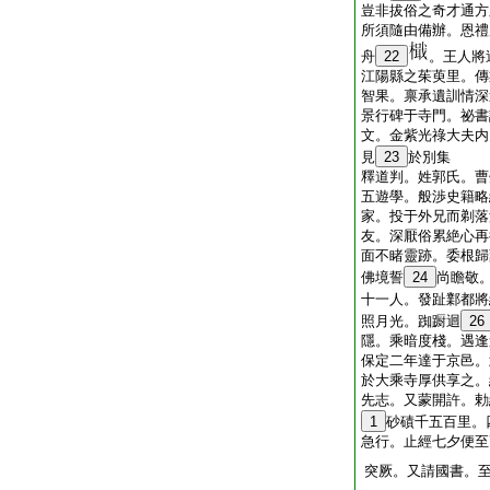
豈非拔俗之奇才通方
所須隨由備辦。恩禮
舟
22
。王人將
江陽縣之茱萸里。傳
智果。禀承遺訓情深
景行碑于寺門。祕書
文。金紫光祿大夫内
見
23
於別集
釋道判。姓郭氏。曹
五遊學。般渉史籍略
家。投于外兄而剃落
友。深厭俗累絶心再
面不睹靈跡。委根歸
佛境誓
24
尚瞻敬
十一人。發趾鄴都將
照月光。踟蹰迴
26
隱。乘暗度棧。遇逢
保定二年達于京邑。
於大乘寺厚供享之。
先志。又蒙開許。勅
1
砂磧千五百里。
急行。止經七夕便至
突厥。又請國書。