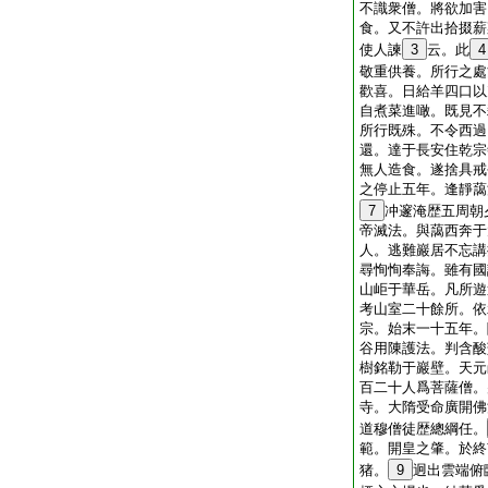
不識衆僧。將欲加害
食。又不許出拾掇薪
使人諫
3
云。此
4
敬重供養。所行之處
歡喜。日給羊四口以
自煮菜進噉。既見不
所行既殊。不令西過
還。達于長安住乾宗
無人造食。遂捨具戒
之停止五年。逢靜藹
7
冲邃淹歴五周朝
帝滅法。與藹西奔于
人。逃難巖居不忘講
尋恂恂奉誨。雖有國
山岠于華岳。凡所遊
考山室二十餘所。依
宗。始末一十五年。
谷用陳護法。判含酸
樹銘勒于巖壁。天元
百二十人爲菩薩僧。
寺。大隋受命廣開佛
道穆僧徒歴總綱任。
範。開皇之肇。於終
猪。
9
迥出雲端俯