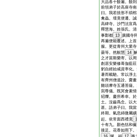
大品各十餘遍。餘則
前領弟子於高座寺南
曰。我若捨形不煩棺
禽蟲。壇竟便遷。誠
高碑寺。沙門法宣爲
釋慧海。姓張氏。清
事鄴都
13
廣國寺
再遍便能覆述。上首
服。更從青州大業寺
曇等。然猷慧
14
之才當斯榮寄。以周
創居安樂修葺伽藍莊
躬自經始咸資率化。
暑而載馳。常以淨土
有齊州僧道詮。齎畫
雞頭摩寺五通菩薩。
寫尊儀。既冥會素情
炤爍。慶所希幸。於
土。沒齒爲念。以大
甚。語弟子曰。我當
終期。氣息綿微屬纊
起。依常面西禮竟
十有九。顏色恬和儼
接足。花香如雨下。
16
墀。福
17
惠