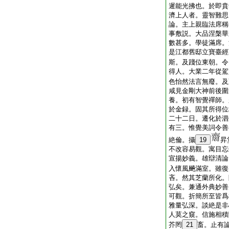
遲能光拂也。於即賁
濟上人者。靈智難思
論。主上親臨法席稱
事敷説。大品涅槃華
數甚多。學徒滿席。
是江都舊邸立寶臺經
斯。及踐位東朝。令
得人。大業二年從駕
色怡然法言無廢。及
咸見金剛大神前後圍
養。初有智覺禪師。
於金録。固其所得位
二十二日。遷化於泗
有三。惟覺美詞令善
絶倫。攝
19
昇
不改容易觀。寓目忘
宣揚妙義。雄辯清論
入懷風飈滿室。雖復
吝。然其芝蘭所化。
弘矣。兼通外典妙善
可觀。折簡所至皆爲
雅量弘深。談絶是非
人莫之窺。信施相積
芥罔
21
畜。止有