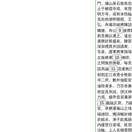
門。攝山泉石致美息
止于栖霞寺焉。有慧
明方等。或有未悟韞
見欣然便即開授。又
弘。布備宗緒將陳請
幽微。布公
9
披襟
新意兩以通之。遠近
廣興於斯盛矣。陳晋
深加禮異并請講衆。
毛喜。護軍將軍孫瑒
左衞將軍
10
傅縡
之間無所推敬。毎見
談高論
11
流連無
朝剋定江表憲令惟新
寺二所。數外伽藍皆
淪毀者多。乃百舍兼
然從其所請。啓沃神
力焉。煬帝昔居藩屏
15
義踰仄席。乃
宜。承栖遲龜山之域
端雄辯。獨演暢於稽
於鏡水。弟子欽風籍
内建慧日道場。延屈
法輪。上人名稱普聞