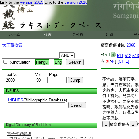
Link to the
version 2015
Link to the
version 2018
ホーム
検索
ご挨拶
組織
利
大正蔵検索
續高僧傳 (No.
2060_
511
512
513
点:
無
/
有
]
[CITE]
punctuation
Hangul
Eng
TextNo.
Vol.
Page
不怖論。落筆而卒。
慰。夫含齒戴髮。無
之故也。夫死由生來
INBUDS
何由有死。見其初生
INBUDS
(Bibliographic Database)
不應怖死。文多不載
Search
當時。敷傳法化光嗣
之悟眞寺。時講京邑
故不廣叙
1
續高僧傳卷
2
Digital Dictionary of Buddhism
電子佛教辭典
パスワードがない場合は「guest」でログインしてくださ