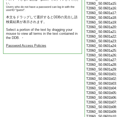
い。
T2060_.50.0601a15
Users who do not have a password can log in with the
T2060_.50.0601a16
userID "guest".
T2060_.50.0601a17
本文をドラッグして選択するとDDBの見出し語
T2060_.50.0601a18
検索結果が表示されます。
T2060_.50.0601a19
T2060_.50.0601a20
Select a portion of the text by dragging your
T2060_.50.0601a21
mouse to view all terms in the text contained in
T2060_.50.0601a22
the DDB. ・
T2060_.50.0601a23
Password Access Policies
T2060_.50.0601a24
T2060_.50.0601a25
T2060_.50.0601a26
T2060_.50.0601a27
T2060_.50.0601a28
T2060_.50.0601a29
T2060_.50.0601b01
T2060_.50.0601b02
T2060_.50.0601b03
T2060_.50.0601b04
T2060_.50.0601b05
T2060_.50.0601b06
T2060_.50.0601b07
T2060_.50.0601b08
T2060_.50.0601b09
T2060_.50.0601b10