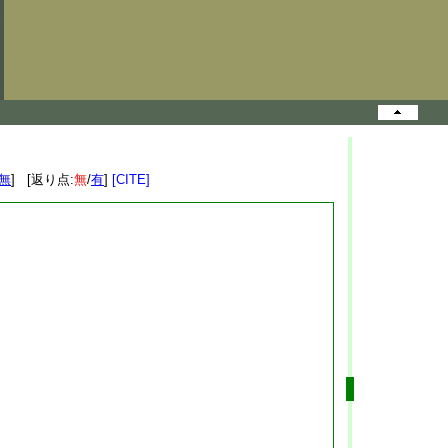
無
] [返り点:
無
/
有
]
[CITE]