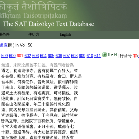
:
深入諸定。勸令出家。父母受娉。及婿家不
:
許。諸道俗官人爲出財贖之。因有度次姉
:
與寛身倶時出家。時隨蜀王秀在益。請入
:
城内。妃爲造精舍。鎭恒供養。嘗出於路。人
:
有疑者。尼召來曰。莫於三寶所生異心。自
:
受罪苦。彼人悔過。有造功徳須物者。燒香
用条件
使い方
English
:
祈請掘地獲金無不充足。斯事非一。至於
:
食飮欲食便食。不食乃經歳序。時人目之
道宣
撰 ) in Vol. 50
:
聖尼。即今本寺猶號聖尼寺也。寛年十三
:
常樂獨坐。面無怒相言常謙下。依空慧寺
599
600
601
602
603
604
605
606
607
608
609
610
611
[行番号:
有
/
:
胤禪師龍懷寺會闍梨所。隨聞經律。一覽
:
無遺。未聞之經曾不知義。有難問者皆爲
:
通之。初造龍懷寺。會有徒屬二百餘人。並
:
令在役。唯放於寛。有怨及者。會曰。斯人是
:
吾本師。何得使作。昔周滅法。依相禪師隱
:
于南山。及隋興教辭師還蜀。嘗受囑云。汝
:
還蜀土大有徒衆。有名惠寛。可將攝也。我
:
憶此事。計師死日當寛受生。無得致怪。自
:
爾在山依閑業定。年三十還綿竹教化四
:
遠。聞名見形並捨邪歸正。其俗信道。父母
:
皆道歸佛。捨宅爲寺。于今見在。綿竹諸村
:
皆爲立寺。堂殿院宇百有餘所。修營至今。
:
年常大齋道俗咸會。正月令節。成都寺七
:
十縣。競迎供待。有大功徳須得經營。但請
:
寛至施物山積。貞觀中有僧名策。持呪有