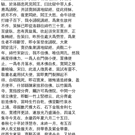
:
驗。於洛縣忽死見閻王。曰比獄中罪人多。
:
應爲誦呪。并請寛師講地獄經。從此得穌。
:
經月不作。復更悶絶。閻王大怒。命牛頭使
:
打鐘子百下。我令誦呪講經。爲衆生故何
:
不作。策穌已即從洛縣往綿竹三十里。未
:
至疲臥。忽有異旋風。吹起須臾至寛所。正
:
集轉經。告策曰。昨所住處大爲勞苦。爲衆
:
生者不得辭苦。即令策登坐誦呪。大衆
:
聞皆流汗。寛仍集衆講地獄經。貞觀二十
:
年。綿竹宋尉云。我不信佛。唯信周孔。然我
:
兩度得佛力。一爲人在門側小便。置佛便
:
止。一爲冬月落水。燒木佛自炙。寛聞之致
:
書曉喩。宋曰。此道人徴異者。當試有靈不。
:
取書名處用拭大便。當即糞門裂脚起不
:
得。自唱我死。即召寛來。雖悔過造經像。盈
:
月便卒。什邡縣陳家捨邪信佛。以竹園爲
:
寺。寛指授分齊。爾許可爲僧院。中間一分
:
堪立佛堂。即斷一竹上竪標云。此分齊處
:
欲造佛寺。當時生竹自乾。佛堂斷竹泉水
:
上涌。尋掘數尺獲大石。石下金瓶舍利七
:
粒。寛禮拜更請。遂放光乃盛滿合。四遠又
:
集寺今見在。永徽四年夏六月二十五日。
:
春秋七十卒於淨慧寺。未終一月。有五百
:
神人長丈餘服天衣。持華香及紫金華臺。
:
從西方來迎。寛辭不堪。發遣令去。又於終