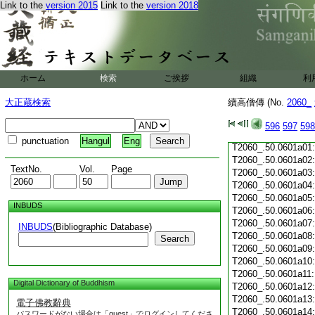
Link to the
version 2015
Link to the
version 2018
T2060_.50.0600c19
T2060_.50.0600c20
T2060_.50.0600c21
T2060_.50.0600c22
T2060_.50.0600c23
T2060_.50.0600c24
ホーム
検索
ご挨拶
組織
利
T2060_.50.0600c25
T2060_.50.0600c26
大正蔵検索
續高僧傳 (No.
2060_
T2060_.50.0600c27
T2060_.50.0600c28
596
597
598
T2060_.50.0600c29
punctuation
Hangul
Eng
T2060_.50.0601a01
T2060_.50.0601a02
TextNo.
Vol.
Page
T2060_.50.0601a03
T2060_.50.0601a04
T2060_.50.0601a05
INBUDS
T2060_.50.0601a06
T2060_.50.0601a07
INBUDS
(Bibliographic Database)
T2060_.50.0601a08
Search
T2060_.50.0601a09
T2060_.50.0601a10
T2060_.50.0601a11
Digital Dictionary of Buddhism
T2060_.50.0601a12
T2060_.50.0601a13
電子佛教辭典
T2060_.50.0601a14
パスワードがない場合は「guest」でログインしてくださ