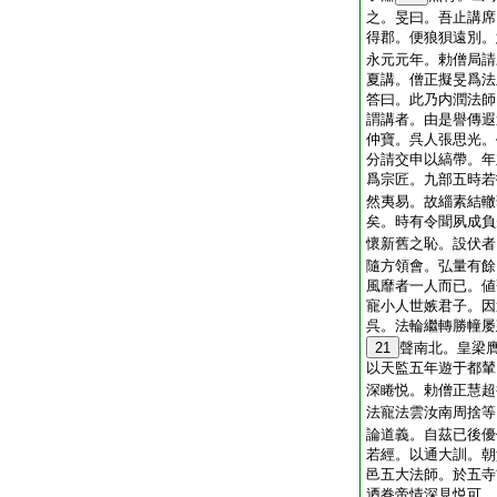
之。旻曰。吾止講席
得郡。便狼狽遠別。
永元元年。勅僧局請
夏講。僧正擬旻爲法
答曰。此乃内潤法師
謂講者。由是譽傳遐
仲寶。呉人張思光。
分請交申以縞帶。年
爲宗匠。九部五時若
然夷易。故緇素結轍
矣。時有令聞夙成負
懷新舊之恥。設伏者
隨方領會。弘量有餘
風靡者一人而已。値
寵小人世嫉君子。因
呉。法輪繼轉勝幢屡
21
聲南北。皇梁
以天監五年遊于都輦
深睠悦。勅僧正慧超
法寵法雲汝南周捨等
論道義。自茲已後優
若經。以通大訓。朝
邑五大法師。於五寺
迺眷帝情深見悦可。