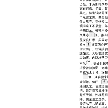
己任。宋吏部郎呉郡
家在何處。旻曰。貧
異之。特進張緒見而
＊陵雲之氣。由是顯
住白馬寺。寺僧多以
韻清遠了不厝意。年
率由自至。喪禮畢移
久居寺
1
任。雅有
旻安貧好學。與同寺
柔次
3
達亮四公經
假衣而行。往返諮詢
課如此。大明數論究
表知裏。内鑒諸己旁
不氷
。雖命世碩
振發曾無擁滯。光緒
帝竟陵王子良。深相
王
5
儉。延請僧宗
皆摧敵。儉曰。
6
遙園見之。使難道融
切。衆皆覩其風神服
超悟天體。性極照窮
陣。便是過之遠矣。
於普弘寺共講成實。
旻於末席論議。詞旨