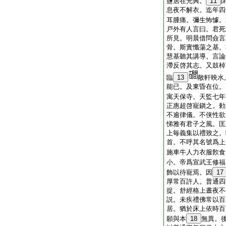
鹽居在光興。
11
息夜不解衣。迄年四
耳腫痛。彌生怖懅。
戸外有人言曰。君死
所見。明晨借問僉言
骨。斯實懺蕩之基。
慧基聽其講導。言論
滯反啓其志。又鼓棹
臨
13
敞軒映水
能已。及東昏在位。
寓天保寺。天監七年
正惠超啓寵鎭之。勅
不逾律儀。不侠性欲
悌雅有君子之風。匡
上毎義集以禮致之。
首。不呼其名號爲上
施車牛人力衣服飮食
小。帝爲宣武王修福
飾以待寵焉。因
17
厚常百許人。普通四
捉。舒經格上晝夜不
説。未疾禮佛常以百
居。猶於床上依時百
願與本
18
無異。