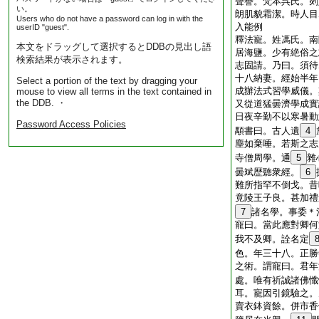
聲譽。梵本呉氏。剡
い。
朗肌貌霜潔。時人目
Users who do not have a password can log in with the
入能例
userID "guest".
釋法寵。姓馮氏。南
本文をドラッグして選択するとDDBの見出し語
居海鹽。少有絶俗之
検索結果が表示されます。
志固請。乃曰。須待
十八納妻。經始半年
Select a portion of the text by dragging your
成辦法式習學威儀。
mouse to view all terms in the text contained in
the DDB. ・
又從道猛曇濟學成實
日夜辛勤不以寒暑動
Password Access Policies
顒書曰。古人遺
4
塵如棄唾。若斯之志
寺僧周學。通
5
雜
曇斌歴聽衆經。
6
難所指罕不倒戈。昔
竟陵王子良。甚加禮
7
諸名學。事委＊
寵曰。當此應對卿何
我不及卿。詮名定
色。年三十八。正勝
之術。謂寵曰。君年
處。唯有祈誠諸佛懺
耳。寵因引鏡驗之。
賣衣鉢資餘。併市香