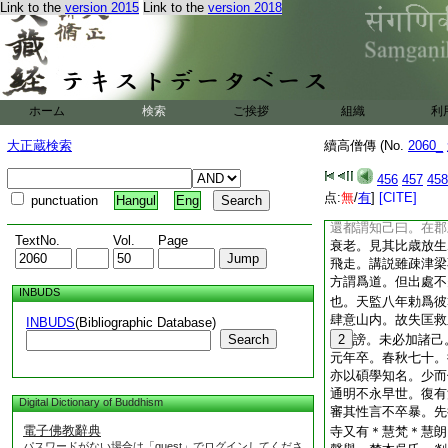
Link to the
version 2015
Link to the
version 2018
與富貴遊往。行不苟
之物構改住寺。以天
一。葬于山墓
釋僧若。莊嚴寺僧璩
嚴見之前傳。若少而
出家。住虎丘東山精
ホーム
検索
ご挨拶
組織
利
善。性好勤學。出都
數通達。道俗器賞。
大正蔵検索
續高僧傳 (No.
2060_
尚書陸澄深相待接。
東返虎丘。栖身幽室
456
457
458
自足雲霞。雖復茹菜
点:
無
/
有
]
[CITE]
punctuation
Hangul
Eng
任運罕復經懷。瑯瑯
還都謂知己曰。在郡
TextNo.
Vol.
Page
衰老。見其比歳放生
飛走。講説雖疎津梁
方謂爲道。但出處不
INBUDS
也。天監八年勅爲彼
肆意山内。故失匡救
INBUDS
(Bibliographic Database)
Search
2
謗。未必加諸己
元年卒。春秋七十。
亦以碩學知名。少而
通明不永早世。復有
Digital Dictionary of Buddhism
審其性言不卒暴。先
電子佛教辭典
寺又有＊慧梵＊慧朗
パスワードがない場合は「guest」でログインしてくださ