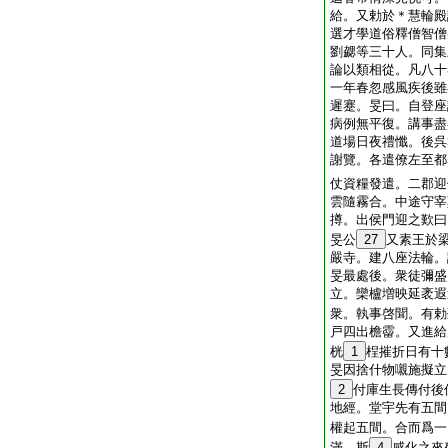
給。又勅於＊慧輪殿
選才學道俗釋僧智僧
劉勰等三十人。同集
論以類相從。凡八十
一年春忽感風疾後雖
遲蹇。旻曰。自登座
病例無平復。講事盡
道場日夜禮懺。後呉
謝覽。各遣僚左至都
仗資糧發遣。二郡迎
雲隨霧合。中途守宰
撙。出侯門迎之歎曰
旻公
27
又素王於
嚴寺。建八座法輪。
旻最處後。衆徒彌盛
立。欒櫨増映延袤遐
衆。執事啓聞。有勅
戸四出檐霤。又進給
桄
1
桯摧折日有十
旻因捨什物嚫施擬立
2
付庫生長傳付後
地經。堂宇先有五間
權起五間。合而爲一
滿。斯
4
感化之來