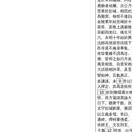
應聽者傾屬。次公乃
受業於彭城。精思此
爲難窟。毎恨不逢勍
金陵累年始見竭於今
當答。及晩上講裁復
容顧四坐曰。後生可
六。永明十年始於興
法師高視當世排競下
邑寺莫不掩扉畢集。
坐皆重膝不謂爲迮。
倦。皆仰之如日月矣
萬里相造。自晋宋相
大語競相誇罩。及旻
變如神。言氣典正。
多謙讓。未
9
常以
入禪定。其爲道俗所
10
折剖磐隱通古
悟。庶方蕩諸異論大
日下。聽衆千餘。孜
太守彭城劉業。嘗謂
以立義多儒。答曰。
通經。齊時重僧柔。
依經文。文玄則玄。
子蕭
12
照胄。出