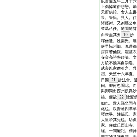
以普通五年三月十六
上傷悼道俗悲戀。勅
天府供給。舍人主書
果。管氏。呉人。住
諸經術。又剡縣公車
並爲己任。隨問隨答
而未盡其要
19
妙
釋僧遷。姓樂氏。襄
儉早協州郷。晩遊都
房淨若仙觀。潔整衣
寺寶亮諮學經論。文
方稜不撓高自崇遇。
武帝以家僧引之。呉
禮。天監十六年夏。
日因
21
計法會。
曰。卿何忽問此。而
與卿同出西州倶爲沙
接。便欲
22
陵駕
如也。衆人滿坐詡有
此也。以普通四年卒
釋僧旻。姓孫氏。家
大皇帝其先也。幼孤
家。住虎丘西山寺。
經。一聞能記。精神
輩言謔及諸典禮。未