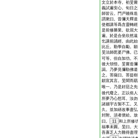
文立於本寺。初旻嘗
義試遍安心。旬日之
師皆云。門戸雖殊造
謂衆曰。昔彌天釋道
使都講等爲含靈轉經
是前修勝業。欲屈大
遍。於是合坐欣然遠
乞講前誦經。由此始
比丘。勤學自勵。願
旻法師毘婆尸佛。已
可等。但自加功。不
後大領悟。旻嘗造彌
謁。乃夢見彌勒佛遣
之。菩薩曰。菩提樹
頗宣其言。旻聞而勗
唯一。乃是好惡之先
後代廢之。正以俗人
所夢乃心想耳。汝勿
諸牆宇古製不工。又
久。並加繕改事盡弘
封附。須者便給。放
曰。
11
和上所修
福事未圓。旻曰。大
吾寡乏人力難得盡理