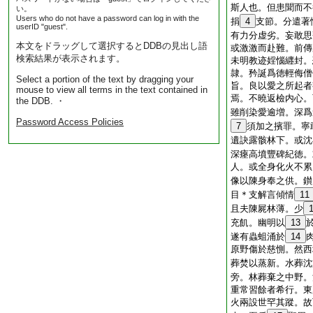
斯人也。但患聞而不
い。
Users who do not have a password can log in with the
捐
4
支節。分遣著
userID "guest".
有力分虚劣。妄敢思
本文をドラッグして選択するとDDBの見出し語
或激激而赴難。前傳
検索結果が表示されます。
未明教迹婬惱纒封。
隷。矜誕爲徳輕侮僧
Select a portion of the text by dragging your
旨。良以愛之所起者
mouse to view all terms in the text contained in
焉。不曉返檢内心。
the DDB. ・
雖削染愛逾増。深爲
Password Access Policies
7
須加之擯罪。寧
遺訣露骸林下。或沈
深瘞高墳豐碑紀徳。
人。或全身化火不累
像以陳身奉之供。鑚
目＊支解言傾情
11
且夫陳屍林薄。少
充飢。幽明以
13
遂有蟲蛆涌於
14
原野傷於慈惻。然西
葬焚以蒸新。水葬沈
旁。林葬棄之中野。
重常習餘者希行。東
火兩設世罕其蹤。故