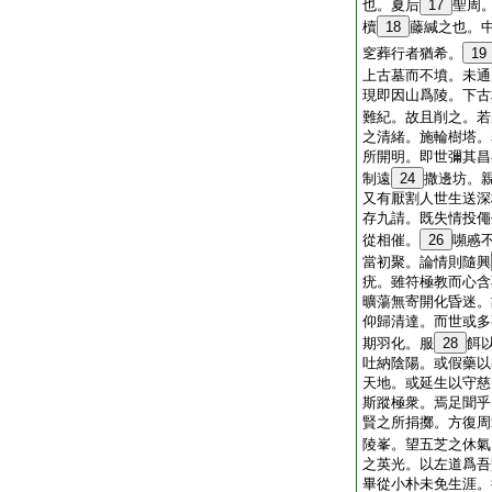
也。夏后
17
聖周
櫝
18
藤緘之也。
窆葬行者猶希。
19
上古墓而不墳。未通
現即因山爲陵。下古
難紀。故且削之。若
之清緒。施輪樹塔。
所開明。即世彌其昌
制遠
24
撒邊坊。
又有厭割人世生送深
存九請。既失情投僶
從相催。
26
嚬慼
當初聚。論情則隨興
疣。雖符極教而心含
曠蕩無寄開化昏迷。
仰歸清達。而世或多
期羽化。服
28
餌
吐納陰陽。或假藥以
天地。或延生以守慈
斯蹤極衆。焉足聞乎
賢之所捐擲。方復周
陵峯。望五芝之休氣
之英光。以左道爲吾
畢從小朴未免生涯。