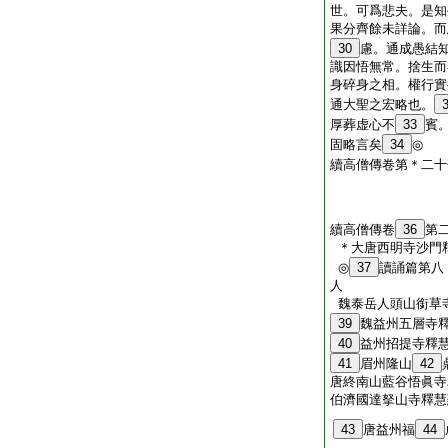
世。可爲悲夫。是知
果分齊餘未詳論。而
30
慮。通成愚結
識因悟無常。捨生而
身碎身之相。權行實
通大聖之宏略也。
厚葬虚心不
33
賓
固略言矣
34
◎
續高僧傳卷第＊二十
續高僧傳卷
36
第
＊大唐西明寺沙門
◎
37
讀誦篇第八
人
魏泰岳人頭山銜草
39
魏益州五層寺
40
益州招提寺釋
41
眉州隆山
42
唐終南山藍谷悟眞寺
伯濟國達拏山寺釋慧
43
唐益州福
44