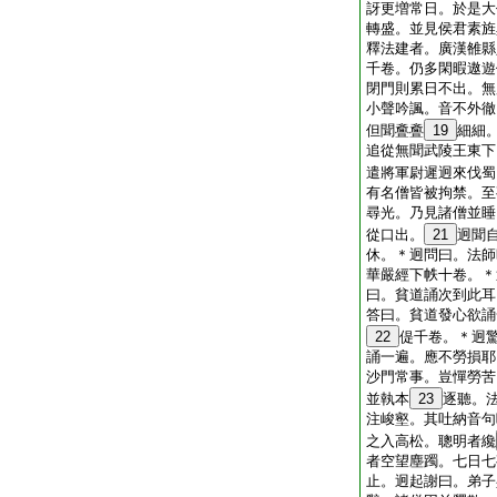
訝更増常日。於是大
轉盛。並見侯君素旌
釋法建者。廣漢雒縣
千卷。仍多閑暇遨遊
閉門則累日不出。無
小聲吟諷。音不外徹
但聞斖斖
19
細細
追從無聞武陵王東下
遣將軍尉遲迥來伐蜀
有名僧皆被拘禁。至
尋光。乃見諸僧並睡
從口出。
21
迥聞
休。＊迥問曰。法師
華嚴經下帙十卷。＊
曰。貧道誦次到此耳
答曰。貧道發心欲誦
22
偍千卷。＊迥
誦一遍。應不勞損耶
沙門常事。豈憚勞苦
並執本
23
逐聽。
注峻壑。其吐納音句
之入高松。聰明者纔
者空望塵躅。七日七
止。迥起謝曰。弟子