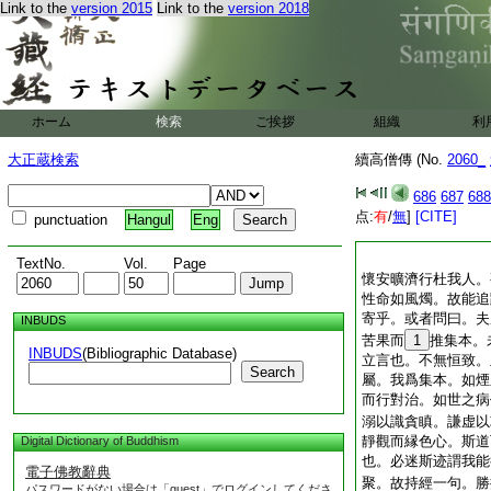
Link to the
version 2015
Link to the
version 2018
ホーム
検索
ご挨拶
組織
利
大正蔵検索
續高僧傳 (No.
2060_
686
687
688
点:
有
/
無
]
[CITE]
punctuation
Hangul
Eng
TextNo.
Vol.
Page
懷安曠濟行杜我人。
性命如風燭。故能追
寄乎。或者問曰。夫
INBUDS
苦果而
1
推集本。
INBUDS
(Bibliographic Database)
立言也。不無恒致。
Search
屬。我爲集本。如煙
而行對治。如世之病
溺以識貪瞋。謙虚以
靜觀而縁色心。斯道
Digital Dictionary of Buddhism
也。必迷斯迹謂我能
電子佛教辭典
聚。故持經一句。勝
パスワードがない場合は「guest」でログインしてくださ