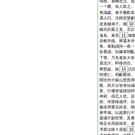
得經。泰轉悲泣。巡
一＊幞。命人取之。
無濕處。泰不勝歡喜
漉人曰。法師悲號劇
是貪錢弟子。雖
10
錢充莊嚴之直。言訖
遠矣。泰至
11
城
及帙并函。將還本寺
香。泰勤誦持一夜一
欲看讀。恒嫌泰鬧亂
下聲。乃見泰前大有
退流汗。即移所住。
釋慧超。姓
13
汎
性懷仁。弱齡厭俗。
聞光州大蘇山慧思禪
觀。與天台智者仙城
業。行優智遠徳冠時
神府。得忍人也。及
經。停亟移歳序。自
藥坐禪冀言終老。隋
會帝城。以超業行不
凝攝不顧世華。及勇
移定水高振徳音。道
淨業法師卜居藍
15