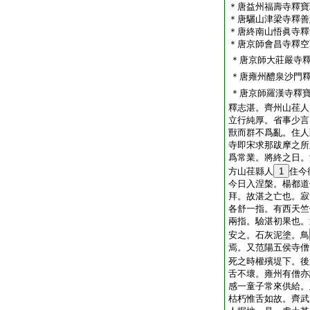
＊唐益州福壽寺釋寶
＊唐驪山津梁寺釋善
＊唐終南山悟眞寺釋
＊唐京師會昌寺釋空
＊唐京師大莊嚴寺
＊唐雍州醴泉沙門
＊唐京師羅漢寺釋
釋志湛。齊州山荏人
立行純厚。省事少言
獸而群不爲亂。住人
寺即宋求那跋摩之所
爲常業。將終之日。
方山荏縣人
1
住今
今日入涅槃。楊都道
拜。故湛之亡也。寂
各舒一指。有西天竺
兩指。驗湛初果也。
安之。石灰泥塗。鳥
焉。又范陽五侯寺僧
死之時權殯堤下。後
舌不壞。雍州有僧亦
感一童子常來供給。
枯朽惟舌如故。齊武