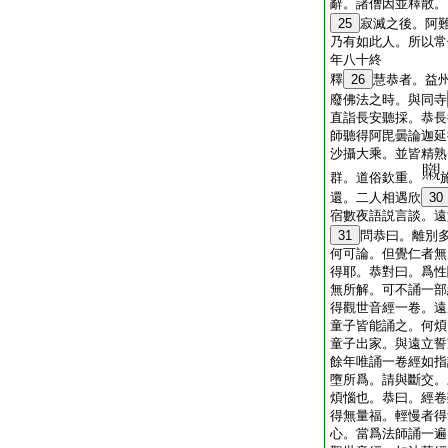
辭。諸僧因並釋散。
25
寂滅之後。阿
乃有如此人。所以常
年八十終
釋
26
慧恭者。益
廢佛法之時。與同寺
直詣長安聽採。恭長
師聽得阿毘曇論迦延
沙攝大乘。並皆精熟
群。道俗欽重。
還。二人相遇欣
30
宿數夜語説言談。遠
31
問恭曰。離別
何可論。但覺仁者無
得耶。恭對曰。爲性
無所解。可不誦一部
得觀世音經一卷。遠
童子皆能誦之。何煩
童子出家。與遠立誓
餘年唯誦一卷經如指
墮所爲。請與斷交。
煩惱也。恭曰。經卷
得無量福。輕慢者得
心。當爲法師誦一遍