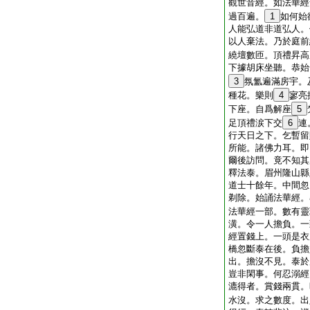
觀世音經。如法華經
過百遍。
1
如何始
人能弘道非道弘人。
以人棄法。乃於庭前
繞壇數匝。頂禮昇高
下據胡床坐聽。恭始
3
氛氳遍滿房宇。
種花。樂則
4
寥亮
下座。自爲解座
5
足頂禮涙下交
6
連
行天日之下。乞暫留
所能。諸佛力耳。即
爾後訪問。竟不知其
釋法泰。眉州隆山縣
道士十餘年。中間忽
剃除。始誦法華經。
法華經一部。數有靈
潢。令一人擔負。一
經置錢上。一頭是衣
橋忽斷泰在後。負擔
出。擔沒不見。泰於
豈非閑事。何忍溺經
漉得者。賞錢兩貫。
水沒。求之數度。出