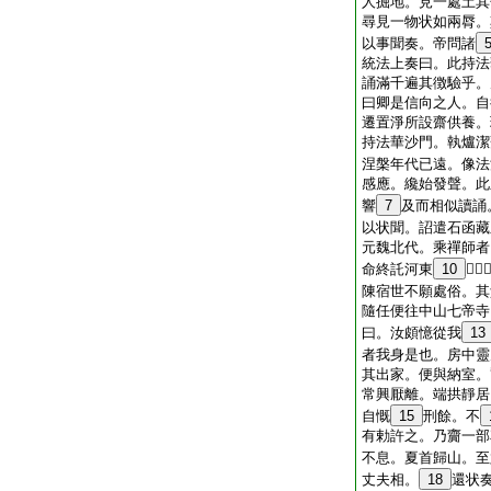
人掘地。見一處土其
尋見一物状如兩脣。
以事聞奏。帝問諸
統法上奏曰。此持法
誦滿千遍其徴驗乎。
曰卿是信向之人。自
遷置淨所設齋供養。
持法華沙門。執爐潔
涅槃年代已遠。像法
感應。纔始發聲。此
響
7
及而相似讀誦
以状聞。詔遣石函藏
元魏北代。乘禪師者
命終託河東
10
𦵮氏
陳宿世不願處俗。其
隨任便往中山七帝寺
曰。汝頗憶從我
13
者我身是也。房中靈
其出家。便與納室。
常興厭離。端拱靜居
自慨
15
刑餘。不
有勅許之。乃齎一部
不息。夏首歸山。至
丈夫相。
18
還状