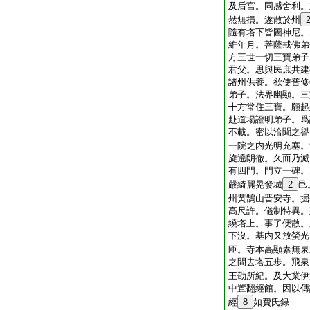
及后宮。同感舍利。
然無損。遂散於州
隨有塔下皆圖神尼。
維年月。菩薩戒佛弟
方三世一切三寶弟子
君父。思與民庶共建
諸州供養。欲使普修
弟子。法界幽顯。三
十方常住三寶。願起
赴道場證明弟子。爲
不載。密以洽聞之譽
一院之内光明充塞。
旋遶朗徹。久而乃滅
有四門。門立一碑。
嚴綺麗晃發城
2
邑
州黄鵠山晋安寺。掘
高尺許。儀制特異。
繞塔上。事了便散。
下沒。基内又放螢光
匝。寺本高顯素無泉
之間去塔五歩。飛泉
王劭所紀。及大業伊
中置翻經館。因以傳
經
8
如費氏録