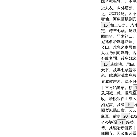
照室流溢外戸。紫氣
染人衣。内外驚禁。
之。寒甚幾絶。困不
智仙。河東蒲坂劉氏
15
和上失之。恐
定。時年七歳。遂以
因而至。語太祖曰。
尼遂名帝爲那羅延。
又曰。此兒來處異倫
太祖乃割宅爲寺。内
不敢名問。後皇妣來
16
遑墮地。尼曰
天下。及年七歳告帝
來。佛法當滅由兒興
道成敗吉凶。莫不符
十三方始還家。積
及周滅二教。尼隱皇
改。帝後果自山東入
如尼言。及登
19
闍梨以爲口實。又云
麻豆。前身
20
似
至今樂聞
21
鐘聲
傳。其龍潜所經四十
興國寺。因改般若爲