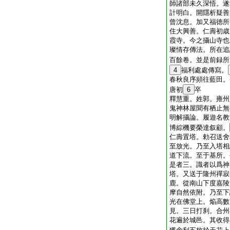
師諸部未久深悟。遂
計明白。開隱析疑善
曾沈息。加又福徳所
住大興善。仁壽初歳
霞寺。今之攝山寺也
璨情存傳法。所在追
百餘卷。並是前録所
4
福利處處傳寫。
春秋良序頻往藍田。
唐初
6
卒
釋慧重。姓郭。雍州
鬼神林屋聞有栖止無
明解攝論。履遊名教
博綜機要榮達叙顧。
仁壽置塔。勅召送舍
至放光。乃至入塔相
道下流。至于基所。
是者三。識者以爲神
塔。又送于隆州禪寂
鹿。從南山下度嘉陵
摩自然依附。乃至下
光在佛堂上。焔高數
見。三日打刹。合州
花遍於城邑。其收得