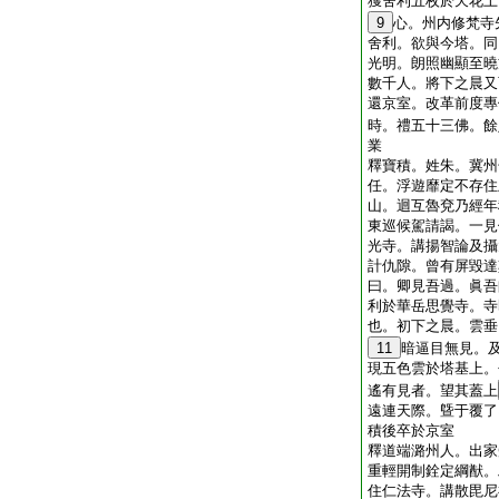
獲舍利五枚於天花上
9
心。州内修梵寺
舍利。欲與今塔。同
光明。朗照幽顯至曉
數千人。將下之晨又
還京室。改革前度專
時。禮五十三佛。餘
業
釋寶積。姓朱。冀州
任。浮遊靡定不存住
山。迴互魯兗乃經年
東巡候駕請謁。一見
光寺。講揚智論及攝
計仇隙。曾有屏毀達
曰。卿見吾過。眞吾
利於華岳思覺寺。寺
也。初下之晨。雲垂
11
暗逼目無見。
現五色雲於塔基上。
遙有見者。望其蓋上
遠連天際。曁于覆了
積後卒於京室
釋道端潞州人。出家
重輕開制銓定綱猷。
住仁法寺。講散毘尼