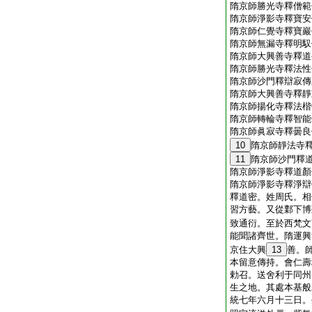
隋京師勝光寺釋僧範
隋京師淨影寺釋寶安
隋京師仁覺寺釋寶巖
隋京師無漏寺釋明馭
隋京師大興善寺釋道
隋京師勝光寺釋法性
隋京師沙門釋辯寂傳
隋京師大興善寺釋靜
隋京師揚化寺釋法楷
隋京師轉輪寺釋智能
隋京師眞寂寺釋曇良
10
隋京師靜法寺
11
隋京師沙門釋
隋京師淨影寺釋道顏
隋京師淨影寺釋淨辯
釋道密。姓周氏。相
習方藝。又從鄴下博
致通衍。至於西梵文
能聞諸齊世。隋運興
京住大興
13
善。
本留意傳持。會仁壽
勅召。送舍利于同州
生之地。其處本基般
統七年六月十三日。