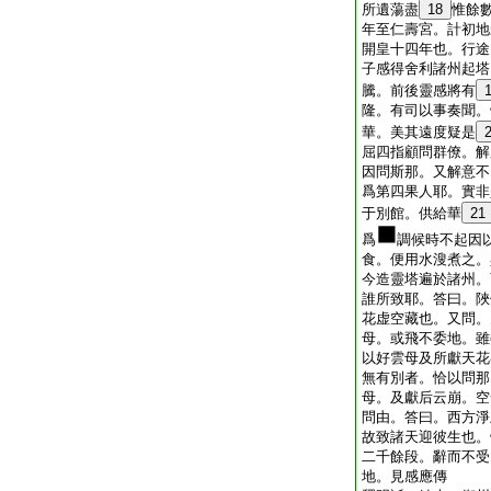
所遺蕩盡
18
惟餘
年至仁壽宮。計初地
開皇十四年也。行途
子感得舍利諸州起塔
騰。前後靈感將有
隆。有司以事奏聞。
華。美其遠度疑是
屈四指顧問群僚。解
因問斯那。又解意不
爲第四果人耶。實非
于別館。供給華
21
爲
調候時不起因
食。便用水溲煮之。
今造靈塔遍於諸州。
誰所致耶。答曰。陜
花虚空藏也。又問。
母。或飛不委地。雖
以好雲母及所獻天花
無有別者。恰以問那
母。及獻后云崩。空
問由。答曰。西方淨
故致諸天迎彼生也。
二千餘段。辭而不受
地。見感應傳