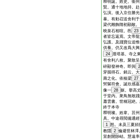
釋明誕。姓史。衞州
賢。通十地地持。赴
弘演。後入京住勝光
暴。有勅召送舍利于
梁代雕飾隋初顯敞。
映泉石相喧。邑
23
者皆忘返焉。文帝龍
弘護。及踐寶位追惟
供養。仍又改爲大興
24
厝塔基。寺之
有舍利八枚。聚散呈
碎顯發神奇。即與
穿掘得石。銘云。大
壽之化。依檢梁
27
髣髴符會。誕欣感嘉
像一
28
躯。擧高
于堂内。衆鳥無敢踐
蕭雲書。世稱冠絶。
終于本寺
釋明璨。姓韋。莒州
具。中途尋閲備通經
1
怒。未及三夏頻
教隱
2
倫避世林澤
宣創開陟岵。慧遠率