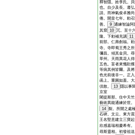
釋智隱。姓李氏。貝
也。自少及長。遵弘
請。而神氣俊卓雅尚
倦。開皇七年。勅召
善。
9
通練智論阿
其窟
10
冗。至十
隆。下勅補充講
11
前部。仁壽創福。勅
寺。寺即蜀王秀之所
彌昌。傾其金貝。尋
莘州。天雨異花人得
五色。盲者來懺欻獲
等病其例皆爾。及將
色光前後非一。正入
函上。重圓如蓋。大
倶散。
13
隱以事
京室
闍提斯那。住中天竺
藝術異能通練於世。
14
裂。所開之處
石碑。文云。東方震
王名堅意建立三寶起
欣感嘉瑞相慶希有。
尋斯靈相。初發祖送