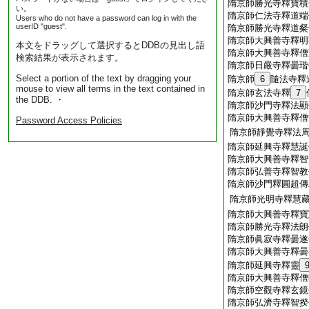
隋京師勝光寺釋寶積
い。
隋京師仁法寺釋道端
Users who do not have a password can log in with the
userID "guest".
隋京師勝光寺釋道粲
隋京師大興善寺釋明
本文をドラッグして選択するとDDBの見出し語
隋京師大興善寺釋僧
検索結果が表示されます。
隋京師日嚴寺釋曇瑎
Select a portion of the text by dragging your
隋京師
6
隨法寺釋
mouse to view all terms in the text contained in
隋京師玄法寺釋
7
the DDB. ・
隋京師沙門寺釋法顯
隋京師大興善寺釋僧
Password Access Policies
隋京師靜覺寺釋法
隋京師延興寺釋慧誕
隋京師大興善寺釋智
隋京師弘善寺釋智教
隋京師沙門釋圓超傳
隋京師光明寺釋慧
隋京師大興善寺釋寶
隋京師勝光寺釋法朗
隋京師眞寂寺釋曇遂
隋京師大興善寺釋曇
隋京師延興寺釋靈
隋京師大興善寺釋僧
隋京師空觀寺釋玄鏡
隋京師弘濟寺釋智揆