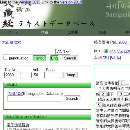
Link to the
version 2015
Link to the
version 2018
ホーム
検索
ご挨拶
組織
利
大正蔵検索
續高僧傳 (No.
2060_
663
664
665
点:
有
/
無
]
[CITE]
punctuation
Hangul
Eng
TextNo.
Vol.
Page
續高僧傳卷第
1
二
INBUDS
＊大唐西明寺沙門
INBUDS
(Bibliographic Database)
感
2
通下
3
正
Search
隋京師大興善寺釋
5
隋京師經藏寺釋
隋中天竺國沙門闍提
隋京師勝光寺釋明誕
Digital Dictionary of Buddhism
隋京師大興善寺釋明
電子佛教辭典
隋京師大興善寺釋慧
パスワードがない場合は「guest」でログインしてくださ