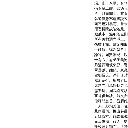
場。止十八夏。名預
備不闕二嚴。武徳元
洽。以事聞上。有旨
弘道無憩寒暄晝談夜
爽迅應對雲雨。曾未
宿習博聞故能若此。
勵戒本一遍般若金剛
所有善根迴向淨土。
像數十龕。寫金剛般
千餘遍。講涅槃八十
論等。遍數難紀。以
十有六。有弟子義淹
乃遷葬蒲坂東原。鑿
釋曇獻。姓張。京兆
虞郷賈氏。淨行無玷
咸所宗仰。所居谷口
遂題寺目爲靜林寺也
志斯所。周武道喪隳
而律儀無缺。隨文御
僧釋門創首。昌膺此
一人。獻預其位。住
悲瘞靈儀。掘出莊嚴
延緝殿堂。緇素翹誠
而昌遷逝。族人百數
雖歿神足猶在。祈請