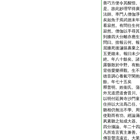
善巧方便令其醒悟。
是。故此妙理罕得廣
法師。率門人僧伽淨
矣如魚子焉武徳末年
看寂然。有問往生何
寂然。僧伽以手尋其
到膝四大分離亦應生
問曰。捨報云何。報
屈膝死後籧篨裹棄之
五更鐘未。報曰未少
絶。年八十餘矣。諸
露骸散於中野。有鮑
背俗愛樂禪觀。生不
徳音調心養氣守閑抱
餘。年七十五矣
釋普明。姓衞氏。蒲
外兄道愻道會晋川。
以明付廷興寺沙門童
住持以大法爲己任。
聽相仍無法不學。周
使勤而有功。經論滿
夙素聽之知成大器。
四分攝論。年二十四
凡所造言賓主兼善。
傳旨聲流遠近。大業