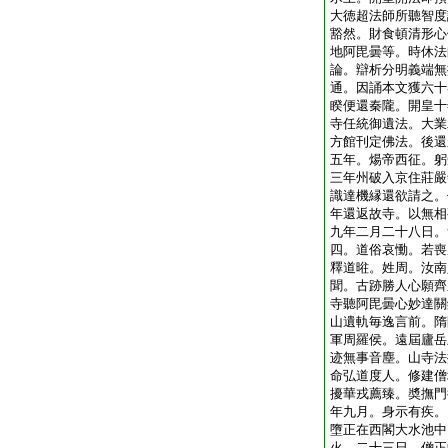
大徳超法師所聽智度
豁然。財食頓清形心
地阿毘曇等。時休法
論。辯析分明義端無
通。因誦本文獲六十
睽便還秦隴。開皇十
寺任統御遺法。大業
方館刊定佛法。後還
五年。煬帝西征。躬
三年州破入京住莊嚴
識達機縁還欲請之。
年還返故寺。以無相
九年二月二十八日。
四。道俗哀慟。若喪
釋道暀。姓周。汝南
聞。古跡勝人心願齊
寺聽阿毘曇心妙達關
山遺軌毎逸言前。隋
軍周羅侯。遠屆廬岳
迹無事音塵。山寺法
命弘道度人。修建僧
擾華戎薦臻。奬撫門
年九月。身示有疾。
墮正在西閣大水池中
火。二十三日。僧正