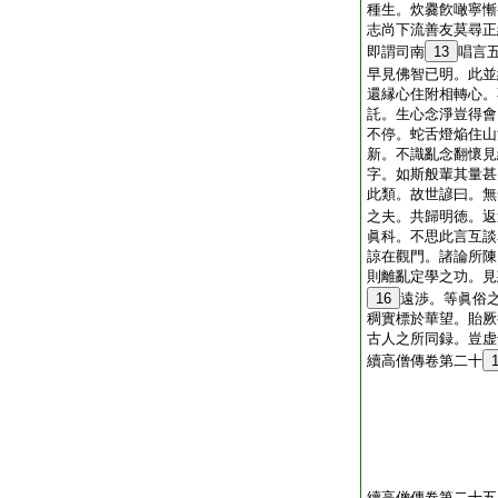
種生。炊爨飮噉寧慚
志尚下流善友莫尋正
即謂司南
13
唱言
早見佛智已明。此並
還縁心住附相轉心。
託。生心念淨豈得會
不停。蛇舌燈焔住山
新。不識亂念翻懷見
字。如斯般輩其量甚
此類。故世諺曰。無
之夫。共歸明徳。返
眞科。不思此言互談
諒在觀門。諸論所陳
則離亂定學之功。見
16
遠渉。等眞俗
稠實標於華望。貽厥
古人之所同録。豈虚
續高僧傳卷第二十
續高僧傳卷第二十五