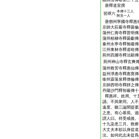
唐釋道宣撰
本傳十三人
習禪六
附見一人
唐鄧州寧國寺釋惠
京師大莊嚴寺釋曇倫
蒲州仁壽寺釋普明傳
蒲州栢梯寺釋曇獻傳
秦州永寧寺釋無礙傳
江州東林寺釋道暀傳
荊州四層寺釋法顯傳
荊州神山寺釋玄爽
蒲州救苦寺釋惠仙傳
益州淨惠寺釋惠寛傳
衞州霖落泉釋僧倫傳
京師西明寺釋靜之傳
丹陽沙門釋智巖傳十
釋惠祥。姓周。十
誦。不與衆同。人不
遠度。聽三論聞提婆
之患。有心慕焉。遊
謂人曰。祥受戒後。
十九染患三月。救療
大丈夫本欲以身從道
法。如何此志未從爲