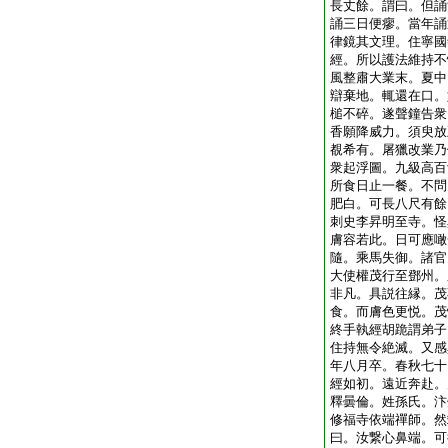
長丈餘。謂曰。但誦
誦三日便瘳。當年誦
律鏡其文理。住寧國
經。所以護法維持不
風整肅大業末。夏中
辯棄地。輒還在口。
槌不碎。遂聲鐘告衆
香願降威力。須臾放
覩希有。屠獵改業乃
衆起浮圖。九級高百
所食日止一餐。不問
肥白。可長八尺有餘
刺史李昇明至寺。怪
膚容若此。日可應噉
隨。乘馬失御。諸官
大使權茂行至鄧州。
非凡。具説往縁。茂
食。而膚色更悦。茂
終手執經胡跪謂弟子
住持無令絶滅。又感
年八月卒。春秋七十
經如初。遠近奔赴。
釋曇倫。姓孫氏。汴
修福寺依端禪師。然
曰。汝繋心鼻端。可