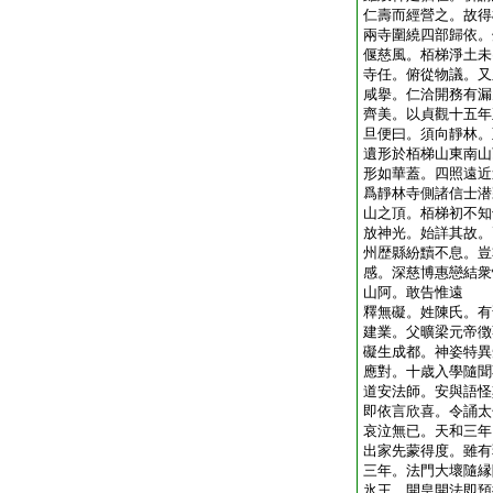
仁壽而經營之。故得
兩寺圍繞四部歸依。
偃慈風。栢梯淨土未
寺任。俯從物議。又
咸擧。仁洽開務有漏
齊美。以貞觀十五年
旦便曰。須向靜林。
遺形於栢梯山東南山
形如華蓋。四照遠近
爲靜林寺側諸信士潜
山之頂。栢梯初不知
放神光。始詳其故。
州歴縣紛黷不息。豈
感。深慈博惠戀結衆
山阿。敢告惟遠
釋無礙。姓陳氏。有
建業。父曠梁元帝徴
礙生成都。神姿特異
應對。十歳入學隨聞
道安法師。安與語怪
即依言欣喜。令誦太
哀泣無已。天和三年
出家先蒙得度。雖有
三年。法門大壞隨縁
氷王。開皇開法即預