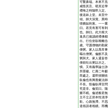
可繋鼻端。本來不見
咸怪其言。嗟其近學
禮悔之時隨即入定。
後送鉢上堂。未至中
傾。師大深賞。異時
情猶如剥葱。一一重
曰。若見有葱可有剥
也。師曰。此大根大
進具已後讀經禮佛都
出。行住坐臥唯離念
歳。守護僧物約勒家
僧粥。家人以爲常事
嘔出僧粥。倫默不及
粥與犬。家人還妄答
僧前吐出粥以示之。
愼。又有義學論士諍
所罣礙。仁壽二年獻
而處之。還即揜關依
臥倫也有興善粲法師
不長。怪倫臥禪言問
究是非。倫笑曰。隨
樂不眠。倫述般若無
主不立正邪本性清淨
歎。心路無滯。不思
道俗請者相續。而機