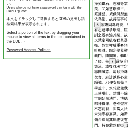
操如鐵石。志概等雲
い。
Users who do not have a password can log in with the
美。又如慧瓉禪主。
userID "guest".
庭擁盛。威儀所擬無
本文をドラッグして選択するとDDBの見出し語
依爲詣。故得理事符
検索結果が表示されます。
5
窊隆固爲時喪。
有志超即承瓉胤。匡
Select a portion of the text by dragging your
訓之規有淪其緒。故
mouse to view all terms in the text contained in
夫慧定兩級各程其器
the DDB. ・
衡。然於祥瑞重沓預
Password Access Policies
叶衞誠。歸定學蓋難
義門。隨聞道。聽即
了經。毎
7
縁極旨
繁焉。或復耽著世定
志圖滅惑。肩頸掛珠
乞食。綜計以爲心道
竭誠。邪仰安形苟＊
學並非。氷想鏗然我
正使現行。封附不除
世網始預法門。博聽
歸神攝慮。憑准聖言
不忘前智。固當人法
未知寧存妄識。如斯
嶺台崖扇其風也復有
門。持犯蒙然動掛