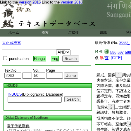
Link to the
version 2015
Link to the
version 2018
ホーム
検索
ご挨拶
組織
利
大正蔵検索
續高僧傳 (No.
2060_
596
597
598
点:
無
/
有
]
[CITE]
punctuation
Hangul
Eng
TextNo.
Vol.
Page
歸戒。圖像
1
榮供
失在對治。宗仰之最
方陳過隙。未及斷除
INBUDS
偏宗定門。下詔述之
INBUDS
(Bibliographic Database)
置禪定寺。四海徴引
Search
悉暮年。有終世者無
倍歸依
2
二世纉暦
雜講徒。故無取矣。
Digital Dictionary of Buddhism
辯所指靡不倒戈。師
不可輕矣。至如慧
電子佛教辭典
觀牛影。智通之感奇
パスワードがない場合は「guest」でログインしてくださ