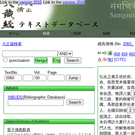
Link to the
version 2015
Link to the
version 2018
ホーム
検索
ご挨拶
組織
利
大正蔵検索
續高僧傳 (No.
2060_
458
459
460
点:
有
/
無
]
[CITE]
punctuation
Hangul
Eng
TextNo.
Vol.
Page
弘化之廣又倍於前。
命。慈恩梵本擬重尋
寺。所齎諸經。並爲
INBUDS
有依憑。惟譯八曼
INBUDS
(Bibliographic Database)
等三經。要約精最可
Search
國。爲那提素所化者
人。合國宗師假
2
提識之。請自採取。
Digital Dictionary of Buddhism
余自博訪大夏行人云
門人也。所解無相與
電子佛教辭典
師隱後。斯人第一深
パスワードがない場合は「guest」でログインしてくださ