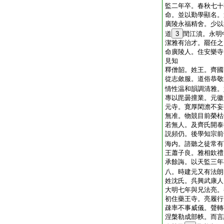
監二年卒。春秋七十
命。並以勤學顯名。
廣陵永福精舍。少以
道
3
閏江濆。永明
潔雅有治才。罷任之
命廣陵人。住安樂寺
見知
釋僧韶。姓王。齊國
從志斂服。道俗恭敬
情性温和韻調清雅。
專以毘曇擅業。元徽
元寺。寛厚閑澹不妄
無准。物競目前榮枯
若無人。及齊氏開泰
説頻仍。後學知宗前
海内。諮聽之徒常有
王蕭子良。雅相欽禮
承餘誨。以天監三年
八。時建元又有法朗
姓沈氏。呉興武康人
大明七年與兄法亮。
初住藥王寺。亮履行
疎率不事威儀。聲轉
涅槃勒成部帙。而言