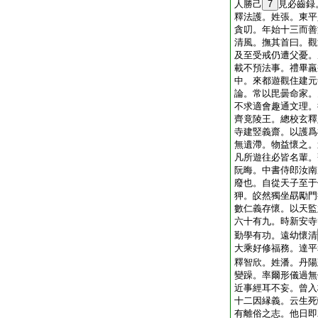
人勝己
7
見必齒録
釋法護。姓張。東平
貪叨。年始十三而善
清風。撫其首曰。觀
及至受戒仍遭父憂。
載不預法事。禮畢羸
中。來都遊觀住建元
論。常以毘曇命家。
不求適會趣通文理。
齊竟陵王。總校玄釋
寺建竪義齋。以護爲
無遺滯。物益懷之。
凡所遊往必皆名輩。
阮晦。中書侍郎汝南
廢也。自從天子至于
狎。皎然獨坐勗勵門
數仁義存懷。以天監
六十有九。時新安寺
勤學有功。遠幼懷清
大乘好修福務。達平
釋智欣。姓潘。丹陽
變躁。率爾形儀過無
近事經耳不妄。曾入
十二因縁義。云生死
有離俗之志。他日即