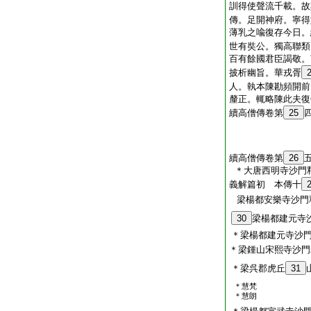
訓得使聲流千載。故
傳。足開神府。寧得
薄乳之喩復存今日。
世有奘公。獨高聯類
百有餘國君臣謁敬。
披析幽旨。華戎胥
人。執本陳勘頻開前
釐正。輒略陳此夫復
續高僧傳卷第
25
續高僧傳卷第
26
＊大唐西明寺沙門
義解篇初 本傳十
梁楊都安樂寺沙門
30
梁楊都建元寺
＊梁楊都建元寺沙
＊梁鍾山宋熙寺沙門
＊梁呉郡虎丘
31
＊慧梵
＊慧朗