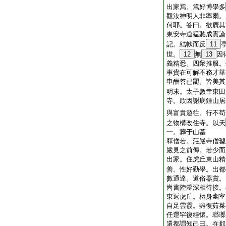
出家焉。篤好博學多
觀汝神明人非率爾。
何耶。答曰。欲廣其
東安寺道猛聽成實論
記。結帙而反
11
世。
12
無
13
因
義精悉。四衆推服。
事貴在可解不務才華
申酬答已罷。皆美其
明末。太子數幸東田
寺。欣因謝病鍾山居
與富貴遊往。行不苟
之物構改住寺。以天
一。葬于山墓
釋僧若。莊嚴寺僧璩
嚴見之前傳。若少而
出家。住虎丘東山精
善。性好勤學。出都
數通達。道俗器賞。
尚書陸澄深相待接。
東返虎丘。栖身幽室
自足雲霞。雖復茹菜
任運罕復經懷。瑯瑯
還都謂知己曰。在郡