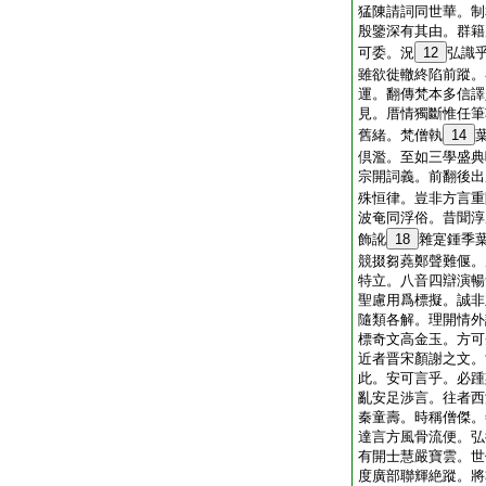
猛陳請詞同世華。制
殷鑒深有其由。群籍
可委。況
12
弘識
雖欲徙轍終陷前蹤。
運。翻傳梵本多信譯
見。厝情獨斷惟任筆
舊緒。梵僧執
14
倶濫。至如三學盛典
宗開詞義。前翻後出
殊恒律。豈非方言重
波奄同浮俗。昔聞淳
飾訛
18
雜寔鍾季
競掇芻蕘鄭聲難偃。
特立。八音四辯演暢
聖慮用爲標擬。誠非
隨類各解。理開情外
標奇文高金玉。方可
近者晋宋顏謝之文。
此。安可言乎。必踵
亂安足渉言。往者西
秦童壽。時稱僧傑。
達言方風骨流便。弘
有開士慧嚴寶雲。世
度廣部聯輝絶蹤。將