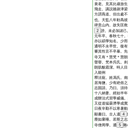
衰老。見其比歳放生
飛走。講説雖疎津梁
方謂爲道。但出處不
也。天監八年勅爲彼
肆意山内。故失匡救
2
謗。未必加諸己
元年卒。春秋七十。
亦以碩學知名。少而
通明不永早世。復有
審其性言不卒暴。先
寺又有＊慧梵＊慧朗
聲譽。梵本呉氏。剡
朗肌貌霜潔。時人目
入能例
釋法寵。姓馮氏。南
居海鹽。少有絶俗之
志固請。乃曰。須待
十八納妻。經始半年
成辦法式習學威儀。
又從道猛曇濟學成實
日夜辛勤不以寒暑動
顒書曰。古人遺
4
塵如棄唾。若斯之志
寺僧周學。通
5
雜