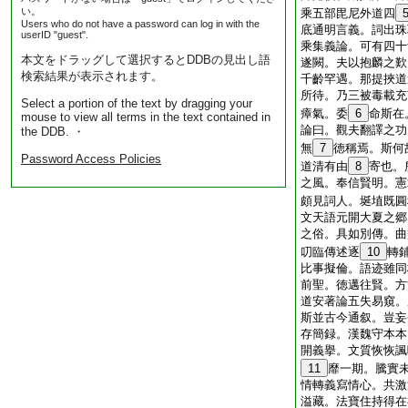
い。
乘五部毘尼外道四
Users who do not have a password can log in with the
底通明言義。詞出珠
userID "guest".
乘集義論。可有四十
本文をドラッグして選択するとDDBの見出し語
遂闕。夫以抱麟之歎
検索結果が表示されます。
千齡罕遇。那提挾道
所待。乃三被毒載充
Select a portion of the text by dragging your
瘴氣。委
6
命斯在
mouse to view all terms in the text contained in
論曰。觀夫翻譯之功
the DDB. ・
無
7
徳稱焉。斯何
Password Access Policies
道清有由
8
寄也。
之風。奉信賢明。憲
頗見詞人。埏埴既圓
文天語元開大夏之郷
之俗。具如別傳。曲
叨臨傳述逐
10
轉
比事擬倫。語迹雖同
前聖。徳邁往賢。方
道安著論五失易窺。
斯並古今通叙。豈妄
存簡録。漢魏守本本
開義擧。文質恢恢諷
11
靡一期。騰實
情轉義寫情心。共激
溢藏。法寶住持得在