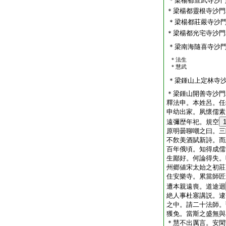
＊梁楊都宣武寺沙
＊梁楊都靈根寺沙門
＊梁楊都莊嚴寺沙
＊梁楊都光宅寺沙門
＊梁南海隨喜寺沙
＊法生
＊慧武
＊梁鍾山上定林寺
＊梁鍾山開善寺沙門
釋法申。本姓呂。任
申幼出家。夙懷儒素
遠彌歴年祀。規空
原明曇聊嘲之曰。三
不飮美酒賦新詩。而
百年俄頃。知得成儒
生鄙好。何論得失。
州郷値宋太始之初莊
住安樂寺。累當師匠
遭本親遠喪。道途迴
絶人事杜塞講説。逮
之中。請二十法師。
獲免。當斯之盛無與
＊慧不出厲言。安閑