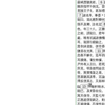
曇斌歴聽衆經。
6
難所指罕不倒戈。昔
竟陵王子良。甚加禮
7
諸名學。事委＊
寵曰。當此應對卿何
我不及卿。詮名定
色。年三十八。正勝
之術。謂寵曰。君年
處。唯有祈誠諸佛懺
耳。寵因引鏡驗之。
賣衣鉢資餘。併市香
鹽居在光興。
11
息夜不解衣。迄年四
耳腫痛。彌生怖懅。
戸外有人言曰。君死
所見。明晨借問僉言
骨。斯實懺蕩之基。
慧基聽其講導。言論
滯反啓其志。又鼓棹
臨
13
敞軒映水
能已。及東昏在位。
寓天保寺。天監七年
正惠超啓寵鎭之。勅
不逾律儀。不侠性欲