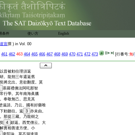
用条件
使い方
English
道宣
撰 ) in Vol. 00
461
462
463
464
465
466
467
468
469
470
471
472
473
[行番号:
無
/
以昔被勅往理須返
研。龍朔三年還返舊
奘將北出。意欲翻度。莫
1
荼羅禮佛法阿吒那智
常行學。其年南海眞臘
。奉敬無己。思見其
塗遠請。乃云。國有好藥唯
下勅聽往。返
3
亦未由。
。那提三藏。乃龍樹之
奘
4
頗返。西梵僧云。大
解實相善達方便。小
5
韋陀論。莫不洞達源