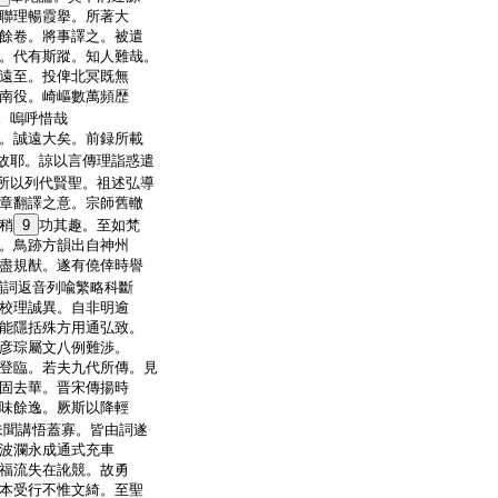
聯理暢霞擧。所著大
餘卷。將事譯之。被遣
。代有斯蹤。知人難哉。
遠至。投俾北冥既無
南役。崎嶇數萬頻歴
。嗚呼惜哉
。誠遠大矣。前録所載
故耶。諒以言傳理詣惑遣
所以列代賢聖。祖述弘導
章翻譯之意。宗師舊轍
稍
9
功其趣。至如梵
。鳥跡方韻出自神州
盡規猷。遂有僥倖時譽
鋪詞返音列喩繁略科斷
校理誠異。自非明逾
能隱括殊方用通弘致。
彦琮屬文八例難渉。
登臨。若夫九代所傳。見
固去華。晋宋傳揚時
味餘逸。厥斯以降輕
未聞講悟蓋寡。皆由詞遂
波瀾永成通式充車
福流失在訛競。故勇
本受行不惟文綺。至聖