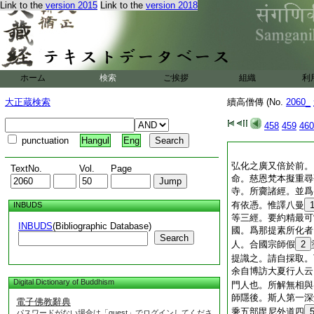
Link to the
version 2015
Link to the
version 2018
ホーム
検索
ご挨拶
組織
利
大正蔵検索
續高僧傳 (No.
2060_
458
459
460
punctuation
Hangul
Eng
弘化之廣又倍於前。
TextNo.
Vol.
Page
命。慈恩梵本擬重尋
寺。所齎諸經。並爲
有依憑。惟譯八曼
INBUDS
等三經。要約精最可
INBUDS
(Bibliographic Database)
國。爲那提素所化者
Search
人。合國宗師假
2
提識之。請自採取。
余自博訪大夏行人云
Digital Dictionary of Buddhism
門人也。所解無相與
師隱後。斯人第一深
電子佛教辭典
乘五部毘尼外道四
パスワードがない場合は「guest」でログインしてくださ