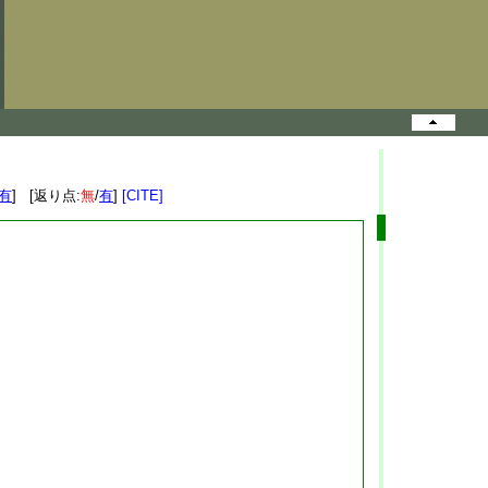
有
] [返り点:
無
/
有
]
[CITE]