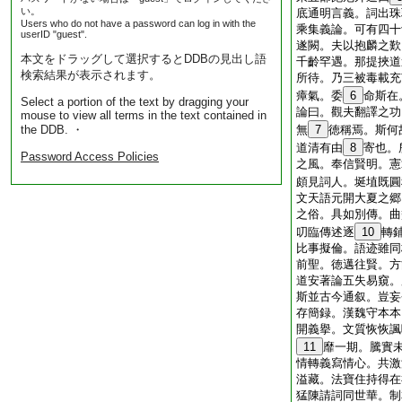
い。
底通明言義。詞出珠
Users who do not have a password can log in with the
乘集義論。可有四十
userID "guest".
遂闕。夫以抱麟之歎
本文をドラッグして選択するとDDBの見出し語
千齡罕遇。那提挾道
検索結果が表示されます。
所待。乃三被毒載充
瘴氣。委
6
命斯在
Select a portion of the text by dragging your
論曰。觀夫翻譯之功
mouse to view all terms in the text contained in
the DDB. ・
無
7
徳稱焉。斯何
道清有由
8
寄也。
Password Access Policies
之風。奉信賢明。憲
頗見詞人。埏埴既圓
文天語元開大夏之郷
之俗。具如別傳。曲
叨臨傳述逐
10
轉
比事擬倫。語迹雖同
前聖。徳邁往賢。方
道安著論五失易窺。
斯並古今通叙。豈妄
存簡録。漢魏守本本
開義擧。文質恢恢諷
11
靡一期。騰實
情轉義寫情心。共激
溢藏。法寶住持得在
猛陳請詞同世華。制