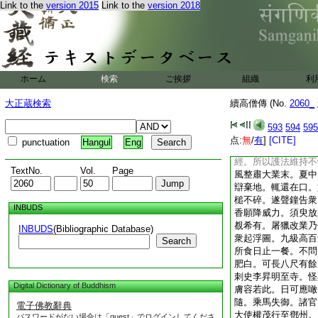
Link to the
version 2015
Link to the
version 2018
丹陽沙門釋智巖傳十
釋惠祥。姓周。十
誦。不與衆同。人不
遠度。聽三論聞提婆
之患。有心慕焉。遊
謂人曰。祥受戒後。
ホーム
検索
ご挨拶
組織
利
十九染患三月。救療
大丈夫本欲以身從道
大正蔵検索
續高僧傳 (No.
2060_
法。如何此志未從爲
長丈餘。謂曰。但誦
593
594
595
誦三日便瘳。當年誦
点:
無
/
有
]
[CITE]
punctuation
Hangul
Eng
律鏡其文理。住寧國
經。所以護法維持不
TextNo.
Vol.
Page
風整肅大業末。夏中
辯棄地。輒還在口。
槌不碎。遂聲鐘告衆
INBUDS
香願降威力。須臾放
覩希有。屠獵改業乃
INBUDS
(Bibliographic Database)
衆起浮圖。九級高百
Search
所食日止一餐。不問
肥白。可長八尺有餘
刺史李昇明至寺。怪
Digital Dictionary of Buddhism
膚容若此。日可應噉
隨。乘馬失御。諸官
電子佛教辭典
大使權茂行至鄧州。
パスワードがない場合は「guest」でログインしてくださ