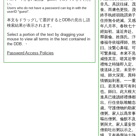
い。
非凡。具説往縁。茂
Users who do not have a password can log in with the
食。而膚色更悦。茂
userID "guest".
終手執經胡跪謂弟子
本文をドラッグして選択するとDDBの見出し語
住持無令絶滅。又感
検索結果が表示されます。
年八月卒。春秋七十
經如初。遠近奔赴。
Select a portion of the text by dragging your
釋曇倫。姓孫氏。汴
mouse to view all terms in the text contained in
修福寺依端禪師。然
the DDB. ・
曰。汝繋心鼻端。可
Password Access Policies
可繋鼻端。本來不見
咸怪其言。嗟其近學
禮悔之時隨即入定。
後送鉢上堂。未至中
傾。師大深賞。異時
情猶如剥葱。一一重
曰。若見有葱可有剥
也。師曰。此大根大
進具已後讀經禮佛都
出。行住坐臥唯離念
歳。守護僧物約勒家
僧粥。家人以爲常事
嘔出僧粥。倫默不及
粥與犬。家人還妄答
僧前吐出粥以示之。
愼。又有義學論士諍