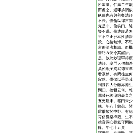
所罣礙。仁壽二年獻
而處之。還即揜關依
臥倫也有興善粲法師
不長。怪倫臥禪言問
究是非。倫笑曰。隨
樂不眠。倫述般若無
主不立正邪本性清淨
歎。心路無滯。不思
道俗請者相續。而機
善巧方便令其醒悟。
是。故此妙理罕得廣
法師。率門人僧伽淨
矣如魚子焉武徳末年
看寂然。有問往生何
寂然。僧伽以手尋其
到膝四大分離亦應生
問曰。捨報云何。報
屈膝死後籧篨裹棄之
五更鐘未。報曰未少
絶。年八十餘矣。諸
露骸散於中野。有鮑
背俗愛樂禪觀。生不
徳音調心養氣守閑抱
餘。年七十五矣
釋普明。姓衞氏。蒲