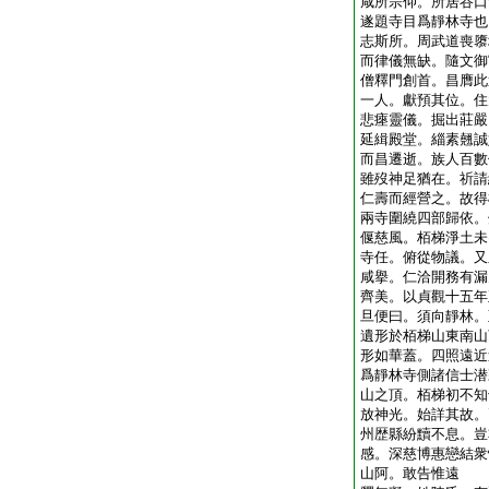
咸所宗仰。所居谷口
遂題寺目爲靜林寺也
志斯所。周武道喪隳
而律儀無缺。隨文御
僧釋門創首。昌膺此
一人。獻預其位。住
悲瘞靈儀。掘出莊嚴
延緝殿堂。緇素翹誠
而昌遷逝。族人百數
雖歿神足猶在。祈請
仁壽而經營之。故得
兩寺圍繞四部歸依。
偃慈風。栢梯淨土未
寺任。俯從物議。又
咸擧。仁洽開務有漏
齊美。以貞觀十五年
旦便曰。須向靜林。
遺形於栢梯山東南山
形如華蓋。四照遠近
爲靜林寺側諸信士潜
山之頂。栢梯初不知
放神光。始詳其故。
州歴縣紛黷不息。豈
感。深慈博惠戀結衆
山阿。敢告惟遠