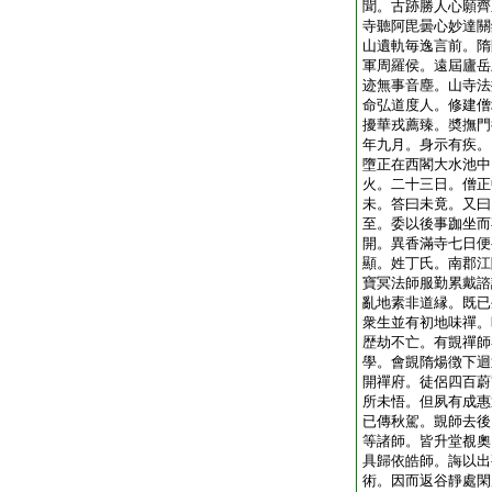
聞。古跡勝人心願齊
寺聽阿毘曇心妙達關
山遺軌毎逸言前。隋
軍周羅侯。遠屆廬岳
迹無事音塵。山寺法
命弘道度人。修建僧
擾華戎薦臻。奬撫門
年九月。身示有疾。
墮正在西閣大水池中
火。二十三日。僧正
未。答曰未竟。又曰
至。委以後事跏坐而
開。異香滿寺七日便
顯。姓丁氏。南郡江
寶冥法師服勤累戴諮
亂地素非道縁。既已
衆生並有初地味禪。
歴劫不亡。有覬禪師
學。會覬隋煬徴下迴
開禪府。徒侶四百蔚
所未悟。但夙有成惠
已傳秋駕。覬師去後
等諸師。皆升堂覩奧
具歸依皓師。誨以出
術。因而返谷靜處閑