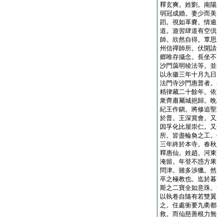
釋玄爽。姓劉。南陽
弱冠成婚。妻少而美
蹈。視如革嚢。情逾
道。遊習肆道有空倶
師。欣然自得。覃思
州信禪師所。伏開請
郷唯存攝念。長坐不
沙門藹明稜法等。並
以永徽三年十月九日
法門寺沙門惠普者。
精律藏二十餘年。依
衆齊肅屬城挹歸。晩
紀王作鎭。將修追聖
於普。王深賞會。又
因孚化比屋崇仁。又
所。皆盡輪奐之工。
三年終於本寺。春秋
釋惠仙。姓趙。河東
淹留。年登不惑方果
問津。雖多渉獵。然
卒之極教也。迄於暮
斯之二寶全如意珠。
以執卷自隨有若雙翼
之。住處衝要九衢都
救。而仙慈善根力無