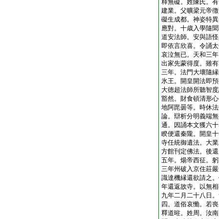
釋無礙。姓陳氏。有
建業。父曠梁元帝徴
礙生成都。神姿特異
應對。十歳入學隨聞
道安法師。安與語怪
即依言欣喜。令誦太
哀泣無已。天和三年
出家先蒙得度。雖有
三年。法門大壞隨縁
氷王。開皇開法即預
大徳超法師所聽智度
豁然。財食頓清形心
地阿毘曇等。時休法
論。辯析分明義端無
通。因誦本文獲六十
睽便還秦隴。開皇十
寺任統御遺法。大業
方館刊定佛法。後還
五年。煬帝西征。躬
三年州破入京住莊嚴
識達機縁還欲請之。
年還返故寺。以無相
九年二月二十八日。
四。道俗哀慟。若喪
釋道暀。姓周。汝南