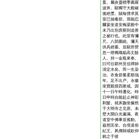
畜。屬炎靈標季薦羅
波奔。顯獨守大殿確
後絶漿。賊毎捜求莫
室已抽毒箭。焉能忍
爾宴坐道安梅梁殿中
末乃出別房斯則追善
之祕行也。此堂有彌
尺。八部圍繞。彌天
供具經臺。並顯所營
忽一燈獨熾焔高丈餘
人。持一金瓶來奉。
曰可往鄿州見信禪師
清定水矣。而一生染
治。衣食節量柔順強
年。足不出戸。永徽
坐寶殿授四衆戒。因
十一日午時遷化。時
日申時自能起止神彩
剃髮。就床跏坐儼然
于大明寺之北原。未
壁大開白光遍滿。夜
道堂中佛事並搖動。
嶷然匡坐。合境道俗
紀王。夙傳歸戒欽仰
銘之于彼