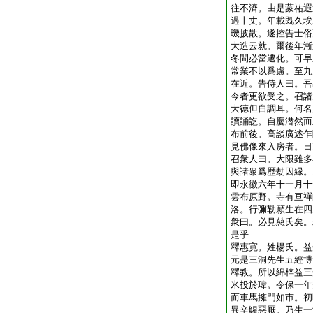
往不濟。由是蒙祐遐
過十丈。年載既久埃
璣披散。遂控告士俗
大造云就。爾後年漸
冬間必當遷化。可早
常業不以爲慮。至九
在近。告侍人曰。吾
今者更欲受之。召諸
大徳但自調耳。何名
讀誦訖。自慶潜然而
布前後。高談廣述乍
見佛像來入房者。日
召衆人曰。大限雖多
與諸衆爲歴劫因縁。
即永徽六年十一月十
雲布原野。寺有亘禪
洛。行彌勒願生在四
衆曰。必見慈氏矣。
是乎
釋惠寛。姓楊氏。益
元是三洞先生五經博
釋教。所以綿梓益三
米投於瑋。令保一年
而車馬擁門如市。初
異辛鯹惡厭。乃生一