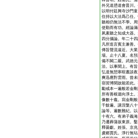
外兄道愻道會晋川。
以明付廷興寺沙門童
住持以大法爲己任。
聽相仍無法不學。周
使勤而有功。經論滿
夙素聽之知成大器。
四分攝論。年二十四
凡所造言賓主兼善。
傳旨聲流遠近。大業
場。止十八夏。名預
備不闕二嚴。武徳元
洽。以事聞上。有旨
弘道無憩寒暄晝談夜
爽迅應對雲雨。曾未
宿習博聞故能若此。
勵戒本一遍般若金剛
所有善根迴向淨土。
像數十龕。寫金剛般
千餘遍。講涅槃八十
論等。遍數難紀。以
十有六。有弟子義淹
乃遷葬蒲坂東原。鑿
釋曇獻。姓張。京兆
虞郷賈氏。淨行無玷