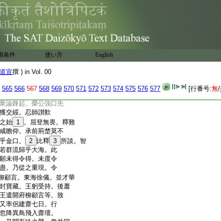
應機可逗時不。書云。
。況覃釋典而不從
。成就事重請棄飾
人
38
乏擬迹師資。顧此
39
隆
40
今命彌匪克當。徒
用条件
使い方
English
重請云。學貴承師事
心有在。仰
41
惟久
42
殖
道宣
撰 ) in Vol. 00
學俄逢聖境。南岳
。無以仰過。照禪師來具述
565
566
567
568
569
570
571
572
573
574
575
576
577
[行番号:
無
/
寸誠。智者昔入陳朝。
衆論鋒起。榮公強口先
獲交綏。忍師讃歎
之始
1
。屈登無畏。釋難
咸瞻仰。承前荊楚莫不
乎金口。
2
比釋
3
所談。智
若群流歸乎大海。此
願未得令得。未度令
盡。乃從之重現。令
柳顧言。東海徐儀。並才華
封寶藏。王躬受持。後蕭
王遣開府柳顧言等。致
又率侶建齋七日。行
忽降異鳥飛入齋壇。