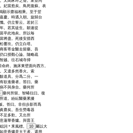
。又聞豕吟之聲。衆並同
。妃當愈矣。鳥死復蘇。表
鳴顯示齋福相乘。至于翌
嘉慶。時遇入朝。旋歸台
懺。仍立誓云。若於三
年。若其徒生。願速從
當卒此地矣。所以毎
當將盡。死後安措西
松覆坎。仍立白塔。
商客寄金醫去留藥。吾
仍口授觀心論。隨略疏
智越。往石城寺掃
前命終。施床東壁面向西方。
。又遣多然香火。索
餘道具。分爲二分。一
有欲進藥者。答曰。藥
病不與身合。藥何所
8
藥何所留。智晞往曰。復
所道。紛紜醫藥累擾
飯。答曰。非但歩影而爲
眞齋矣。吾生勞毒器
不足多歎。又出所
意蓮華香爐。與晋王
綜詞＊釆風標。
10
屬以大
如意香爐是大王者。還用