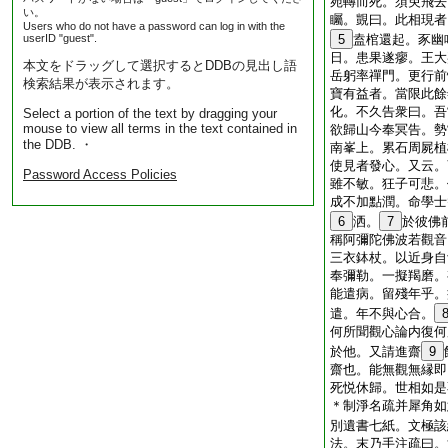
宛轉而死。須臾飛去
い。
矚。覬曰。此相現者
Users who do not have a password can log in with the
userID "guest".
5
盍棺還起。豕幽
日。患果遂瘳。王大
本文をドラッグして選択するとDDBの見出し語
岳躬率禪門。更行前
検索結果が表示されます。
寶有益者。當限此餘
化。不久告衆曰。吾
Select a portion of the text by dragging your
mouse to view all terms in the text contained in
欲歸山今奉冥告。勢
the DDB. ・
南峯上。累石周屍植
使見者發心。又云。
Password Access Policies
雖不敏。狂子可悲。
成不加點潤。命學士
6
洒。
7
於彼佛
稱阿彌陀佛波若觀音
三衣鉢杖。以近身自
奉彌勒。一擬羯磨。
能遣病。留殘年乎。
遣。年不與心合。
何所聞觀心論内復何
於他。又請進齋
9
齋也。能無觀無縁即
死悦休歸。世相如是
＊制淨名疏并犀角如
別遺書七紙。文極該
法。末乃手注疏曰。