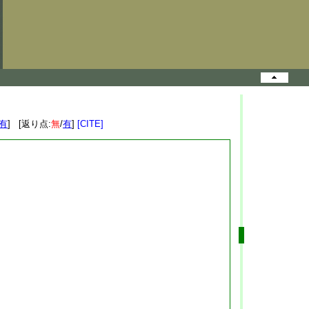
有
] [返り点:
無
/
有
]
[CITE]