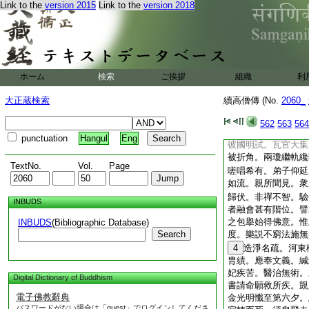
Link to the
version 2015
Link to the
version 2018
根淺可發萌不。菩薩
民生在三。事之如一
師。今之慊言備瀝素
詞。覬答書云。謬承
庸微以非時許。況
ホーム
検索
ご挨拶
組織
利
欲沈吟必乖深寄。王
推物論。歴求法界厝
大正蔵検索
續高僧傳 (No.
2060_
善根非一生得初乃由
記
43
莂説法第一
562
563
564
此事。于時心喜以域
punctuation
Hangul
Eng
彼國明試。瓦官大集
被折角。兩瓊繼軌纔
TextNo.
Vol.
Page
嗟唱希有。弟子仰延
如流。親所聞見。衆
歸伏。非禪不智。驗
INBUDS
者融會甚有階位。譬
之包擧始得佛意。惟
INBUDS
(Bibliographic Database)
Search
度。樂説不窮法施無
4
造淨名疏。河東
胄績。應奉文義。緘
妃疾苦。醫治無術。
Digital Dictionary of Buddhism
書請命願救所疾。覬
電子佛教辭典
金光明懺至第六夕。
パスワードがない場合は「guest」でログインしてくださ