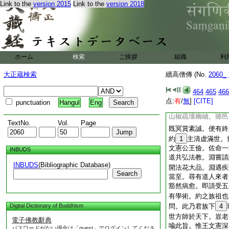
Link to the
version 2015
Link to the
version 2018
重。又隨靜住剡之梵
一紀。及靜之云亡。
却粒巖栖。餌以松朮
齊竟陵王作鎭禹穴。
時有釋智秀曇
27
ホーム
検索
ご挨拶
集王坐。約既後至年
組織
利
敬。衆咸懷不悦之色
大正蔵検索
續高僧傳 (No.
2060_
門領袖。豈今日而相
崇也如此。齊中書郎
464
465
466
服道素側席加禮。於
点:
有
/
無
]
[CITE]
punctuation
Hangul
Eng
造草堂寺。亦號山茨
山椒疏壤幽岫。雖邑
TextNo.
Vol.
Page
既冥賞素誠。便有終
約
1
主清虚滿世。
文憲公王儉。佐命一
INBUDS
道共弘法教。淵嘗請
INBUDS
(Bibliographic Database)
開法花大品。淵遇疾
Search
當至。尋有道人來者
豁然病愈。即請受五
有學術。約之族祖也
Digital Dictionary of Buddhism
問。此乃君族下
4
世方師於天下。豈老
電子佛教辭典
喩此旨。惟王文憲深
パスワードがない場合は「guest」でログインしてくださ