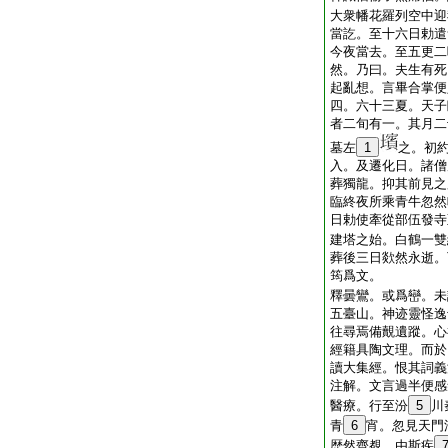
大衆幡花羅列空中迎
當訖。至十六日勅遣
今夜當去。至五更二
然。乃曰。夫生有死
起亂想。言畢合掌便
四。六十三夏。天子
者二旬有一。其月二
墓左
1
之。初
入。及遷化日。諸僧
葬獨龍。抑其前見之
臨終夜所乘青牛忽然
日勅使牽從部伍發寺
建塔之始。白鶴一雙
葬後三日欻然永逝。
筠爲文。
釋曇鸞。或爲巒。未
五臺山。神迹靈怪逸
往尋焉備覿遺蹤。心
經籍具陶文理。而於
讀大集經。恨其詞義
注解。文言過半便感
醫療。行至汾
5
川
青
6
宵。忽見天門
歴然齊覩。由斯疾