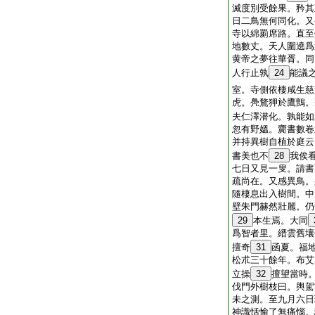
滅度別受餘果。矜其
日二鳥無何同化。又
寺以綿罽席路。直至
地數丈。天人圍遶爲
黄帝之夢往華胥。同
人行止孰
24
能議
室。寺側依棲咸生慈
虎。鳧鶩狎於鷹鸇。
夫仁澤潜化。孰能如
忽有野媼。齎書數卷
并持異樹自植於庭云
書美也不
28
我俟
七日又見一叟。請書
疏尚在。又感異鳥。
隨棲息出入樹間。中
壁朱門赫然壯麗。仍
29
本生焉。大同
爲智者里。縉雲舊壤
擅奇
31
函夏。福
松朮三十餘年。布艾
立操
32
擅望當時
伐門外樹枝曰。輿駕
未之測。至九月六日
神識恬愉了無痛惱。