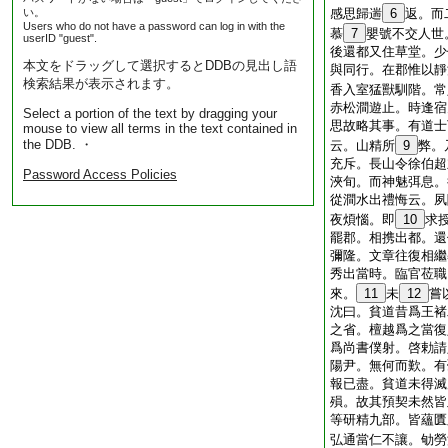
い。
感思歸遄
6
返。而
Users who do not have a password can log in with the
慕
7
嬰號不交人世
userID "guest".
後還都又住草堂。少
本文をドラッグして選択するとDDBの見出し語
與同行。在郡惟以靜
検索結果が表示されます。
香入室猛獸馴階。常
赤松澗遊止。時逢宿
Select a portion of the text by dragging your
思故略其事。有道士
mouse to view all terms in the text contained in
the DDB. ・
云。山精所
9
弊。
充斥。長山令徐伯超
Password Access Policies
浹旬。而神魅弭息。
從澗水出禮悔云。夙
夜煩惱。即
10
求
罷郡。相携出都。還
彌隆。文章往復相繼
秀出當時。臨官莅職
來。
11
未
12
嘗
沈曰。貧道昔爲王褚
之省。檀越爲之當復
爲尚書僕射。啓勅請
陽尹。無何而歎。有
報已盡。貧道未得滅
殞。故其預契未然皆
等研精九部。皆蘊匱
弘通當仁不讓。劬勞