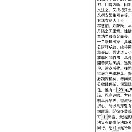
都。用爲方軌。因出
文注之。又撰禮淨土
又撰安樂集兩卷等。
有魏玄簡大士云
釋慧韶。姓陳氏。本
丹陽之田里焉。性恬
童幼早孤依兄而長。
十二厭世出家。具戒
公講釋成論。纔得兩
慧峯曰。吾沐道日少
將非所聞義淺。爲是
開善藏法師講。遂覺
仰。當夕感夢。往開
欲噉之先得枝葉。覺
必踐深極矣。尋爾藏
公繼踵傳業。便迴聽
住。惟有一
23
帔
論。忍寒連噤。方得
明卓高衆表。辯滅諦
折心。時以爲穿鑿有
鎭庸蜀。聞彼多參義
可
1
開宣。衆議薦
法集有傖僧韶法師者
同行。想能振起邊服