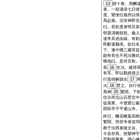
13
經十卷。用酬
者。一鼓涌浪七日便
度。鸞便往廟所以情
爲起廟。須臾神即見
曰。若欲度者明旦當
明晨濤猶鼓怒。纔入
達帝具述由縁。有勅
即辭還魏境。欲往名
下。逢中國三藏菩提
頗有長生不死法勝此
唾地曰。是何言歟。
長
16
生法。縱得
有耳。即以觀經授之
行當得解脱生
17
火
18
焚之。自行
爲神
20
鸞焉。下
住汾州北山石壁玄中
徒蒸業。今號鸞公巖
因疾卒于平遙山寺。
終日。幡花幢蓋高映
繁鬧。預登寺者並同
葬于汾西泰陵文谷。
今並存焉。然鸞神宇
思動與事會。調心練