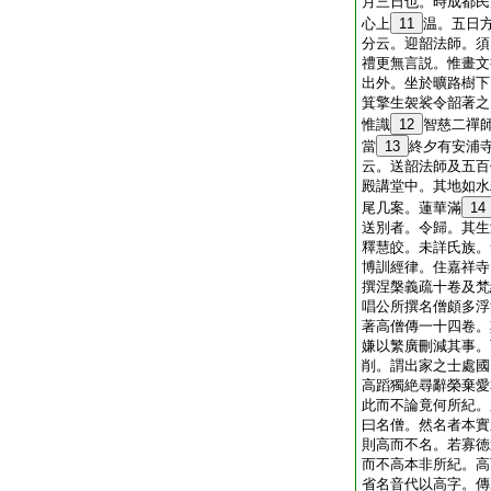
月三日也。時成都民
心上
11
温。五日
分云。迎韶法師。須
禮更無言説。惟畫文
出外。坐於曠路樹下
箕擎生袈裟令韶著之
惟識
12
智慈二禪
當
13
終夕有安浦
云。送韶法師及五百
殿講堂中。其地如水
尾几案。蓮華滿
14
送別者。令歸。其生
釋慧皎。未詳氏族。
博訓經律。住嘉祥寺
撰涅槃義疏十卷及梵
唱公所撰名僧頗多浮
著高僧傳一十四卷。
嫌以繁廣刪減其事。
削。謂出家之士處國
高蹈獨絶尋辭榮棄愛
此而不論竟何所紀。
曰名僧。然名者本實
則高而不名。若寡徳
而不高本非所紀。高
省名音代以高字。傳