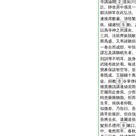
寺講論開
2
道如川
訖。靜坐房中感見一
願法師常在此弘法。
遂接席數遍。清悟繁
疾。綴慮恒
5
動。
以爲寺神之所護矣。
三四。法鼓齊振競敞
斯爲盛。又率諸聽侶
一卷合而成部。年恒
謬忘及講聽眠失者。
則訓導不明耳。故身
武陵布政於蜀。毎述
寶彖保該智空等。並
卷既成。王賜錢十萬
徒。頻教
8
令掌僧
雖貴勝請講逢値泥雨
芒屩而赴會焉。少而
時患藥雜䐗脂。拒而
生常。候病者仰觀。
似微差。乃告曰。吾
路常欲摧折。但自強
吾將去矣。遺屬道俗
髮剪爪禮拜
9
嗽口
中。奄然而卒。春秋