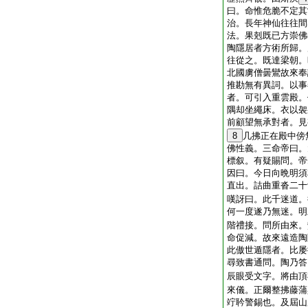
曰。命惟危脆不定其
治。長年神仙往往間
法。果剋既已方崇佛
陶隱居者方術所歸。
往從之。既達梁朝。
北國虜僧曇鸞故來奉
推勘無有異詞。以事
者。可引入重雲殿。
隅却坐繩床。衣以袈
前顧望無承對者。見
8
几拂正在殿中傍
佛性義。三命帝曰。
標叙。有疑賜問。帝
因曰。今日向晩明須
直出。詰曲重沓二十
嘆訝曰。此千迷道。
何一度遂乃無迷。明
階禮接。問所由來。
命促減。故來遠造陶
此傲世遁隱者。比屡
尋致書通問。陶乃答
辰眼受文字。將由頂
來儀。正爾整拂藤蒲
竚耹警錫也。及屆山