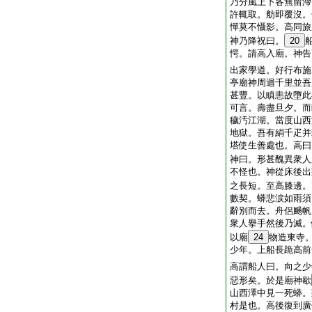
乃分風上下各無留滯
許輒取。舫即覆沒。
憚莫不懾影。高同旅
神乃降祝曰。
20
愕。請高入廟。神告
出家學道。好行布施
亭廟神周迴千里並吾
甚豐。以瞋恚故墮此
可言。壽盡旦夕。而
穢汚江湖。當度山西
地獄。吾有絹千疋并
塔使生善處也。高曰
神曰。形甚醜異衆人
不怪也。神從床後出
之長短。至高膝邊。
數契。蟒悲涙如雨須
辭別而去。舟侶颺帆
衆人擧手然後乃滅。
以廟
24
物造東寺
少年。上船長跪高前
高謂船人曰。向之少
惡形矣。於是廟神歇
山西澤中見一死蟒。
村是也。高後復到廣