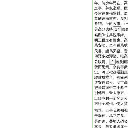
年。時少年尚在。高
之事。并叙宿縁。歡
今當往會稽畢對。廣
意解追悔前愆。厚相
會稽。至便入市。正
著高頭應時
27
隕
精懃佛法具説事縁。
明三世之有徴也。高
爲安侯。至今猶爲號
天書。語爲天語。音
傳譯多致謬濫。唯高
公以爲。
2
若及面
賛而思焉。余訪尋衆
沒。將以權迹隱顯應
繆致成乖角。輒備列
道安經録云。安世高
靈帝建寧中二十餘年
別傳云。晋太康末。
出經竟封一函於寺云
末行至楊州。使人貨
福善。云是我善知識
亭廟神。爲立寺竟。
是而終。桑垣人廼發
字云。尊吾道者居士