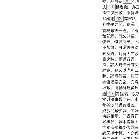
寺。其爲謬
10
説
支
11
樓迦讖。亦
深性度開敏。禀持法
群經志
12
存宣法
和中平之間。傳譯＊
首楞嚴等三經。又有
餘部經。歳久無録。
體云。似讖所出。凡
不加飾。可謂善宣法
知所終。時有天竺沙
靈之時。齎道行經。
漢。譯人時滯雖有失
經意。朔又以光和二
昧。讖爲傳言。河南
有優婆塞安玄。安息
理致。博誦群經多所
遊
17
賈雒陽。以
常以法事爲己任。漸
常與沙門講論道義。
與沙門嚴佛調共出法
佛調筆受。理得音正
述後代。調本臨淮人
世稱安侯都尉佛調三
調又撰十慧。＊亦傳
省而不煩。全本巧妙