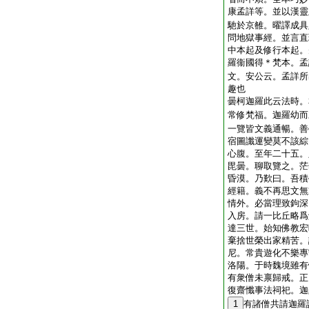
康孟詳等。並以漢靈
馳於京雒。曜譯成具
問地獄事經。並言直
中本起及修行本起。
羅衞國得＊梵本。孟
文。安公云。孟詳所
趣也
曇柯迦羅此云法時。
常修梵福。迦羅幼而
一覽皆文義通暢。善
宿圖讖運變莫不該綜
心腹。至年二十五。
毘曇。聊取覽之。茫
昏漠。乃歎曰。吾積
經籍。義不再思文無
情外。必當理致鉤深
入房。請一比丘略爲
達三世。始知佛教宏
棄捨世榮出家精苦。
尼。常貴遊化不樂專
洛陽。于時魏境雖有
有衆僧未禀歸戒。正
復齋懺事法祠祀。迦
1
有諸僧共請迦羅