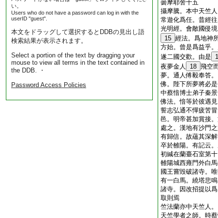
曇摩耶舍十五
い。
攝摩騰。本中天竺人
Users who do not have a password can log in with the
userID "guest".
常遊化爲任。昔經往
光明經。會敵國侵境
本文をドラッグして選択するとDDBの見出し語
15
經法。爲地神
検索結果が表示されます。
方始。曾是爲益乎。
Select a portion of the text by dragging your
遂二國交歡。由是
mouse to view all terms in the text contained in
夜夢金人
18
飛空
the DDB. ・
夢。通人傅毅奉答。
佛。陛下所夢將必是
Password Access Policies
中蔡愔博士弟子秦景
佛法。愔等於彼遇見
誓志弘通不憚疲苦冒
邑。明帝甚加賞接。
處之。漢地有沙門之
有歸信。故蘊其深解
卒於雒陽。有記云。
初緘在蘭臺石室第十
雒陽城西雍門外白馬
國王嘗毀破諸寺。唯
有一白馬。繞塔悲鳴
諸寺。因改招提以爲
取則焉
竺法蘭亦中天竺人。
天竺學者之師。時蔡