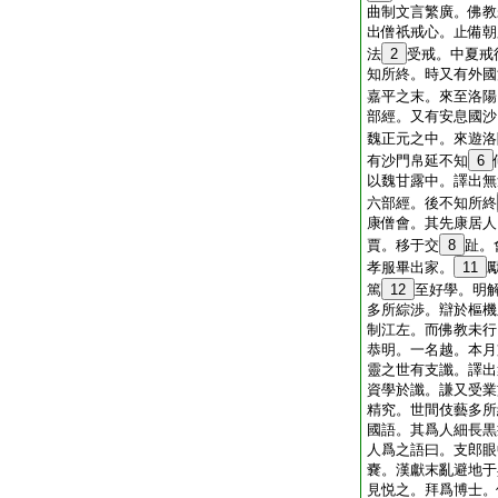
曲制文言繁廣。佛教
出僧祇戒心。止備朝
法
2
受戒。中夏戒
知所終。時又有外國
嘉平之末。來至洛陽
部經。又有安息國沙
魏正元之中。來遊洛
有沙門帛延不知
6
以魏甘露中。譯出無
六部經。後不知所終
康僧會。其先康居人
賈。移于交
8
趾。
孝服畢出家。
11
篤
12
至好學。明
多所綜渉。辯於樞機
制江左。而佛教未行
恭明。一名越。本月
靈之世有支讖。譯出
資學於讖。謙又受業
精究。世間伎藝多所
國語。其爲人細長黒
人爲之語曰。支郎眼
嚢。漢獻末亂避地于
見悦之。拜爲博士。