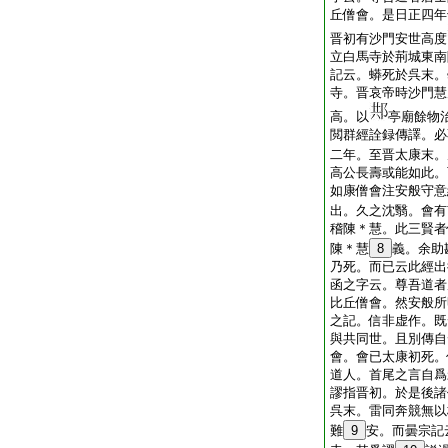
丘僧會。是日正四年
晋初有沙門安世高度
立白馬寺於荊城東南
記云。蟒死於呉末。
寺。晋哀帝時沙門慧
高。以
亭廟餘物
閲群經詮録傳譯。必
二年。至晋太康末。
高公長壽或能如此。
如康僧會注安般守意
出。久之沈翳。會有
稽陳＊慧。此三賢者
陳＊慧
8
義。余助
乃死。而已云此經出
函之字云。尊吾道者
比丘僧會。然安般所
之記。信非虚作。既
與共同世。且別傳自
會。會已太康初死。
道人。首尾之言自爲
謬指晋初。於是後諸
呉末。雷同奔競無以
難
9
安。而曇宗記