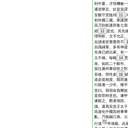
到中夏。才悟機敏一
通習華言。於是宣譯
安般守意陰持
11
初外國三藏。衆護撰
高乃剖析護所集七章
經
12
是也。其先
理明析。文字允正。
在讀者皆亹亹而不
自識縁業。多有神迹
先身已經出家。有一
主不稱。毎輒
14
改。如此二十餘年。
當往廣州畢宿世之對
吾後。而性多
16
道必當相度。既而遂
行路逢一少年。唾手
笑曰。我宿命負卿故
是前世時意也。遂申
遂殺之。觀者填陌。
識。還爲安息王太子
高遊化中國宣經事畢
亂。乃振錫江南。云
行達
亭湖廟。此