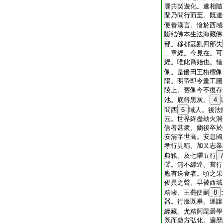
騰共契遊化。遂相隨
蘭乃間行而至。既達
便善漢言。愔於西域
斷結佛本生法海藏佛
部。移都寇亂四部失
二章經。今見在。可
經。唯此爲始也。愔
像。是優田王栴檀像
陽。明帝即令畫工圖
陵上。舊像今不復存
池。底得黒灰。
4
問西
6
域人。後法
云。世界終盡劫火洞
信者甚衆。蘭後卒於
安清字世高。安息國
孝行見稱。加又志業
典籍。及七曜五行
聲。無不綜達。嘗行
應有送食者。頃之果
俊異之聲。早被西域
精峻。王薨便嗣
8
器。行服既畢。遂讓
經藏。尤精阿毘曇學
既而遊方弘化。遍歴