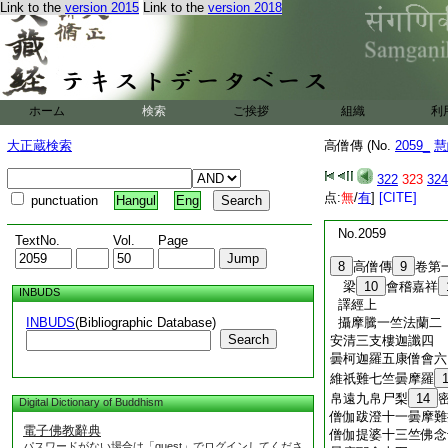
Link to the
version 2015
Link to the
version 2018
ホーム
検索
ご挨拶
組織
利
大正蔵検索
高僧傳 (No.
2059_
慧
322
323
324
点:
無
/
有
]
[CITE]
punctuation
Hangul
Eng
No.2059
TextNo.
Vol.
Page
8
高僧傳
9
卷第
梁
10
會稽嘉祥
INBUDS
譯經上
INBUDS
(Bibliographic Database)
攝摩騰一竺法蘭二
Search
安清三支樓迦讖四
曇柯迦羅五康僧會六
維祇難七竺曇摩羅
帛遠九帛尸梨
14
Digital Dictionary of Buddhism
僧伽跋澄十一曇摩難
電子佛教辭典
僧伽提婆十三竺佛念
パスワードがない場合は「guest」でログインしてくださ