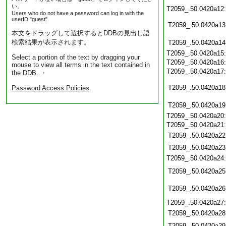
い。
T2059_.50.0420a12
Users who do not have a password can log in with the
userID "guest".
T2059_.50.0420a13
本文をドラッグして選択するとDDBの見出し語
検索結果が表示されます。
T2059_.50.0420a14
T2059_.50.0420a15
Select a portion of the text by dragging your
T2059_.50.0420a16
mouse to view all terms in the text contained in
T2059_.50.0420a17
the DDB. ・
T2059_.50.0420a18
Password Access Policies
T2059_.50.0420a19
T2059_.50.0420a20
T2059_.50.0420a21
T2059_.50.0420a22
T2059_.50.0420a23
T2059_.50.0420a24
T2059_.50.0420a25
T2059_.50.0420a26
T2059_.50.0420a27
T2059_.50.0420a28
T2059_.50.0420a29