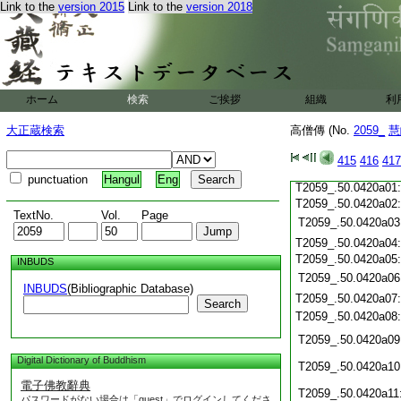
Link to the
version 2015
Link to the
version 2018
T2059_.50.0419c22
T2059_.50.0419c23
T2059_.50.0419c24
T2059_.50.0419c25
ホーム
検索
ご挨拶
組織
利
T2059_.50.0419c26
T2059_.50.0419c27
大正蔵検索
高僧傳 (No.
2059_
慧
T2059_.50.0419c28
415
416
417
T2059_.50.0419c29
punctuation
Hangul
Eng
T2059_.50.0420a01
T2059_.50.0420a02
TextNo.
Vol.
Page
T2059_.50.0420a03
T2059_.50.0420a04
T2059_.50.0420a05
INBUDS
T2059_.50.0420a06
INBUDS
(Bibliographic Database)
T2059_.50.0420a07
Search
T2059_.50.0420a08
T2059_.50.0420a09
Digital Dictionary of Buddhism
T2059_.50.0420a10
電子佛教辭典
T2059_.50.0420a11
パスワードがない場合は「guest」でログインしてくださ