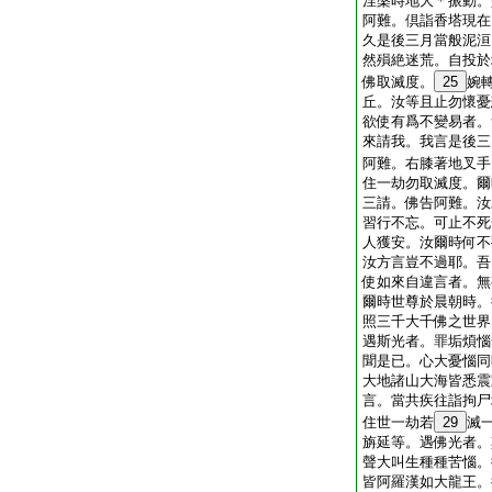
涅槃時地大＊振動。
阿難。倶詣香塔現在
久是後三月當般泥洹
然殞絶迷荒。自投於
佛取滅度。
25
婉
丘。汝等且止勿懷憂
欲使有爲不變易者。
來請我。我言是後三
阿難。右膝著地叉手
住一劫勿取滅度。爾
三請。佛告阿難。汝
習行不忘。可止不死
人獲安。汝爾時何不
汝方言豈不過耶。吾
使如來自違言者。無
爾時世尊於晨朝時。
照三千大千佛之世界
遇斯光者。罪垢煩惱
聞是已。心大憂惱同
大地諸山大海皆悉震
言。當共疾往詣拘尸
住世一劫若
29
滅
旃延等。遇佛光者。
聲大叫生種種苦惱。
皆阿羅漢如大龍王。