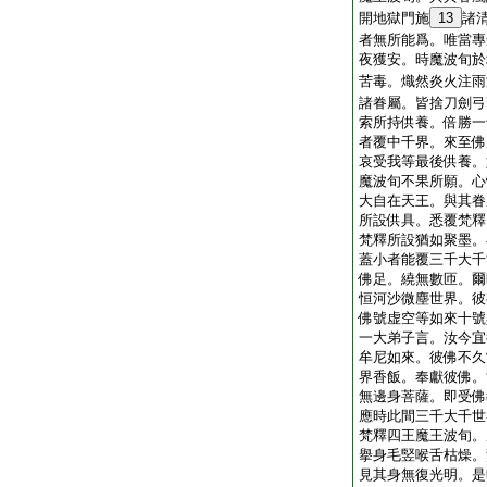
開地獄門施
13
諸
者無所能爲。唯當專
夜獲安。時魔波旬於
苦毒。熾然炎火注雨
諸眷屬。皆捨刀劍弓
索所持供養。倍勝一
者覆中千界。來至佛
哀受我等最後供養。
魔波旬不果所願。心
大自在天王。與其眷
所設供具。悉覆梵釋
梵釋所設猶如聚墨。
蓋小者能覆三千大千
佛足。繞無數匝。爾
恒河沙微塵世界。彼
佛號虚空等如來十號
一大弟子言。汝今宜
牟尼如來。彼佛不久
界香飯。奉獻彼佛。
無邊身菩薩。即受佛
應時此間三千大千世
梵釋四王魔王波旬。
擧身毛竪喉舌枯燥。
見其身無復光明。是