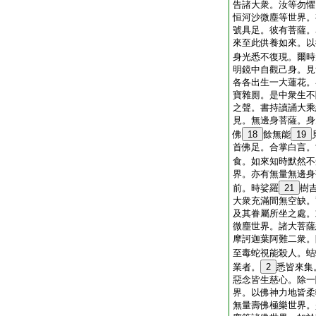
告諸大衆。汝等勿懼
恒河沙微塵等世界。
號具足。彼有菩薩。
來至此供養如來。以
身光悉不復現。爾時
明鏡中自觀己身。見
各各出生一大蓮花。
寶雜厠。是中衆生不
之聲。書持讀誦大乘
見。無邊身菩薩。身
佛
18
餘無能
19
首佛足。合掌白言。
食。如來知時默然不
界。亦有無量無邊身
前。時娑羅
21
樹
大衆充滿間無空缺。
及其眷屬所坐之處。
微塵世界。諸大菩薩
摩訶迦葉阿難二衆。
至毒蛇視能殺人。蛣
業者。
2
悉皆來集
惡念皆生慈心。除一
界。以佛神力地皆柔
無量壽佛極樂世界。