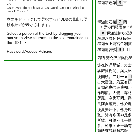
釋迦譜卷第
6
三
い。
Users who do not have a password can log in with the
userID "guest".
本文をドラッグして選択するとDDBの見出し語
釋迦譜卷第
7
四
検索結果が表示されます。
＊梁沙門釋僧祐＊
8
釋迦雙樹般涅
Select a portion of the text by dragging your
mouse to view all terms in the text contained in
釋迦八國分舍利記第
the DDB. ・
釋迦天上龍宮舍利寶
釋迦龍宮佛
9
𣯃塔記
Password Access Policies
釋迦雙樹般涅槃記
佛在拘尸那城。力士
娑羅雙樹間。與大比
後圍繞。二月十五
出大音聲。乃至有頂
日如來應供正遍知。
作歸依。大覺世尊將
所疑。今悉可問。爲
長阿含經云。佛於毘
後夏安居中。佛身疾
難。諸有修四神足多
所欲。可得不死一劫
多。如來可止一劫有
爾時阿難默然不對。