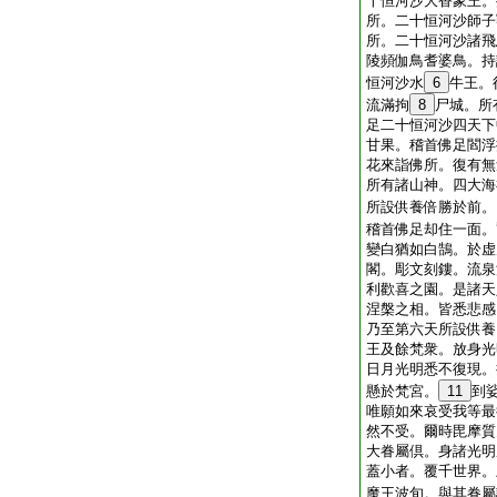
十恒河沙大香象王。
所。二十恒河沙師子
所。二十恒河沙諸飛
陵頻伽鳥耆婆鳥。持
恒河沙水
6
牛王。
流滿拘
8
尸城。所
足二十恒河沙四天下
甘果。稽首佛足閻浮
花來詣佛所。復有無
所有諸山神。四大海
所設供養倍勝於前。
稽首佛足却住一面。
變白猶如白鵠。於虚
閣。彫文刻鏤。流泉
利歡喜之園。是諸天
涅槃之相。皆悉悲感
乃至第六天所設供養
王及餘梵衆。放身光
日月光明悉不復現。
懸於梵宮。
11
到
唯願如來哀受我等最
然不受。爾時毘摩質
大眷屬倶。身諸光明
蓋小者。覆千世界。
魔王波旬。與其眷屬