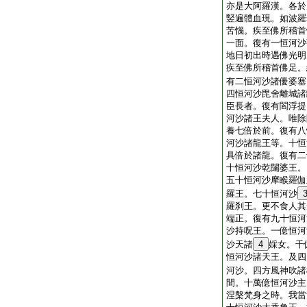
亦是大阿羅漢。各於
竪遍體血現。如波羅
苦惱。疾至佛所稽首
一面。復有一恒河沙
地日初出時遇佛光明
疾至佛所稽首佛足。
有二恒河沙諸優婆塞
四恒河沙毘舍離城諸
臣長者。復有閻浮提
河沙諸王夫人。唯除
養七倍於前。復有八
河沙諸龍王等。十恒
具倍於諸龍。復有二
十恒河沙乾闥婆王。
五十恒河沙摩睺羅伽
羅王。七十恒河沙
羅刹王。更不食人其
端正。復有九十恒河
沙持呪王。一億恒河
沙天諸
4
婇女。千
恒河沙諸天王。及四
河沙。四方風神吹諸
間。十萬億恒河沙主
涅槃梵身之時。我當