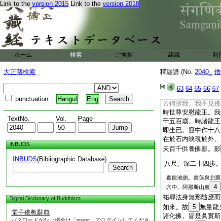
以龍王。爲四大弟子
Link to the
version 2015
Link to the
version 2018
時世尊。坐龍王窟不
那乾訶城及以諸國。
座滿中化佛。龍王歡
世得佛如此。佛受王
乘八千里象。持諸供
ホーム
検索
ご挨拶
組織
利
處處見佛。
28
信
亦有皆説苦空無常。
大正蔵検索
釋迦譜 (No.
2040_
僧
解得無
29
生忍。
出與諸比丘。遍遊
63
64
65
66
67
龍王聞佛還國。啼哭
punctuation
Hangul
Eng
云何捨我。我不見佛
時世尊安慰龍王。我
TextNo.
Vol.
Page
千五百歳。時諸龍王
即坐已。窟中作十八
在於石内映現於外。
INBUDS
天百千供養佛影。影
INBUDS
(Bibliographic Database)
八尺。深二十四歩
Search
毒龍池側。青蓮泉北羅
4
穴中。阿那斯山巖
祐尋法身無形隨應而
Digital Dictionary of Buddhism
如來。故
5
無量龍
電子佛教辭典
諸化佛。皆是眞實斯
パスワードがない場合は「guest」でログインしてくださ