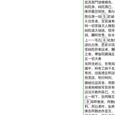
從其面門放種種色。
純陀身。純陀遇已。
佛所憂悲悵怏。重白
愍住壽一劫
5
若減
久住世者。宜當速奉
時一切菩薩天人雜類
純陀成大福徳。我等
捐。爾時世尊。欲令
上一一毛孔
6
化無
諸比丘僧。悉皆示現
受純陀所奉設者。爾
之食。摩伽陀國滿足
足一切大會
長阿含經云。世尊與
園中。時有工師子名
尊所。頭面禮足即請
然受請。明日時到。
圍繞往詣其舍。周那
別煮栴檀樹耳世所奇
説法示教利喜已。大
止一樹下。告阿難言
9
尋即敷座。阿難
利。所以者何。如來
佛告阿難勿作是言。