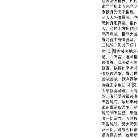
塵等諸佛世界。如於
來面門所出五色光明
令彼身光悉不復現。
諸天人阿修羅等。見
恐怖身毛爲竪。復作
入。必於十方所作已
嗚呼痛哉。世間大苦
爾時會中有優婆塞。
曰純陀。與其同類十
右
3
臂右膝著地合
足。白佛言。唯願世
後供養。我等從今無
飢困。欲從如來求將
供然後涅槃。爾時世
善哉善哉。我今爲汝
汝身田令生法
4
牙
大衆歡喜踊躍。同聲
陀。佛已受汝最後供
佛告純陀。汝所奉施
來正爾當般涅槃。第
純陀聞佛語已。擧聲
者一切當共。五體投
佛告純陀。莫大啼哭
及一切。是故今日欲
爾有爲亦然。速辦所