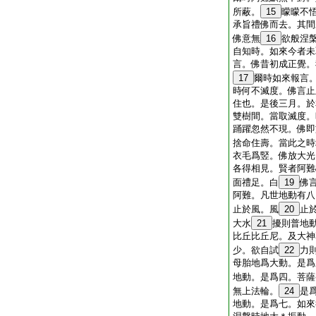
所蔽。
15
曚曚不
承旨禮佛而去。其間
佛意無
16
欲般涅
自知時。如來今者未
言。佛昔初成正覺。
17
爾時如來報言
時何不滅度。佛言止
住也。是後三月。於
雙樹間。當取滅度。
踊躍忽然不現。佛即
捨命住壽。當此之時
衣毛爲竪。佛放大光
各得相見。賢者阿難
面禮足。白
19
佛
阿難。凡世地動有八
止於風。風
20
止
大水
21
擾則普地
比丘比丘尼。及大神
少。欲自試
22
力
母胎地爲大動。是爲
地動。是爲四。菩薩
無上法輪。
24
是
地動。是爲七。如來