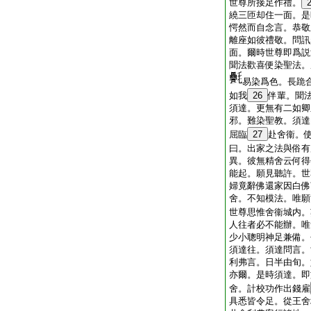
世尊所接足作禮。
繞三匝却住一面。是
愕然而自念言。恭敬
離座如彼禮敬。問訊
面。爾時世尊即爲説
聞法歡喜便染聖法。
易染爲色。長跪
如我
26
伴輩。聞
須達。更無有二如卿
邪。難染聖教。須達
屈臨
27
赴舍衞。
曰。出家之法與俗有
異。彼無精舍云何得
能起。願見聽許。世
婦竟辭佛還家因白佛
舍。不知模法。唯願
世尊思惟舍衞城内。
人往者必不能辦。唯
少小聰明神足兼備。
須達往。須達問言。
利弗言。日半由旬。
亦爾。是時須達。即
舍。計校功作出錢雇
具悉皆令足。從王舍