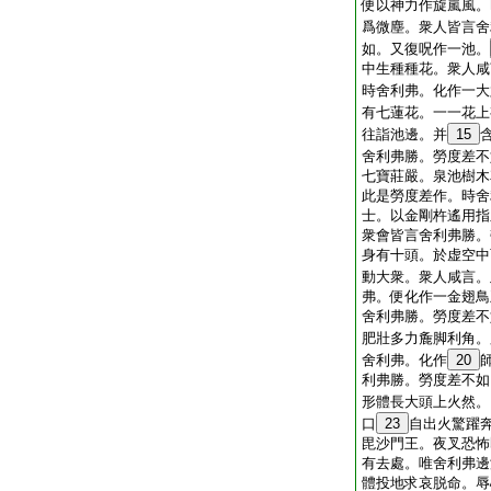
便以神力作旋嵐風。
爲微塵。衆人皆言舍
如。又復呪作一池。
中生種種花。衆人咸
時舍利弗。化作一大
有七蓮花。一一花上
往詣池邊。并
15
舍利弗勝。勞度差不
七寶莊嚴。泉池樹木
此是勞度差作。時舍
士。以金剛杵遙用指
衆會皆言舍利弗勝。
身有十頭。於虚空中
動大衆。衆人咸言。
弗。便化作一金翅鳥
舍利弗勝。勞度差不
肥壯多力麁脚利角。
舍利弗。化作
20
利弗勝。勞度差不如
形體長大頭上火然。
口
23
自出火驚躍
毘沙門王。夜叉恐怖
有去處。唯舍利弗邊
體投地求哀脱命。辱