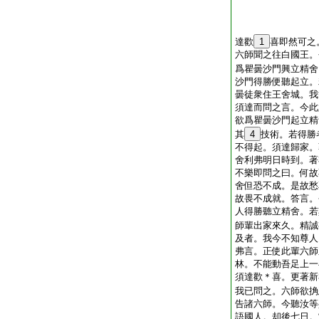
達歡
1
喜即然可之
六師聞之往白國王。
爲瞿曇沙門興立精舍
沙門得勝便聽起立。
曇徒衆住王舍城。我
須達而問之言。今此
欲爲瞿曇沙門起立精
其
4
技術。若得勝
不得起。須達歸家。
舍利弗明日時到。著
不樂即問之曰。何故
舍但恐不成。是故愁
故畏不成就。答言。
人得勝聽立精舍。若
師輩出家來久。精誠
及者。我今不知尊人
弗言。正使此輩六師
林。不能動吾足上一
須達歡＊喜。更著新
我已問之。六師欲捔
告諸六師。今聽汝等
語國人。却後七日。