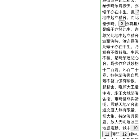
爲彼世尊起立精舍。
棄佛時汝爲彼佛。亦
蟻子亦在中生。毘
地中起立精舍。而此
秦佛時。
3
亦爲世
是蟻子亦於此生。迦
尊於此地中起立精舍
迦葉佛時。汝亦爲佛
此蟻子亦在中生。乃
種身不得解脱。生死
不種。是時須達悲心
舍。爲佛作窟以妙栴
千二百處。凡百二十
竟。欲往請佛復自思
若不啓白儻有瞋恨。
起精舍。唯願大王遣
使者。詣王舍城請佛
舍衞。爾時世尊與諸
明。震動天地至舍衞
道次度人無有限量。
切大集。持諸供具迎
處。放大光明遍照三
地皆震動。城中
10
11
唖語
12
軁申