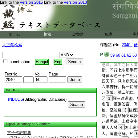
Link to the
version 2015
Link to the
version 2018
經理事務。施設供具
答
51
言不也。欲
及比丘僧。於時須達
有所得心情悦豫。重
其義。長者答言。汝
ホーム
検索
ご挨拶
組織
利
大正蔵検索
釋迦譜 (No.
2040_
僧
59
60
61
62
63
punctuation
Hangul
Eng
悉達。其生之日天降
衞。即行七歩擧手而
TextNo.
Vol.
Page
身黄金色三十二相八
四天下。見老病死苦
六年苦行。得一切智
INBUDS
八億萬。號曰能仁。
照
1
耀三達遐鑒。
INBUDS
(Bibliographic Database)
名僧。護彌答言。佛
Search
輪。至波羅
3
捺鹿
諦。漏盡結解便成沙
八道悉練。上虚空中
Digital Dictionary of Buddhism
量天人發
4
無上道
電子佛教辭典
人。漏盡意解。如
パスワードがない場合は「guest」でログインしてくださ