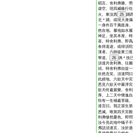
唱言。舍利弗勝。勞
虚空。現四威儀行住
火。東沒西
25
踊
北＊踊。或現大身滿
一身作百千萬億身。
然在地。履地如水履
神足。坐其本座。時
喜。時舍利弗。即爲
各得道迹。或得須陀
漢者。六師徒衆三億
學道。
26
捔＊技
須達共舍利弗。往圖
頭。時舍利弗自捉一
欣然含笑。須達問曰
此經地。六欲天中宮
悉見六欲天中嚴淨宮
欲天何處最樂。舍利
厚。上二天中憍逸自
恒有一生補處菩薩。
達言曰。我正當生第
悉滅。唯第四天宮殿
利弗慘然憂色。即問
汝今見此地中蟻子不
弗語須達言。汝於過