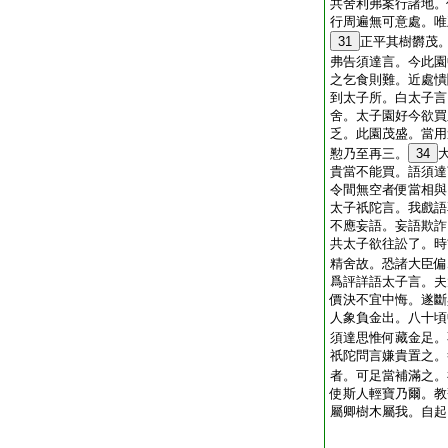
共舍利弗案行諸地。
行周遍無可意處。唯
31
正平其樹欝茂
弗告須達言。今此園
之乞食則難。近處憒
到太子所。白太子言
舍。太子園好今欲買
乏。此園茂盛。當用
懃乃至再三。
34
貴當不能買。語須達
令間無空者便當相與
太子祇陀言。我戲語
不應妄語。妄語欺詐
共太子欲往訟了。時
精舍故。恐諸大臣偏
爲評詳語太子言。夫
價決不宜中悔。遂斷
人象負金出。八十頃
須達思惟何藏金足。
祇陀問言嫌貴置之。
者。可足當補滿之。
使斯人輕寶乃爾。教
屬卿樹木屬我。自起