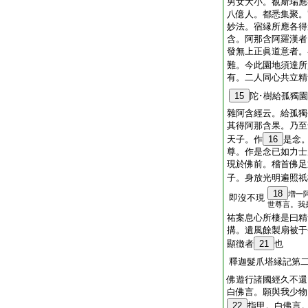
男女大小。覩斯瑞應
八億人。都悉集聚。
妙法。宿縁所應各得
含。阿那含阿羅漢者
發無上正眞道意者。
難。今此園地須達所
有。二人同心共立精
15
陀･樹給孤獨
雜阿含經云。給孤獨
其得阿那含果。乃至
天子。作
16
是念
尊。作是念已如力士
現於佛前。稽首佛足
子。身放光明遍照祇
18
増一
即沒不現
世尊言。我
祐案息心所棲是曰精
搆。遺風餘製扇被于
顯徴者
21
也
釋迦髮爪塔縁記第
佛遊行諸國經久不還
白佛言。願與我少物
22
指甲。白佛言