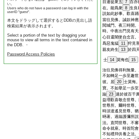
目連徒衆五
7
百亦
い。
在。能爲衆
8
生良
Users who do not have a password can log in with the
userID "guest".
説如此妙事。歡喜踊
當往見佛。誠款神應
本文をドラッグして選択するとDDBの見出し語
閲城門。夜三時開。
検索結果が表示されます。
時。中夜出門見有天
Select a portion of the text by dragging your
心目還闇便自念言。
mouse to view all terms in the text contained in
爲惡鬼猛
11
狩見
the DDB. ・
親友終生
13
於四
Password Access Policies
士
14
莫悔也
15
汝往見佛得利無量。
不如轉足一歩至趣世
彼。居
20
士莫悔
寶。不如擧足一歩至
踰
23
過於彼百千
益増歡喜敬念世尊。
世尊所。爾時世尊。
時須達遙見世尊。猶
昞著。過踰護彌所説
法。直問世尊。不審
命令就座。時首陀會
不知禮拜供養之法。