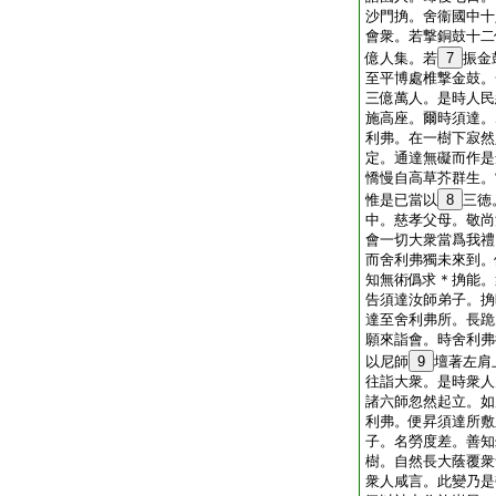
沙門捔。舍衞國中十
會衆。若撃銅鼓十二
億人集。若
7
振金
至平博處椎撃金鼓。
三億萬人。是時人民
施高座。爾時須達。
利弗。在一樹下寂然
定。通達無礙而作是
憍慢自高草芥群生。
惟是已當以
8
三徳
中。慈孝父母。敬尚
會一切大衆當爲我禮
而舍利弗獨未來到。
知無術僞求＊捔能。
告須達汝師弟子。捔
達至舍利弗所。長跪
願來詣會。時舍利弗
以尼師
9
壇著左肩
往詣大衆。是時衆人
諸六師忽然起立。如
利弗。便昇須達所敷
子。名勞度差。善知
樹。自然長大蔭覆衆
衆人咸言。此變乃是