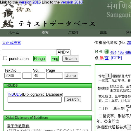
Link to the
version 2015
Link to the
version 2018
ホーム
検索
ご挨拶
組織
利
大正蔵検索
佛祖歴代通載 (No.
20
494
495
496
点:
無
/
有
]
[CITE]
punctuation
Hangul
Eng
TextNo.
Vol.
Page
1
悼敬
昭懷愼聲成平
十三君。九百年也。秦
INBUDS
顓頊之後。至
楚熊繹
王擧文武勤勞
INBUDS
(Bibliographic Database)
枝江縣也。至申君徙都
Search
芻。二十五君。計七百
成
康王釗
二十四
子
二世安寧。刑錯不
Digital Dictionary of Buddhism
年。癸亥即位
電子佛教辭典
佛祖歴代通載卷第
パスワードがない場合は「guest」でログインしてくださ