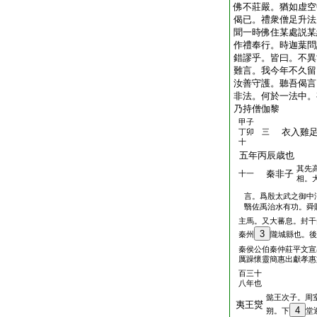
佛不莊嚴。猶如虚空
偈已。禮衆僧足升法
聞一時佛住某處説某
作禮奉行。時迦葉問
錯謬乎。皆曰。不異
難言。我今年不久留
汝善守護。聽吾偈言
非法。何於一法中。
乃持僧伽黎
甲子
衣入雞足
丁卯 三
十
五年丙辰歳也
其先
秦非子
十一
相。
言。爲殷太武之御中
翳佐禹治水有功。舜
主馬。又大蕃息。封干
3
秦州
隴城縣也。後
秦侯公伯秦仲莊平文宣
厲躁懷靈簡惠出獻孝惠
百三十
八年也
懿王次子。周
夷王爕
4
朔。下
堂