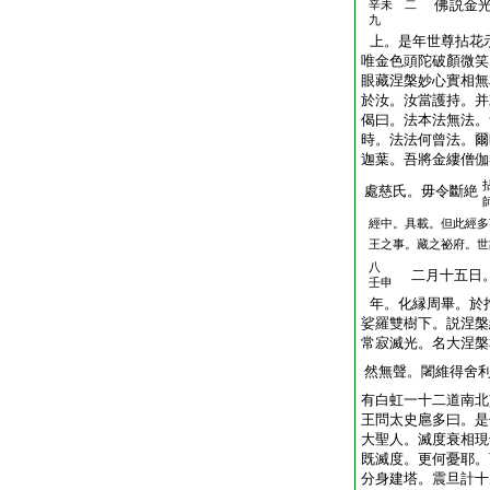
佛説金光
辛未 二
九
上。是年世尊拈花
唯金色頭陀破顏微笑
眼藏涅槃妙心實相無
於汝。汝當護持。并
偈曰。法本法無法。
時。法法何曾法。爾
迦葉。吾將金縷僧伽
處慈氏。毋令斷絶
經中。具載。但此經多
王之事。藏之祕府。世
八
二月十五日。
壬申
年。化縁周畢。於
娑羅雙樹下。説涅槃
常寂滅光。名大涅槃
然無聲。闍維得舍
有白虹一十二道南北
王問太史扈多曰。是
大聖人。滅度衰相現
既滅度。更何憂耶。
分身建塔。震旦計十