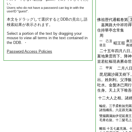
い。
Users who do not have a password can log in with the
userID "guest".
本文をドラッグして選択するとDDBの見出し語
佛祖歴代通載卷第
検索結果が表示されます。
嘉興路大中祥符禪
住持華亭念常集
Select a portion of the text by dragging your
周
mouse to view all terms in the text contained in
一 己丑
康
the DDB. ・
昭王瑕
癸丑
南
二十五年四月八日
Password Access Policies
案地乘雲而下。降神
豈若虹樞現表厥命世
二 甲寅
二月八日
毘尼園沙羅叉樹下
出。姓刹利。父淨飯
吐水。金盤沐已周行
生身。天上天下唯吾
十二大人之相。諸
輪紋。三手柔軟如兜羅
諸指纖長。六足跟充滿
雙腨圓滿如伊尼延鹿王
毛青右旋。十二髮毛上
離垢 十五七處充滿。