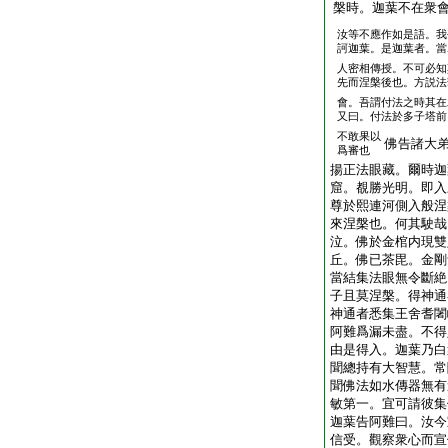
槃時。迦葉不在衆
汝等不應作如是語。我
訶迦葉。是迦葉者。當
人密相傳授。不可必知
先而涅槃後也。方説法
會。吾謂付法之時其在
又曰。付法於多子塔前
不敢果以
佛告諸大
爲審也
揚正法眼藏。爾時迦
窟。覩勝光明。即入
尊於熙連河側入般涅
來涅槃也。何其駛哉
泣。佛於金棺内現雙
丘。佛已茶毘。金剛
當結集法眼無令斷絶
子且莫涅槃。得神通
神通者悉集王舍耆闍
阿難爲漏未盡。不得
由是得入。迦葉乃白
聞總持有大智慧。常
聞佛法如水傳器無有
敏第一。宜可請彼集
迦葉告阿難曰。汝今
信受。觀察衆心而宣