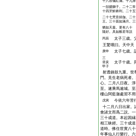
十八容儀紅滿。十九身
一頷臆獅子。二十二常
十四牙鮮鋒利。二十五
二十七梵音頻伽。二十
王。三十面如滿月。三
猶如天蓋。更有八十
隨好。具如般若等説
太子三歳。父
丙辰
王驚嘆曰。天中天
太子七歳。詣
庚申
三
太子十歳。與
癸亥
甲子
射透銕鼓九重。世
門。見生老病死者。
心。二月八日夜。淨
至。遂乘馬逾城。至
樓山阿藍迦處習不用
今依六年苦行
戊寅
十二月八日出家。
會諸文而爲二説。一
三十成道。本起因縁
相三昧經。三十成道
道時。佛住世實八十
年事仙人行樂行。六