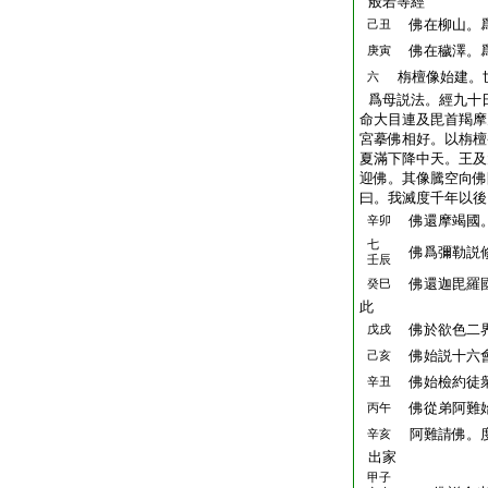
般若等經
佛在柳山。爲
己丑
佛在穢澤。爲
庚寅
栴檀像始建。
六
爲母説法。經九十
命大目連及毘首羯摩
宮摹佛相好。以栴檀
夏滿下降中天。王及
迎佛。其像騰空向佛
曰。我滅度千年以後
佛還摩竭國。
辛卯
七
佛爲彌勒説
壬辰
佛還迦毘羅國
癸巳
此
佛於欲色二界
戊戌
佛始説十六會
己亥
佛始檢約徒
辛丑
佛從弟阿難
丙午
阿難請佛。度
辛亥
出家
甲子