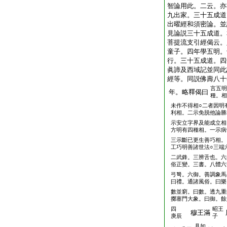
智論用此。二云。亦
九出家。三十五成道
出曜經和須密論。並
見論説三十五成道。
菩提流支引經偈云。
童子。四年學五明。
行。三十五成道。四
眞諦及西域記並同此
經等。同説佛壽八十
言五明
年。略釋偈曰
種。相
未作不得相○二者因明
利相。二示免脱他論勝
示安立字界及能成立相
方明有四種相。一示病
三示斷已更生善巧相。
工巧明善諸世法○三端
二武鋒。三辨舌也。六
俗正變。三書。八體六
弓弩。六御。善調象馬
曰禮。通諸風俗。曰樂
數並窮。曰數。透九重
擲塞門大象。曰御。餘
四
昭王
穆王滿
庚辰
子
具如