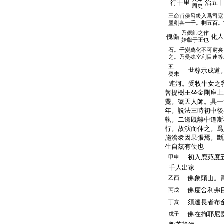
行千里
治五
周史
王命甫侯呂級入爲司寇
墨劓各一千。剕五百。
乃偃師之作
傀儡
化人
始獻于王也
石。千變萬化不可窮矣
之。乃曼殊室利目連等
五
世尊示成道。
癸未
連河。受牧牛女之
菩提樹王坐金剛座上
覺。號天人師。具一
年。説法三時初中後
執。二邊既離中道斯
行。故演而伸之。爲
施濟衆因果張焉。斷
生自茲有仗也
初入鹿苑度五
甲申
千人出家
佛象頭山。
乙酉
佛度舍利弗目
丙戌
須達長者布金
丁亥
佛在拘耶尼國
戊子