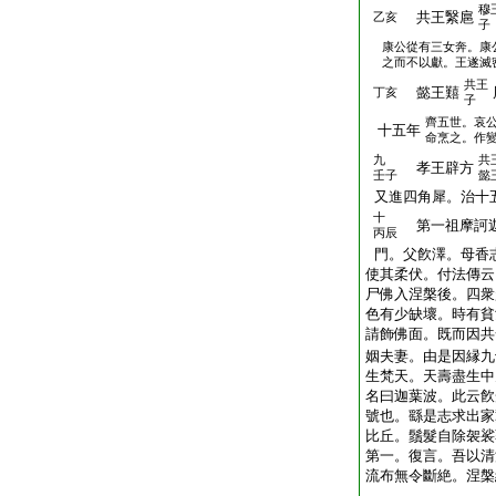
穆
共王繄扈
乙亥
子
康公從有三女奔。康
之而不以獻。王遂滅
共王
懿王囏
丁亥
子
齊五世。哀
十五年
命烹之。作
九
共
孝王辟方
壬子
懿
又進四角犀。治十
十
第一祖摩訶迦
丙辰
門。父飮澤。母香
使其柔伏。付法傳云
尸佛入涅槃後。四衆
色有少缺壞。時有貧
請飾佛面。既而因共
姻夫妻。由是因縁九
生梵天。天壽盡生中
名曰迦葉波。此云飮
號也。繇是志求出家
比丘。鬚髮自除袈裟
第一。復言。吾以清
流布無令斷絶。涅槃