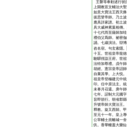
王磐等奉勅述行状
上開教宣文輔治大聖
如意大寶法王西天佛
拔思癹帝師。乃土波
應具詳家譜。初土波
具大威神累葉相傳。
十七代而至薩師加哇
禮伯父爲師。祕密伽
誦。七歳演法。辯博
咨名宿。句玄索隱。
十五。世祖皇帝龍徳
馳驛徑詣王府。世祖
法特加尊禮。戊午師
胡經。憲宗皇帝詔師
自棄其學。上大悦。
祖皇帝登極建元中統
印。任中原法主。統
未朞月召還。庚午師
七年。詔制大元國字
旨即頒行。朝省郡縣
升號帝師大寶法王。
釋教。旋又西歸。甲
至元十一年。皇上專
公宰輔士庶離城一舍
供。香華幢蓋大樂仙