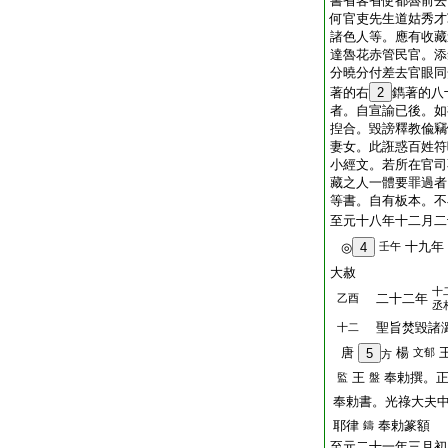
書省客省使都魯前去
何官吏先生道姑秀才
諸色人等。應有收藏
達魯花赤管民官。添
分曉分付差去官眼同
著的右
2
鐫著的八
者。自宣諭已後。如
揑合。毀謗釋教偸竊
妻女。此誑惑百姓符
小經文。若所在官司
藏之人一體要罪過者
等書。自有板本。不
至元十八年十二月二
十九年
◎
4
壬午
大赦
十
二十二年
乙酉
丞
聖旨焚毀諸潞
十二
唐
楊
5
文郁
方
王
奉勅撰。
監
盤
奉勅書。光祿大夫
耶律
奉勅篆額
鑄
至元二十一年三月初