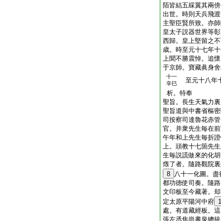
陌皆結五綵翼其兩傍
出世。時則天兵飛渡
主聖臣賢所致。亦師
皇太子説器世界等彰
西歸。皇上堅留之不
歳。時至元十七年十
上聞不勝震悼。追懷
于京師。寶藏眞身舍
十一
至元十八年十
辛巳
析。特奉
聖旨。長生天氣力裏
聖旨道與中書省樞密
司按察司達魯花赤管
官。并衆先生毎在前
午年和上先生毎折證
上。頭教十七箇先生
生毎説謊做來的化胡
燬了者。隨路觀院裏
8
八十一化圖。盡
都功徳使司奏。隨路
文印板至今藏著。却
定太原平陽河中府
處。有道藏經板。這
張左丞焦尚書泉總統