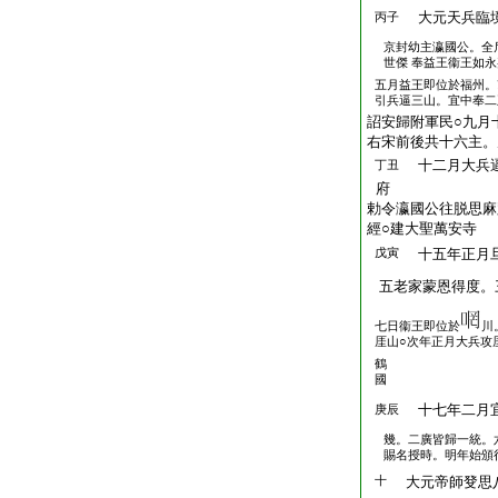
大元天兵臨
丙子
京封幼主瀛國公。全
世傑 奉益王衞王如
五月益王即位於福州。
引兵逼三山。宜中奉二
詔安歸附軍民○九月
右宋前後共十六主。
十二月大兵逼
丁丑
府
勅令瀛國公往脱思麻
經○建大聖萬安寺
戊寅
十五年正月旦
五老家蒙恩得度。
七日衞王即位於
川
厓山○次年正月大兵攻
鶴
國
十七年二月
庚辰
幾。二廣皆歸一統。
賜名授時。明年始頒
十
大元帝師癹思