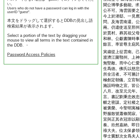
い。
聞公博學多藝能。求
Users who do not have a password can log in with the
公不可。海雲固要之
userID "guest".
今上於潜邸。一見應
本文をドラッグして選択するとDDBの見出し語
問。及海雲南還。公
検索結果が表示されます。
兩。仍遣使送至邢州
於賈村。葬其祖父母
Select a portion of the text by dragging your
和林。公獻書陳時事
mouse to view all terms in the text contained in
餘言。率皆尊主庇民
the DDB. ・
寅歳從上征雲南。己
Password Access Policies
渡濟江圍鄂州。上神
無堅敵。而中心仁愛
生爲徳。佛氏以慈悲
所全活者。不可勝計
極創定朝儀。立官制
施設時物之宜。皆公
八月。改至元元年。
言。書記劉秉忠效忠
幄之密謀。定社稷之
被褒榮。今聖明寓極
野服散號蕭條閒寂。
宜與正其衣冠崇以顯
奏。欣然嘉納。即日
祿大夫。位太保參領
學士竇默次女爲夫人