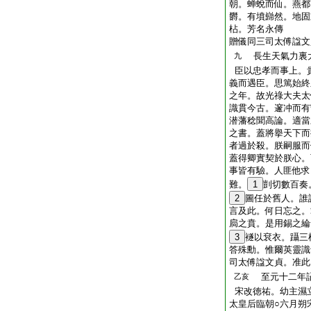
朝。蝉蛻而仙。燕都
欝。有墳巋然。地固
枮。芳名永傳
贈儀同三司太傅諡文
長生天氣力裏
九
臣以忠孝而事上。貴
義而遇臣。思篤始終
之年。故光祿大夫太
識貫今古。邃冲而有
潜藩稔聞高論。適當
之書。蓋將擧天下而
者過於殺。朕嗣服而
蓋得卿實契於朕心。
事皆有驗。人匪他求
難。
1
剴切數百奏
2
圖任於舊人。誰
言及此。何日忘之。
扃之賁。是用錫之綸
3
襚以袞衣。躡三
答殊勳。惟爾英靈識
司太傅諡文貞。准此
至元十二年詔
乙亥
宋改徳祐。幼主濕
太皇后臨朝○六月朔