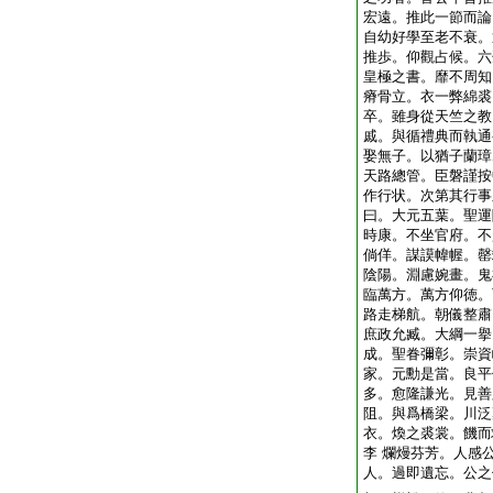
宏遠。推此一節而論
自幼好學至老不衰。
推歩。仰觀占候。六
皇極之書。靡不周知
瘠骨立。衣一弊綿裘
卒。雖身從天竺之教
戚。與循禮典而執通
娶無子。以猶子蘭璋
天路總管。臣磐謹按
作行状。次第其行事
曰。大元五葉。聖運
時康。不坐官府。不
倘佯。謀謨幃幄。罄
陰陽。淵慮婉畫。鬼
臨萬方。萬方仰徳。
路走梯航。朝儀整肅
庶政允臧。大綱一擧
成。聖眷彌彰。崇資
家。元勳是當。良平
多。愈隆謙光。見善
阻。與爲橋梁。川泛
衣。煥之裘裳。饑而
李 爛熳芬芳。人感
人。過即遺忘。公之