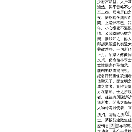
少府宮籍監。人戸甚
澹然。與平昔略不少
至上都。居南屏山之
夜。儼然端坐無疾而
聞。上嗟悼不已。語
年。小心愼密不避艱
情。又其陰陽術數之
契。惟朕知之。他人
郎趙秉軀護其喪還大
葬斂營葬。一切所須
正月。詔贈太傅儀同
文貞。仍命翰林學士
欽惟國家列聖相承。
龍韜豹略鷹揚虎視。
紀名汗簡畫像凌烟者
佐聖天子。開文明之
成之業者。實惟太傅
方在潜邸。士之所以
者。往往有所陳訴祈
無所求。閒燕之際毎
人物可備器使者。宜
所招。蒲輪之所
士。茅拔茹連致無虚
歴朝省
2
頒布郡縣
之功者。皆公平昔推