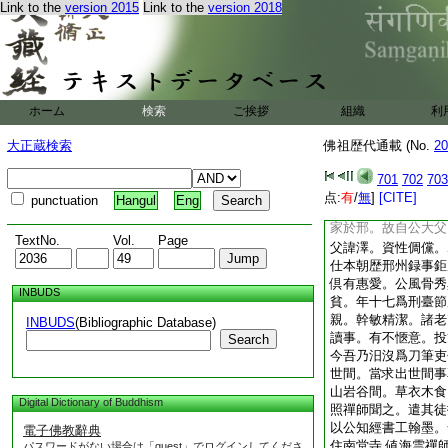
Link to the
version 2015
Link to the
version 2018
令器。是以古之明王
者爲可佳。而以閒遠
聖天子之用太保劉公
高潔之資。慕空寂之
功名於夢幻。曷曾有
心乎。聖天子邂逅一
ホーム
検索
ご挨拶
組織
利
腹心。契如魚水深謀
得預聞者。悉與公參
大正蔵検索
佛祖歴代通載 (No.
20
志意
6
交孚。與夫
蓋異世而同符矣。公
701
702
703
劉李村人。先世仕遼
点:
有
/
無
]
[CITE]
punctuation
Hangul
Eng
嘗任邢州節度副使。
家於邢。故自公大父
TextNo.
Vol.
Page
父諱澤。資性倜儻。
仕本朝歴邢州録事鉅
倶有惠愛。公風骨秀
INBUDS
貧。年十七爲刑臺節
親。幹敏精潔。諸老
INBUDS
(Bibliographic Database)
讀事。有不愜意。投
Search
今吾乃汨沒爲刀筆吏
世間。當求出世間事
山岩谷間。草衣木食
Digital Dictionary of Buddhism
照禪師聞之。遣其徒
以公知經書工翰墨。
電子佛教辭典
住南堂寺 値海雲禪
パスワードがない場合は「guest」でログインしてくださ