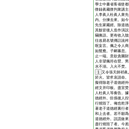
學士中書省客省使都
僧録眞藏僧判衆講主
人李眞人杜眞人衆先
内。分揀去來。如今
先生家藏經。除道徳
其餘皆後人造作演説
竊佛語。更有收入陰
往改易名號傳註訛舛
呪妄言。佩之令人商
如鴛鴦。子嗣蕃息。
止一端。意欲貪圖財
人非望佩符在臂。男
水不溺。入火不焚。
1
又令張天師祁眞
於火。皆求哀請命。
擬得除老子道徳經外
經文并印板。盡宜焚
人杜眞人等奏告。據
徳經外。但係後人揑
行燒毀了。俺也乾淨
著老子道徳經裏行者
和上去者。若不願爲
道徳經外。説謊做來
盡行燒毀了者。今差