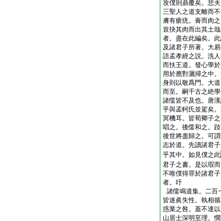
攻僕則鼎覆矣。悲夫
三聖人之道支離而不
膚有瘡疣。膏而肉之
豈抉其肉而出其土哉
者。盡在此編矣。此
及諸君子所著。大易
語孟孝經之説。洗人
而扶王道。發心學於
用於應對灑掃之中。
身則以敬爲門。大道
而至。嗣千古之絶學
諸儒皆不及也。唐漢
乎與孟軻氏並駕矣。
冥機耳。皆荀卿子之
唱之。後儒和之。跂
後世將盡歸之。可謂
志於道。先讀諸君子
乎其中。如見僕之此
君子之書。是以瑕而
不唯僕得罪於諸君子
者。吁
諸儒鳴道集。二百
皆迷眞失性。執相循
惑業之咎。蓋不達以
山居士深明至理。憫