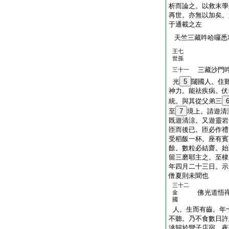
析而論之。以救末學
再世。亦無以加矣。
于通載之左
天竺三藏吽哈囉
王七
世孫
三藏沙門吽
三十一
光
5
闥國人。住
神力。能祛疾病。伏
統。與其從父弟三
至
7
境上。請遊清
既遊清涼。又遊靈岩
匝而後已。匝必作禮
受稻飯一杯。座有賓
餘。數粒必結齋。始
留三磨耶主之。至棣
年四月二十三日。示
僧夏則未聞也
三十二
佛光道悟禪
金
國
人。生而有齒。年
不聽。乃不食數日許
洮歸於彎子店宿。夜