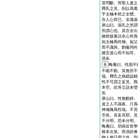
甞問斷。而聖人盡之
釋氏之見。則以爲萬
乎太極本然之全體。
亦人心而已。非識道
屏山曰。張氏之所謂
所謂心也。其言全出
雖然疑萬法非心所爲
知太極爲何物。如父
而不識與。劉儀同何
雖言道心而不知耳。
惑矣
6
晦庵曰。性固不
不能不動。其無所不
哉。釋氏之病錯認精
性不可謂之妄見。既
本空。此等立語未瑩
也
屏山曰。性無動靜。
道之人不識眞。只爲
神魂魄爲性哉。不見
空矣。豈妄見耶。見
不分明。恐未分明。
晦庵曰。切病近世學
根本次第。而溺於佛
物人倫日用之外。別