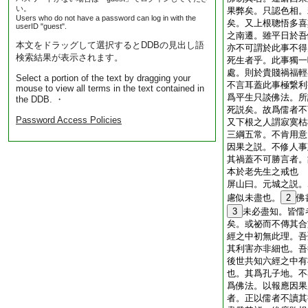
い。
果弊矣。只認色相。
Users who do not have a password can log in with the
矣。又上根聰悟多喜
userID "guest".
之南遷。雖平日於吾
本文をドラッグして選択するとDDBの見出し語
亦不可謂於此事不得
検索結果が表示されます。
死生者乎。此事獨一
處。則於貴賤禍福輕
Select a portion of the text by dragging your
不言耳蓋此事極繋利
mouse to view all terms in the text contained in
爲平生只談佛法。所
the DDB. ・
死説矣。故爲儒者不
Password Access Policies
又下根之人謂寂寞枯
三綱五常。不肯用意
因果之説。不修人事
其禍蓋不可勝言者。
本於老先生之戒也
屏山曰。元城之説。
慮似未盡也。
2
佛
3
未必盡知。皆儒
矣。或祕而不傳其合
經之中初無此理。吾
其利害亦非細也。吾
後世共知六經之中有
也。其爲孔子地。不
爲佛法。以報應因果
者。正以儒者不讀其