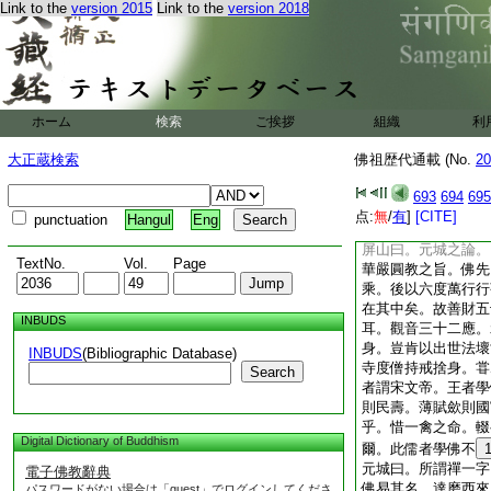
Link to the
version 2015
Link to the
version 2018
死。非同非異。人即
之人。有心即有。無
易吾言矣
10
元城曰。孔子
言。毋意毋必。毋固
無人。無衆生無壽者
ホーム
検索
ご挨拶
組織
利
但孔子以三綱五常爲
説微開其端。令人自
大正蔵検索
佛祖歴代通載 (No.
20
也。假若天下無三綱
無
12
噍類矣。豈
693
694
695
一。門庭施設不同耳
点:
無
/
有
]
[CITE]
punctuation
Hangul
Eng
縣大亂。禮佛誦經坐
屏山曰。元城之論。
TextNo.
Vol.
Page
華嚴圓教之旨。佛先
乘。後以六度萬行行
在其中矣。故善財五
INBUDS
耳。觀音三十二應。
身。豈肯以出世法壞
INBUDS
(Bibliographic Database)
寺度僧持戒捨身。甞
Search
者謂宋文帝。王者學
則民壽。薄賦歛則國
乎。惜一禽之命。輟
Digital Dictionary of Buddhism
爾。此儒者學佛不
元城曰。所謂禪一字
電子佛教辭典
佛易其名。達磨西來
パスワードがない場合は「guest」でログインしてくださ