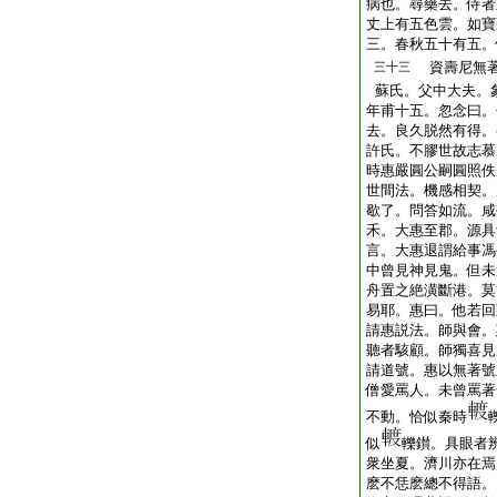
病也。尋藥去。侍者
丈上有五色雲。如寶
三。春秋五十有五。
資壽尼無著
三十三
蘇氏。父中大夫。
年甫十五。忽念曰。
去。良久脱然有得。
許氏。不膠世故志慕
時惠嚴圓公嗣圓照佚
世間法。機感相契。
歇了。問答如流。咸
禾。大惠至郡。源具
言。大惠退謂給事馮
中曾見神見鬼。但未
舟置之絶潢斷港。莫
易耶。惠曰。他若回
請惠説法。師與會。
聽者駭顧。師獨喜見
請道號。惠以無著號
僧愛罵人。未曾罵著
不動。恰似秦時
似
轢鑚。具眼者
衆坐夏。濟川亦在焉
麽不恁麽總不得語。