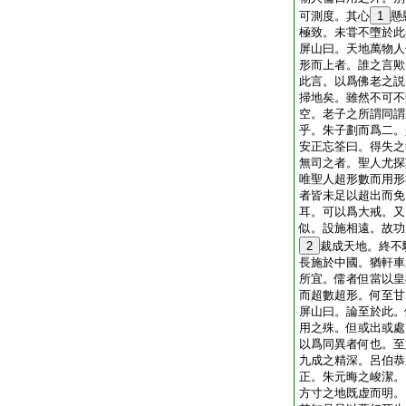
可測度。其心
1
懸
極致。未甞不墮於此
屏山曰。天地萬物人
形而上者。誰之言歟
此言。以爲佛老之説
掃地矣。雖然不可不
空。老子之所謂同謂
乎。朱子劃而爲二。
安正忘筌曰。得失之
無司之者。聖人尤探
唯聖人超形數而用形
者皆未足以超出而免
耳。可以爲大戒。又
似。設施相遠。故功
2
裁成天地。終不
長施於中國。猶軒車
所宜。儒者但當以皇
而超數超形。何至甘
屏山曰。論至於此。
用之殊。但或出或處
以爲同異者何也。至
九成之精深。呂伯恭
正。朱元晦之峻潔。
方寸之地既虚而明。