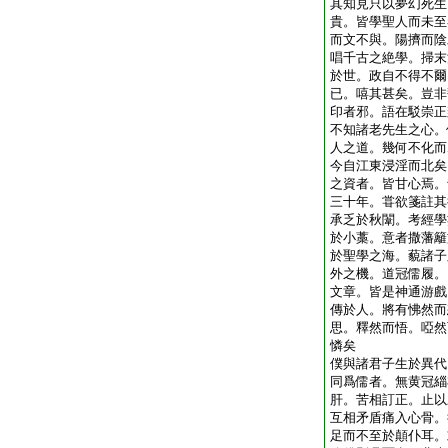
其知見只以夢幻死生
貴。皆學聖人而未至
而文不與。陽擠而陰
唱千古之絶學。掃末
於世。政自不得不爾
已。嘻其甚矣。豈非
印者邪。語在駁崇正
不知諸老先生之心。
人之道。幾何不化而
今自江東浸淫而北矣
之資者。皆甘心焉。
三十年。甞欲箋註其
承乏於秋闈。考經學
於小藁。意者撒藩籬
於聖學之海。藐諸子
外之機。道冠儒履。
文章。皆是神通游戲
傳於人。將有怫然而
思。釋然而悟。啞然
憐矣
僕與諸君子生於異代
同爲儒者。無黄冠緇
肝。苦相訂正。止以
互相矛盾痛入心骨。
足而不至於顛仆耳。