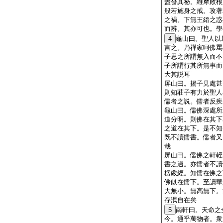
盡發其祕。維摩敗根
般若施身之戒。攻著
之禍。下無王縉之惑
而辨。其亦可也。學
4
龜山曰。聖人以
言之。乃禪家呵佛罵
子思之所謂無入而不
子所謂行其所無事而
大其説耳
屏山曰。揚子見處甚
則知莊子有力於聖人
儒者之説。儒者反疾
龜山曰。儒佛深處所
道分明。則佛在其下
之道在其下。是不知
既不讀儒書。儒者又
哉
屏山曰。儒佛之軒輊
書之過。亦儒者不讀
楞嚴經。知儒在佛之
佛似在儒下。至讀華
大無小。無高無下。
存泯自在矣
5
南軒曰。天命之
今。通乎萬物者。衆