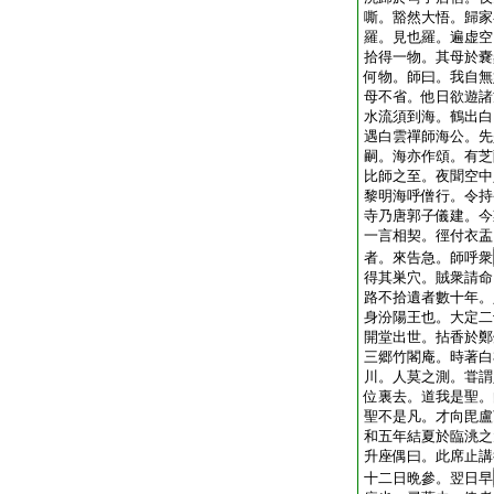
嘶。豁然大悟。歸家
羅。見也羅。遍虚空
拾得一物。其母於嚢
何物。師曰。我自無
母不省。他日欲遊諸
水流須到海。鶴出白
遇白雲禪師海公。先
嗣。海亦作頌。有芝
比師之至。夜聞空中
黎明海呼僧行。令持
寺乃唐郭子儀建。今
一言相契。徑付衣盂
者。來告急。師呼衆
得其巣穴。賊衆請命
路不拾遺者數十年。
身汾陽王也。大定二
開堂出世。拈香於鄭
三郷竹閣庵。時著白
川。人莫之測。甞謂
位裏去。道我是聖。
聖不是凡。才向毘盧
和五年結夏於臨洮之
升座偶曰。此席止講
十二日晩參。翌日早