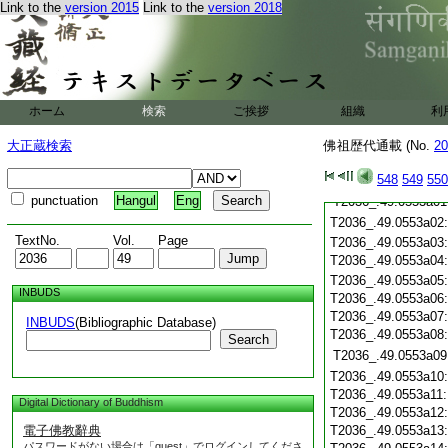
T2036_.49.0552c22
Link to the
version 2015
Link to the
version 2018
T2036_.49.0552c23
T2036_.49.0552c24
T2036_.49.0552c25
ホーム
検索
ご挨拶
組織
利
T2036_.49.0552c26
大正蔵検索
佛祖歴代通載 (No.
20
T2036_.49.0552c27
548
549
550
punctuation
Hangul
Eng
T2036_.49.0553a01
T2036_.49.0553a02
TextNo.
Vol.
Page
T2036_.49.0553a03
T2036_.49.0553a04
T2036_.49.0553a05
INBUDS
T2036_.49.0553a06
T2036_.49.0553a07
INBUDS
(Bibliographic Database)
T2036_.49.0553a08
Search
T2036_.49.0553a09
T2036_.49.0553a10
T2036_.49.0553a11
Digital Dictionary of Buddhism
T2036_.49.0553a12
電子佛教辭典
T2036_.49.0553a13
パスワードがない場合は「guest」でログインしてくださ