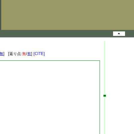
無
] [返り点:
無
/
有
]
[CITE]