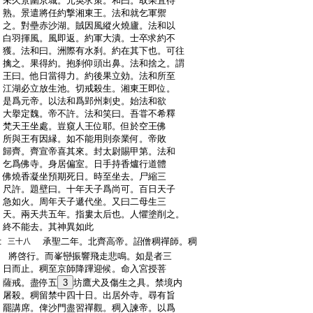
:
未久景圍京城。元英求策。和曰。取果宜待
:
熟。景遣將任約撃湘東王。法和就乞軍禦
:
之。對壘赤沙湖。賊因風縱火燒廬。法和以
:
白羽揮風。風即返。約軍大潰。士卒求約不
:
獲。法和曰。洲際有水刹。約在其下也。可往
:
擒之。果得約。抱刹仰頭出鼻。法和捨之。謂
:
王曰。他日當得力。約後果立効。法和所至
:
江湖必立放生池。切戒殺生。湘東王即位。
:
是爲元帝。以法和爲郢州刺史。始法和欲
:
大擧定魏。帝不許。法和笑曰。吾甞不希釋
:
梵天王坐處。豈窺人王位耶。但於空王佛
:
所與王有因縁。如不能用則奈業何。帝敗
:
歸齊。齊宣帝喜其來。封太尉賜甲第。法和
:
乞爲佛寺。身居偏室。日手持香爐行道體
:
佛燒香凝坐預期死日。時至坐去。尸縮三
:
尺許。題壁曰。十年天子爲尚可。百日天子
:
急如火。周年天子遞代坐。又曰二母生三
:
天。兩天共五年。指婁太后也。人懼塗削之。
:
終不能去。其神異如此
:
承聖二年。北齊高帝。詔僧稠禪師。稠
三十八
:
將啓行。而峯巒振響飛走悲鳴。如是者三
:
日而止。稠至京師降蹕迎候。命入宮授菩
:
薩戒。盡停五
3
坊鷹犬及傷生之具。禁境内
:
屠殺。稠留禁中四十日。出居外寺。尋有旨
:
罷講席。俾沙門盡習禪觀。稠入諫帝。以爲