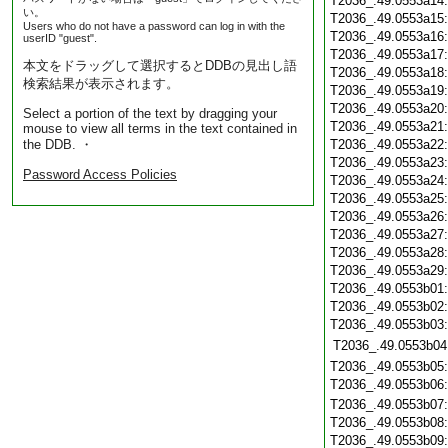
T2036_.49.0553a14
い。
T2036_.49.0553a15
Users who do not have a password can log in with the
T2036_.49.0553a16
userID "guest".
T2036_.49.0553a17
本文をドラッグして選択するとDDBの見出し語
T2036_.49.0553a18
検索結果が表示されます。
T2036_.49.0553a19
T2036_.49.0553a20
Select a portion of the text by dragging your
T2036_.49.0553a21
mouse to view all terms in the text contained in
the DDB. ・
T2036_.49.0553a22
T2036_.49.0553a23
Password Access Policies
T2036_.49.0553a24
T2036_.49.0553a25
T2036_.49.0553a26
T2036_.49.0553a27
T2036_.49.0553a28
T2036_.49.0553a29
T2036_.49.0553b01
T2036_.49.0553b02
T2036_.49.0553b03
T2036_.49.0553b04
T2036_.49.0553b05
T2036_.49.0553b06
T2036_.49.0553b07
T2036_.49.0553b08
T2036_.49.0553b09