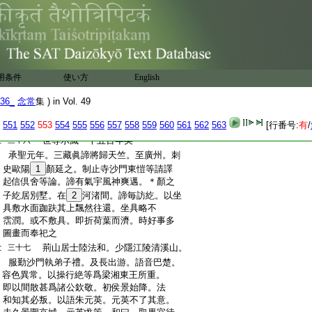
:
登太極殿御床脚陷。借立百日。陳覇先殺之
三十五
字世誠。小字七符。武帝第七
:
元帝繹改承聖
壬申
子。初父夢僧眇一目執香爐
云。托生王宮。已而母夢月墜懷中。後生帝也。首封湘
:
東王。統義兵于江陵。既臺城失守。即位于江陵。復命
陳覇先王僧辨破侯景。又爲詩四絶。西
:
用条件
使い方
English
魏進士襄弑之。壽四十七。在位三年
受帝太子。字文泰立之。雖在位而制
:
西魏廢帝欽
36_
念常
集 ) in Vol. 49
由泰。帝不勝憤。欲除之。泰覺遂廢帝
立恭帝即位。
:
551
552
553
554
555
556
557
558
559
560
561
562
563
[行番号:
有
/
二年不改號
:
世尊示滅一千五百年矣
三十六
:
承聖元年。三藏眞諦將歸天竺。至廣州。刺
:
史歐陽
1
顏延之。制止寺沙門東愷等請譯
:
起信倶舍等論。諦有氣宇風神爽邁。＊顏之
:
子紇居別墅。在
2
河渚間。諦毎訪紇。以坐
:
具敷水面跏趺其上飄然往還。坐具略不
:
霑潤。或不敷具。即折荷葉而濟。時好事多
:
圖畫而奉祀之
:
荊山居士陸法和。少隱江陵清溪山。
三十七
:
服勤沙門執弟子禮。及長出游。語音巴楚。
:
容色異常。以操行絶等爲梁湘東王所重。
:
即以間散甚爲諸公欽敬。初侯景始降。法
:
和知其必叛。以語朱元英。元英不了其意。