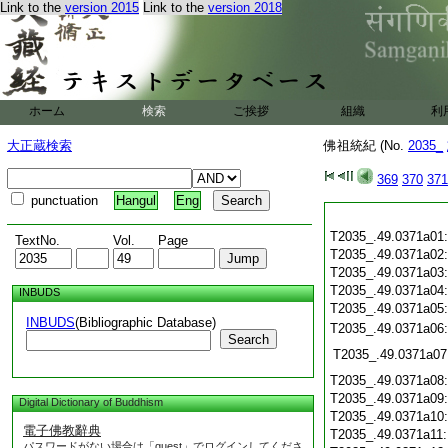
Link to the
version 2015
Link to the
version 2018
ホーム
検索
ご挨拶
組織
利
大正蔵検索
佛祖統紀 (No.
2035_
369
370
371
punctuation
Hangul
Eng
T2035_.49.0371a01
TextNo.
Vol.
Page
T2035_.49.0371a02
T2035_.49.0371a03
T2035_.49.0371a04
INBUDS
T2035_.49.0371a05
INBUDS
(Bibliographic Database)
T2035_.49.0371a06
Search
T2035_.49.0371a07
T2035_.49.0371a08
T2035_.49.0371a09
Digital Dictionary of Buddhism
T2035_.49.0371a10
電子佛教辭典
T2035_.49.0371a11
パスワードがない場合は「guest」でログインしてくださ