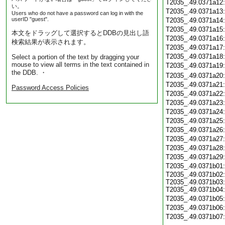
T2035_.49.0371a12
い。
T2035_.49.0371a13
Users who do not have a password can log in with the
userID "guest".
T2035_.49.0371a14
T2035_.49.0371a15
本文をドラッグして選択するとDDBの見出し語
T2035_.49.0371a16
検索結果が表示されます。
T2035_.49.0371a17
T2035_.49.0371a18
Select a portion of the text by dragging your
mouse to view all terms in the text contained in
T2035_.49.0371a19
the DDB. ・
T2035_.49.0371a20
T2035_.49.0371a21
Password Access Policies
T2035_.49.0371a22
T2035_.49.0371a23
T2035_.49.0371a24
T2035_.49.0371a25
T2035_.49.0371a26
T2035_.49.0371a27
T2035_.49.0371a28
T2035_.49.0371a29
T2035_.49.0371b01
T2035_.49.0371b02:
T2035_.49.0371b03:
T2035_.49.0371b04:
T2035_.49.0371b05
T2035_.49.0371b06
T2035_.49.0371b07