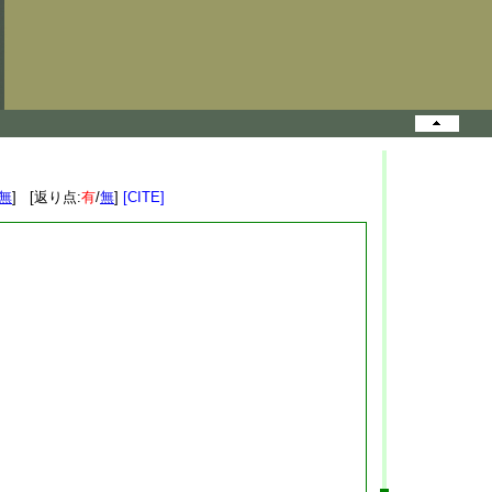
無
] [返り点:
有
/
無
]
[CITE]