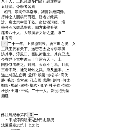
:
八千人。上以師説多門命孔頴達撰定
:
五經疏。令學者習焉
:
述曰。漢明帝幸辟雍。諸儒執經問難。
:
搢紳之人闤橋門而觀。聽者以億萬
:
計。唐太宗幸國子監。命祭酒講經。増
:
學舍召名儒爲學官。四方來學升講
:
筵者八千人。大哉漢唐文治之盛。唯二
:
君有焉
:
2
二十一年。上得祕讖云。唐三世之後。女
:
主武王代有天下。遂密召太史令李淳風
:
訪其事。淳風曰。臣以術推之。其兆已成。
:
今在陛下宮中逾三十年當有天下。上
:
曰疑似者殺之。對曰。天命不可易。且眞
:
王者不死。徒使疑似之戮。淫及無辜。上
:
遂止○詔左丘明･孟軻･穀梁･赤公羊･高伏
:
勝･毛萇･高堂生･孔安國･戴聖･劉向･何休･
:
鄭衆･馬融･盧植･鄭玄･服虔･杜子春･范寗･
:
杜預･王肅･王弼。二十一人。皆從祀先聖
:
廟廷
:
佛祖統紀卷第四
3
十
:
＊宋咸淳四明東湖沙門志磐撰
:
法運通塞志第十七之七