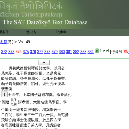
用条件
使い方
English
志磐
撰 ) in Vol. 49
372
373
374
375
376
377
378
379
380
381
382
383
384
[行番号:
有
/
:
十一月初武徳舊制釋奠於太學。以周公
:
爲先聖。孔子爲先師陪饗。至是房元
:
齡等建議。請停祭周公。以孔子爲先聖。
:
顏子爲先師陪饗。詔可。復封孔子後爲
:
褒聖侯
:
1
十四年。上幸國子監觀釋奠。命祭酒孔
孔子
:
頴達
講孝經。大徴名儒爲學官。學
之後
:
生能明一經者皆得補授。増築學舍千
:
二百間。學生至三千二百六十員。自屯營
:
飛騎亦給博士使授以經。於是四方學
:
者高麗吐蕃皆遣子弟入學。升講筵者