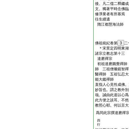
後。凡二儒二釋繼成
文。獨著平時念佛臨
修淨業者有所慕焉
往生續遺
隋江都慧海法師
佛祖統紀卷第
3
二
＊宋景定四明東
諸宗立教志第十三
達磨禪宗
初祖達磨圓覺禪師
師 三祖僧璨鏡智禪
醫禪師 五祖弘忍大
能大鑑禪師
直指人心見性成佛。
妙旨也。謂之教外別
哉。誠由此道以心爲
此方便之談耳。不然
教照心耶。何以言大
爲同此宗撰達磨禪
四
行