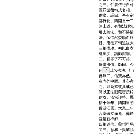
之曰。仁者依行自可
經四世後轉成名相。
僧璨。謂曰。吾有宿
都行化。隋開皇十二
無上道。有和法師先
引去聽法。和不勝憤
法。師怡然委順而終
縣。唐徳宗朝追諡太
三祖僧璨。初以白衣
纒風疾。請師懺罪。
曰。覓罪了不可得。
依佛法僧。師曰。今
何
7
以名佛法。祖
佛無二。僧寶亦然。
在内外中間。其心亦
之。即爲鬀髮具戒已
師以正法眼藏密授於
信衣。汝當護持。屬
積十餘年。隋開皇初
優游江國。大業二年
合掌儼立而逝。葬於
諡鏡智禪師
四祖道信。蘄州司馬
問曰。願和上與解脱