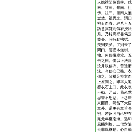
人瞻禮請住寶林。咸
來。答曰。嶺南。祖
佛。祖曰。嶺南人無
豈然。祖異之。謂曰
抱石而舂。經八月五
語意冥符則傳衣授法
秀。乃於廊壁書偈云
鏡臺。時時勤拂拭。
美則美矣。了則未了
間曰。菩提本無樹。
物。何假拂塵埃。五
告之曰。佛以正法眼
汝并以信衣。昔達磨
法。今信心已熟。衣
傳之。師禮足持衣而
上座聞之。即率人追
擲衣石上曰。此衣表
不動。乃曰。我來求
思善不思惡。正恁麽
來面目。明當下大悟
意外。還更有意旨否
密。若反照自己密在
鳳元年至南海。遇印
風颺刹旛。二僧對論
云非風旛動。心自動