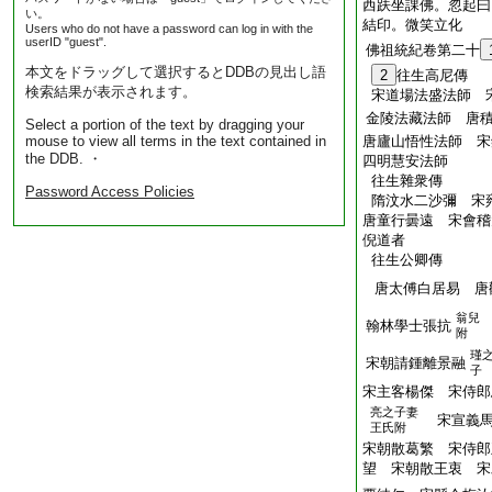
西趺坐課佛。忽起曰
い。
結印。微笑立化
Users who do not have a password can log in with the
userID "guest".
佛祖統紀卷第二十
本文をドラッグして選択するとDDBの見出し語
2
往生高尼傳
検索結果が表示されます。
宋道場法盛法師 
金陵法藏法師 唐
Select a portion of the text by dragging your
mouse to view all terms in the text contained in
唐廬山悟性法師 宋
the DDB. ・
四明慧安法師
往生雜衆傳
Password Access Policies
隋汶水二沙彌 宋
唐童行曇遠 宋會稽
倪道者
往生公卿傳
唐太傅白居易 
翁兒
翰林學士張抗
附
瑾
宋朝請鍾離景融
子
宋主客楊傑 宋侍郎
亮之子妻
宋宣義馬
王氏附
宋朝散葛繁 宋侍郎
望 宋朝散王衷 宋