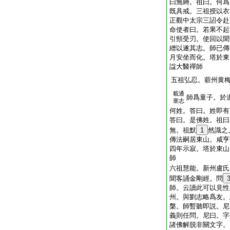
曰無縛。祖曰。何爲
既具戒。三祖授以衣
正觀中太宗三詔令赴
命使者曰。若果不起
引頸受刃。使回以聞
繒以遂其志。師已傳
月安坐而化。塔於東
諡大醫禪師
五祖弘忍。蘄州黄
載通
師爲童子。於
塞志
何姓。答曰。姓即有
答曰。是佛姓。祖曰
無。祖默
1
然識之
傳法嗣居東山。咸亨
四年示寂。塔於東山
師
六祖慧能。新州盧氏
聞客誦金剛經。問
師。云讀此可以見性
州。與劉志略爲友。
槃。師暫聽即説。尼
義則任問。尼曰。字
諸佛解脱非關文字。