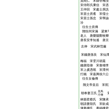
賈純仁 宋縣令梅汝
宋侍郎呉秉信 宋丞
王仲回 宋處士庾
宋居士房翥 宋儒士
宋居士孫忠 宋學諭
汾
往生士庶傳
隋恒州宋滿 梁東
老人 唐榮陽鄭牧
唐長安李知遙 唐京
左伸 宋武林范儼
宋錢唐孫良 宋仙
梅福 宋霅川胡暠 
錢唐陸偉 宋會稽李
宋上虞憑珉 宋潭州
打鐵 宋嘉興徐六公
往生女倫傳
隋文帝皇后 宋荊
見馬
朝奉妻王氏
宋
玗傳
林縣君蔡氏 宋陳承
朝請妻陸氏 宋欽成
簿妻樓氏 晝錦樓君