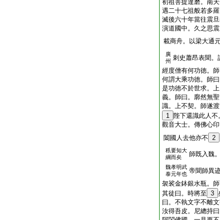
初祖菩提達磨。南天
遇二十七祖般若多羅
滅後六十年當往震旦
演道國中。久之思震
載商舟。以梁大通
廣
刺史蕭昂表聞。
州
經度僧有何功徳。師
何謂大乘功徳。師曰
是功徳不於世求。上
義。師曰。廓然無聖
識。上不契。師遂渡
1
陛下還識此人不
觀音大士。傳佛心印
闔國人去他亦不
2
秖要知大
師既入魏
綱而矣
魏孝明武
帝聞師異
泰元年也
袈裟金鉢銀水瓶。師
其徒曰。時將至
3
曰。不執文字不離文
汝得吾皮。尼總持曰
阿閦佛國。一見更不