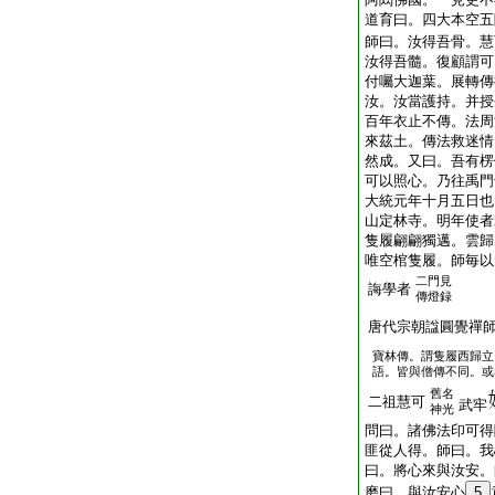
道育曰。四大本空五
師曰。汝得吾骨。慧
汝得吾髓。復顧謂可
付囑大迦葉。展轉傳
汝。汝當護持。并授
百年衣止不傳。法周
來茲土。傳法救迷情
然成。又曰。吾有楞
可以照心。乃往禹門
大統元年十月五日也
山定林寺。明年使者
隻履翩翩獨邁。雲歸
唯空棺隻履。師毎以
二門見
誨學者
傳燈録
唐代宗朝諡圓覺禪
寶林傳。謂隻履西歸立
語。皆與僧傳不同。或
舊名
二祖慧可
武牢
神光
問曰。諸佛法印可得
匪從人得。師曰。我
曰。將心來與汝安。
磨曰。與汝安心
5