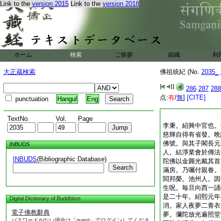
Link to the
version 2015
Link to the
version 2018
ホーム
検索
ご挨拶
組織
利
大正蔵検索
佛祖統紀 (No.
2035_
286
287
288
点:
有
/
無
]
[CITE]
punctuation
Hangul
Eng
TextNo.
Vol.
Page
李秉。紹興中官也。
慈輝自得有省發。晩
佛號。與其子閣長元
INBUDS
人。結淨業會於傳法
INBUDS
(Bibliographic Database)
陀佛以金圓光戴其首
Search
滿房。乃囑付親眷。
閻邦榮。池州人。因
生呪。毎旦向西一誦
是二十年。紹熙元年
Digital Dictionary of Buddhism
消。家人夜夢二青衣
電子佛教辭典
夢。彌陀放光遍照堂
パスワードがない場合は「guest」でログインしてくださ