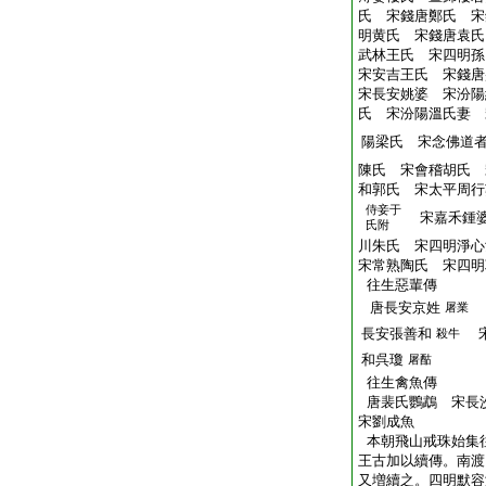
氏 宋錢唐鄭氏 宋
明黄氏 宋錢唐袁氏
武林王氏 宋四明孫
宋安吉王氏 宋錢唐
宋長安姚婆 宋汾陽
氏 宋汾陽溫氏妻 
陽梁氏 宋念佛道
陳氏 宋會稽胡氏 
和郭氏 宋太平周行
侍妾于
宋嘉禾鍾婆
氏附
川朱氏 宋四明淨
宋常熟陶氏 宋四明
往生惡輩傳
唐長安京姓
屠業
長安張善和
宋
殺牛
和呉瓊
屠酤
往生禽魚傳
唐裴氏鸚鵡 宋長
宋劉成魚
本朝飛山戒珠始集
王古加以續傳。南渡
又増續之。四明默容